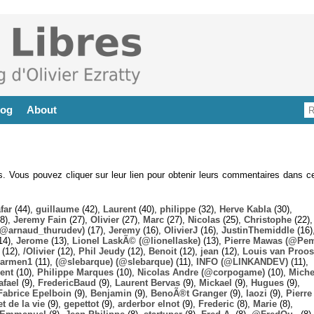
log
About
es. Vous pouvez cliquer sur leur lien pour obtenir leurs commentaires dans ce
far
(44),
guillaume
(42),
Laurent
(40),
philippe
(32),
Herve Kabla
(30),
8),
Jeremy Fain
(27),
Olivier
(27),
Marc
(27),
Nicolas
(25),
Christophe
(22),
@arnaud_thurudev)
(17),
Jeremy
(16),
OlivierJ
(16),
JustinThemiddle
(16)
14),
Jerome
(13),
Lionel LaskÃ© (@lionellaske)
(13),
Pierre Mawas (@Pe
(12),
/Olivier
(12),
Phil Jeudy
(12),
Benoit
(12),
jean
(12),
Louis van Proos
armen1
(11),
(@slebarque) (@slebarque)
(11),
INFO (@LINKANDEV)
(11),
ent
(10),
Philippe Marques
(10),
Nicolas Andre (@corpogame)
(10),
Miche
afael
(9),
FredericBaud
(9),
Laurent Bervas
(9),
Mickael
(9),
Hugues
(9),
Fabrice Epelboin
(9),
Benjamin
(9),
BenoÃ®t Granger
(9),
laozi
(9),
Pierre
t de la vie
(9),
gepettot
(9),
arderbor elnot
(9),
Frederic
(8),
Marie
(8),