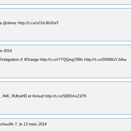
via @olivez
http://t.co/vCUrJKdVaT
bre 2014
d’intégration d’ #Orange
http://t.co/YTQQwg70Bs
http://t.co/D9AWsYJdka
s, #4K, #UltraHD et #cloud
http://t.co/52BShoZ1FK
rchauffe ?
, le 13 mars 2014