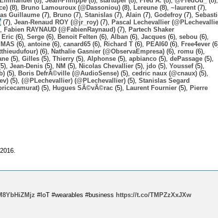
Emmanuel
(8),
Jean-Philippe
(8),
startuper
(8),
Fred A.
(8),
@FredOu_
(8),
ce)
(8),
Bruno Lamouroux (@Dassoniou)
(8),
Lereune
(8),
~laurent
(7),
las Guillaume
(7),
Bruno
(7),
Stanislas
(7),
Alain
(7),
Godefroy
(7),
Sebast
)
(7),
Jean-Renaud ROY (@jr_roy)
(7),
Pascal Lechevallier (@PLechevallie
),
Fabien RAYNAUD (@FabienRaynaud)
(7),
Partech Shaker
,
Eric
(6),
Serge
(6),
Benoit Felten
(6),
Alban
(6),
Jacques
(6),
sebou
(6),
,
MAS
(6),
antoine
(6),
canard65
(6),
Richard T
(6),
PEAI60
(6),
Free4ever
(6
thieudufour)
(6),
Nathalie Gasnier (@ObservaEmpresa)
(6),
romu
(6),
ane
(5),
Gilles
(5),
Thierry
(5),
Alphonse
(5),
apbianco
(5),
dePassage
(5),
5),
Jean-Denis
(5),
NM
(5),
Nicolas Chevallier
(5),
jdo
(5),
Youssef
(5),
b)
(5),
Boris DefrÃ©ville (@AudioSense)
(5),
cedric naux (@cnaux)
(5),
ev)
(5),
(@PLechevallier) (@PLechevallier)
(5),
Stanislas Segard
bricecamurat)
(5),
Hugues SÃ©vÃ©rac
(5),
Laurent Fournier
(5),
Pierre
 2016.
o/M8YbHiZMjz
#IoT #wearables #business
https://t.co/TMPZzXxJXw