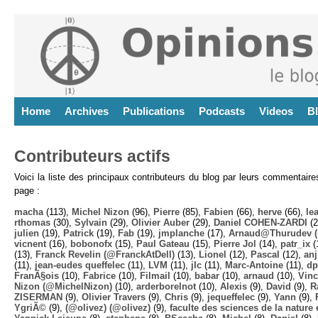
Home
Archives
Publications
Podcasts
Videos
B
Contributeurs actifs
Voici la liste des principaux contributeurs du blog par leurs commentair
page :
macha
(113),
Michel Nizon
(96),
Pierre
(85),
Fabien
(66),
herve
(66),
lea
rthomas
(30),
Sylvain
(29),
Olivier Auber
(29),
Daniel COHEN-ZARDI
(2
julien
(19),
Patrick
(19),
Fab
(19),
jmplanche
(17),
Arnaud@Thurudev (
vicnent
(16),
bobonofx
(15),
Paul Gateau
(15),
Pierre Jol
(14),
patr_ix
(
(13),
Franck Revelin (@FranckAtDell)
(13),
Lionel
(12),
Pascal
(12),
anj
(11),
jean-eudes queffelec
(11),
LVM
(11),
jlc
(11),
Marc-Antoine
(11),
dp
FranÃ§ois
(10),
Fabrice
(10),
Filmail
(10),
babar
(10),
arnaud
(10),
Vinc
Nizon (@MichelNizon)
(10),
arderborelnot
(10),
Alexis
(9),
David
(9),
R
ZISERMAN
(9),
Olivier Travers
(9),
Chris
(9),
jequeffelec
(9),
Yann
(9),
YgriÃ©
(9),
(@olivez) (@olivez)
(9),
faculte des sciences de la nature e