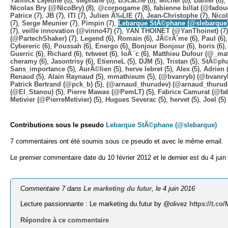
Yannick Lejeune
(8),
stephane
(8),
BScache
(8),
Michel
(8),
Daniel
(8),
Nicolas Bry (@NicoBry)
(8),
@corpogame
(8),
fabienne billat (@fadou
Patrice
(7),
JB
(7),
ITI
(7),
Julien Ã‰LIE
(7),
Jean-Christophe
(7),
Nico
(7),
Serge Meunier
(7),
Pimpin
(7),
Lebarque StÃ©phane (@slebarque
(7),
veille innovation (@vinno47)
(7),
YAN THOINET (@YanThoinet)
(7
(@PartechShaker)
(7),
Legend
(6),
Romain
(6),
JÃ©rÃ´me
(6),
Paul
(6)
Cybereric
(6),
Poussah
(6),
Energo
(6),
Bonjour Bonjour
(6),
boris
(6)
Guerric
(6),
Richard
(6),
tvtweet
(6),
loÃ¯c
(6),
Matthieu Dufour (@_mat
cheramy
(6),
Jasontrisy
(6),
EtienneL
(5),
DJM
(5),
Tristan
(5),
StÃ©ph
Sans_importance
(5),
AurÃ©lien
(5),
herve lebret
(5),
Alex
(5),
Adrien
(
Renaud
(5),
Alain Raynaud
(5),
mmathieum
(5),
(@bvanryb) (@bvanry
Patrick Bertrand (@pck_b)
(5),
(@arnaud_thurudev) (@arnaud_thurud
(@El_Stanou)
(5),
Pierre Mawas (@PemLT)
(5),
Fabrice Camurat (@fa
Metivier (@PierreMetivier)
(5),
Hugues Severac
(5),
hervet
(5),
Joel
(5)
Contributions sous le pseudo
Lebarque StÃ©phane (@slebarque)
7 commentaires ont été soumis sous ce pseudo et avec le même email.
Le premier commentaire date du 10 février 2012 et le dernier est du 4 juin
Commentaire 7 dans
Le marketing du futur
, le 4 juin 2016
Lecture passionnante : Le marketing du futur by @olivez
https://t.c
Répondre à ce commentaire