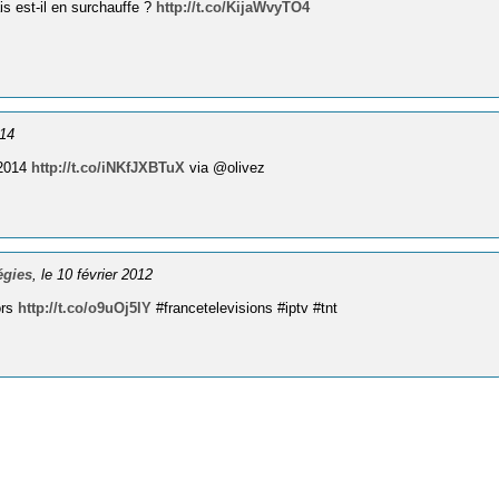
s est-il en surchauffe ?
http://t.co/KijaWvyTO4
014
/2014
http://t.co/iNKfJXBTuX
via @olivez
égies
, le 10 février 2012
ors
http://t.co/o9uOj5lY
#francetelevisions #iptv #tnt