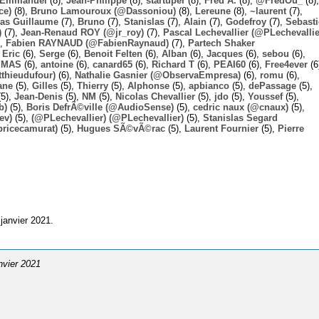
Emmanuel
(8),
Jean-Philippe
(8),
startuper
(8),
Fred A.
(8),
@FredOu_
(8),
ce)
(8),
Bruno Lamouroux (@Dassoniou)
(8),
Lereune
(8),
~laurent
(7),
las Guillaume
(7),
Bruno
(7),
Stanislas
(7),
Alain
(7),
Godefroy
(7),
Sebast
)
(7),
Jean-Renaud ROY (@jr_roy)
(7),
Pascal Lechevallier (@PLechevallie
),
Fabien RAYNAUD (@FabienRaynaud)
(7),
Partech Shaker
,
Eric
(6),
Serge
(6),
Benoit Felten
(6),
Alban
(6),
Jacques
(6),
sebou
(6),
,
MAS
(6),
antoine
(6),
canard65
(6),
Richard T
(6),
PEAI60
(6),
Free4ever
(6
thieudufour)
(6),
Nathalie Gasnier (@ObservaEmpresa)
(6),
romu
(6),
ane
(5),
Gilles
(5),
Thierry
(5),
Alphonse
(5),
apbianco
(5),
dePassage
(5),
5),
Jean-Denis
(5),
NM
(5),
Nicolas Chevallier
(5),
jdo
(5),
Youssef
(5),
b)
(5),
Boris DefrÃ©ville (@AudioSense)
(5),
cedric naux (@cnaux)
(5),
ev)
(5),
(@PLechevallier) (@PLechevallier)
(5),
Stanislas Segard
bricecamurat)
(5),
Hugues SÃ©vÃ©rac
(5),
Laurent Fournier
(5),
Pierre
janvier 2021.
anvier 2021