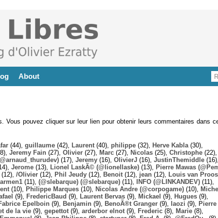
log
About
es. Vous pouvez cliquer sur leur lien pour obtenir leurs commentaires dans ce
far
(44),
guillaume
(42),
Laurent
(40),
philippe
(32),
Herve Kabla
(30),
8),
Jeremy Fain
(27),
Olivier
(27),
Marc
(27),
Nicolas
(25),
Christophe
(22),
@arnaud_thurudev)
(17),
Jeremy
(16),
OlivierJ
(16),
JustinThemiddle
(16)
14),
Jerome
(13),
Lionel LaskÃ© (@lionellaske)
(13),
Pierre Mawas (@Pe
(12),
/Olivier
(12),
Phil Jeudy
(12),
Benoit
(12),
jean
(12),
Louis van Proos
armen1
(11),
(@slebarque) (@slebarque)
(11),
INFO (@LINKANDEV)
(11),
ent
(10),
Philippe Marques
(10),
Nicolas Andre (@corpogame)
(10),
Miche
afael
(9),
FredericBaud
(9),
Laurent Bervas
(9),
Mickael
(9),
Hugues
(9),
Fabrice Epelboin
(9),
Benjamin
(9),
BenoÃ®t Granger
(9),
laozi
(9),
Pierre
t de la vie
(9),
gepettot
(9),
arderbor elnot
(9),
Frederic
(8),
Marie
(8),