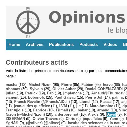
Home
Archives
Publications
Podcasts
Videos
B
Contributeurs actifs
Voici la liste des principaux contributeurs du blog par leurs commentair
page :
macha
(113),
Michel Nizon
(96),
Pierre
(85),
Fabien
(66),
herve
(66),
lea
rthomas
(30),
Sylvain
(29),
Olivier Auber
(29),
Daniel COHEN-ZARDI
(2
julien
(19),
Patrick
(19),
Fab
(19),
jmplanche
(17),
Arnaud@Thurudev (
vicnent
(16),
bobonofx
(15),
Paul Gateau
(15),
Pierre Jol
(14),
patr_ix
(
(13),
Franck Revelin (@FranckAtDell)
(13),
Lionel
(12),
Pascal
(12),
anj
(11),
jean-eudes queffelec
(11),
LVM
(11),
jlc
(11),
Marc-Antoine
(11),
dp
FranÃ§ois
(10),
Fabrice
(10),
Filmail
(10),
babar
(10),
arnaud
(10),
Vinc
Nizon (@MichelNizon)
(10),
arderborelnot
(10),
Alexis
(9),
David
(9),
R
ZISERMAN
(9),
Olivier Travers
(9),
Chris
(9),
jequeffelec
(9),
Yann
(9),
YgriÃ©
(9),
(@olivez) (@olivez)
(9),
faculte des sciences de la nature e