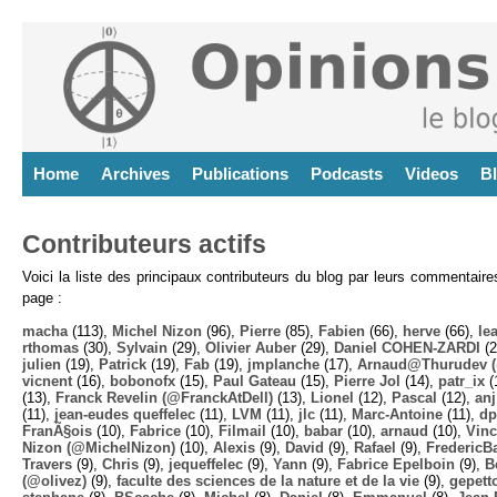
Home
Archives
Publications
Podcasts
Videos
B
Contributeurs actifs
Voici la liste des principaux contributeurs du blog par leurs commentair
page :
macha
(113),
Michel Nizon
(96),
Pierre
(85),
Fabien
(66),
herve
(66),
lea
rthomas
(30),
Sylvain
(29),
Olivier Auber
(29),
Daniel COHEN-ZARDI
(2
julien
(19),
Patrick
(19),
Fab
(19),
jmplanche
(17),
Arnaud@Thurudev (
vicnent
(16),
bobonofx
(15),
Paul Gateau
(15),
Pierre Jol
(14),
patr_ix
(
(13),
Franck Revelin (@FranckAtDell)
(13),
Lionel
(12),
Pascal
(12),
anj
(11),
jean-eudes queffelec
(11),
LVM
(11),
jlc
(11),
Marc-Antoine
(11),
dp
FranÃ§ois
(10),
Fabrice
(10),
Filmail
(10),
babar
(10),
arnaud
(10),
Vinc
Nizon (@MichelNizon)
(10),
Alexis
(9),
David
(9),
Rafael
(9),
FredericB
Travers
(9),
Chris
(9),
jequeffelec
(9),
Yann
(9),
Fabrice Epelboin
(9),
B
(@olivez)
(9),
faculte des sciences de la nature et de la vie
(9),
gepett