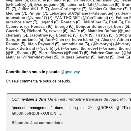
stephane
(8),
BScache
(8),
Michel
(8),
Daniel
(8),
Emmanuel
(8),
Jean-
(@NicoBry)
(8),
@corpogame
(8),
fabienne billat (@fadouce)
(8),
Brun
ITI
(7),
Julien Ã‰LIE
(7),
Jean-Christophe
(7),
Nicolas Guillaume
(7),
Meunier
(7),
Pimpin
(7),
Lebarque StÃ©phane (@slebarque)
(7),
Jean
innovation (@vinno47)
(7),
YAN THOINET (@YanThoinet)
(7),
Fabien 
arderbor elnot
(7),
Legend
(6),
Romain
(6),
JÃ©rÃ´me
(6),
Paul
(6),
Eri
Cybereric
(6),
Poussah
(6),
Energo
(6),
Bonjour Bonjour
(6),
boris
(6)
Guerric
(6),
Richard
(6),
tvtweet
(6),
loÃ¯c
(6),
Matthieu Dufour (@_mat
cheramy
(6),
Jasontrisy
(6),
EtienneL
(5),
DJM
(5),
Tristan
(5),
StÃ©ph
Sans_importance
(5),
AurÃ©lien
(5),
herve lebret
(5),
Alex
(5),
Adrien
(
Renaud
(5),
Alain Raynaud
(5),
mmathieum
(5),
(@bvanryb) (@bvanry
Patrick Bertrand (@pck_b)
(5),
(@arnaud_thurudev) (@arnaud_thurud
(@El_Stanou)
(5),
Pierre Mawas (@PemLT)
(5),
Fabrice Camurat (@fa
Metivier (@PierreMetivier)
(5),
Hugues Severac
(5),
hervet
(5),
Joel
(5)
Contributions sous le pseudo
@jpsolvay
Un seul commentaire sous ce pseudo.
Commentaire 1 dans
Où en est l’industrie française du logiciel ?
, 
“product management” dans le logiciel 🙂 @RCE38 @JFFior
http://t.co/RDUFkXOHON
…
Répondre à ce commentaire