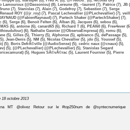
Philippe
(8),
startuper
(8),
Fred A.
(8),
@FredOu_
(8),
Nicolas Bry
o Lamouroux (@Dassoniou)
(8),
Lereune
(8),
~laurent
(7),
Patrice
(7),
JB
(
Bruno
(7),
Stanislas
(7),
Alain
(7),
Godefroy
(7),
Sebastien
(7),
Serge
-Renaud ROY (@jr_roy)
(7),
Pascal Lechevallier (@PLechevallier)
(7),
veil
RAYNAUD (@FabienRaynaud)
(7),
Partech Shaker (@PartechShaker)
(7),
c
(6),
Serge
(6),
Benoit Felten
(6),
Alban
(6),
Jacques
(6),
sebou
(6),
,
MAS
(6),
antoine
(6),
canard65
(6),
Richard T
(6),
PEAI60
(6),
Free4ever
(6
thieudufour)
(6),
Nathalie Gasnier (@ObservaEmpresa)
(6),
romu
(6),
ane
(5),
Gilles
(5),
Thierry
(5),
Alphonse
(5),
apbianco
(5),
dePassage
(5),
5),
Jean-Denis
(5),
NM
(5),
Nicolas Chevallier
(5),
jdo
(5),
Youssef
(5),
b)
(5),
Boris DefrÃ©ville (@AudioSense)
(5),
cedric naux (@cnaux)
(5),
ev)
(5),
(@PLechevallier) (@PLechevallier)
(5),
Stanislas Segard
bricecamurat)
(5),
Hugues SÃ©vÃ©rac
(5),
Laurent Fournier
(5),
Pierre
le 18 octobre 2013
ina MT @olivez Retour sur le #top250num de @syntecnumerique