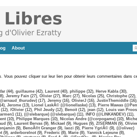
log
About
es. Vous pouvez cliquer sur leur lien pour obtenir leurs commentaires dans ce
far
(44),
guillaume
(42),
Laurent
(40),
philippe
(32),
Herve Kabla
(30),
8),
Jeremy Fain
(27),
Olivier
(27),
Marc
(27),
Nicolas
(25),
Christophe
(22),
@arnaud_thurudev)
(17),
Jeremy
(16),
OlivierJ
(16),
JustinThemiddle
(16)
14),
Jerome
(13),
Lionel LaskÃ© (@lionellaske)
(13),
Pierre Mawas (@Pe
(12),
/Olivier
(12),
Phil Jeudy
(12),
Benoit
(12),
jean
(12),
Louis van Proos
armen1
(11),
(@slebarque) (@slebarque)
(11),
INFO (@LINKANDEV)
(11),
ent
(10),
Philippe Marques
(10),
Nicolas Andre (@corpogame)
(10),
Miche
aud
(9),
Laurent Bervas
(9),
Mickael
(9),
Hugues
(9),
ZISERMAN
(9),
Olivie
enjamin
(9),
BenoÃ®t Granger
(9),
laozi
(9),
Pierre YgriÃ©
(9),
(@olivez)
ot
(9),
arderborelnot
(9),
Frederic
(8),
Marie
(8),
Yannick Lejeune
(8),