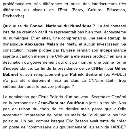
problématiques très différentes et aussi des interlocuteurs très
différents au niveau de l’Etat (Bercy, Culture, Education,
Recherche).
Quid aussi du
Conseil National du Numérique
? Il a été contesté
lors de sa création car il ne représentait pas bien tout l’écosystème
du numérique. Et en effet, il ne comprenait qu’une seule startup, le
dynamique
Alexandre Malsh
de Melty, et aucun investisseur. Sa
constitution initiale pilotée par l’Elysée rendait son indépendance
sujette à caution même si le CNNum a été assez productif en avis à
destination du gouvernement qui ont pu montrer une bonne forme
d’indépendance. La fin de la présidence de ce CNNum par
Gilles
Babinet
et son remplacement par
Patrick Bertrand
(ex AFDEL)
n’a pas été entièrement mise au clair. Le CNNum était-il trop
indépendant pour le pouvoir politique ?
La nomination par Fleur Pellerin d’un nouveau Secrétaire Général
en la personne de
Jean-Baptiste Souffron
a jeté un trouble. Non
pas en raison du choix de ce dernier mais parce que qu’elle
accentuait l’impression de prise en main de l’outil par le pouvoir
politique. Un peu comme lorsque Eric Besson avait tenté de créer
un poste de “commissaire du gouvernement” au sein de l’ARCEP