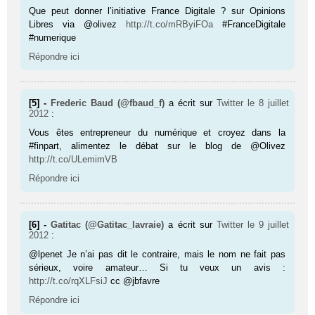
Que peut donner l’initiative France Digitale ? sur Opinions
Libres via @olivez
http://t.co/mRByiFOa
#FranceDigitale
#numerique
Répondre ici
[5] -
Frederic Baud (@fbaud_f)
a écrit sur
Twitter
le 8 juillet
2012
:
Vous êtes entrepreneur du numérique et croyez dans la
#finpart, alimentez le débat sur le blog de @Olivez
http://t.co/ULemimVB
Répondre ici
[6] -
Gatitac (@Gatitac_lavraie)
a écrit sur
Twitter
le 9 juillet
2012
:
@lpenet Je n’ai pas dit le contraire, mais le nom ne fait pas
sérieux, voire amateur… Si tu veux un avis :
http://t.co/rqXLFsiJ
cc @jbfavre
Répondre ici