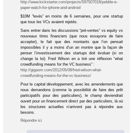
http://www.kickstarter.com/projects/597507018/pebble-e-
paper-watch-for-iphone-and-android
$10M “levés” en moins de 6 semaines, pour une startup
que tous les VCs avaient rejetés.
Sans entrer dans les discussions “pré-ventes” vs equity vs
nouveaux titres financiers (que nous essayons de faire
accepter), le fait que des montants que l’on pensait
impossibles il y a moins d’un an montre que la façon de
penser l’investissement des startups doit évoluer (si on
change la loi). Fred Wilson en a tiré une réflexion “what
crowdfunding means for the VC business” :
http://gigaom.com/2012/05/08/fred-wilson-what-
crowdfunding-means-for-the-vc-business/
Pour le capital développement, avec les amendements que
nous demandons (comme la possibilité de faire des prêt
participatifs pour des particuliers), le champ deviendrait
ouvert pour un financement direct par des particuliers, là où
les structures actuelles n’arrivent pas à répondre aux
besoins.
Répondre ici