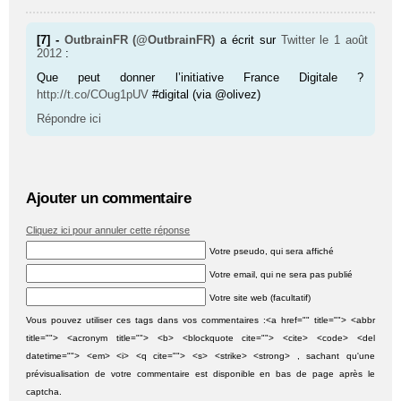
[7] -
OutbrainFR (@OutbrainFR)
a écrit sur
Twitter
le 1 août
2012
:
Que peut donner l’initiative France Digitale ?
http://t.co/COug1pUV
#digital (via @olivez)
Répondre ici
Ajouter un commentaire
Cliquez ici pour annuler cette réponse
Votre pseudo, qui sera affiché
Votre email, qui ne sera pas publié
Votre site web (facultatif)
Vous pouvez utiliser ces tags dans vos commentaires :<a href="" title=""> <abbr
title=""> <acronym title=""> <b> <blockquote cite=""> <cite> <code> <del
datetime=""> <em> <i> <q cite=""> <s> <strike> <strong> , sachant qu'une
prévisualisation de votre commentaire est disponible en bas de page après le
captcha.