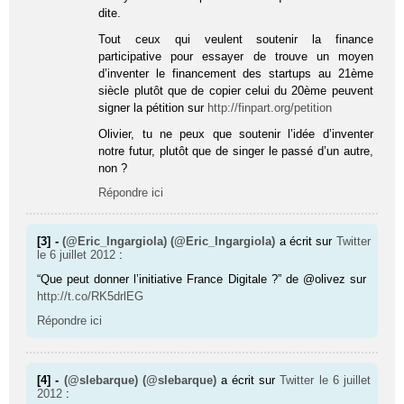
dite.
Tout ceux qui veulent soutenir la finance
participative pour essayer de trouve un moyen
d’inventer le financement des startups au 21ème
siècle plutôt que de copier celui du 20ème peuvent
signer la pétition sur
http://finpart.org/petition
Olivier, tu ne peux que soutenir l’idée d’inventer
notre futur, plutôt que de singer le passé d’un autre,
non ?
Répondre ici
[3] -
(@Eric_Ingargiola) (@Eric_Ingargiola)
a écrit sur
Twitter
le 6 juillet 2012
:
“Que peut donner l’initiative France Digitale ?” de @olivez sur
http://t.co/RK5drlEG
Répondre ici
[4] -
(@slebarque) (@slebarque)
a écrit sur
Twitter
le 6 juillet
2012
: