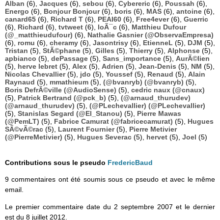
Alban
(6),
Jacques
(6),
sebou
(6),
Cybereric
(6),
Poussah
(6),
Energo
(6),
Bonjour Bonjour
(6),
boris
(6),
MAS
(6),
antoine
(6),
canard65
(6),
Richard T
(6),
PEAI60
(6),
Free4ever
(6),
Guerric
(6),
Richard
(6),
tvtweet
(6),
loÃ¯c
(6),
Matthieu Dufour
(@_matthieudufour)
(6),
Nathalie Gasnier (@ObservaEmpresa)
(6),
romu
(6),
cheramy
(6),
Jasontrisy
(6),
EtienneL
(5),
DJM
(5),
Tristan
(5),
StÃ©phane
(5),
Gilles
(5),
Thierry
(5),
Alphonse
(5),
apbianco
(5),
dePassage
(5),
Sans_importance
(5),
AurÃ©lien
(5),
herve lebret
(5),
Alex
(5),
Adrien
(5),
Jean-Denis
(5),
NM
(5),
Nicolas Chevallier
(5),
jdo
(5),
Youssef
(5),
Renaud
(5),
Alain
Raynaud
(5),
mmathieum
(5),
(@bvanryb) (@bvanryb)
(5),
Boris DefrÃ©ville (@AudioSense)
(5),
cedric naux (@cnaux)
(5),
Patrick Bertrand (@pck_b)
(5),
(@arnaud_thurudev)
(@arnaud_thurudev)
(5),
(@PLechevallier) (@PLechevallier)
(5),
Stanislas Segard (@El_Stanou)
(5),
Pierre Mawas
(@PemLT)
(5),
Fabrice Camurat (@fabricecamurat)
(5),
Hugues
SÃ©vÃ©rac
(5),
Laurent Fournier
(5),
Pierre Metivier
(@PierreMetivier)
(5),
Hugues Severac
(5),
hervet
(5),
Joel
(5)
Contributions sous le pseudo
FredericBaud
9 commentaires ont été soumis sous ce pseudo et avec le même
email.
Le premier commentaire date du 2 septembre 2007 et le dernier
est du 8 juillet 2012.