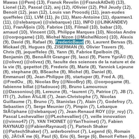
Mawas (@Pem)
(13),
Franck Revelin (@FranckAtDell)
(13),
Lionel
(12),
Pascal
(12),
anj
(12),
/Olivier
(12),
Phil Jeudy
(12),
Benoit
(12),
jean
(12),
Louis van Proosdij
(11),
jean-eudes
queffelec
(11),
LVM
(11),
jlc
(11),
Marc-Antoine
(11),
dparmen1
(11),
(@slebarque) (@slebarque)
(11),
INFO (@LINKANDEV)
(11),
FranÃ§ois
(10),
Fabrice
(10),
Filmail
(10),
babar
(10),
arnaud
(10),
Vincent
(10),
Philippe Marques
(10),
Nicolas Andre
(@corpogame)
(10),
Michel Nizon (@MichelNizon)
(10),
Alexis
(9),
David
(9),
Rafael
(9),
FredericBaud
(9),
Laurent Bervas
(9),
Mickael
(9),
Hugues
(9),
ZISERMAN
(9),
Olivier Travers
(9),
Chris
(9),
jequeffelec
(9),
Yann
(9),
Fabrice Epelboin
(9),
Benjamin
(9),
BenoÃ®t Granger
(9),
laozi
(9),
Pierre YgriÃ©
(9),
(@olivez) (@olivez)
(9),
faculte des sciences de la nature et de
la vie
(9),
gepettot
(9),
Frederic
(8),
Marie
(8),
Yannick Lejeune
(8),
stephane
(8),
BScache
(8),
Michel
(8),
Daniel
(8),
Emmanuel
(8),
Jean-Philippe
(8),
startuper
(8),
Fred A.
(8),
@FredOu_
(8),
Nicolas Bry (@NicoBry)
(8),
@corpogame
(8),
fabienne billat (@fadouce)
(8),
Bruno Lamouroux
(@Dassoniou)
(8),
Lereune
(8),
~laurent
(7),
Patrice
(7),
JB
(7),
ITI
(7),
Julien Ã‰LIE
(7),
Jean-Christophe
(7),
Nicolas
Guillaume
(7),
Bruno
(7),
Stanislas
(7),
Alain
(7),
Godefroy
(7),
Sebastien
(7),
Serge Meunier
(7),
Pimpin
(7),
Lebarque
StÃ©phane (@slebarque)
(7),
Jean-Renaud ROY (@jr_roy)
(7),
Pascal Lechevallier (@PLechevallier)
(7),
veille innovation
(@vinno47)
(7),
YAN THOINET (@YanThoinet)
(7),
Fabien
RAYNAUD (@FabienRaynaud)
(7),
Partech Shaker
(@PartechShaker)
(7),
arderborelnot
(7),
Legend
(6),
Romain
(6),
JÃ©rÃ´me
(6),
Paul
(6),
Eric
(6),
Serge
(6),
Benoit Felten
(6),