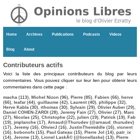
Home
Archives
Publications
Podcasts
Videos
Blog
About
Contributeurs actifs
Voici la liste des principaux contributeurs du blog par leurs
commentaires. Vous pouvez cliquer sur leur lien pour obtenir leurs
commentaires dans cette page :
macha
(113),
Michel Nizon
(96),
Pierre
(85),
Fabien
(66),
herve
(66),
leafar
(44),
guillaume
(42),
Laurent
(40),
philippe
(32),
Herve Kabla
(30),
rthomas
(30),
Sylvain
(29),
Olivier Auber
(29),
Daniel COHEN-ZARDI
(28),
Jeremy Fain
(27),
Olivier
(27),
Marc
(27),
Nicolas
(25),
Christophe
(22),
julien
(19),
Patrick
(19),
Fab
(19),
jmplanche
(17),
Arnaud@Thurudev (@arnaud_thurudev)
(17),
Jeremy
(16),
OlivierJ
(16),
JustinThemiddle
(16),
vicnent
(16),
bobonofx
(15),
Paul Gateau
(15),
Pierre Jol
(14),
patr_ix
(14),
Jerome
(13),
Lionel LaskÃ© (@lionellaske)
(13),
Pierre