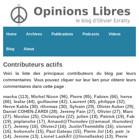
Home
Archives
Publications
Podcasts
Videos
Blog
About
Contributeurs actifs
Voici la liste des principaux contributeurs du blog par leurs
commentaires. Vous pouvez cliquer sur leur lien pour obtenir leurs
commentaires dans cette page :
macha
(113),
Michel Nizon
(96),
Pierre
(85),
Fabien
(66),
herve
(66),
leafar
(44),
guillaume
(42),
Laurent
(40),
philippe
(32),
Herve Kabla
(30),
rthomas
(30),
Sylvain
(29),
Olivier Auber
(29),
Daniel COHEN-ZARDI
(28),
Jeremy Fain
(27),
Olivier
(27),
Marc
(27),
Nicolas
(25),
Christophe
(22),
julien
(19),
Patrick
(19),
Fab
(19),
jmplanche
(17),
Arnaud@Thurudev (@arnaud_thurudev)
(17),
Jeremy
(16),
OlivierJ
(16),
JustinThemiddle
(16),
vicnent
(16),
bobonofx
(15),
Paul Gateau
(15),
Pierre Jol
(14),
patr_ix
(14),
Jerome
(13),
Lionel LaskÃ© (@lionellaske)
(13),
Pierre