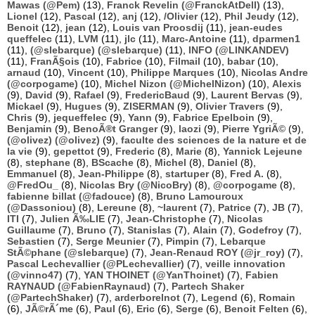
Mawas (@Pem)
(13),
Franck Revelin (@FranckAtDell)
(13),
Lionel
(12),
Pascal
(12),
anj
(12),
/Olivier
(12),
Phil Jeudy
(12),
Benoit
(12),
jean
(12),
Louis van Proosdij
(11),
jean-eudes
queffelec
(11),
LVM
(11),
jlc
(11),
Marc-Antoine
(11),
dparmen1
(11),
(@slebarque) (@slebarque)
(11),
INFO (@LINKANDEV)
(11),
FranÃ§ois
(10),
Fabrice
(10),
Filmail
(10),
babar
(10),
arnaud
(10),
Vincent
(10),
Philippe Marques
(10),
Nicolas Andre
(@corpogame)
(10),
Michel Nizon (@MichelNizon)
(10),
Alexis
(9),
David
(9),
Rafael
(9),
FredericBaud
(9),
Laurent Bervas
(9),
Mickael
(9),
Hugues
(9),
ZISERMAN
(9),
Olivier Travers
(9),
Chris
(9),
jequeffelec
(9),
Yann
(9),
Fabrice Epelboin
(9),
Benjamin
(9),
BenoÃ®t Granger
(9),
laozi
(9),
Pierre YgriÃ©
(9),
(@olivez) (@olivez)
(9),
faculte des sciences de la nature et de
la vie
(9),
gepettot
(9),
Frederic
(8),
Marie
(8),
Yannick Lejeune
(8),
stephane
(8),
BScache
(8),
Michel
(8),
Daniel
(8),
Emmanuel
(8),
Jean-Philippe
(8),
startuper
(8),
Fred A.
(8),
@FredOu_
(8),
Nicolas Bry (@NicoBry)
(8),
@corpogame
(8),
fabienne billat (@fadouce)
(8),
Bruno Lamouroux
(@Dassoniou)
(8),
Lereune
(8),
~laurent
(7),
Patrice
(7),
JB
(7),
ITI
(7),
Julien Ã‰LIE
(7),
Jean-Christophe
(7),
Nicolas
Guillaume
(7),
Bruno
(7),
Stanislas
(7),
Alain
(7),
Godefroy
(7),
Sebastien
(7),
Serge Meunier
(7),
Pimpin
(7),
Lebarque
StÃ©phane (@slebarque)
(7),
Jean-Renaud ROY (@jr_roy)
(7),
Pascal Lechevallier (@PLechevallier)
(7),
veille innovation
(@vinno47)
(7),
YAN THOINET (@YanThoinet)
(7),
Fabien
RAYNAUD (@FabienRaynaud)
(7),
Partech Shaker
(@PartechShaker)
(7),
arderborelnot
(7),
Legend
(6),
Romain
(6),
JÃ©rÃ´me
(6),
Paul
(6),
Eric
(6),
Serge
(6),
Benoit Felten
(6),