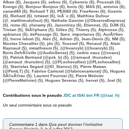
Alban
(6),
Jacques
(6),
sebou
(6),
Cybereric
(6),
Poussah
(6),
Energo
(6),
Bonjour Bonjour
(6),
boris
(6),
MAS
(6),
antoine
(6),
canard65
(6),
Richard T
(6),
PEAI60
(6),
Free4ever
(6),
Guerric
(6),
Richard
(6),
tvtweet
(6),
loÃ¯c
(6),
Matthieu Dufour
(@_matthieudufour)
(6),
Nathalie Gasnier (@ObservaEmpresa)
(6),
romu
(6),
cheramy
(6),
Jasontrisy
(6),
EtienneL
(5),
DJM
(5),
Tristan
(5),
StÃ©phane
(5),
Gilles
(5),
Thierry
(5),
Alphonse
(5),
apbianco
(5),
dePassage
(5),
Sans_importance
(5),
AurÃ©lien
(5),
herve lebret
(5),
Alex
(5),
Adrien
(5),
Jean-Denis
(5),
NM
(5),
Nicolas Chevallier
(5),
jdo
(5),
Youssef
(5),
Renaud
(5),
Alain
Raynaud
(5),
mmathieum
(5),
(@bvanryb) (@bvanryb)
(5),
Boris DefrÃ©ville (@AudioSense)
(5),
cedric naux (@cnaux)
(5),
Patrick Bertrand (@pck_b)
(5),
(@arnaud_thurudev)
(@arnaud_thurudev)
(5),
(@PLechevallier) (@PLechevallier)
(5),
Stanislas Segard (@El_Stanou)
(5),
Pierre Mawas
(@PemLT)
(5),
Fabrice Camurat (@fabricecamurat)
(5),
Hugues
SÃ©vÃ©rac
(5),
Laurent Fournier
(5),
Pierre Metivier
(@PierreMetivier)
(5),
Hugues Severac
(5),
hervet
(5),
Joel
(5)
Contributions sous le pseudo
JDC at ISAI dot FR (@isai_fr)
Un seul commentaire sous ce pseudo.
Commentaire 1 dans
Que peut donner l’initiative