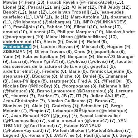
Mawas (@Pem)
(13),
Franck Revelin (@FranckAtDell)
(13),
Lionel
(12),
Pascal
(12),
anj
(12),
/Olivier
(12),
Phil Jeudy
(12),
Benoit
(12),
jean
(12),
Louis van Proosdij
(11),
jean-eudes
queffelec
(11),
LVM
(11),
jlc
(11),
Marc-Antoine
(11),
dparmen1
(11),
(@slebarque) (@slebarque)
(11),
INFO (@LINKANDEV)
(11),
FranÃ§ois
(10),
Fabrice
(10),
Filmail
(10),
babar
(10),
arnaud
(10),
Vincent
(10),
Philippe Marques
(10),
Nicolas Andre
(@corpogame)
(10),
Michel Nizon (@MichelNizon)
(10),
arderborelnot
(10),
Alexis
(9),
David
(9),
Rafael
(9),
FredericBaud
(9),
Laurent Bervas
(9),
Mickael
(9),
Hugues
(9),
ZISERMAN
(9),
Olivier Travers
(9),
Chris
(9),
jequeffelec
(9),
Yann
(9),
Fabrice Epelboin
(9),
Benjamin
(9),
BenoÃ®t Granger
(9),
laozi
(9),
Pierre YgriÃ©
(9),
(@olivez) (@olivez)
(9),
faculte
des sciences de la nature et de la vie
(9),
gepettot
(9),
arderbor elnot
(9),
Frederic
(8),
Marie
(8),
Yannick Lejeune
(8),
stephane
(8),
BScache
(8),
Michel
(8),
Daniel
(8),
Emmanuel
(8),
Jean-Philippe
(8),
startuper
(8),
Fred A.
(8),
@FredOu_
(8),
Nicolas Bry (@NicoBry)
(8),
@corpogame
(8),
fabienne billat
(@fadouce)
(8),
Bruno Lamouroux (@Dassoniou)
(8),
Lereune
(8),
~laurent
(7),
Patrice
(7),
JB
(7),
ITI
(7),
Julien Ã‰LIE
(7),
Jean-Christophe
(7),
Nicolas Guillaume
(7),
Bruno
(7),
Stanislas
(7),
Alain
(7),
Godefroy
(7),
Sebastien
(7),
Serge
Meunier
(7),
Pimpin
(7),
Lebarque StÃ©phane (@slebarque)
(7),
Jean-Renaud ROY (@jr_roy)
(7),
Pascal Lechevallier
(@PLechevallier)
(7),
veille innovation (@vinno47)
(7),
YAN
THOINET (@YanThoinet)
(7),
Fabien RAYNAUD
(@FabienRaynaud)
(7),
Partech Shaker (@PartechShaker)
(7),
Legend
(6),
Romain
(6),
JÃ©rÃ´me
(6),
Paul
(6),
Eric
(6),
Serge