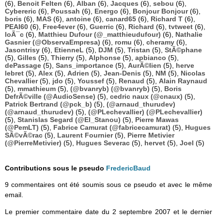
(6),
Benoit Felten
(6),
Alban
(6),
Jacques
(6),
sebou
(6),
Cybereric
(6),
Poussah
(6),
Energo
(6),
Bonjour Bonjour
(6),
boris
(6),
MAS
(6),
antoine
(6),
canard65
(6),
Richard T
(6),
PEAI60
(6),
Free4ever
(6),
Guerric
(6),
Richard
(6),
tvtweet
(6),
loÃ¯c
(6),
Matthieu Dufour (@_matthieudufour)
(6),
Nathalie
Gasnier (@ObservaEmpresa)
(6),
romu
(6),
cheramy
(6),
Jasontrisy
(6),
EtienneL
(5),
DJM
(5),
Tristan
(5),
StÃ©phane
(5),
Gilles
(5),
Thierry
(5),
Alphonse
(5),
apbianco
(5),
dePassage
(5),
Sans_importance
(5),
AurÃ©lien
(5),
herve
lebret
(5),
Alex
(5),
Adrien
(5),
Jean-Denis
(5),
NM
(5),
Nicolas
Chevallier
(5),
jdo
(5),
Youssef
(5),
Renaud
(5),
Alain Raynaud
(5),
mmathieum
(5),
(@bvanryb) (@bvanryb)
(5),
Boris
DefrÃ©ville (@AudioSense)
(5),
cedric naux (@cnaux)
(5),
Patrick Bertrand (@pck_b)
(5),
(@arnaud_thurudev)
(@arnaud_thurudev)
(5),
(@PLechevallier) (@PLechevallier)
(5),
Stanislas Segard (@El_Stanou)
(5),
Pierre Mawas
(@PemLT)
(5),
Fabrice Camurat (@fabricecamurat)
(5),
Hugues
SÃ©vÃ©rac
(5),
Laurent Fournier
(5),
Pierre Metivier
(@PierreMetivier)
(5),
Hugues Severac
(5),
hervet
(5),
Joel
(5)
Contributions sous le pseudo
FredericBaud
9 commentaires ont été soumis sous ce pseudo et avec le même
email.
Le premier commentaire date du 2 septembre 2007 et le dernier