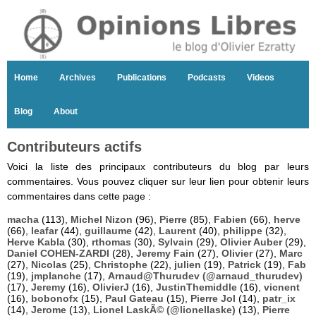
Home
Archives
Publications
Podcasts
Videos
Blog
About
Contributeurs actifs
Voici la liste des principaux contributeurs du blog par leurs
commentaires. Vous pouvez cliquer sur leur lien pour obtenir leurs
commentaires dans cette page :
macha
(113),
Michel Nizon
(96),
Pierre
(85),
Fabien
(66),
herve
(66),
leafar
(44),
guillaume
(42),
Laurent
(40),
philippe
(32),
Herve Kabla
(30),
rthomas
(30),
Sylvain
(29),
Olivier Auber
(29),
Daniel COHEN-ZARDI
(28),
Jeremy Fain
(27),
Olivier
(27),
Marc
(27),
Nicolas
(25),
Christophe
(22),
julien
(19),
Patrick
(19),
Fab
(19),
jmplanche
(17),
Arnaud@Thurudev (@arnaud_thurudev)
(17),
Jeremy
(16),
OlivierJ
(16),
JustinThemiddle
(16),
vicnent
(16),
bobonofx
(15),
Paul Gateau
(15),
Pierre Jol
(14),
patr_ix
(14),
Jerome
(13),
Lionel LaskÃ© (@lionellaske)
(13),
Pierre