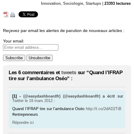
Innovation
,
Sociologie
,
Startups
|
23393 lectures
Reçevez par email les alertes de parution de nouveaux articles :
Your email:
Les 6 commentaires et
tweets
sur “Quand l’IFRAP
tire sur l’ambulance Oséo” :
[1] -
(@easydashboardfr) (@easydashboardfr)
a écrit sur
Twitter
le 19 mars 2012
:
Quand l’IFRAP tire sur l’ambulance Oséo
http://t.co/2dAD2TiB
#entrepreneurs
Répondre ici