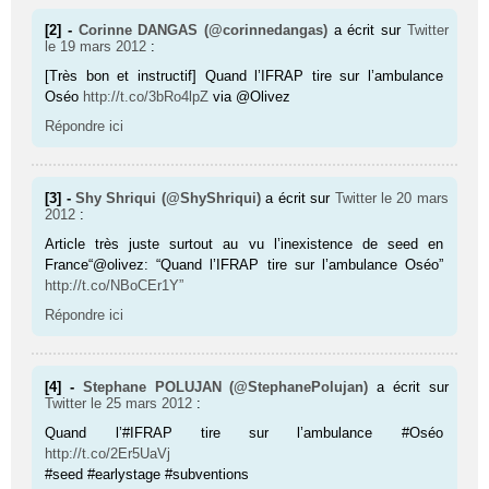
[2] -
Corinne DANGAS (@corinnedangas)
a écrit sur
Twitter
le 19 mars 2012
:
[Très bon et instructif] Quand l’IFRAP tire sur l’ambulance
Oséo
http://t.co/3bRo4lpZ
via @Olivez
Répondre ici
[3] -
Shy Shriqui (@ShyShriqui)
a écrit sur
Twitter
le 20 mars
2012
:
Article très juste surtout au vu l’inexistence de seed en
France“@olivez: “Quand l’IFRAP tire sur l’ambulance Oséo”
http://t.co/NBoCEr1Y”
Répondre ici
[4] -
Stephane POLUJAN (@StephanePolujan)
a écrit sur
Twitter
le 25 mars 2012
:
Quand l’#IFRAP tire sur l’ambulance #Oséo
http://t.co/2Er5UaVj
#seed #earlystage #subventions