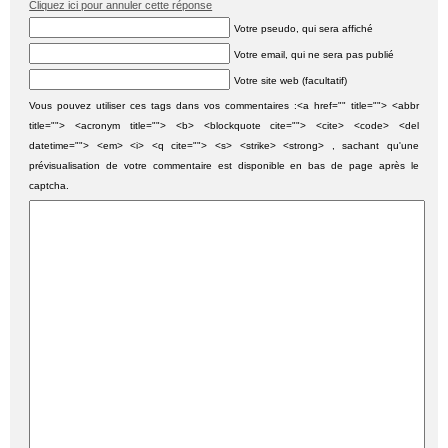
Cliquez ici pour annuler cette réponse
Votre pseudo, qui sera affiché
Votre email, qui ne sera pas publié
Votre site web (facultatif)
Vous pouvez utiliser ces tags dans vos commentaires :<a href="" title=""> <abbr
title=""> <acronym title=""> <b> <blockquote cite=""> <cite> <code> <del
datetime=""> <em> <i> <q cite=""> <s> <strike> <strong> , sachant qu'une
prévisualisation de votre commentaire est disponible en bas de page après le
captcha.