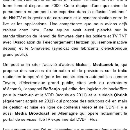
formellement disparu en 2000. Cette équipe d’une quinzaine de
personnes a notamment une expertise dans la diffusion “antenne”
de HbbTV et la gestion de carrousels et la synchronisation entre le
live et les applications. Une compétence que nous avions déjà
croisée chez
httv
. Cette équipe avait aussi planché sur la
standardisation de l’envoi de firmware dans les boitiers et TV TNT
avec l’Association du Téléchargement Hertzien (qui semble inactive
depuis) et le Simavelec (syndicat des fabricants d’électronique
grand public).
On peut enfin citer l’activité d’autres filiales :
Mediamobile
, qui
propose des services d’information et de prévisions sur le trafic
routier en temps réel (pour les constructeurs automobiles comme
Toyota, d’électronique grand public, sites web ou opérateurs
télécoms), l’espagnol
BeBanjo
qui édite des logiciels de backoffice
pour la catch-up et la VOD (acquis en 2011) et le suédois
Qbrick
(également acquis en 2011) qui propose des solutions clé en main
de gestion et mise en ligne de contenus vidéo et de CDN. Il y a
aussi
Media Broadcast
en Allemagne qui opère notamment le
portail de services HbbTV expérimental DVB-T Plus.
Les personnes que j’ai eu l’occasion de rencontrer font partie de