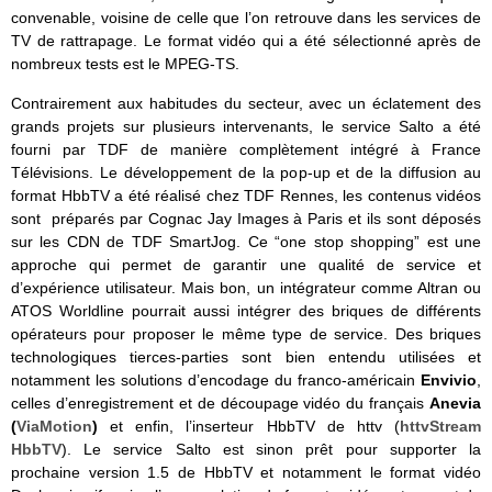
convenable, voisine de celle que l’on retrouve dans les services de
TV de rattrapage. Le format vidéo qui a été sélectionné après de
nombreux tests est le MPEG-TS.
Contrairement aux habitudes du secteur, avec un éclatement des
grands projets sur plusieurs intervenants, le service Salto a été
fourni par TDF de manière complètement intégré à France
Télévisions. Le développement de la pop-up et de la diffusion au
format HbbTV a été réalisé chez TDF Rennes, les contenus vidéos
sont préparés par Cognac Jay Images à Paris et ils sont déposés
sur les CDN de TDF SmartJog. Ce “one stop shopping” est une
approche qui permet de garantir une qualité de service et
d’expérience utilisateur. Mais bon, un intégrateur comme Altran ou
ATOS Worldline pourrait aussi intégrer des briques de différents
opérateurs pour proposer le même type de service. Des briques
technologiques tierces-parties sont bien entendu utilisées et
notamment les solutions d’encodage du franco-américain
Envivio
,
celles d’enregistrement et de découpage vidéo du français
Anevia
(
ViaMotion
)
et enfin, l’inserteur HbbTV de httv (
httvS­tream
HbbTV
). Le service Salto est sinon prêt pour supporter la
prochaine version 1.5 de HbbTV et notamment le format vidéo