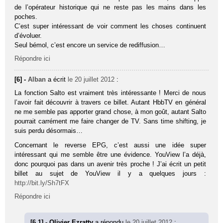
de l’opérateur historique qui ne reste pas les mains dans les
poches.
C’est super intéressant de voir comment les choses continuent
d’évoluer.
Seul bémol, c’est encore un service de rediffusion…
Répondre ici
[6] -
Alban
a écrit
le 20 juillet 2012
:
La fonction Salto est vraiment très intéressante ! Merci de nous
l’avoir fait découvrir à travers ce billet. Autant HbbTV en général
ne me semble pas apporter grand chose, à mon goût, autant Salto
pourrait carrément me faire changer de TV. Sans time shifting, je
suis perdu désormais…
Concernant le reverse EPG, c’est aussi une idée super
intéressant qui me semble être une évidence. YouView l’a déjà,
donc pourquoi pas dans un avenir très proche ! J’ai écrit un petit
billet au sujet de YouView il y a quelques jours :
http://bit.ly/Sh7tFX
Répondre ici
[6.1] - Olivier Ezratty
a répondu
le 20 juillet 2012
: