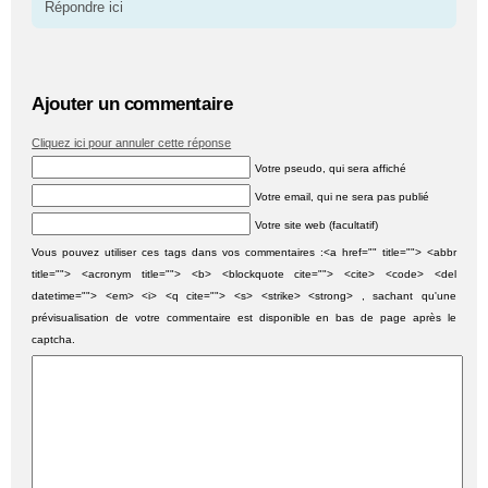
Répondre ici
Ajouter un commentaire
Cliquez ici pour annuler cette réponse
Votre pseudo, qui sera affiché
Votre email, qui ne sera pas publié
Votre site web (facultatif)
Vous pouvez utiliser ces tags dans vos commentaires :<a href="" title=""> <abbr
title=""> <acronym title=""> <b> <blockquote cite=""> <cite> <code> <del
datetime=""> <em> <i> <q cite=""> <s> <strike> <strong> , sachant qu'une
prévisualisation de votre commentaire est disponible en bas de page après le
captcha.