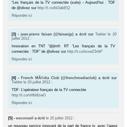
“Les français de la TV connectée (suite) – Aujourd’hui : TDF
de @olivez sur
http://t.co/bI2abiEQ
Répondre ici
[3] -
jean-pierre faisan (@faisanjp)
a écrit sur
Twitter
le 20
juillet 2012
:
Innovation en TNT “@jlmfr: RT “Les français de la TV
connectée : TDF” de @olivez sur
http://t.co/tsxwZ3nW”
Répondre ici
[4] -
French MÃ©dia Club (@frenchmediaclub)
a écrit sur
Twitter
le 20 juillet 2012
:
TDF: L’opérateur français de la TV connectée
http://t.co/nHbI8zwO
Répondre ici
[5] -
wsconseil
a écrit
le 20 juillet 2012
:
un nouveau service innovant de la part de france tv, avec l’appui