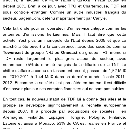
d’actifs), à hauteur de 42% sachant qu’Axa Private Equity en
détient 18%. Bref, à ce jour, avec TPG et Charterhouse, TDF est
sous contrôle étranger. Comme un autre industriel français du
secteur, SagemCom, détenu majoritairement par Carlyle.
Cela fait drôle pour un opérateur d’un service critique comme les
antennes d’émissions hertziennes. Mais il faut dire que cette
activité n’est plus un monopole de l’Etat depuis 2005 et que ce
marché a été ouvert à la concurrence, avec des sociétés comme
Towercast
du groupe NRJ ou
Onecast
du groupe TF1, même si
TDF reste largement le plus gros acteur du secteur, avec
notamment 75% du marché français de la diffusion de la TNT. Le
chiffre d’affaire a connu un tassement récent, passant de 1,52 Md€
en 2010-2011 à 1,44 Md€ dans sa dernière année fiscale 2011-
2012. Et comme la société n’est pas côtée en bourse, il est difficile
d’en savoir plus sur ses comptes financiers qui ne sont pas publics.
En tout cas, le nouveau statut de TDF lui a donné des ailes et le
groupe se développe significativement à l’échelle européenne
depuis 2007. Il a procédé par acquisitions de sociétés : en
Allemagne, Finlande, Espagne, Hongrie, Pologne, Finlande,
Estonie et aussi à Monaco. 53% du CA est réalisé en France et