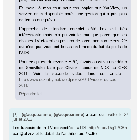
Et merci à mon tour pour ton papier sur YouView, un
service enfin disponible après une gestion qui a pris plus
de temps que prévu.
L’approche de standard complet côté box est très
intéressante mais n’a pu voir le jour que parce que les
chaines TV étaient en position de force face aux telcos. Ce
qui n’est pas vraiment le cas en France du fait du poids de
l’ADSL.
Pour ce qui est du reverse EPG, j’avais aussi vu une démo
de Snowflake faite par Olivier Lacour de NDS au CES
2011. Voir la seconde vidéo dans cet article :
http://www.oezratty.net/wordpress/2011/videos-du-ces-
2011/
.
Répondre ici
[7] -
(@aequoanimo) (@aequoanimo)
a écrit sur
Twitter
le 27
juillet 2012
:
Les français de la TV connectée : #TDF
http://t.co/15g1PCBa
par @olivez et le détail de l’architecture #salto