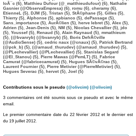
loÃ¯c
(6),
Matthieu Dufour (@_matthieudufour)
(6),
Nathalie
Gasnier (@ObservaEmpresa)
(6),
romu
(6),
cheramy
(6),
EtienneL
(5),
DJM
(5),
Tristan
(5),
StÃ©phane
(5),
Gilles
(5),
Thierry
(5),
Alphonse
(5),
apbianco
(5),
dePassage
(5),
Sans_importance
(5),
AurÃ©lien
(5),
herve lebret
(5),
Alex
(5),
Adrien
(5),
Jean-Denis
(5),
NM
(5),
Nicolas Chevallier
(5),
jdo
(5),
Youssef
(5),
Renaud
(5),
Alain Raynaud
(5),
mmathieum
(5),
(@bvanryb) (@bvanryb)
(5),
Boris DefrÃ©ville
(@AudioSense)
(5),
cedric naux (@cnaux)
(5),
Patrick Bertrand
(@pck_b)
(5),
(@arnaud_thurudev) (@arnaud_thurudev)
(5),
(@PLechevallier) (@PLechevallier)
(5),
Stanislas Segard
(@El_Stanou)
(5),
Pierre Mawas (@PemLT)
(5),
Fabrice
Camurat (@fabricecamurat)
(5),
Hugues SÃ©vÃ©rac
(5),
Laurent Fournier
(5),
Pierre Metivier (@PierreMetivier)
(5),
Hugues Severac
(5),
hervet
(5),
Joel
(5)
Contributions sous le pseudo
(@olivcim) (@olivcim)
3 commentaires ont été soumis sous ce pseudo et avec le même
email.
Le premier commentaire date du 22 février 2012 et le dernier est
du 19 juillet 2012.