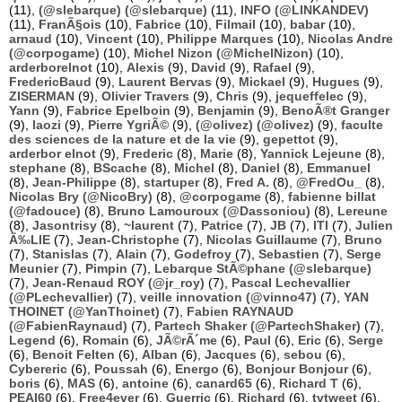
(11),
(@slebarque) (@slebarque)
(11),
INFO (@LINKANDEV)
(11),
FranÃ§ois
(10),
Fabrice
(10),
Filmail
(10),
babar
(10),
arnaud
(10),
Vincent
(10),
Philippe Marques
(10),
Nicolas Andre
(@corpogame)
(10),
Michel Nizon (@MichelNizon)
(10),
arderborelnot
(10),
Alexis
(9),
David
(9),
Rafael
(9),
FredericBaud
(9),
Laurent Bervas
(9),
Mickael
(9),
Hugues
(9),
ZISERMAN
(9),
Olivier Travers
(9),
Chris
(9),
jequeffelec
(9),
Yann
(9),
Fabrice Epelboin
(9),
Benjamin
(9),
BenoÃ®t Granger
(9),
laozi
(9),
Pierre YgriÃ©
(9),
(@olivez) (@olivez)
(9),
faculte
des sciences de la nature et de la vie
(9),
gepettot
(9),
arderbor elnot
(9),
Frederic
(8),
Marie
(8),
Yannick Lejeune
(8),
stephane
(8),
BScache
(8),
Michel
(8),
Daniel
(8),
Emmanuel
(8),
Jean-Philippe
(8),
startuper
(8),
Fred A.
(8),
@FredOu_
(8),
Nicolas Bry (@NicoBry)
(8),
@corpogame
(8),
fabienne billat
(@fadouce)
(8),
Bruno Lamouroux (@Dassoniou)
(8),
Lereune
(8),
Jasontrisy
(8),
~laurent
(7),
Patrice
(7),
JB
(7),
ITI
(7),
Julien
Ã‰LIE
(7),
Jean-Christophe
(7),
Nicolas Guillaume
(7),
Bruno
(7),
Stanislas
(7),
Alain
(7),
Godefroy
(7),
Sebastien
(7),
Serge
Meunier
(7),
Pimpin
(7),
Lebarque StÃ©phane (@slebarque)
(7),
Jean-Renaud ROY (@jr_roy)
(7),
Pascal Lechevallier
(@PLechevallier)
(7),
veille innovation (@vinno47)
(7),
YAN
THOINET (@YanThoinet)
(7),
Fabien RAYNAUD
(@FabienRaynaud)
(7),
Partech Shaker (@PartechShaker)
(7),
Legend
(6),
Romain
(6),
JÃ©rÃ´me
(6),
Paul
(6),
Eric
(6),
Serge
(6),
Benoit Felten
(6),
Alban
(6),
Jacques
(6),
sebou
(6),
Cybereric
(6),
Poussah
(6),
Energo
(6),
Bonjour Bonjour
(6),
boris
(6),
MAS
(6),
antoine
(6),
canard65
(6),
Richard T
(6),
PEAI60
(6),
Free4ever
(6),
Guerric
(6),
Richard
(6),
tvtweet
(6),