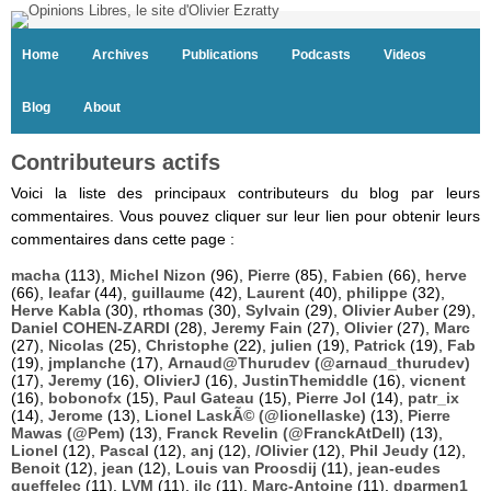
Home
Archives
Publications
Podcasts
Videos
Blog
About
Contributeurs actifs
Voici la liste des principaux contributeurs du blog par leurs
commentaires. Vous pouvez cliquer sur leur lien pour obtenir leurs
commentaires dans cette page :
macha
(113),
Michel Nizon
(96),
Pierre
(85),
Fabien
(66),
herve
(66),
leafar
(44),
guillaume
(42),
Laurent
(40),
philippe
(32),
Herve Kabla
(30),
rthomas
(30),
Sylvain
(29),
Olivier Auber
(29),
Daniel COHEN-ZARDI
(28),
Jeremy Fain
(27),
Olivier
(27),
Marc
(27),
Nicolas
(25),
Christophe
(22),
julien
(19),
Patrick
(19),
Fab
(19),
jmplanche
(17),
Arnaud@Thurudev (@arnaud_thurudev)
(17),
Jeremy
(16),
OlivierJ
(16),
JustinThemiddle
(16),
vicnent
(16),
bobonofx
(15),
Paul Gateau
(15),
Pierre Jol
(14),
patr_ix
(14),
Jerome
(13),
Lionel LaskÃ© (@lionellaske)
(13),
Pierre
Mawas (@Pem)
(13),
Franck Revelin (@FranckAtDell)
(13),
Lionel
(12),
Pascal
(12),
anj
(12),
/Olivier
(12),
Phil Jeudy
(12),
Benoit
(12),
jean
(12),
Louis van Proosdij
(11),
jean-eudes
queffelec
(11),
LVM
(11),
jlc
(11),
Marc-Antoine
(11),
dparmen1