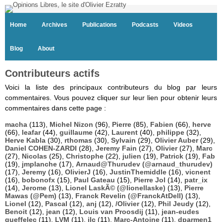
Home
Archives
Publications
Podcasts
Videos
Blog
About
Contributeurs actifs
Voici la liste des principaux contributeurs du blog par leurs
commentaires. Vous pouvez cliquer sur leur lien pour obtenir leurs
commentaires dans cette page :
macha
(113),
Michel Nizon
(96),
Pierre
(85),
Fabien
(66),
herve
(66),
leafar
(44),
guillaume
(42),
Laurent
(40),
philippe
(32),
Herve Kabla
(30),
rthomas
(30),
Sylvain
(29),
Olivier Auber
(29),
Daniel COHEN-ZARDI
(28),
Jeremy Fain
(27),
Olivier
(27),
Marc
(27),
Nicolas
(25),
Christophe
(22),
julien
(19),
Patrick
(19),
Fab
(19),
jmplanche
(17),
Arnaud@Thurudev (@arnaud_thurudev)
(17),
Jeremy
(16),
OlivierJ
(16),
JustinThemiddle
(16),
vicnent
(16),
bobonofx
(15),
Paul Gateau
(15),
Pierre Jol
(14),
patr_ix
(14),
Jerome
(13),
Lionel LaskÃ© (@lionellaske)
(13),
Pierre
Mawas (@Pem)
(13),
Franck Revelin (@FranckAtDell)
(13),
Lionel
(12),
Pascal
(12),
anj
(12),
/Olivier
(12),
Phil Jeudy
(12),
Benoit
(12),
jean
(12),
Louis van Proosdij
(11),
jean-eudes
queffelec
(11),
LVM
(11),
jlc
(11),
Marc-Antoine
(11),
dparmen1