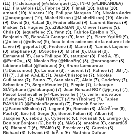
(11),
(@slebarque) (@slebarque)
(11),
INFO (@LINKANDEV)
(11),
FranÃ§ois
(10),
Fabrice
(10),
Filmail
(10),
babar
(10),
arnaud
(10),
Vincent
(10),
Philippe Marques
(10),
Nicolas Andre
(@corpogame)
(10),
Michel Nizon (@MichelNizon)
(10),
Alexis
(9),
David
(9),
Rafael
(9),
FredericBaud
(9),
Laurent Bervas
(9),
Mickael
(9),
Hugues
(9),
ZISERMAN
(9),
Olivier Travers
(9),
Chris
(9),
jequeffelec
(9),
Yann
(9),
Fabrice Epelboin
(9),
Benjamin
(9),
BenoÃ®t Granger
(9),
laozi
(9),
Pierre YgriÃ©
(9),
(@olivez) (@olivez)
(9),
faculte des sciences de la nature et de
la vie
(9),
gepettot
(9),
Frederic
(8),
Marie
(8),
Yannick Lejeune
(8),
stephane
(8),
BScache
(8),
Michel
(8),
Daniel
(8),
Emmanuel
(8),
Jean-Philippe
(8),
startuper
(8),
Fred A.
(8),
@FredOu_
(8),
Nicolas Bry (@NicoBry)
(8),
@corpogame
(8),
fabienne billat (@fadouce)
(8),
Bruno Lamouroux
(@Dassoniou)
(8),
Lereune
(8),
~laurent
(7),
Patrice
(7),
JB
(7),
ITI
(7),
Julien Ã‰LIE
(7),
Jean-Christophe
(7),
Nicolas
Guillaume
(7),
Bruno
(7),
Stanislas
(7),
Alain
(7),
Godefroy
(7),
Sebastien
(7),
Serge Meunier
(7),
Pimpin
(7),
Lebarque
StÃ©phane (@slebarque)
(7),
Jean-Renaud ROY (@jr_roy)
(7),
Pascal Lechevallier (@PLechevallier)
(7),
veille innovation
(@vinno47)
(7),
YAN THOINET (@YanThoinet)
(7),
Fabien
RAYNAUD (@FabienRaynaud)
(7),
Partech Shaker
(@PartechShaker)
(7),
Legend
(6),
Romain
(6),
JÃ©rÃ´me
(6),
Paul
(6),
Eric
(6),
Serge
(6),
Benoit Felten
(6),
Alban
(6),
Jacques
(6),
sebou
(6),
Cybereric
(6),
Poussah
(6),
Energo
(6),
Bonjour Bonjour
(6),
boris
(6),
MAS
(6),
antoine
(6),
canard65
(6),
Richard T
(6),
PEAI60
(6),
Free4ever
(6),
Guerric
(6),
Richard
(6),
tvtweet
(6),
loÃ¯c
(6),
Matthieu Dufour