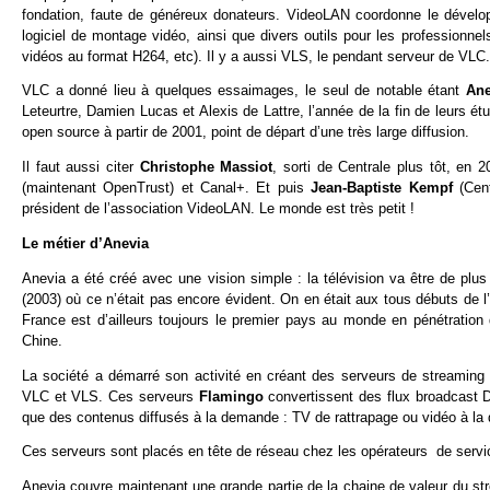
fondation, faute de généreux donateurs. VideoLAN coordonne le dével
logiciel de montage vidéo, ainsi que divers outils pour les professionn
vidéos au format H264, etc). Il y a aussi VLS, le pendant serveur de VLC.
VLC a donné lieu à quelques essaimages, le seul de notable étant
Ane
Leteurtre, Damien Lucas et Alexis de Lattre, l’année de la fin de leurs ét
open source à partir de 2001, point de départ d’une très large diffusion.
Il faut aussi citer
Christophe Massiot
, sorti de Centrale plus tôt, en
(maintenant OpenTrust) et Canal+. Et puis
Jean-Baptiste Kempf
(Cen
président de l’association VideoLAN. Le monde est très petit !
Le métier d’Anevia
Anevia a été créé avec une vision simple : la télévision va être de plus
(2003) où ce n’était pas encore évident. On en était aux tous débuts de 
France est d’ailleurs toujours le premier pays au monde en pénétration 
Chine.
La société a démarré son activité en créant des serveurs de streamin
VLC et VLS. Ces serveurs
Flamingo
convertissent des flux broadcast DV
que des contenus diffusés à la demande : TV de rattrapage ou vidéo à l
Ces serveurs sont placés en tête de réseau chez les opérateurs de servic
Anevia couvre maintenant une grande partie de la chaine de valeur du str