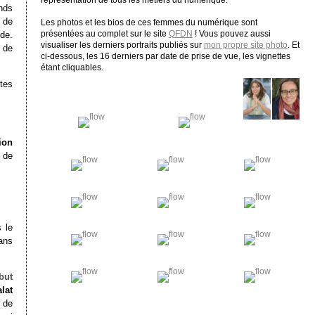
représentation de tous les métiers du numérique.
ands
 de
Les photos et les bios de ces femmes du numérique sont
présentées au complet sur le site
QFDN
! Vous pouvez aussi
de.
visualiser les derniers portraits publiés sur
mon propre site photo
. Et
e de
ci-dessous, les 16 derniers par date de prise de vue, les vignettes
étant cliquables.
tes
ion
 de
 le
ans
but
alat
 de