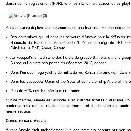
demande, l’enregistrement (PVR), le timeshift, le multi-screen et les playli
Anevia a ainsi déployé ses serveurs dans une liste impressionnante de lie
Des entreprises qui utilisent les serveurs d’Anevia pour la diffusion 
Nationale de France, le Ministère de l’Intérieur, le siège de TF1, ce
Générale, la BNP, Areva, Alstom.
Au Fouquet’s et la dizaine des hôtels du groupe Barrière, dans le group
Suisse qui ouvrira ses portes en décembre 2012, cannes.
Dans l’un des méga-yachts de milliardaires Roman Abramovich, dans c
Dans les paquebots Oasis of the Seas et son sister ship Allure of the
Plus de 60% des 100 hôpitaux en France.
Sur ce marché, Anevia est associé avec d’autres acteurs :
Vianeos
, un
contenus ainsi que les outils d’enregistrement et d’indexation des conte
même secteur.
Concurrence d’Avevia
Autant Anevia était probablement l’un des premiers acteurs sur son ma