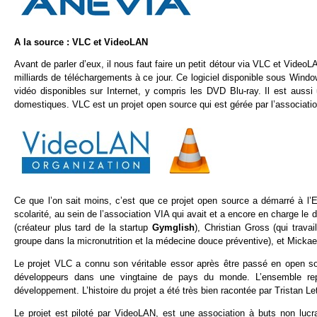
A la source : VLC et VideoLAN
Avant de parler d’eux, il nous faut faire un petit détour via VLC et Video
milliards de téléchargements à ce jour. Ce logiciel disponible sous Wind
vidéo disponibles sur Internet, y compris les DVD Blu-ray. Il est aus
domestiques. VLC est un projet open source qui est gérée par l’associat
Ce que l’on sait moins, c’est que ce projet open source a démarré à l
scolarité, au sein de l’association VIA qui avait et a encore en charge le
(créateur plus tard de la startup
Gymglish
), Christian Gross (qui trav
groupe dans la micronutrition et la médecine douce préventive), et Micka
Le projet VLC a connu son véritable essor après être passé en open so
développeurs dans une vingtaine de pays du monde. L’ensemble repr
développement. L’histoire du projet a été très bien racontée par Tristan Le
Le projet est piloté par VideoLAN, est une association à buts non lucr