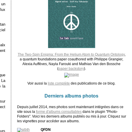
 un
lux
tan
ciel
alx
ent
The Two-Spin Enigma: From the Helium Atom to Quantum Ontology
,
a quantum foundations paper coauthored with Philippe Grangier,
Alexia Auffèves, Nayla Farouki and Mathias Van den Bossche
(
paper backstory
).
que
 La
Voir aussi la
liste complète
des publications de ce blog.
 la
Derniers albums photos
sur
ect
Depuis juillet 2014, mes photos sont maintenant intégrées dans ce
site sous la
forme d'albums consultables
dans le plugin "Photo-
Folders". Voici les derniers albums publiés ou mis à jour. Cliquez sur
les vignettes pour accéder aux albums.
QFDN
urs