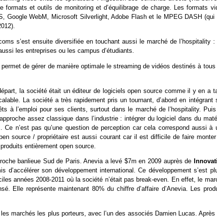
e formats et outils de monitoring et d’équilibrage de charge. Les formats vi
LS, Google WebM, Microsoft Silverlight, Adobe Flash et le MPEG DASH (qui f
2012).
oms s’est ensuite diversifiée en touchant aussi le marché de l’hospitality : 
 aussi les entreprises ou les campus d’étudiants.
i permet de gérer de manière optimale le streaming de vidéos destinés à tous
part, la société était un éditeur de logiciels open source comme il y en a t
able. La société a très rapidement pris un tournant, d’abord en intégrant 
ts à l’emploi pour ses clients, surtout dans le marché de l’hospitality. Pui
approche assez classique dans l’industrie : intégrer du logiciel dans du maté
s. Ce n’est pas qu’une question de perception car cela correspond aussi à 
n source / propriétaire est aussi courant car il est difficile de faire monte
e produits entièrement open source.
 proche banlieue Sud de Paris. Anevia a levé $7m en 2009 auprès de
Innovat
mis d’accélérer son développement international. Ce développement s’est plu
ciles années 2008-2011 où la société n’était pas break-even. En effet, le mar
ensé. Elle représente maintenant 80% du chiffre d’affaire d’Anevia. Les prod
e les marchés les plus porteurs, avec l’un des associés Damien Lucas. Après 