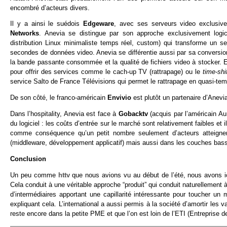
encombré d’acteurs divers.
Il y a ainsi le suédois
Edgeware
, avec ses serveurs video exclusiv
Networks
. Anevia se distingue par son approche exclusivement logi
distribution Linux minimaliste temps réel, custom) qui transforme un s
secondes de données video. Anevia se différentie aussi par sa conversio
la bande passante consommée et la qualité de fichiers video à stocker. En
pour offrir des services comme le cach-up TV (rattrapage) ou le
time-shi
service Salto de France Télévisions qui permet le rattrapage en quasi-tem
De son côté, le franco-américain
Envivio
est plutôt un partenaire d’Anev
Dans l’hospitality, Anevia est face à
Gobacktv
(acquis par l’américain A
du logiciel : les coûts d’entrée sur le marché sont relativement faibles et 
comme conséquence qu’un petit nombre seulement d’acteurs atteignent
(middleware, développement applicatif) mais aussi dans les couches bass
Conclusion
Un peu comme
httv
que nous avions vu au début de l’été, nous avons ic
Cela conduit à une véritable approche “produit” qui conduit naturellement 
d’intermédiaires apportant une capillarité intéressante pour toucher un
expliquant cela. L’international a aussi permis à la société d’amortir les v
reste encore dans la petite PME et que l’on est loin de l’ETI (Entreprise 