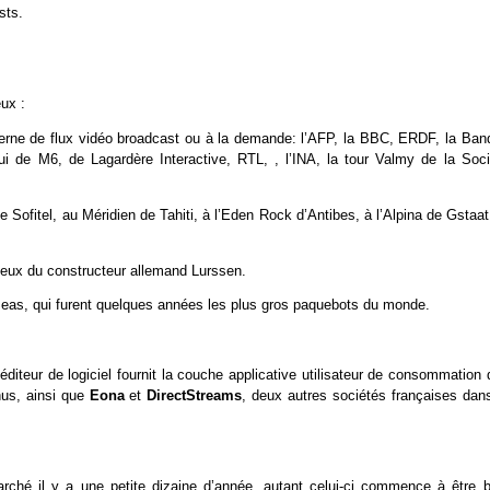
sts.
ux :
interne de flux vidéo broadcast ou à la demande: l’AFP, la BBC, ERDF, la Ban
lui de M6, de Lagardère Interactive, RTL, , l’INA, la tour Valmy de la Soci
e Sofitel, au Méridien de Tahiti, à l’Eden Rock d’Antibes, à l’Alpina de Gstaa
eux du constructeur allemand Lurssen.
 Seas, qui furent quelques années les plus gros paquebots du monde.
 éditeur de logiciel fournit la couche applicative utilisateur de consommation
nus, ainsi que
Eona
et
DirectStreams
, deux autres sociétés françaises dans
rché il y a une petite dizaine d’année, autant celui-ci commence à être b