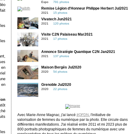
Expo
791 photos
déo
Remise Légion d'Honneur Philippe Herbert Jul2021
ait
2021
15 photos
Vivatech Jun2021
2021
120 photos
les
Visite C2N Palaiseau Mar2021
2021
17 photos
 les
Annonce Stratégie Quantique C2N Jan2021
ant,
2021
137 photos
ses
s en
Maison Bergès Jul2020
2020
54 photos
riel
une
r en
Grenoble Jul2020
2020
22 photos
ion
tôt
ché
Avec Marie-Anne Magnac, j'ai lancé
#QFDN
, l'initiative de
uits
valorisation de femmes du numérique par la photo. Elle circule dans
différentes manifestations. J'ai réalisé entre 2011 et mi 2023 plus de
800 portraits photographiques de femmes du numérique avec une
les