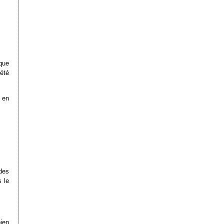
que
été
t en
 des
 le
ien