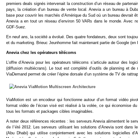
premiers deals signés intervenait la construction d’un réseau de partenai
pays, la création d’un bureau de vente local. Anevia a un bureau à Dubai
base pour couvrir les marchés d’Amérique du Sud où un bureau devrait êt
Anevia a en tout un réseau d’environ 50 VARs dans le monde. Avec 
GDF-Suez.
En neuf ans, la société a évolué. Des quatre fondateurs, deux sont toujo
et du marketing. Brieuc Jeunhomme fait maintenant partie de Google (en Ir
Anevia chez les opérateurs télécoms
L’offre d’Anevia pour les opérateurs télécoms s’articule autour des logi
(diffusion multiécrans). Le tout est complété d’outils de planning et de 
ViaDemand permet de créer l’épine dorsale d’un système de TV de rattra
ViaMotion est un encodeur qui fonctionne autour d’un format vidéo pi
format vidéo de l’écran visé est réalisé à la volée, ce qui économise du
tous les formats et packages cibles imaginables.
A noter deux références récentes : les serveurs Anevia alimentent le ser
de l’été 2012
. Les serveurs utilisant les solutions d’Anevia sont dans l
(Abu Dhabi) qui utilise conjointement avec les solutions logicielles