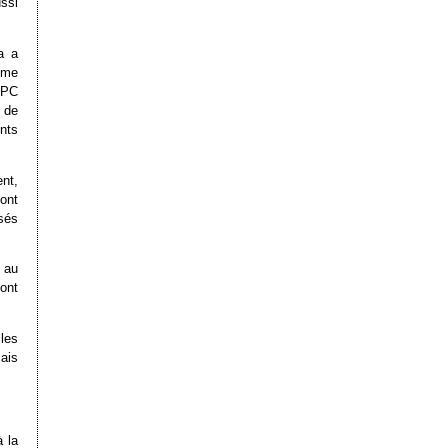
ssi
a a
mme
 PC
 de
nts
nt,
ont
sés
 au
ont
les
çais
à la