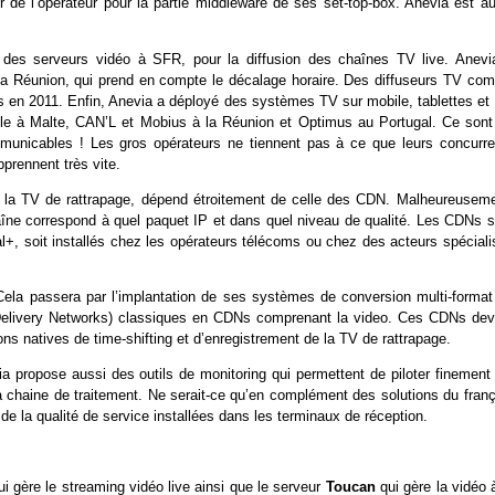
 de l’opérateur pour la partie middleware de ses set-top-box. Anevia est au
des serveurs vidéo à SFR, pour la diffusion des chaînes TV live. Anevi
 la Réunion, qui prend en compte le décalage horaire. Des diffuseurs TV co
ns en 2011. Enfin, Anevia a déployé des systèmes TV sur mobile, tablettes et
le à Malte, CAN’L et Mobius à la Réunion et Optimus au Portugal. Ce sont
mmunicables ! Les gros opérateurs ne tiennent pas à ce que leurs concurre
prennent très vite.
 et la TV de rattrapage, dépend étroitement de celle des CDN. Malheureuseme
aîne correspond à quel paquet IP et dans quel niveau de qualité. Les CDNs s
+, soit installés chez les opérateurs télécoms ou chez des acteurs spéciali
. Cela passera par l’implantation de ses systèmes de conversion multi-format
 Delivery Networks) classiques en CDNs comprenant la video. Ces CDNs dev
ions natives de time-shifting et d’enregistrement de la TV de rattrapage.
a propose aussi des outils de monitoring qui permettent de piloter finement 
 la chaine de traitement. Ne serait-ce qu’en complément des solutions du fran
e la qualité de service installées dans les terminaux de réception.
ui gère le streaming vidéo live ainsi que le serveur
Toucan
qui gère la vidéo 