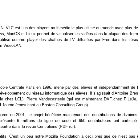
LAN. VLC est l’un des players multimédia le plus utilisé au monde avec plus d
ows, MacOS et Linux permet de visualiser les vidéos dans la plupart des form
si utilisé comme player des chaînes de TV diffusées par Free dans les rése
ion VideoLAN.
’Ecole Centrale Paris en 1996, mené par des élèves et indépendamment de l
 développement du réseau informatique des élèves. Il s’agissait d’Antoine Bre
aille chez LCL), Pierre Vandecasteele (qui est maintenant DAF chez PiLeJe,
el Journo (consultant au Boston Consulting Group).
urce en 2001. Le projet bénéficie maintenant des contributions de dizaines
ésente 6 millions de ligne de code et 650 contributeurs ont participé
teurtre dans la revue Centraliens (
PDF ici
).
atifs. C’est un peu notre Mozilla Foundation à ceci près que ce n’est pas 