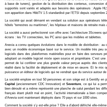
à base de tuners), gestion de la distribution des contenus, conversion d
supportés sont variés et adaptés aux besoins des opérateurs : Apple H
son apparition dans HbbTV 1.5 standardisé par l’ETSI depuis septembre 
La société qui avait démarré en vendant sa solution aux opérateurs téléc
hôtels “terrestres ou maritimes”, les hôpitaux et maisons de retraite mais
La société a aussi perfectionné son offre avec l’architecture 3Screens qu
écrans : les TV connectées, les PC ainsi que les mobiles et tablettes.
Anevia a connu quelques évolutions dans le modèle de distribution : au dé
avec un modèle économique basé sur le service. Un modèle très peu scal
logiciels dans des plateformes matérielles pour en faire des serveurs prê
adoptant un modèle logiciel mixte open source et propriétaire. C’est une 
permet de lui conférer une plus grande valeur perçue auprès des client
réalité dans la facilité de déploiement et de mise en œuvre. Et le mix ope
puissance un éditeur de logiciels qui ne vendrait que du service autour d
La société emploie en tout 50 personnes et son siège est à Gentilly en
Capital
(anciennement CDC Innovation) et
Seventure
, ce qui lui a per
bien déroulé et a même représenté une planche de salut pendant les diffi
français étant plutôt mal en point, l’activité internationale a bien comp
d’Anevia sont maintenant déployés dans 70 pays et sur 1000 sites.
Comment la société s’y est-elle prise ? Elle a d’abord défriché elle-mêm