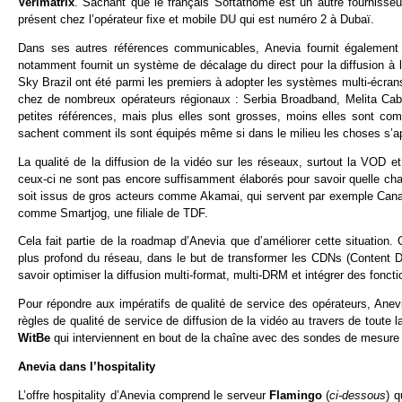
Verimatrix
. Sachant que le français Softathome est un autre fournisseur
présent chez l’opérateur fixe et mobile
DU
qui est numéro 2 à Dubaï.
Dans ses autres références communicables, Anevia fournit également 
notamment fournit un système de décalage du direct pour la diffusion à
Sky Brazil ont été parmi les premiers à adopter les systèmes multi-écra
chez de nombreux opérateurs régionaux : Serbia Broadband, Melita Cab
petites références, mais plus elles sont grosses, moins elles sont co
sachent comment ils sont équipés même si dans le milieu les choses s’ap
La qualité de la diffusion de la vidéo sur les réseaux, surtout la VOD
ceux-ci ne sont pas encore suffisamment élaborés pour savoir quelle ch
soit issus de gros acteurs comme Akamai, qui servent par exemple Canal
comme Smartjog, une filiale de TDF.
Cela fait partie de la roadmap d’Anevia que d’améliorer cette situation
plus profond du réseau, dans le but de transformer les CDNs (Content
savoir optimiser la diffusion multi-format, multi-DRM et intégrer des fonct
Pour répondre aux impératifs de qualité de service des opérateurs, Anevi
règles de qualité de service de diffusion de la vidéo au travers de toute
WitBe
qui interviennent en bout de la chaîne avec des sondes de mesure d
Anevia dans l’hospitality
L’offre hospitality d’Anevia comprend le serveur
Flamingo
(
ci-dessous
) q