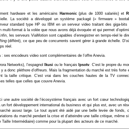
ement hardware et les américains
Harmonic
(plus de 1000 salariés) et
R
cielle. La société a développé un système packagé (« firmware » bootab
erveur standard type HP ou IBM en un serveur video traitant des giga-bits 
n multi-format à la volée que nous avons déjà évoquée et qui permet d’optimi
fin, les serveurs ViaMotion sont capables d’enregistrer en temps-réel le dir
fting
(différé), ce que peu de concurrents savent gérer à grande échelle. D’où
ps réel.
ia : ses encodeurs video sont complémentaires de l’offre Anevia.
urora Networks), l’espagnol
Ikusi
ou le français
Ipsotv
. C’est le propre du mo
il y a donc pléthore d’offreurs. Mais la fragmentation du marché est très forte 
 la taille critique. C’est vrai dans les couches hautes de la TV connec
es telles que celles que couvre Anevia.
i une autre société de l’écosystème français avec un fort cœur technologiq
à un fort développement international du business et qui plus est, avec un ré
 marché assez large. Le tout ayant été aidé par une belle levée de fonds, c
ariations du marché pendant la crise et d’atteindre une taille critique, même s
de Taille Intermédiaire) comme pour la plupart des acteurs de ce marché.