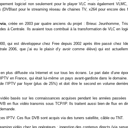
oppement logiciel non seulement pour le player VLC mais également VLMC,
els (DVBlast pour le streaming réseau de chaines TV, x264 pour encore des f
via
, créée en 2003 par quatre anciens du projet : Brieuc Jeunhomme, Tris
udes à Centrale. Ils avaient tous contribué à la transformation de VLC en logi
 2000, qui est développeur chez Free depuis 2002 après être passé chez Ide
trale 2006, que j’ai eu le plaisir d’y avoir comme élève) qui est actuellem
 en plus diffusée via Internet et sur tous les écrans. Le pari date d’une épo
l’IPTV en France, qui était lui-même un pays avant-gardiste dans le domaine.
de l’IPTV par foyer (plus de 25%) et doit être le second en volume derrière
g vidéo basés sur les connaissances acquises pendant les années passées 
B en flux vidéo transmis sous TCP/IP. Ils traitent aussi bien de flux en dir
a demande.
es IPTV. Ces flux DVB sont acquis via des tuners satellite, câble ou TNT.
eaming vidéo chez les opérateurs : ingestion des contenus directs (via serve