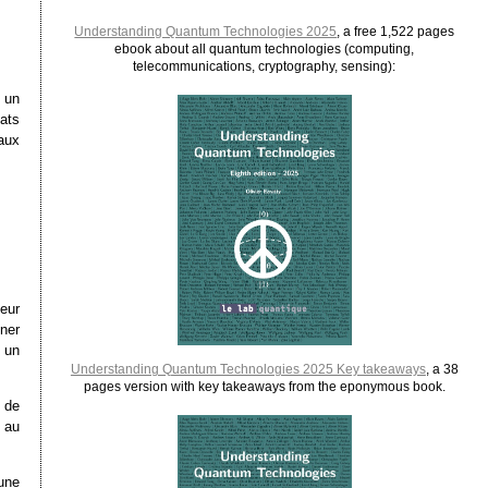
Understanding Quantum Technologies 2025
, a free 1,522 pages
ebook about all quantum technologies (computing,
telecommunications, cryptography, sensing):
e un
ats
aux
eur
nner
 un
Understanding Quantum Technologies 2025 Key takeaways
, a 38
pages version with key takeaways from the eponymous book.
 de
 au
une