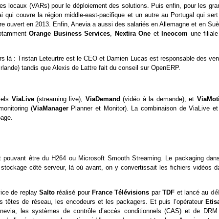
res locaux (VARs) pour le déploiement des solutions. Puis enfin, pour les gr
 qui couvre la région middle-east-pacifique et un autre au Portugal qui sert
re ouvert en 2013. Enfin, Anevia a aussi des salariés en Allemagne et en Suè
notamment
Orange Business Services
,
Nextira One
et
Ineocom
une filial
urs là : Tristan Leteurtre est le CEO et Damien Lucas est responsable des ven
lande) tandis que Alexis de Lattre fait du conseil sur OpenERP.
ciels
ViaLive
(streaming live),
ViaDemand
(vidéo à la demande), et
ViaMot
monitoring (
ViaManager
Planner et Monitor). La combinaison de ViaLive et
page.
vot pouvant être du H264 ou Microsoft Smooth Streaming. Le packaging dans
 stockage côté serveur, là où avant, on y convertissait les fichiers vidéos d
vice de replay
Salto
réalisé pour
France Télévisions
par
TDF
et lancé au
dé
es têtes de réseau, les encodeurs et les packagers. Et puis l’opérateur
Etis
 d’Anevia, les systèmes de contrôle d’accès conditionnels (CAS) et de DRM