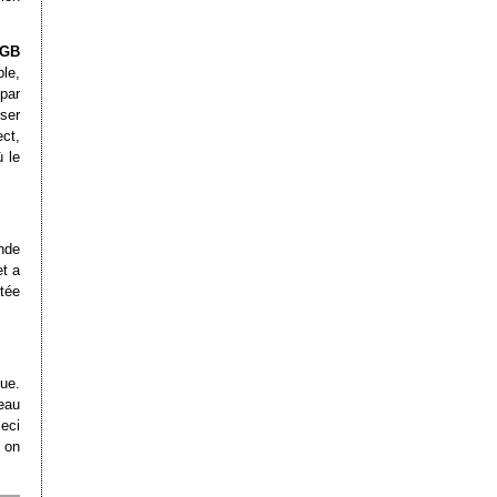
GB
le,
par
ser
ect,
 le
nde
et a
tée
ue.
seau
eci
i on