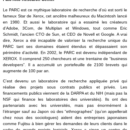
Le PARC est ce mythique laboratoire de recherche d’où est sorti le
fameux Star de Xerox, cet ancêtre malheureux du Macintosh lancé
en 1980. Et aussi le laboratoire qui a essaimé les créateurs
d’Adobe, 3Com, de Multiplan et Windows, tout comme Eric
Schmidt, l’ancien CTO de Sun, et CEO de Novell et Google. A vrai
dire, Xerox a été incapable de valoriser la recherche unique du
PARC tant ses domaines étaient étendus et dépassaient son
périmètre d’activité. En 2002, le PARC est devenu indépendant de
XEROX. Il comprend 250 chercheurs et une trentaine de “business
developers”. Il a accumulé un portefeuille de 2100 brevets qui
augmente de 100 par an.
C’est devenu un laboratoire de recherche appliquée privé qui
réalise des projets sous contrats publics et privés. Les
financements publics viennent de la DARPA et du NIH (mais pas la
NSF qui finance les laboratoires des universités). Ils ont des
partenariats avec les universités, mais pas énormément à
l’étranger sauf au Japon où des “ethnographes” (qu’on appellerait
chez nous des sociologues) aident des entreprises japonaises
comme Fujitsu à bien gérer les demandes de leurs clients dans le
cadre de grands projets logiciels. Xerox a sinon un centre de