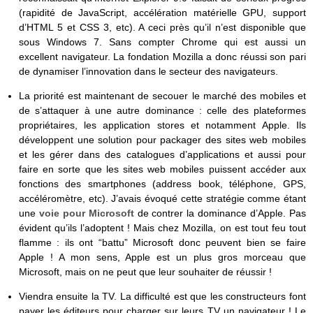
(rapidité de JavaScript, accélération matérielle GPU, support
d’HTML 5 et CSS 3, etc). A ceci près qu’il n’est disponible que
sous Windows 7. Sans compter Chrome qui est aussi un
excellent navigateur. La fondation Mozilla a donc réussi son pari
de dynamiser l’innovation dans le secteur des navigateurs.
La priorité est maintenant de secouer le marché des mobiles et
de s’attaquer à une autre dominance : celle des plateformes
propriétaires, les application stores et notamment Apple. Ils
développent une solution pour packager des sites web mobiles
et les gérer dans des catalogues d’applications et aussi pour
faire en sorte que les sites web mobiles puissent accéder aux
fonctions des smartphones (address book, téléphone, GPS,
accéléromètre, etc). J’avais évoqué cette stratégie comme étant
une
voie pour Microsoft
de contrer la dominance d’Apple. Pas
évident qu’ils l’adoptent ! Mais chez Mozilla, on est tout feu tout
flamme : ils ont “battu” Microsoft donc peuvent bien se faire
Apple ! A mon sens, Apple est un plus gros morceau que
Microsoft, mais on ne peut que leur souhaiter de réussir !
Viendra ensuite la TV. La difficulté est que les constructeurs font
payer les éditeurs pour charger sur leurs TV un navigateur ! Le