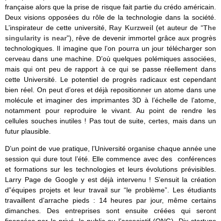
française alors que la prise de risque fait partie du crédo américain.
Deux visions opposées du rôle de la technologie dans la société.
L’inspirateur de cette université,
Ray Kurzweil
(et auteur de “
The
singularity is near
”), rêve de devenir immortel grâce aux progrès
technologiques. Il imagine que l’on pourra un jour télécharger son
cerveau dans une machine. D’où quelques polémiques associées,
mais qui ont peu de rapport à ce qui se passe réellement dans
cette Université. Le potentiel de progrès radicaux est cependant
bien réel. On peut d’ores et déjà repositionner un atome dans une
molécule et imaginer des imprimantes 3D à l’échelle de l’atome,
notamment pour reproduire le vivant. Au point de rendre les
cellules souches inutiles ! Pas tout de suite, certes, mais dans un
futur plausible.
D’un point de vue pratique, l’Université organise chaque année une
session qui dure tout l’été. Elle commence avec des conférences
et formations sur les technologies et leurs évolutions prévisibles.
Larry Page de Google y est déjà intervenu ! S’ensuit la création
d”équipes projets et leur travail sur “le problème”. Les étudiants
travaillent d’arrache pieds : 14 heures par jour, même certains
dimanches. Des entreprises sont ensuite créées qui seront
financées par le privé, le public ou l’associatif (ONG). Dix startups