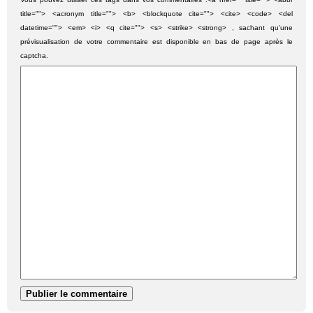
title=""> <acronym title=""> <b> <blockquote cite=""> <cite> <code> <del
datetime=""> <em> <i> <q cite=""> <s> <strike> <strong> , sachant qu'une
prévisualisation de votre commentaire est disponible en bas de page après le
captcha.