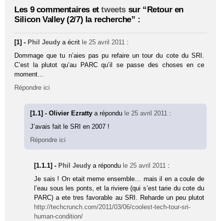
Les 9 commentaires et
tweets
sur “Retour en
Silicon Valley (2/7) la recherche” :
[1] -
Phil Jeudy
a écrit
le 25 avril 2011
:
Dommage que tu n’aies pas pu refaire un tour du cote du SRI.
C’est la plutot qu’au PARC qu’il se passe des choses en ce
moment…
Répondre ici
[1.1] - Olivier Ezratty
a répondu
le 25 avril 2011
:
J’avais fait le SRI en 2007 !
Répondre ici
[1.1.1] -
Phil Jeudy
a répondu
le 25 avril 2011
:
Je sais ! On etait meme ensemble… mais il en a coule de
l’eau sous les ponts, et la riviere (qui s’est tarie du cote du
PARC) a ete tres favorable au SRI. Reharde un peu plutot
http://techcrunch.com/2011/03/06/coolest-tech-tour-sri-
human-condition/