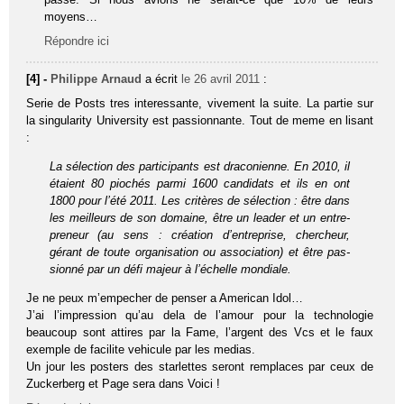
moyens…
Répondre ici
[4] -
Philippe Arnaud
a écrit
le 26 avril 2011
:
Serie de Posts tres interessante, vivement la suite. La partie sur
la singularity University est passionnante. Tout de meme en lisant
:
La sélec­tion des par­ti­ci­pants est dra­co­nienne. En 2010, il
étaient 80 pio­chés parmi 1600 can­di­dats et ils en ont
1800 pour l’été 2011. Les cri­tères de sélec­tion : être dans
les meilleurs de son domaine, être un lea­der et un entre­
pre­neur (au sens : créa­tion d’entreprise, cher­cheur,
gérant de toute orga­ni­sa­tion ou asso­cia­tion) et être pas­
sionné par un défi majeur à l’échelle mon­diale.
Je ne peux m’empecher de penser a American Idol…
J’ai l’impression qu’au dela de l’amour pour la technologie
beaucoup sont attires par la Fame, l’argent des Vcs et le faux
exemple de facilite vehicule par les medias.
Un jour les posters des starlettes seront remplaces par ceux de
Zuckerberg et Page sera dans Voici !