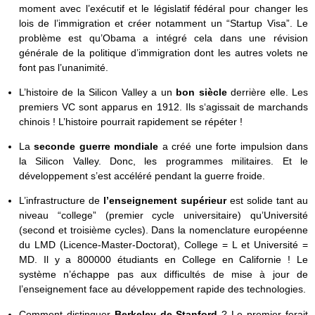
moment avec l’exécutif et le législatif fédéral pour changer les
lois de l’immigration et créer notamment un “Startup Visa”. Le
problème est qu’Obama a intégré cela dans une révision
générale de la politique d’immigration dont les autres volets ne
font pas l’unanimité.
L’histoire de la Silicon Valley a un
bon siècle
derrière elle. Les
premiers VC sont apparus en 1912. Ils s‘agissait de marchands
chinois ! L’histoire pourrait rapidement se répéter !
La
seconde guerre mondiale
a créé une forte impulsion dans
la Silicon Valley. Donc, les programmes militaires. Et le
développement s’est accéléré pendant la guerre froide.
L’infrastructure de
l’enseignement supérieur
est solide tant au
niveau “college” (premier cycle universitaire) qu’Université
(second et troisième cycles). Dans la nomenclature européenne
du LMD (Licence-Master-Doctorat), College = L et Université =
MD. Il y a 800000 étudiants en College en Californie ! Le
système n’échappe pas aux difficultés de mise à jour de
l’enseignement face au développement rapide des technologies.
Comment distinguer
Berkeley de Stanford
? Le premier ferait