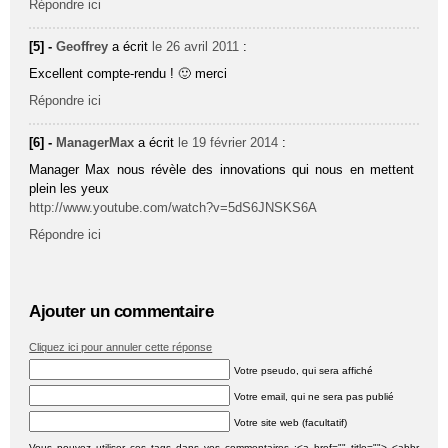
Répondre ici
[5] -
Geoffrey
a écrit
le 26 avril 2011
:
Excellent compte-rendu ! 🙂 merci
Répondre ici
[6] -
ManagerMax
a écrit
le 19 février 2014
:
Manager Max nous révèle des innovations qui nous en mettent
plein les yeux
http://www.youtube.com/watch?v=5dS6JNSKS6A
Répondre ici
Ajouter un commentaire
Cliquez ici pour annuler cette réponse
Votre pseudo, qui sera affiché
Votre email, qui ne sera pas publié
Votre site web (facultatif)
Vous pouvez utiliser ces tags dans vos commentaires :<a href="" title=""> <abbr