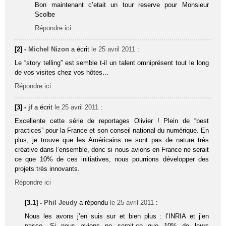
Bon maintenant c’etait un tour reserve pour Monsieur
Scolbe
Répondre ici
[2] -
Michel Nizon
a écrit
le 25 avril 2011
:
Le “story telling” est semble t-il un talent omniprésent tout le long
de vos visites chez vos hôtes…
Répondre ici
[3] -
jf
a écrit
le 25 avril 2011
:
Excellente cette série de reportages Olivier ! Plein de “best
practices” pour la France et son conseil national du numérique. En
plus, je trouve que les Américains ne sont pas de nature très
créative dans l’ensemble, donc si nous avions en France ne serait
ce que 10% de ces initiatives, nous pourrions développer des
projets très innovants.
Répondre ici
[3.1] -
Phil Jeudy
a répondu
le 25 avril 2011
:
Nous les avons j’en suis sur et bien plus : l’INRIA et j’en
passe. Si nous avions ne serait-ce que 10% de leurs