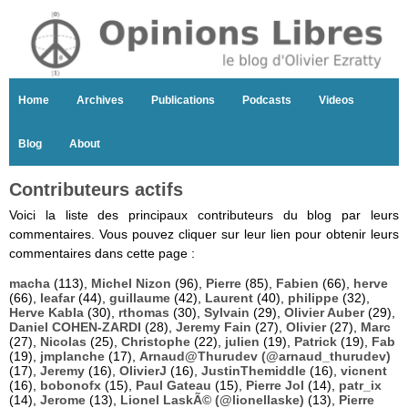
Home
Archives
Publications
Podcasts
Videos
Blog
About
Contributeurs actifs
Voici la liste des principaux contributeurs du blog par leurs
commentaires. Vous pouvez cliquer sur leur lien pour obtenir leurs
commentaires dans cette page :
macha
(113),
Michel Nizon
(96),
Pierre
(85),
Fabien
(66),
herve
(66),
leafar
(44),
guillaume
(42),
Laurent
(40),
philippe
(32),
Herve Kabla
(30),
rthomas
(30),
Sylvain
(29),
Olivier Auber
(29),
Daniel COHEN-ZARDI
(28),
Jeremy Fain
(27),
Olivier
(27),
Marc
(27),
Nicolas
(25),
Christophe
(22),
julien
(19),
Patrick
(19),
Fab
(19),
jmplanche
(17),
Arnaud@Thurudev (@arnaud_thurudev)
(17),
Jeremy
(16),
OlivierJ
(16),
JustinThemiddle
(16),
vicnent
(16),
bobonofx
(15),
Paul Gateau
(15),
Pierre Jol
(14),
patr_ix
(14),
Jerome
(13),
Lionel LaskÃ© (@lionellaske)
(13),
Pierre