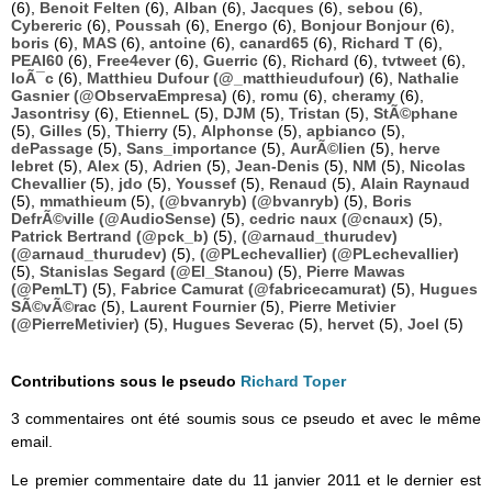
(6),
Benoit Felten
(6),
Alban
(6),
Jacques
(6),
sebou
(6),
Cybereric
(6),
Poussah
(6),
Energo
(6),
Bonjour Bonjour
(6),
boris
(6),
MAS
(6),
antoine
(6),
canard65
(6),
Richard T
(6),
PEAI60
(6),
Free4ever
(6),
Guerric
(6),
Richard
(6),
tvtweet
(6),
loÃ¯c
(6),
Matthieu Dufour (@_matthieudufour)
(6),
Nathalie
Gasnier (@ObservaEmpresa)
(6),
romu
(6),
cheramy
(6),
Jasontrisy
(6),
EtienneL
(5),
DJM
(5),
Tristan
(5),
StÃ©phane
(5),
Gilles
(5),
Thierry
(5),
Alphonse
(5),
apbianco
(5),
dePassage
(5),
Sans_importance
(5),
AurÃ©lien
(5),
herve
lebret
(5),
Alex
(5),
Adrien
(5),
Jean-Denis
(5),
NM
(5),
Nicolas
Chevallier
(5),
jdo
(5),
Youssef
(5),
Renaud
(5),
Alain Raynaud
(5),
mmathieum
(5),
(@bvanryb) (@bvanryb)
(5),
Boris
DefrÃ©ville (@AudioSense)
(5),
cedric naux (@cnaux)
(5),
Patrick Bertrand (@pck_b)
(5),
(@arnaud_thurudev)
(@arnaud_thurudev)
(5),
(@PLechevallier) (@PLechevallier)
(5),
Stanislas Segard (@El_Stanou)
(5),
Pierre Mawas
(@PemLT)
(5),
Fabrice Camurat (@fabricecamurat)
(5),
Hugues
SÃ©vÃ©rac
(5),
Laurent Fournier
(5),
Pierre Metivier
(@PierreMetivier)
(5),
Hugues Severac
(5),
hervet
(5),
Joel
(5)
Contributions sous le pseudo
Richard Toper
3 commentaires ont été soumis sous ce pseudo et avec le même
email.
Le premier commentaire date du 11 janvier 2011 et le dernier est