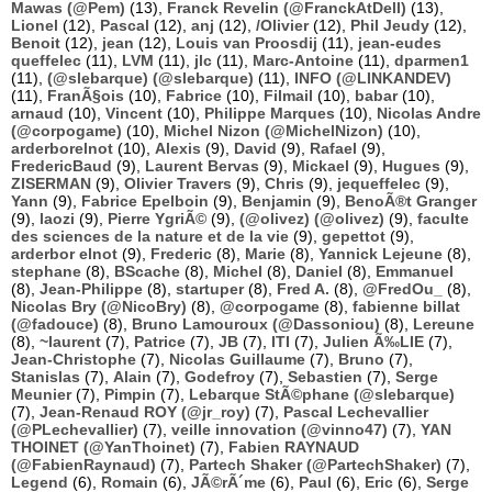
Mawas (@Pem)
(13),
Franck Revelin (@FranckAtDell)
(13),
Lionel
(12),
Pascal
(12),
anj
(12),
/Olivier
(12),
Phil Jeudy
(12),
Benoit
(12),
jean
(12),
Louis van Proosdij
(11),
jean-eudes
queffelec
(11),
LVM
(11),
jlc
(11),
Marc-Antoine
(11),
dparmen1
(11),
(@slebarque) (@slebarque)
(11),
INFO (@LINKANDEV)
(11),
FranÃ§ois
(10),
Fabrice
(10),
Filmail
(10),
babar
(10),
arnaud
(10),
Vincent
(10),
Philippe Marques
(10),
Nicolas Andre
(@corpogame)
(10),
Michel Nizon (@MichelNizon)
(10),
arderborelnot
(10),
Alexis
(9),
David
(9),
Rafael
(9),
FredericBaud
(9),
Laurent Bervas
(9),
Mickael
(9),
Hugues
(9),
ZISERMAN
(9),
Olivier Travers
(9),
Chris
(9),
jequeffelec
(9),
Yann
(9),
Fabrice Epelboin
(9),
Benjamin
(9),
BenoÃ®t Granger
(9),
laozi
(9),
Pierre YgriÃ©
(9),
(@olivez) (@olivez)
(9),
faculte
des sciences de la nature et de la vie
(9),
gepettot
(9),
arderbor elnot
(9),
Frederic
(8),
Marie
(8),
Yannick Lejeune
(8),
stephane
(8),
BScache
(8),
Michel
(8),
Daniel
(8),
Emmanuel
(8),
Jean-Philippe
(8),
startuper
(8),
Fred A.
(8),
@FredOu_
(8),
Nicolas Bry (@NicoBry)
(8),
@corpogame
(8),
fabienne billat
(@fadouce)
(8),
Bruno Lamouroux (@Dassoniou)
(8),
Lereune
(8),
~laurent
(7),
Patrice
(7),
JB
(7),
ITI
(7),
Julien Ã‰LIE
(7),
Jean-Christophe
(7),
Nicolas Guillaume
(7),
Bruno
(7),
Stanislas
(7),
Alain
(7),
Godefroy
(7),
Sebastien
(7),
Serge
Meunier
(7),
Pimpin
(7),
Lebarque StÃ©phane (@slebarque)
(7),
Jean-Renaud ROY (@jr_roy)
(7),
Pascal Lechevallier
(@PLechevallier)
(7),
veille innovation (@vinno47)
(7),
YAN
THOINET (@YanThoinet)
(7),
Fabien RAYNAUD
(@FabienRaynaud)
(7),
Partech Shaker (@PartechShaker)
(7),
Legend
(6),
Romain
(6),
JÃ©rÃ´me
(6),
Paul
(6),
Eric
(6),
Serge