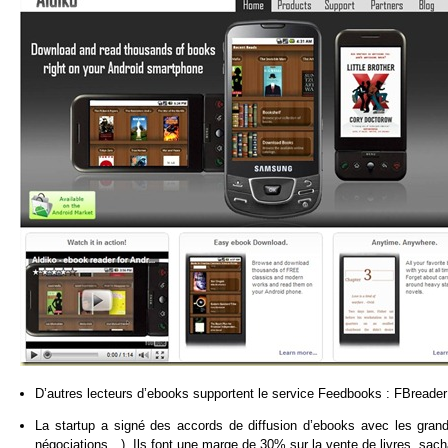
D’autres lecteurs d’ebooks supportent le service Feedbooks : FBreader 
La startup a signé des accords de diffusion d’ebooks avec les grands
négociations…). Ils font une marge de 30% sur la vente de livres, sach