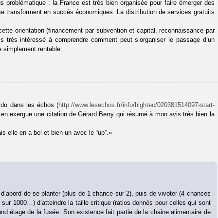
s problématique : la France est très bien organisée pour faire émerger des
s se transforment en succès économiques. La distribution de services gratuits
ette orientation (financement par subvention et capital, reconnaissance par
 suis très intéressé à comprendre comment peut s’organiser le passage d’un
le simplement rentable.
rdo dans les échos (
http://www.lesechos.fr/info/hightec/020381514097-start-
s en exergue une citation de Gérard Berry qui résumé à mon avis très bien la
is elle en a bel et bien un avec le “up”.»
t d’abord de se planter (plus de 1 chance sur 2), puis de vivoter (4 chances
 sur 1000…) d’atteindre la taille critique (ratios donnés pour celles qui sont
nd étage de la fusée. Son existence fait partie de la chaine alimentaire de