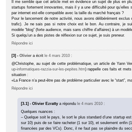
Il me semble que cet article met en évidence un sujet de plus en plu
startups fortement innovantes, mais il y a une difficulté pour qu’elle
par internet est-elle compatible avec la taille du marché français ?
Pour le lancement de notre activité, nous avons délibérément exclus c
trafic). Je ne sais pas si notre choix est le bon. Au contraire, je
modèle “blog” (forte audience, mais sans chiffre d’affaires) à un modè
Si quelqu’un a des pistes de réflexion sur ce sujet, je suis preneur.
Répondre ici
[3] -
Olivier
a écrit
le 4 mars 2010
:
@Christophe, au sujet de cette problématique, un article de Yann Ve
up-informatiques-razzia-sur-les-pepites.htm
) rappelle ces faits et met
situation :
«La France n’a peut-être pas de problème particulier avec le “start”, ma
Répondre ici
[3.1] - Olivier Ezratty
a répondu
le 4 mars 2010
:
Quelques nuances :
– Quelque soit le pays, le sort le plus standard d’une startup es
sur 10) puis de se faire racheter (1 sur 10), et seulement enfin (1
financées par des VCs). Donc, il ne faut pas se plaindre du seco