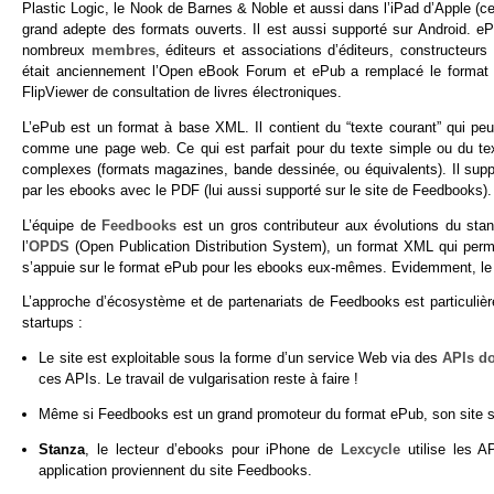
Plastic Logic, le Nook de Barnes & Noble et aussi dans l’iPad d’Apple (ce
grand adepte des formats ouverts. Il est aussi supporté sur Android. ePu
nombreux
membres
, éditeurs et associations d’éditeurs, constructe
était anciennement l’Open eBook Forum et ePub a remplacé le format
FlipViewer de consultation de livres électroniques.
L’ePub est un format à base XML. Il contient du “texte courant” qui peu
comme une page web. Ce qui est parfait pour du texte simple ou du tex
complexes (formats magazines, bande dessinée, ou équivalents). Il sup
par les ebooks avec le PDF (lui aussi supporté sur le site de Feedbooks).
L’équipe de
Feedbooks
est un gros contributeur aux évolutions du stand
l’
OPDS
(Open Publication Distribution System), un format XML qui perme
s’appuie sur le format ePub pour les ebooks eux-mêmes. Evidemment, le s
L’approche d’écosystème et de partenariats de Feedbooks est particulièr
startups :
Le site est exploitable sous la forme d’un service Web via des
APIs d
ces APIs. Le travail de vulgarisation reste à faire !
Même si Feedbooks est un grand promoteur du format ePub, son site 
Stanza
, le lecteur d’ebooks pour iPhone de
Lexcycle
utilise les 
application proviennent du site Feedbooks.