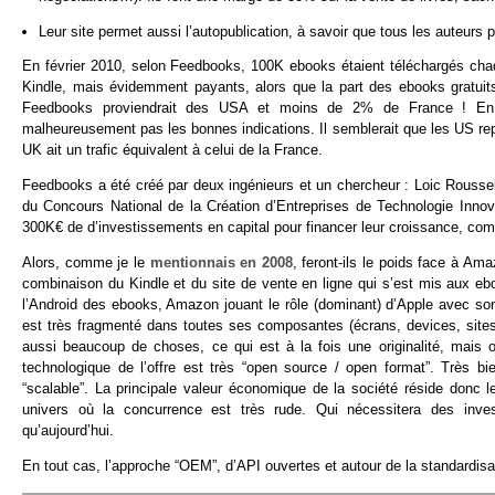
Leur site permet aussi l’autopublication, à savoir que tous les auteurs 
En février 2010, selon Feedbooks, 100K ebooks étaient téléchargés chaq
Kindle, mais évidemment payants, alors que la part des ebooks gratui
Feedbooks proviendrait des USA et moins de 2% de France ! En c
malheureusement pas les bonnes indications. Il semblerait que les US repr
UK ait un trafic équivalent à celui de la France.
Feedbooks a été créé par deux ingénieurs et un chercheur : Loic Roussel, 
du Concours National de la Création d’Entreprises de Technologie Inno
300K€ de d’investissements en capital pour financer leur croissance, comp
Alors, comme je le
mentionnais en 2008
, feront-ils le poids face à Am
combinaison du Kindle et du site de vente en ligne qui s’est mis aux ebo
l’Android des ebooks, Amazon jouant le rôle (dominant) d’Apple avec 
est très fragmenté dans toutes ses composantes (écrans, devices, sites,
aussi beaucoup de choses, ce qui est à la fois une originalité, mais o
technologique de l’offre est très “open source / open format”. Très bie
“scalable”. La principale valeur économique de la société réside donc 
univers où la concurrence est très rude. Qui nécessitera des inv
qu’aujourd’hui.
En tout cas, l’approche “OEM”, d’API ouvertes et autour de la standardisat