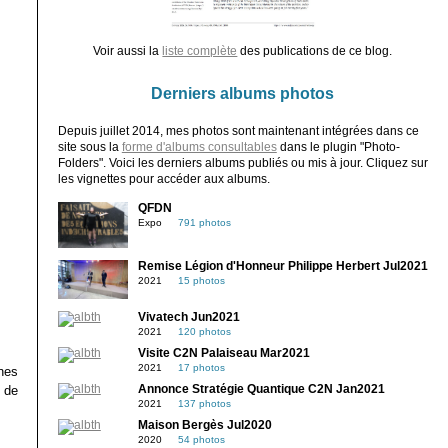
Voir aussi la
liste complète
des publications de ce blog.
Derniers albums photos
Depuis juillet 2014, mes photos sont maintenant intégrées dans ce
site sous la
forme d'albums consultables
dans le plugin "Photo-
Folders". Voici les derniers albums publiés ou mis à jour. Cliquez sur
les vignettes pour accéder aux albums.
QFDN
Expo
791 photos
Remise Légion d'Honneur Philippe Herbert Jul2021
2021
15 photos
Vivatech Jun2021
2021
120 photos
Visite C2N Palaiseau Mar2021
2021
17 photos
nes
 de
Annonce Stratégie Quantique C2N Jan2021
2021
137 photos
Maison Bergès Jul2020
2020
54 photos