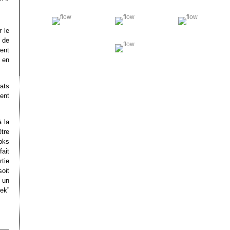
 le
 de
ent
e en
éats
ent
à la
tre
oks
ait
tie
oit
 un
ek”