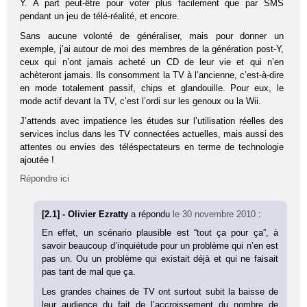
Y. A part peut-être pour voter plus facilement que par SMS
pendant un jeu de télé-réalité, et encore.
Sans aucune volonté de généraliser, mais pour donner un
exemple, j’ai autour de moi des membres de la génération post-Y,
ceux qui n’ont jamais acheté un CD de leur vie et qui n’en
achèteront jamais. Ils consomment la TV à l’ancienne, c’est-à-dire
en mode totalement passif, chips et glandouille. Pour eux, le
mode actif devant la TV, c’est l’ordi sur les genoux ou la Wii.
J’attends avec impatience les études sur l’utilisation réelles des
services inclus dans les TV connectées actuelles, mais aussi des
attentes ou envies des téléspectateurs en terme de technologie
ajoutée !
Répondre ici
[2.1] - Olivier Ezratty
a répondu
le 30 novembre 2010
:
En effet, un scénario plausible est “tout ça pour ça”, à
savoir beaucoup d’inquiétude pour un problème qui n’en est
pas un. Ou un problème qui existait déjà et qui ne faisait
pas tant de mal que ça.
Les grandes chaines de TV ont surtout subit la baisse de
leur audience du fait de l’accroissement du nombre de