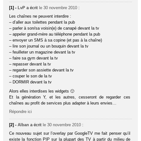
[1] -
LvP
a écrit
le 30 novembre 2010
:
Les chaînes ne peuvent interdire :
– d’aller aux toilettes pendant la pub
– parler à son/sa voisin(e) de canapé devant la tv
– appeler grand-mère au téléphone pendant la pub
– envoyer un SMS à sa copine (et pas à la chaîne)
– lire son journal ou un bouquin devant la tv
– feuilleter un magazine devant la tv
– faire sa gym devant la tv
– repasser devant la tv
– regarder son assiette devant la tv
– couper le son de la tv
– DORMIR devant la tv
Alors elles interdises les widgets 🙂
Et la génération Y, et les autres, cesseront de regarder ces
chaînes au profit de services plus adapter à leurs envies…
Répondre ici
[2] -
Alban
a écrit
le 30 novembre 2010
:
Ce nouveau sujet sur l’overlay par GoogleTV me fait penser qu’il
existe la fonction PIP sur la plupart des TV à partir du milieu de