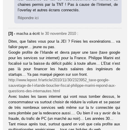
chaines permis par la TNT ! Pas à cause de l’Internet, de
l’overlay et autres écrans connectés.
Répondre ici
[3] -
macha
a écrit
le 30 novembre 2010
:
Dites, que faites vous pour la JEI ? Finies les exonérations… va
falloir payer… jeune ou pas.
Google profite de l’Irlande et devra payer une taxe (taxe google
pour les services sur internet) pour la France. Philippe Marini est
focalisé sur la baisse du déficit public à toute allure… L’Etat n’est
pas là pour financer les hauts salaires des ingénieurs de
startups… Ya pas marqué pigeon sur son front.
http://www.lepost.fr/article/2010/11/30/2323952_taxe-google-
sauvetage-de-l-irlande-bouclier-fiscal-philippe-marini-repond-aux-
questions-des-internautes.html
Avec toutes les taxes internet qui vont nous tomber dessus, le
consommateur va surtout choisir de réduire la voilure et se passer
de très nombreux services web même sur la tv connectée qui
sera plombée par la redevance aussi…. Ou bien il va y avoir de la
fraude, du trafic de PC (un marché au noir)… Les années 30…
Tant mieux après tout, surtout quand on voit que cela profite aux
multinationales américaines… tous ces bidules du web.