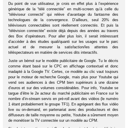
Du point de vue utilisateur, je crois en effet plus à l’expérience
générique de la “télé connectée” en multi-screen qu’à celle du
“téléviseur connecté” qui relève d’avantage du fantasme des
technologues de la convergence. D’ailleurs, seul 20% des
téléviseurs connectables sont réellement connectés. Et puis la
“télévision connectée” existe déjà depuis des années au travers
des Box d’opérateurs. Pour aller plus loin, il serait intéressant
d’accéder à des études quali/quanti sur les usages sur le parc
actuel et de mesurer la satisfaction/les attentes des
téléspectateurs en matière de services dits interactifs.
Juste un bémol sur le modèle publicitaire de Google. Tu le décris
comme étant basé sur le CPC en affichage contextuel et donc
inadapté à la Google TV. Certes, ce modèle au clic vaut toujours
pour le moteur de recherche Google, mais plus pour Youtube qui
vend ses audiences à des CPM bien supérieurs à une dizaine
d’euros et sur des volumes considérables. Pour info, Youtube se
targue d’être le 2e acteur du marché publicitaire en France sur le
nombre d’in-stream servis en pré-roll avant des vidéos (le numéro
1 étant probablement le groupe TF1). En agrégeant des flux vidéo
live ou on-demand, en partenariat avec des producteurs et des
diffuseurs de taille moyenne ou petite, Youtube a sûrement moyen
de monétiser la TV connectée sur un modèle au CPM.