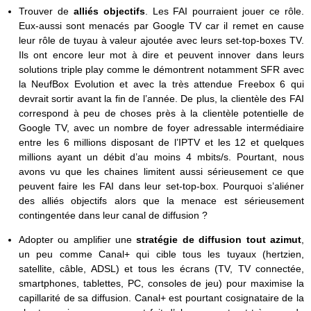
Trouver de
alliés objectifs
. Les FAI pourraient jouer ce rôle.
Eux-aussi sont menacés par Google TV car il remet en cause
leur rôle de tuyau à valeur ajoutée avec leurs set-top-boxes TV.
Ils ont encore leur mot à dire et peuvent innover dans leurs
solutions triple play comme le démontrent notamment SFR avec
la NeufBox Evolution et avec la très attendue Freebox 6 qui
devrait sortir avant la fin de l’année. De plus, la clientèle des FAI
correspond à peu de choses près à la clientèle potentielle de
Google TV, avec un nombre de foyer adressable intermédiaire
entre les 6 millions disposant de l’IPTV et les 12 et quelques
millions ayant un débit d’au moins 4 mbits/s. Pourtant, nous
avons vu que les chaines limitent aussi sérieusement ce que
peuvent faire les FAI dans leur set-top-box. Pourquoi s’aliéner
des alliés objectifs alors que la menace est sérieusement
contingentée dans leur canal de diffusion ?
Adopter ou amplifier une
stratégie de diffusion tout azimut
,
un peu comme Canal+ qui cible tous les tuyaux (hertzien,
satellite, câble, ADSL) et tous les écrans (TV, TV connectée,
smartphones, tablettes, PC, consoles de jeu) pour maximise la
capillarité de sa diffusion. Canal+ est pourtant cosignataire de la