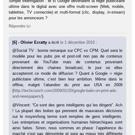
Simple interrogation : et si Google devenaient la régie publicitaire
ultime dans le digital avec une offre multi-screen (Web, mobile,
tablettes, TV connectée) et multi-format (clic, display, in-stream)
pour les annonceurs ?
Répondre ici
[6] - Olivier Ezratty
a écrit
le 1 décembre 2010
:
@Social TV : bonne remarque sur CPC vs CPM. Quel sera le
modèle pour les pubs pre et post-roll non pas de contenus
provenant de YouTube mais de contenus provenant
directement des chaines broadcast, le jour où elles
accepteront ce mode de diffusion ? Quant à Google = régie
publicitaire ultime, c’est bien leur ambition. Même dans le
offline, malgré l’abandon du print aux USA en 2009
(
http://techcrunch.com/2009/01/20/google-bails-on-print-ads-
and-newspapers/
).
@Vincent: “Ce sont des gens intelligents qui les dirigent”. Ach
! La plupart des boites qui prennent de mauvaises décisions
sur le moyen/long terme sont remplies de gens intelligents.
Les entreprises et organisations humaines hiérarchiques sont
ainsi faites. Sinon, nous sommes en phase: l’appétence du
marché n’est pas démontrée et sera au mieux très différente