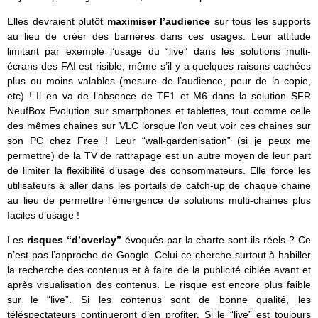
Elles devraient plutôt
maximiser l’audience
sur tous les supports
au lieu de créer des barrières dans ces usages. Leur attitude
limitant par exemple l’usage du “live” dans les solutions multi-
écrans des FAI est risible, même s’il y a quelques raisons cachées
plus ou moins valables (mesure de l’audience, peur de la copie,
etc) ! Il en va de l’absence de TF1 et M6 dans la solution SFR
NeufBox Evolution sur smartphones et tablettes, tout comme celle
des mêmes chaines sur VLC lorsque l’on veut voir ces chaines sur
son PC chez Free ! Leur “wall-gardenisation” (si je peux me
permettre) de la TV de rattrapage est un autre moyen de leur part
de limiter la flexibilité d’usage des consommateurs. Elle force les
utilisateurs à aller dans les portails de catch-up de chaque chaine
au lieu de permettre l’émergence de solutions multi-chaines plus
faciles d’usage !
Les
risques “d’overlay”
évoqués par la charte sont-ils réels ? Ce
n’est pas l’approche de Google. Celui-ce cherche surtout à habiller
la recherche des contenus et à faire de la publicité ciblée avant et
après visualisation des contenus. Le risque est encore plus faible
sur le “live”. Si les contenus sont de bonne qualité, les
téléspectateurs continueront d’en profiter. Si le “live” est toujours