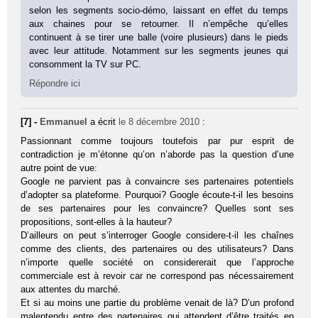
selon les segments socio-démo, laissant en effet du temps
aux chaines pour se retourner. Il n’empêche qu’elles
continuent à se tirer une balle (voire plusieurs) dans le pieds
avec leur attitude. Notamment sur les segments jeunes qui
consomment la TV sur PC.
Répondre ici
[7] -
Emmanuel
a écrit
le 8 décembre 2010
:
Passionnant comme toujours toutefois par pur esprit de
contradiction je m’étonne qu’on n’aborde pas la question d’une
autre point de vue:
Google ne parvient pas à convaincre ses partenaires potentiels
d’adopter sa plateforme. Pourquoi? Google écoute-t-il les besoins
de ses partenaires pour les convaincre? Quelles sont ses
propositions, sont-elles à la hauteur?
D’ailleurs on peut s’interroger Google considere-t-il les chaînes
comme des clients, des partenaires ou des utilisateurs? Dans
n’importe quelle société on considererait que l’approche
commerciale est à revoir car ne correspond pas nécessairement
aux attentes du marché.
Et si au moins une partie du problème venait de là? D’un profond
malentendu entre des partenaires qui attendent d’être traités en