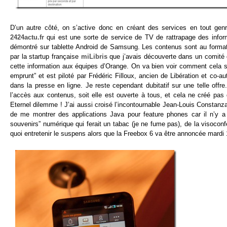
D’un autre côté, on s’active donc en créant des services en tout genr
2424actu.fr
qui est une sorte de service de TV de rattrapage des infor
démontré sur tablette Android de Samsung. Les contenus sont au format
par la startup française
miLibris
que j’avais découverte dans un comité
cette information aux équipes d’Orange. On va bien voir comment cela s
emprunt” et est piloté par Frédéric Filloux, ancien de Libération et co-
dans la presse en ligne. Je reste cependant dubitatif sur une telle offre
l’accès aux contenus, soit elle est ouverte à tous, et cela ne créé pas d
Eternel dilemme ! J’ai aussi croisé l’incontournable Jean-Louis Constanza
de me montrer des applications Java pour feature phones car il n’y a
souvenirs” numérique qui ferait un tabac (je ne fume pas), de la visoconf
quoi entretenir le suspens alors que la Freebox 6 va être annoncée mardi