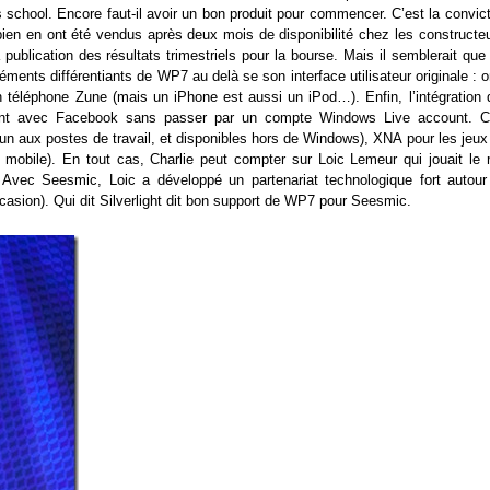
 school. Encore faut-il avoir un bon produit pour commencer. C’est la convic
ien en ont été vendus après deux mois de disponibilité chez les constructeu
publication des résultats trimestriels pour la bourse. Mais il semblerait que
ments différentiants de WP7 au delà se son interface utilisateur originale : 
n téléphone Zune (mais un iPhone est aussi un iPod…). Enfin, l’intégration 
ment avec Facebook sans passer par un compte Windows Live account. C
mun aux postes de travail, et disponibles hors de Windows), XNA pour les jeux
ile). En tout cas, Charlie peut compter sur Loic Lemeur qui jouait le r
vec Seesmic, Loic a développé un partenariat technologique fort autour
casion). Qui dit Silverlight dit bon support de WP7 pour Seesmic.