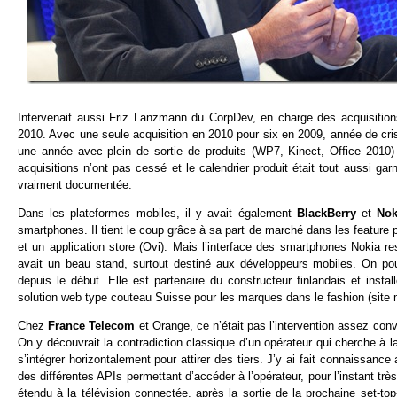
Intervenait aussi Friz Lanzmann du CorpDev, en charge des acquisitio
2010. Avec une seule acquisition en 2010 pour six en 2009, année de cris
une année avec plein de sortie de produits (WP7, Kinect, Office 2010)
acquisitions n’ont pas cessé et le calendrier produit était tout aussi ga
vraiment documentée.
Dans les plateformes mobiles, il y avait également
BlackBerry
et
Nok
smartphones. Il tient le coup grâce à sa part de marché dans les feature
et un application store (Ovi). Mais l’interface des smartphones Nokia
avait un beau stand, surtout destiné aux développeurs mobiles. On po
depuis le début. Elle est partenaire du constructeur finlandais et inst
solution web type couteau Suisse pour les marques dans le fashion (site m
Chez
France Telecom
et Orange, ce n’était pas l’intervention assez con
On y découvrait la contradiction classique d’un opérateur qui cherche à la
s’intégrer horizontalement pour attirer des tiers. J’y ai fait connaissanc
des différentes APIs permettant d’accéder à l’opérateur, pour l’instant trè
étendu à la télévision connectée, après la sortie de la prochaine set-t