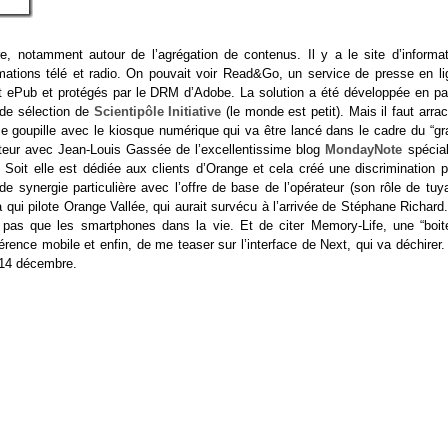
e, notamment autour de l’agrégation de contenus. Il y a le site d’informat
mations télé et radio. On pouvait voir Read&Go, un service de presse en li
 ePub et protégés par le DRM d’Adobe. La solution a été développée en par
 de sélection de
Scientipôle Initiative
(le monde est petit). Mais il faut arra
e goupille avec le kiosque numérique qui va être lancé dans le cadre du “gr
auteur avec Jean-Louis Gassée de l’excellentissime blog
MondayNote
spécial
. Soit elle est dédiée aux clients d’Orange et cela créé une discrimination 
e synergie particulière avec l’offre de base de l’opérateur (son rôle de tuy
 qui pilote Orange Vallée, qui aurait survécu à l’arrivée de Stéphane Richard
 pas que les smartphones dans la vie. Et de citer Memory-Life, une “boit
érence mobile et enfin, de me teaser sur l’interface de Next, qui va déchirer
 14 décembre.