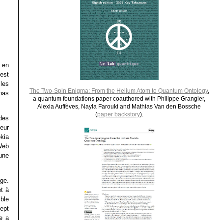
 en
est
les
The Two-Spin Enigma: From the Helium Atom to Quantum Ontology
,
 pas
a quantum foundations paper coauthored with Philippe Grangier,
Alexia Auffèves, Nayla Farouki and Mathias Van den Bossche
(
paper backstory
).
des
eur
kia
Web
une
ge.
et à
mble
cept
e a