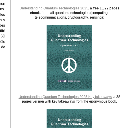
tion
Understanding Quantum Technologies 2025
, a free 1,522 pages
rs.
ebook about all quantum technologies (computing,
 les
telecommunications, cryptography, sensing):
on y
des
ôté
 3D
ôle
 de
Understanding Quantum Technologies 2025 Key takeaways
, a 38
pages version with key takeaways from the eponymous book.