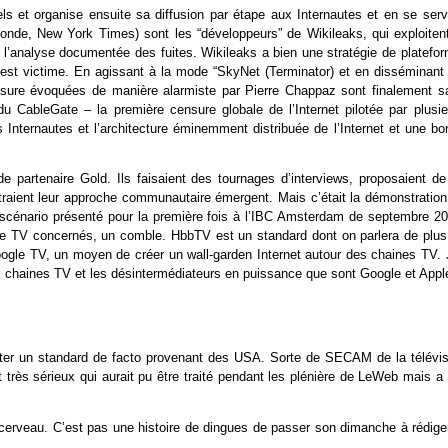
ls et organise ensuite sa diffusion par étape aux Internautes et en se serv
onde, New York Times) sont les “développeurs” de Wikileaks, qui exploitent
”, l’analyse documentée des fuites. Wikileaks a bien une stratégie de platefo
 est victime. En agissant à la mode “SkyNet (Terminator) et en disséminant 
ensure évoquées de manière alarmiste par Pierre Chappaz sont finalement s
du CableGate – la première censure globale de l’Internet pilotée par plusie
nternautes et l’architecture éminemment distribuée de l’Internet et une bo
e partenaire Gold. Ils faisaient des tournages d’interviews, proposaient de
traient leur approche communautaire émergent. Mais c’était la démonstration
e scénario présenté pour la première fois à l’IBC Amsterdam de septembre 20
ns de TV concernés, un comble. HbbTV est un standard dont on parlera de plus
oogle TV, un moyen de créer un wall-garden Internet autour des chaines TV. J
s chaines TV et les désintermédiateurs en puissance que sont Google et Appl
ter un standard de facto provenant des USA. Sorte de SECAM de la télévis
très sérieux qui aurait pu être traité pendant les plénière de LeWeb mais a 
cerveau. C’est pas une histoire de dingues de passer son dimanche à rédiger