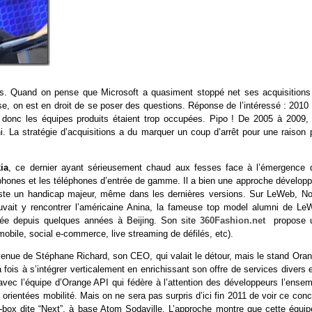
ns. Quand on pense que Microsoft a quasiment stoppé net ses acquisitions
e, on est en droit de se poser des questions. Réponse de l’intéressé : 2010 
 donc les équipes produits étaient trop occupées. Pipo ! De 2005 à 2009, 
rni. La stratégie d’acquisitions a du marquer un coup d’arrêt pour une raison
ia
, ce dernier ayant sérieusement chaud aux fesses face à l’émergence 
 phones et les téléphones d’entrée de gamme. Il a bien une approche développ
 reste un handicap majeur, même dans les dernières versions. Sur LeWeb, No
uvait y rencontrer l’américaine Anina, la fameuse top model alumni de Le
allée depuis quelques années à Beijing. Son site
360Fashion.net
propose 
obile, social e-commerce, live streaming de défilés, etc).
venue de Stéphane Richard, son CEO, qui valait le détour, mais le stand Oran
 fois à s’intégrer verticalement en enrichissant son offre de services divers 
e avec l’équipe d’Orange API qui fédère à l’attention des développeurs l’ense
s orientées mobilité. Mais on ne sera pas surpris d’ici fin 2011 de voir ce con
op-box dite “Next”, à base Atom Sodaville. L’approche montre que cette équip