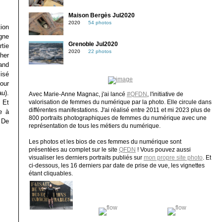
Maison Bergès Jul2020
2020
54 photos
ion
gne
Grenoble Jul2020
tie
2020
22 photos
cher
and
isé
pour
au).
Avec Marie-Anne Magnac, j'ai lancé
#QFDN
, l'initiative de
. Et
valorisation de femmes du numérique par la photo. Elle circule dans
différentes manifestations. J'ai réalisé entre 2011 et mi 2023 plus de
e à
800 portraits photographiques de femmes du numérique avec une
. De
représentation de tous les métiers du numérique.
Les photos et les bios de ces femmes du numérique sont
présentées au complet sur le site
QFDN
! Vous pouvez aussi
visualiser les derniers portraits publiés sur
mon propre site photo
. Et
ci-dessous, les 16 derniers par date de prise de vue, les vignettes
étant cliquables.