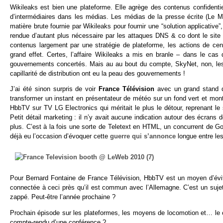
Wikileaks est bien une plateforme. Elle agrège des contenus confidentie
d’intermédiaires dans les médias. Les médias de la presse écrite (Le M
matière brute fournie par Wikileaks pour fournir une “solution applicative
rendue d’autant plus nécessaire par les attaques DNS & co dont le site
contenus largement par une stratégie de plateforme, les actions de c
grand effet. Certes, l’affaire Wikileaks a mis en branle – dans le cas 
gouvernements concertés. Mais au au bout du compte, SkyNet, non, les I
capillarité de distribution ont eu la peau des gouvernements !
J’ai été sinon surpris de voir
France Télévision
avec un grand stand d
transformer un instant en présentateur de météo sur un fond vert et mon
HbbTV sur TV LG Electronics qui méritait le plus le détour, reprenant l
Petit détail marketing : il n’y avait aucune indication autour des écra
plus. C’est à la fois une sorte de Teletext en HTML, un concurrent de G
déjà eu l’occasion d’évoquer cette
guerre qui s’annonce
longue entre le
Pour Bernard Fontaine de France Télévision, HbbTV est un moyen d’évi
connectée à ceci près qu’il est commun avec l’Allemagne. C’est un sujet 
zappé. Peut-être l’année prochaine ?
Prochain épisode sur les plateformes, les moyens de locomotion et… le 
compte-rendu d’une conférence ?