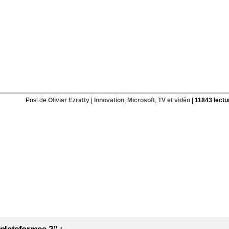
Post de
Olivier Ezratty
|
Innovation
,
Microsoft
,
TV et vidéo
|
11843 lectu