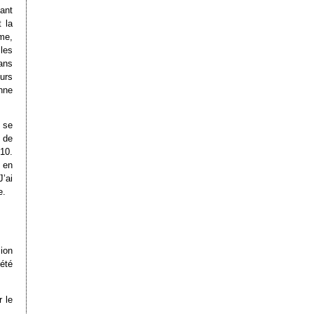
ant
 la
rme,
les
ans
urs
nne
 se
 de
10.
 en
’ai
e.
ion
été
 le