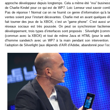
approche développeur depuis longtemps. Cela a même été “
ma
” business
de Charlie Kindel pour ce qui est de WP7. Loic Lemeur veut savoir comb
Pas de réponse ! Normal car on ne fournit ce genre d’information qu’à la 
ventes soient pour l’instant décevantes. Charlie met en avant quelques élé
fait tourner des jeux de la XBOX, c’est un “game phone”. C’est aussi u
réseaux sociaux est très poussée. On peut se synchroniser facile
développement, trois types d’interfaces sont proposés : Silverlight (com
(commun avec la XBOX) et tout de même Java et HTML (pour le web mob
d’homme sandwich avec un WP7 à la main pendant son intervention. A
l’adoption de Silverlight (aux dépends d’AIR d’Adobe, abandonné pour l’oc