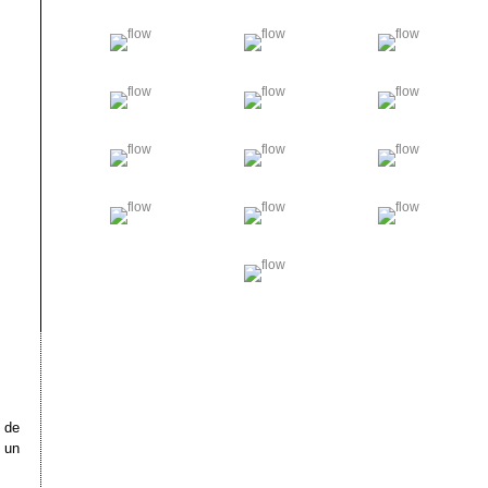
 de
t un