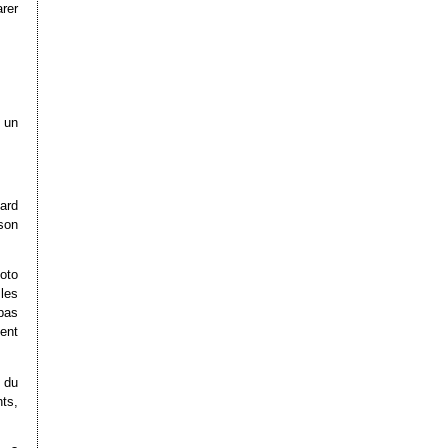
rer
 un
dard
 son
hoto
les
 pas
ent
 du
ts,