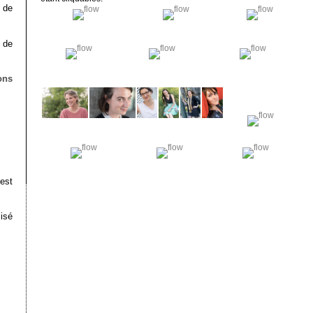
 de
 de
ons
est
lisé