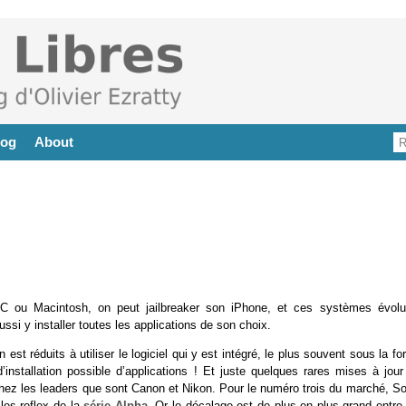
log
About
PC ou Macintosh, on peut jailbreaker son iPhone, et ces systèmes évolu
ssi y installer toutes les applications de son choix.
 est réduits à utiliser le logiciel qui y est intégré, le plus souvent sous la f
d’installation possible d’applications ! Et juste quelques rares mises à jour
 chez les leaders que sont Canon et Nikon. Pour le numéro trois du marché, S
les reflex de la
série Alpha
. Or le décalage est de plus en plus grand entre