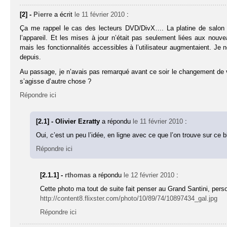
[2] -
Pierre
a écrit
le 11 février 2010
:
Ça me rappel le cas des lecteurs DVD/DivX…. La platine de salon K
l’appareil. Et les mises à jour n’était pas seulement liées aux nou
mais les fonctionnalités accessibles à l’utilisateur augmentaient. Je
depuis.
Au passage, je n’avais pas remarqué avant ce soir le changement de 
s’agisse d’autre chose ?
Répondre ici
[2.1] - Olivier Ezratty
a répondu
le 11 février 2010
:
Oui, c’est un peu l’idée, en ligne avec ce que l’on trouve sur ce b
Répondre ici
[2.1.1] -
rthomas
a répondu
le 12 février 2010
:
Cette photo ma tout de suite fait penser au Grand Santini, pe
http://content8.flixster.com/photo/10/89/74/10897434_gal.jpg
Répondre ici