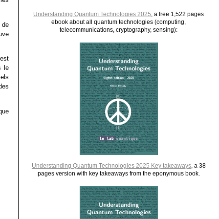
Understanding Quantum Technologies 2025
, a free 1,522 pages
ebook about all quantum technologies (computing,
 de
telecommunications, cryptography, sensing):
uve
 est
 le
iels
des
que
Understanding Quantum Technologies 2025 Key takeaways
, a 38
pages version with key takeaways from the eponymous book.