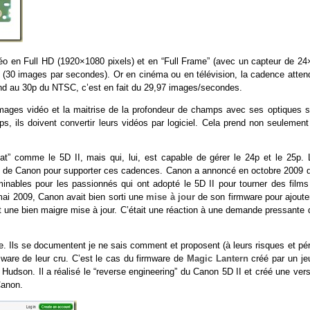
vidéo en Full HD (1920×1080 pixels) et en “Full Frame” (avec un capteur de 2
0p (30 images par secondes). Or en cinéma ou en télévision, la cadence atten
and au 30p du NTSC, c’est en fait du 29,97 images/secondes.
s images vidéo et la maitrise de la profondeur de champs avec ses optiques s
 ils doivent convertir leurs vidéos par logiciel. Cela prend non seulement
mat” comme le 5D II, mais qui, lui, est capable de gérer le 24p et le 25p. 
art de Canon pour supporter ces cadences. Canon a annoncé en octobre 2009 qu
erminables pour les passionnés qui ont adopté le 5D II pour tourner des films
 mai 2009, Canon avait bien sorti une
mise à jour
de son firmware pour ajouter
it une bien maigre mise à jour. C’était une réaction à une demande pressante
. Ils se documentent je ne sais comment et proposent (à leurs risques et pér
rmware de leur cru. C’est le cas du firmware de
Magic Lantern
créé par un je
son. Il a réalisé le “reverse engineering” du Canon 5D II et créé une vers
Canon.