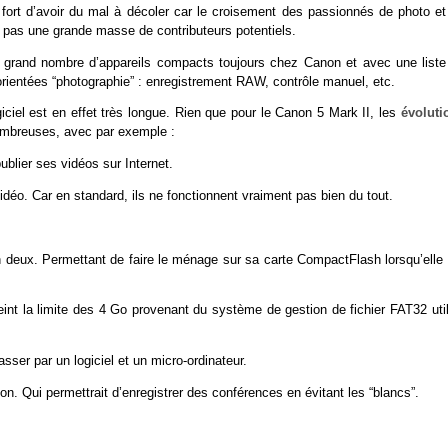
 fort d’avoir du mal à décoler car le croisement des passionnés de photo et
 pas une grande masse de contributeurs potentiels.
n grand nombre d’appareils compacts toujours chez Canon et avec une liste
orientées “photographie” : enregistrement RAW, contrôle manuel, etc.
giciel est en effet très longue. Rien que pour le Canon 5 Mark II, les
évoluti
nombreuses, avec par exemple :
blier ses vidéos sur Internet.
idéo. Car en standard, ils ne fonctionnent vraiment pas bien du tout.
 deux. Permettant de faire le ménage sur sa carte CompactFlash lorsqu’elle 
teint la limite des 4 Go provenant du système de gestion de fichier FAT32 uti
sser par un logiciel et un micro-ordinateur.
n. Qui permettrait d’enregistrer des conférences en évitant les “blancs”.