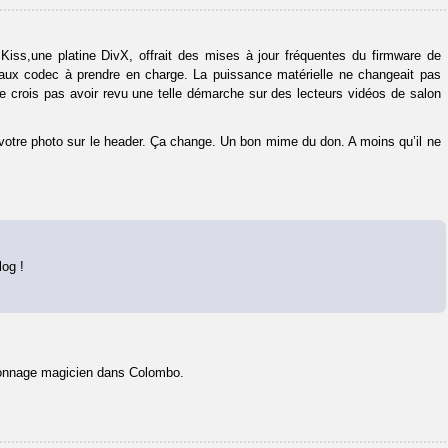
iss,une platine DivX, offrait des mises à jour fréquentes du firmware de
veaux codec à prendre en charge. La puissance matérielle ne changeait pas
 ne crois pas avoir revu une telle démarche sur des lecteurs vidéos de salon
votre photo sur le header. Ça change. Un bon mime du don. A moins qu’il ne
log !
rsonnage magicien dans Colombo.