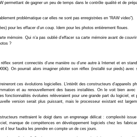
W permettant de gagner un peu de temps dans le contrôle qualité et de prépa
bablement problématique car elles ne sont pas enregistrées en “RAW video”).
es) pour les effacer d’un coup. Idem pour les photos entièrement floues.
arte mémoire. Qui n’a pas oublié d’effacer sa carte mémoire avant de couvrir
hotos ?
s réflex seront connectés d’une manière ou d’une autre à Internet et en stan
00€). On pourrait alors imaginer piloter son réflex (installé sur pieds) avec
ineront ces évolutions logicielles. L’intérêt des constructeurs d’appareils p
mmation et au renouvellement des bases installées. On le voit bien avec 
es fonctionnalités évoluées relèveraient pour une grande part du logiciel, et
uvelle version serait plus puissant, mais le processeur existant est largem
onstructeurs mettraient le doigt dans un engrenage délicat : complexité issue
ogiciel, manque de compétences en développement logiciels chez les fabrican
s et il leur faudra les prendre en compte un de ces jours.