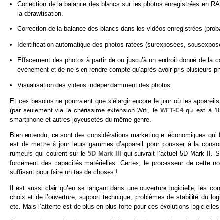
Correction de la balance des blancs sur les photos enregistrées en RA
la dérawtisation.
Correction de la balance des blancs dans les vidéos enregistrées (pro
Identification automatique des photos ratées (surexposées, sousexposé
Effacement des photos à partir de ou jusqu’à un endroit donné de la c
événement et de ne s’en rendre compte qu’après avoir pris plusieurs p
Visualisation des vidéos indépendamment des photos.
Et ces besoins ne pourraient que s’élargir encore le jour où les appareil
(par seulement via la chèrissime extension Wifi, le
WFT-E4
qui est à 10
smartphone et autres joyeusetés du même genre.
Bien entendu, ce sont des considérations marketing et économiques qui fre
est de mettre à jour leurs gammes d’appareil pour pousser à la conso
rumeurs qui courent sur le
5D Mark III
qui suivrait l’actuel 5D Mark II. S
forcément des capacités matérielles. Certes, le processeur de cette no
suffisant pour faire un tas de choses !
Il est aussi clair qu’en se lançant dans une ouverture logicielle, les c
choix et de l’ouverture, support technique, problèmes de stabilité du l
etc. Mais l’attente est de plus en plus forte pour ces évolutions logicielle