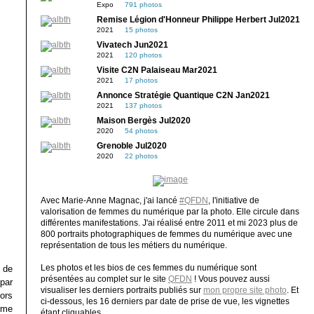
Expo
791 photos
Remise Légion d'Honneur Philippe Herbert Jul2021
2021
15 photos
Vivatech Jun2021
2021
120 photos
Visite C2N Palaiseau Mar2021
2021
17 photos
Annonce Stratégie Quantique C2N Jan2021
2021
137 photos
Maison Bergès Jul2020
2020
54 photos
Grenoble Jul2020
2020
22 photos
Avec Marie-Anne Magnac, j'ai lancé
#QFDN
, l'initiative de
valorisation de femmes du numérique par la photo. Elle circule dans
différentes manifestations. J'ai réalisé entre 2011 et mi 2023 plus de
800 portraits photographiques de femmes du numérique avec une
représentation de tous les métiers du numérique.
Les photos et les bios de ces femmes du numérique sont
 de
présentées au complet sur le site
QFDN
! Vous pouvez aussi
 par
visualiser les derniers portraits publiés sur
mon propre site photo
. Et
ors
ci-dessous, les 16 derniers par date de prise de vue, les vignettes
orme
étant cliquables.