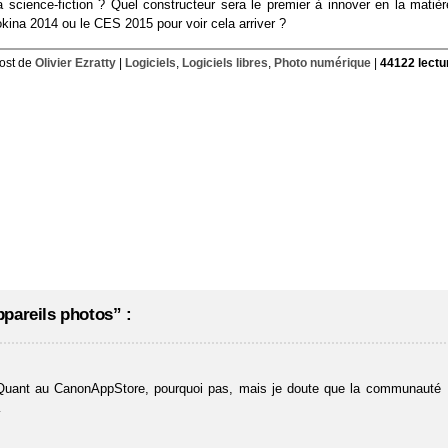
 la science-fiction ? Quel constructeur sera le premier à innover en la matiè
okina 2014 ou le CES 2015 pour voir cela arriver ?
ost de
Olivier Ezratty
|
Logiciels
,
Logiciels libres
,
Photo numérique
|
44122 lectu
pareils photos” :
us! Quant au CanonAppStore, pourquoi pas, mais je doute que la communauté
…