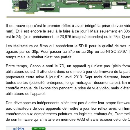
Il se trouve que c’est le premier réflex à avoir intégré la prise de vue 
mm). Et il est encore le seul à le faire à ce jour ! Mais seulement en 3
est le 24p (plus précisément, le 23,976 images/secondes) ou le 25p. Qu
Les réalisateurs de films qui apprécient le 5D II pour la qualité de se
agacés par ce 30p. Pour passer au 24p ou au 25p ou au NTSC 29,97 fps,
temps mais le résultat n’est pas parfait.
Entre temps, Canon a sorti le 7D, un appareil qui n’est pas “plein for
utilisateurs de 5D II attendent donc une mise à jour du firmware de la p
proposerait cette mise à jour d’ici avril 2010. Sept mois d’attente, int
toutes sortes (publicité, entreprise, longs métrages, documentaires). En
contrôle manuel de l’exposition pendant la prise de vue vidéo, mais c’éta
utilisateurs de l’appareil.
Des développeurs indépendants n’hésitent pas à créer leur propre firmware
aux utilisateurs de ces appareils de mettre à jour leur réflex avec un fi
caméraman aux compétences pointues en logiciels embarqués, Trammel Hud
de son firmware qui s’installe en mémoire RAM et sans écraser celui de 