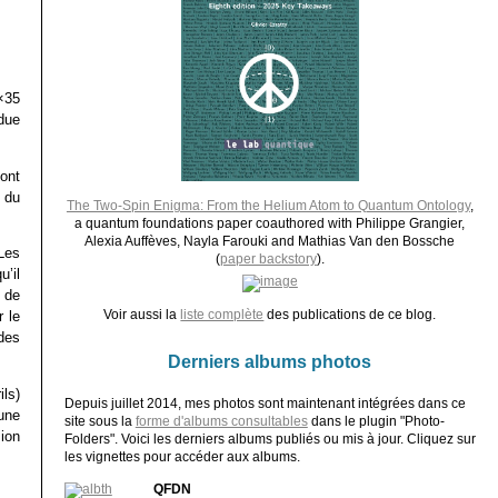
4×35
due
ont
 du
The Two-Spin Enigma: From the Helium Atom to Quantum Ontology
,
a quantum foundations paper coauthored with Philippe Grangier,
Alexia Auffèves, Nayla Farouki and Mathias Van den Bossche
Les
(
paper backstory
).
’il
 de
Voir aussi la
liste complète
des publications de ce blog.
 le
 des
Derniers albums photos
ils)
Depuis juillet 2014, mes photos sont maintenant intégrées dans ce
une
site sous la
forme d'albums consultables
dans le plugin "Photo-
ion
Folders". Voici les derniers albums publiés ou mis à jour. Cliquez sur
les vignettes pour accéder aux albums.
QFDN