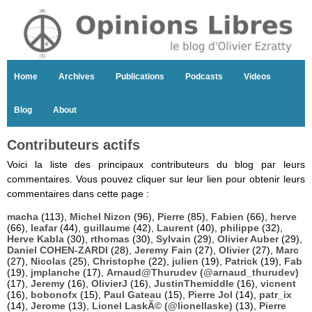
Home
Archives
Publications
Podcasts
Videos
Blog
About
Contributeurs actifs
Voici la liste des principaux contributeurs du blog par leurs
commentaires. Vous pouvez cliquer sur leur lien pour obtenir leurs
commentaires dans cette page :
macha
(113),
Michel Nizon
(96),
Pierre
(85),
Fabien
(66),
herve
(66),
leafar
(44),
guillaume
(42),
Laurent
(40),
philippe
(32),
Herve Kabla
(30),
rthomas
(30),
Sylvain
(29),
Olivier Auber
(29),
Daniel COHEN-ZARDI
(28),
Jeremy Fain
(27),
Olivier
(27),
Marc
(27),
Nicolas
(25),
Christophe
(22),
julien
(19),
Patrick
(19),
Fab
(19),
jmplanche
(17),
Arnaud@Thurudev (@arnaud_thurudev)
(17),
Jeremy
(16),
OlivierJ
(16),
JustinThemiddle
(16),
vicnent
(16),
bobonofx
(15),
Paul Gateau
(15),
Pierre Jol
(14),
patr_ix
(14),
Jerome
(13),
Lionel LaskÃ© (@lionellaske)
(13),
Pierre