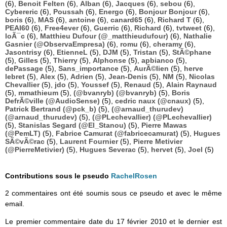
(6),
Benoit Felten
(6),
Alban
(6),
Jacques
(6),
sebou
(6),
Cybereric
(6),
Poussah
(6),
Energo
(6),
Bonjour Bonjour
(6),
boris
(6),
MAS
(6),
antoine
(6),
canard65
(6),
Richard T
(6),
PEAI60
(6),
Free4ever
(6),
Guerric
(6),
Richard
(6),
tvtweet
(6),
loÃ¯c
(6),
Matthieu Dufour (@_matthieudufour)
(6),
Nathalie
Gasnier (@ObservaEmpresa)
(6),
romu
(6),
cheramy
(6),
Jasontrisy
(6),
EtienneL
(5),
DJM
(5),
Tristan
(5),
StÃ©phane
(5),
Gilles
(5),
Thierry
(5),
Alphonse
(5),
apbianco
(5),
dePassage
(5),
Sans_importance
(5),
AurÃ©lien
(5),
herve
lebret
(5),
Alex
(5),
Adrien
(5),
Jean-Denis
(5),
NM
(5),
Nicolas
Chevallier
(5),
jdo
(5),
Youssef
(5),
Renaud
(5),
Alain Raynaud
(5),
mmathieum
(5),
(@bvanryb) (@bvanryb)
(5),
Boris
DefrÃ©ville (@AudioSense)
(5),
cedric naux (@cnaux)
(5),
Patrick Bertrand (@pck_b)
(5),
(@arnaud_thurudev)
(@arnaud_thurudev)
(5),
(@PLechevallier) (@PLechevallier)
(5),
Stanislas Segard (@El_Stanou)
(5),
Pierre Mawas
(@PemLT)
(5),
Fabrice Camurat (@fabricecamurat)
(5),
Hugues
SÃ©vÃ©rac
(5),
Laurent Fournier
(5),
Pierre Metivier
(@PierreMetivier)
(5),
Hugues Severac
(5),
hervet
(5),
Joel
(5)
Contributions sous le pseudo
RachelRosen
2 commentaires ont été soumis sous ce pseudo et avec le même
email.
Le premier commentaire date du 17 février 2010 et le dernier est