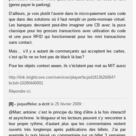
(genre payer le parking).
D’ailleurs, je vois plutôt l’avenir dans le micro-paiement sans code
que dans des solutions où il faut remplir un porte-monnaie virtuel.
Les banques devraient peut-être imaginer une CB avec la puce
classique pour les grosses transactions avec utilisation du code
et une puce RFID qui fonctionnerait pour les mini transactions
sans contact.
Mais… s’il y a autant de commerçants qui acceptent les cartes,
c’est qu’ils ne se font pas de black là bas?
Pour les objets context aware, ils s’éclatent pas mal au MIT aussi
:
http://link.brightcove.com/services/player/bcpid1813626064?
bctid=10280440001
Répondre ici
[8] -
jequeffelec
a écrit
le 25 février 2009
:
@Marc antoine: c’est le principe du blog d’être à la fois interactif
et asynchrone. le blogueur et les lecteurs peuvent s’y rencontrer à
leur propre rythme, d’autant plus que les commentaires restent
ouverts très longtemps après publications des billets. J’ai par
exemple lu puis laissé un commentaire sur un billet 3 semaines