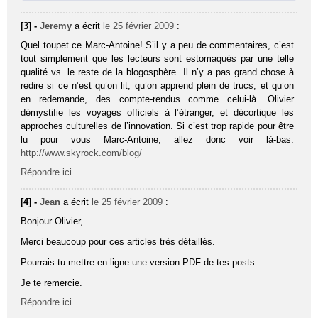
[3] -
Jeremy
a écrit
le 25 février 2009
:
Quel toupet ce Marc-Antoine! S’il y a peu de commentaires, c’est
tout simplement que les lecteurs sont estomaqués par une telle
qualité vs. le reste de la blogosphère. Il n’y a pas grand chose à
redire si ce n’est qu’on lit, qu’on apprend plein de trucs, et qu’on
en redemande, des compte-rendus comme celui-là. Olivier
démystifie les voyages officiels à l’étranger, et décortique les
approches culturelles de l’innovation. Si c’est trop rapide pour être
lu pour vous Marc-Antoine, allez donc voir là-bas:
http://www.skyrock.com/blog/
Répondre ici
[4] -
Jean
a écrit
le 25 février 2009
:
Bonjour Olivier,
Merci beaucoup pour ces articles très détaillés.
Pourrais-tu mettre en ligne une version PDF de tes posts.
Je te remercie.
Répondre ici