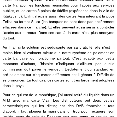
carte Nanaco, les fonctions régionales pour l’accès aux services
publics, et les cartes à points de fidélité (expérience dans la ville de
Kitakyushu). Enfin, il existe aussi des cartes Visa intégrant la puce
Felica au format Suica (les banques ne sont donc pas entièrement
effacées dans ce marché). Et elles peuvent aussi servir à contrôler
l’accès aux bureaux. Dans ces cas là, la carte n’est plus anonyme
du tout.
Au final, si la solution est séduisante par sa praticité, elle n’est ni
moins bien ni vraiment mieux que notre système de paiement en
carte bancaire qui fonctionne partout. C’est adapté aux petits
montants d’achats, l’histoire n’indiquant d’ailleurs pas quelle
commission doit payer le vendeur. L’éclatement du standard en
pré-paiement sur cinq cartes différentes est-il gênant ? Difficile de
se prononcer. En tout cas, ces cartes sont très largement adoptées
dans le pays.
Pour ce qui est de la monétique, j’ai aussi retiré du liquide dans un
ATM avec ma carte Visa. Les distributeurs ont deux petites
caractéristiques qui les distinguent des DAB française : tout
d’abord, il faut plonger la main dans un trou pour récupérer son
liquide, sorte de boite de Pandore peu rassurante, et ensuite, en