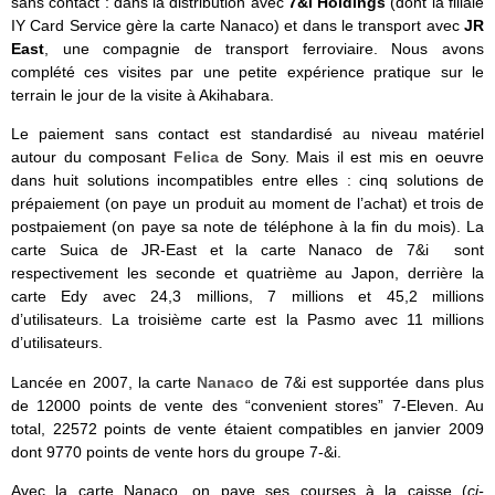
sans contact : dans la distribution avec
7&i Holdings
(dont la filiale
IY Card Service gère la carte Nanaco) et dans le transport avec
JR
East
, une compagnie de transport ferroviaire. Nous avons
complété ces visites par une petite expérience pratique sur le
terrain le jour de la visite à Akihabara.
Le paiement sans contact est standardisé au niveau matériel
autour du composant
Felica
de Sony. Mais il est mis en oeuvre
dans huit solutions incompatibles entre elles : cinq solutions de
prépaiement (on paye un produit au moment de l’achat) et trois de
postpaiement (on paye sa note de téléphone à la fin du mois). La
carte Suica de JR-East et la carte Nanaco de 7&i sont
respectivement les seconde et quatrième au Japon, derrière la
carte Edy avec 24,3 millions, 7 millions et 45,2 millions
d’utilisateurs. La troisième carte est la Pasmo avec 11 millions
d’utilisateurs.
Lancée en 2007, la carte
Nanaco
de 7&i est supportée dans plus
de 12000 points de vente des “convenient stores” 7-Eleven. Au
total, 22572 points de vente étaient compatibles en janvier 2009
dont 9770 points de vente hors du groupe 7-&i.
Avec la carte Nanaco, on paye ses courses à la caisse (
ci-