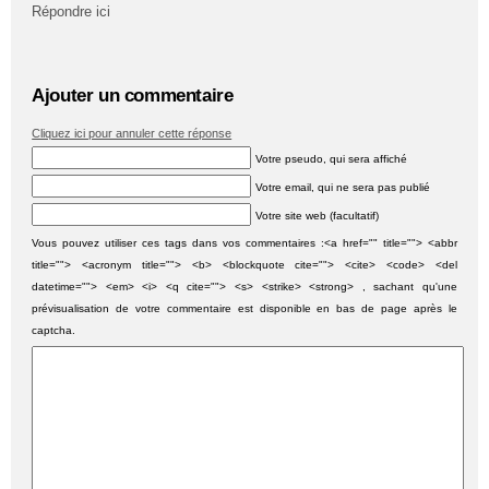
Répondre ici
Ajouter un commentaire
Cliquez ici pour annuler cette réponse
Votre pseudo, qui sera affiché
Votre email, qui ne sera pas publié
Votre site web (facultatif)
Vous pouvez utiliser ces tags dans vos commentaires :<a href="" title=""> <abbr
title=""> <acronym title=""> <b> <blockquote cite=""> <cite> <code> <del
datetime=""> <em> <i> <q cite=""> <s> <strike> <strong> , sachant qu'une
prévisualisation de votre commentaire est disponible en bas de page après le
captcha.