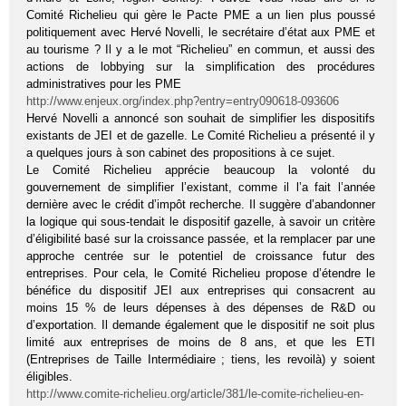
Comité Richelieu qui gère le Pacte PME a un lien plus poussé
politiquement avec Hervé Novelli, le secrétaire d’état aux PME et
au tourisme ? Il y a le mot “Richelieu” en commun, et aussi des
actions de lobbying sur la simplification des procédures
administratives pour les PME
http://www.enjeux.org/index.php?entry=entry090618-093606
Hervé Novelli a annoncé son souhait de simplifier les dispositifs
existants de JEI et de gazelle. Le Comité Richelieu a présenté il y
a quelques jours à son cabinet des propositions à ce sujet.
Le Comité Richelieu apprécie beaucoup la volonté du
gouvernement de simplifier l’existant, comme il l’a fait l’année
dernière avec le crédit d’impôt recherche. Il suggère d’abandonner
la logique qui sous-tendait le dispositif gazelle, à savoir un critère
d’éligibilité basé sur la croissance passée, et la remplacer par une
approche centrée sur le potentiel de croissance futur des
entreprises. Pour cela, le Comité Richelieu propose d’étendre le
bénéfice du dispositif JEI aux entreprises qui consacrent au
moins 15 % de leurs dépenses à des dépenses de R&D ou
d’exportation. Il demande également que le dispositif ne soit plus
limité aux entreprises de moins de 8 ans, et que les ETI
(Entreprises de Taille Intermédiaire ; tiens, les revoilà) y soient
éligibles.
http://www.comite-richelieu.org/article/381/le-comite-richelieu-en-