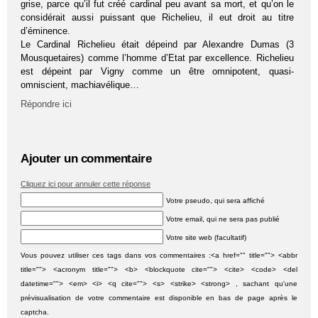
grise, parce qu’il fut créé cardinal peu avant sa mort, et qu’on le
considérait aussi puissant que Richelieu, il eut droit au titre
d’éminence.
Le Cardinal Richelieu était dépeind par Alexandre Dumas (3
Mousquetaires) comme l’homme d’Etat par excellence. Richelieu
est dépeint par Vigny comme un être omnipotent, quasi-
omniscient, machiavélique…
Répondre ici
Ajouter un commentaire
Cliquez ici pour annuler cette réponse
Votre pseudo, qui sera affiché
Votre email, qui ne sera pas publié
Votre site web (facultatif)
Vous pouvez utiliser ces tags dans vos commentaires :<a href="" title=""> <abbr
title=""> <acronym title=""> <b> <blockquote cite=""> <cite> <code> <del
datetime=""> <em> <i> <q cite=""> <s> <strike> <strong> , sachant qu'une
prévisualisation de votre commentaire est disponible en bas de page après le
captcha.