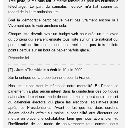
Tres juste, je me suis fait la meme remarques pour les bulletins à
télécharger. Le parti du cannabis heureux m’a fait sourire au
regard de la liste antiosioniste.
Bref la démocratie participative n’est pas vraiment encore là !
Vivement que le web améliore cela.
Chaque liste devrait avoir un budget web pour crée un site avec
du contenu qui seraient ensuite tous listé sur un site national qui
permettrait de lire des propositions réelles et pas trois bullets
points perdus sur un bout de papier parfois glacé.
Répondre ici
[2] -
JustinThemiddle
a écrit
le 10 juin 2009
:
Sur la critique de la proportionnelle pour la France:
Nos institutions sont le reflets de notre mentalité. En France, le
parlement n’a plus aucun intérêt dans la conduction des politiques
nationales de part son mode de scrutin majoritaire à deux tours et
du calendrier électoral qui place les élections législatives juste
après les Présidentielles. Avant le fait que les deux scrutins
étaient décalés offrait au moins la possibilité aux électeurs de
mettre en place une cohabitation bien que nous avons bien vu
l’inefficacité de ce mode de gouvernance tout comme nous