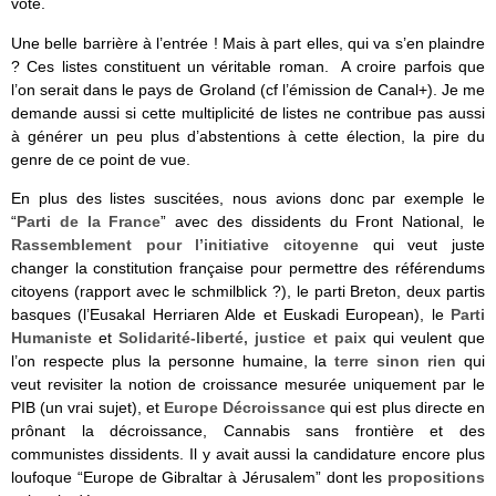
vote.
Une belle barrière à l’entrée ! Mais à part elles, qui va s’en plaindre
? Ces listes constituent un véritable roman. A croire parfois que
l’on serait dans le pays de Groland (cf l’émission de Canal+). Je me
demande aussi si cette multiplicité de listes ne contribue pas aussi
à générer un peu plus d’abstentions à cette élection, la pire du
genre de ce point de vue.
En plus des listes suscitées, nous avions donc par exemple le
“
Parti de la France
” avec des dissidents du Front National, le
Rassemblement pour l’initiative citoyenne
qui veut juste
changer la constitution française pour permettre des référendums
citoyens (rapport avec le schmilblick ?), le parti Breton, deux partis
basques (l’Eusakal Herriaren Alde et Euskadi European), le
Parti
Humaniste
et
Solidarité-liberté, justice et paix
qui veulent que
l’on respecte plus la personne humaine, la
terre sinon rien
qui
veut revisiter la notion de croissance mesurée uniquement par le
PIB (un vrai sujet), et
Europe Décroissance
qui est plus directe en
prônant la décroissance, Cannabis sans frontière et des
communistes dissidents. Il y avait aussi la candidature encore plus
loufoque “Europe de Gibraltar à Jérusalem” dont les
propositions