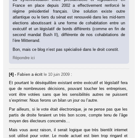
France en place depuis 2002 a effectivement renforcé le
régime présidentiel français. Une solution existe outre
atlantique ou le tiers du sénat est renouvelé dans les mid-term
elections aboutissant à une forme de cohabitation entre un
exécutif et un législatif de bords différents (comme en fin de
second mandat Bush II), différente de nos cohabitations de
l’ère Mitterrand.
Bon, mais ce blog n’est pas spécialisé dans le droit constit.
Répondre ici
[4] -
Fabien
a écrit
le 10 juin 2009
:
Et pourtant le déséquilibre existant entre exécutif et législatif fera
que de nombreuses décisions, pouvant toucher les entreprises,
vont être votées sans que les sensibilités autres ne puissent
s’exprimer. Nous ferons un bilan un jour ou l’autre.
Par ailleurs, si le vote était électronique, je ne pense pas que les
partis de droite feraient un très bon score, compte tenu de l’âge
moyen des électeurs concernés…
Mais vous avez raison, il serait logique que très bientôt internet
soit utilisé pour voter. Le mode actuel est bien trop ringard et