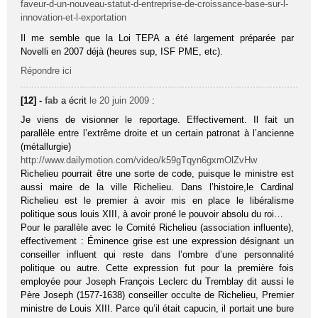
faveur-d-un-nouveau-statut-d-entreprise-de-croissance-base-sur-l-
innovation-et-l-exportation
Il me semble que la Loi TEPA a été largement préparée par
Novelli en 2007 déjà (heures sup, ISF PME, etc).
Répondre ici
[12] -
fab
a écrit
le 20 juin 2009
:
Je viens de visionner le reportage. Effectivement. Il fait un
parallèle entre l’extrême droite et un certain patronat à l’ancienne
(métallurgie)
http://www.dailymotion.com/video/k59gTqyn6gxmOlZvHw
Richelieu pourrait être une sorte de code, puisque le ministre est
aussi maire de la ville Richelieu. Dans l’histoire,le Cardinal
Richelieu est le premier à avoir mis en place le libéralisme
politique sous louis XIII, à avoir proné le pouvoir absolu du roi…
Pour le parallèle avec le Comité Richelieu (association influente),
effectivement : Éminence grise est une expression désignant un
conseiller influent qui reste dans l’ombre d’une personnalité
politique ou autre. Cette expression fut pour la première fois
employée pour Joseph François Leclerc du Tremblay dit aussi le
Père Joseph (1577-1638) conseiller occulte de Richelieu, Premier
ministre de Louis XIII. Parce qu’il était capucin, il portait une bure