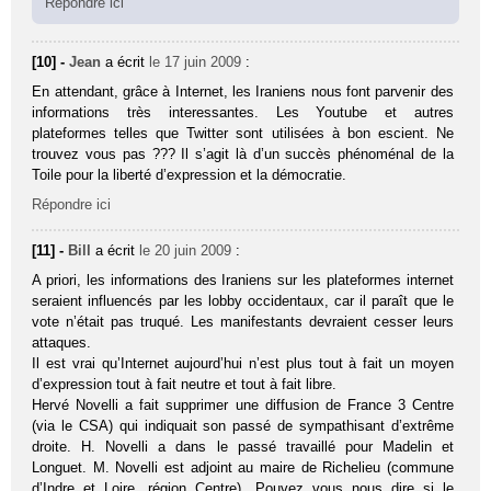
Répondre ici
[10] -
Jean
a écrit
le 17 juin 2009
:
En attendant, grâce à Internet, les Iraniens nous font parvenir des
informations très interessantes. Les Youtube et autres
plateformes telles que Twitter sont utilisées à bon escient. Ne
trouvez vous pas ??? Il s’agit là d’un succès phénoménal de la
Toile pour la liberté d’expression et la démocratie.
Répondre ici
[11] -
Bill
a écrit
le 20 juin 2009
:
A priori, les informations des Iraniens sur les plateformes internet
seraient influencés par les lobby occidentaux, car il paraît que le
vote n’était pas truqué. Les manifestants devraient cesser leurs
attaques.
Il est vrai qu’Internet aujourd’hui n’est plus tout à fait un moyen
d’expression tout à fait neutre et tout à fait libre.
Hervé Novelli a fait supprimer une diffusion de France 3 Centre
(via le CSA) qui indiquait son passé de sympathisant d’extrême
droite. H. Novelli a dans le passé travaillé pour Madelin et
Longuet. M. Novelli est adjoint au maire de Richelieu (commune
d’Indre et Loire, région Centre). Pouvez vous nous dire si le