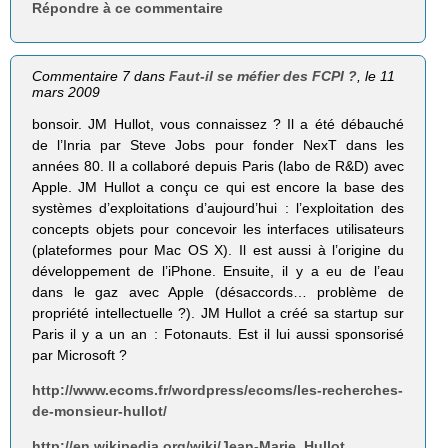
Répondre à ce commentaire
Commentaire 7 dans
Faut-il se méfier des FCPI ?
, le 11
mars 2009
bonsoir. JM Hullot, vous connaissez ? Il a été débauché
de l’Inria par Steve Jobs pour fonder NexT dans les
années 80. Il a collaboré depuis Paris (labo de R&D) avec
Apple. JM Hullot a conçu ce qui est encore la base des
systèmes d’exploitations d’aujourd’hui : l’exploitation des
concepts objets pour concevoir les interfaces utilisateurs
(plateformes pour Mac OS X). Il est aussi à l’origine du
développement de l’iPhone. Ensuite, il y a eu de l’eau
dans le gaz avec Apple (désaccords… problème de
propriété intellectuelle ?). JM Hullot a créé sa startup sur
Paris il y a un an : Fotonauts. Est il lui aussi sponsorisé
par Microsoft ?
http://www.ecoms.fr/wordpress/ecoms/les-recherches-
de-monsieur-hullot/
http://en.wikipedia.org/wiki/Jean-Marie_Hullot