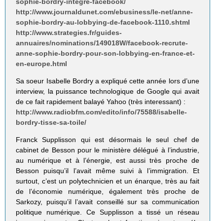
sophie-bordry-integre-facebook/
http://www.journaldunet.com/ebusiness/le-net/anne-
sophie-bordry-au-lobbying-de-facebook-1110.shtml
http://www.strategies.fr/guides-
annuaires/nominations/149018W/facebook-recrute-
anne-sophie-bordry-pour-son-lobbying-en-france-et-
en-europe.html
Sa soeur Isabelle Bordry a expliqué cette année lors d’une
interview, la puissance technologique de Google qui avait
de ce fait rapidement balayé Yahoo (très interessant) :
http://www.radiobfm.com/edito/info/75588/isabelle-
bordry-tisse-sa-toile/
Franck Supplisson qui est désormais le seul chef de
cabinet de Besson pour le ministère délégué à l’industrie,
au numérique et à l’énergie, est aussi très proche de
Besson puisqu’il l’avait même suivi à l’immigration. Et
surtout, c’est un polytechnicien et un énarque, très au fait
de l’économie numérique, également très proche de
Sarkozy, puisqu’il l’avait conseillé sur sa communication
politique numérique. Ce Supplisson a tissé un réseau