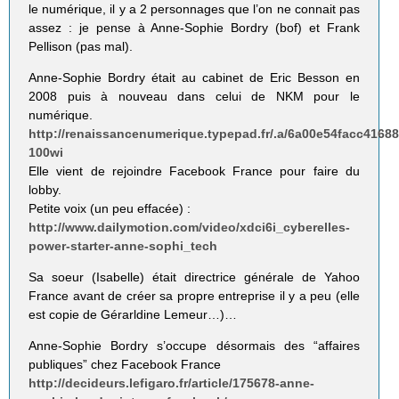
le numérique, il y a 2 personnages que l’on ne connait pas
assez : je pense à Anne-Sophie Bordry (bof) et Frank
Pellison (pas mal).
Anne-Sophie Bordry était au cabinet de Eric Besson en
2008 puis à nouveau dans celui de NKM pour le
numérique.
http://renaissancenumerique.typepad.fr/.a/6a00e54facc416
100wi
Elle vient de rejoindre Facebook France pour faire du
lobby.
Petite voix (un peu effacée) :
http://www.dailymotion.com/video/xdci6i_cyberelles-
power-starter-anne-sophi_tech
Sa soeur (Isabelle) était directrice générale de Yahoo
France avant de créer sa propre entreprise il y a peu (elle
est copie de Gérarldine Lemeur…)…
Anne-Sophie Bordry s’occupe désormais des “affaires
publiques” chez Facebook France
http://decideurs.lefigaro.fr/article/175678-anne-