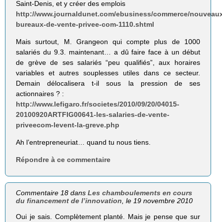
Saint-Denis, et y créer des emplois
http://www.journaldunet.com/ebusiness/commerce/nouveau
bureaux-de-vente-privee-com-1110.shtml
Mais surtout, M. Grangeon qui compte plus de 1000
salariés du 9.3. maintenant… a dû faire face à un début
de grève de ses salariés “peu qualifiés”, aux horaires
variables et autres souplesses utiles dans ce secteur.
Demain délocalisera t-il sous la pression de ses
actionnaires ? :
http://www.lefigaro.fr/societes/2010/09/20/04015-
20100920ARTFIG00641-les-salaries-de-vente-
priveecom-levent-la-greve.php
Ah l’entrepreneuriat… quand tu nous tiens.
Répondre à ce commentaire
Commentaire 18 dans
Les chamboulements en cours
du financement de l’innovation
, le 19 novembre 2010
Oui je sais. Complètement planté. Mais je pense que sur