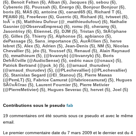
(6),
Benoit Felten
(6),
Alban
(6),
Jacques
(6),
sebou
(6),
Cybereric
(6),
Poussah
(6),
Energo
(6),
Bonjour Bonjour
(6),
boris
(6),
MAS
(6),
antoine
(6),
canard65
(6),
Richard T
(6),
PEAI60
(6),
Free4ever
(6),
Guerric
(6),
Richard
(6),
tvtweet
(6),
loÃ¯c
(6),
Matthieu Dufour (@_matthieudufour)
(6),
Nathalie
Gasnier (@ObservaEmpresa)
(6),
romu
(6),
cheramy
(6),
Jasontrisy
(6),
EtienneL
(5),
DJM
(5),
Tristan
(5),
StÃ©phane
(5),
Gilles
(5),
Thierry
(5),
Alphonse
(5),
apbianco
(5),
dePassage
(5),
Sans_importance
(5),
AurÃ©lien
(5),
herve
lebret
(5),
Alex
(5),
Adrien
(5),
Jean-Denis
(5),
NM
(5),
Nicolas
Chevallier
(5),
jdo
(5),
Youssef
(5),
Renaud
(5),
Alain Raynaud
(5),
mmathieum
(5),
(@bvanryb) (@bvanryb)
(5),
Boris
DefrÃ©ville (@AudioSense)
(5),
cedric naux (@cnaux)
(5),
Patrick Bertrand (@pck_b)
(5),
(@arnaud_thurudev)
(@arnaud_thurudev)
(5),
(@PLechevallier) (@PLechevallier)
(5),
Stanislas Segard (@El_Stanou)
(5),
Pierre Mawas
(@PemLT)
(5),
Fabrice Camurat (@fabricecamurat)
(5),
Hugues
SÃ©vÃ©rac
(5),
Laurent Fournier
(5),
Pierre Metivier
(@PierreMetivier)
(5),
Hugues Severac
(5),
hervet
(5),
Joel
(5)
Contributions sous le pseudo
fab
19 commentaires ont été soumis sous ce pseudo et avec le même
email.
Le premier commentaire date du 7 mars 2009 et le dernier est du 4