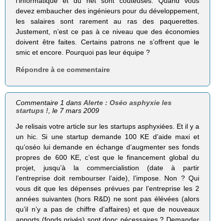
l’informatique et du net sont coûteuses. Quand vous
devez embaucher des ingénieurs pour du développement,
les salaires sont rarement au ras des paquerettes.
Justement, n’est ce pas à ce niveau que des économies
doivent être faites. Certains patrons ne s’offrent que le
smic et encore. Pourquoi pas leur équipe ?
Répondre à ce commentaire
Commentaire 1 dans
Alerte : Oséo asphyxie les
startups !
, le 7 mars 2009
Je relisais votre article sur les startups asphyxiées. Et il y a
un hic. Si une startup demande 100 KE d’aide maxi et
qu’oséo lui demande en échange d’augmenter ses fonds
propres de 600 KE, c’est que le financement global du
projet, jusqu’à la commercialistion (date à partir
l’entreprise doit rembourser l’aide), l’impose. Non ? Qui
vous dit que les dépenses prévues par l’entreprise les 2
années suivantes (hors R&D) ne sont pas élévées (alors
qu’il n’y a pas de chiffre d’affaires) et que de nouveaux
apports (fonds privés) sont donc nécessaires ? Demander