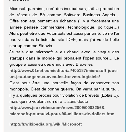
Microsoft parraine, créé des incubateurs, fait la promotion
de réseau de BA comme Software Business Angels…
Offre son équipement en échange (il y a forcément une
arrière pensée commerciale, technologique, politique…)
Alors peut être que Fotonauts est aussi parrainé. Je ne l’ai
pas vu dans la liste du site IDEE, mais j’ai vu de belle
startup comme Sinovia.
Je sais que microsoft a eu chaud avec la vague des
startups dans le monde qui pronaient l’open source… Le
groupe a aussi eu des ennuis avec Bruxelles
http://www.01net.com/editorial/405187/microsoft-joue-
un-jeu-dangereux-avec-les-brevets-logiciels/
C’est peut être une nouvelle façon de conserver son
monopole. C’est de bonne guerre. On verra par la suite…
Il y a quelques procès pour violation de brevets (Eolas…),
mais qui ne veulent rien dire… sans doute
http://www.jeuxvideo.com/news/2009/00032568-
microsoft-poursuivi-pour-90-millions-de-dollars.htm
http://fr.wikipedia.org/wiki/Microsoft