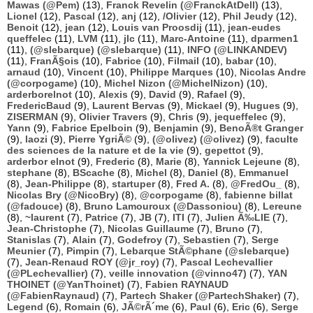
Mawas (@Pem)
(13),
Franck Revelin (@FranckAtDell)
(13),
Lionel
(12),
Pascal
(12),
anj
(12),
/Olivier
(12),
Phil Jeudy
(12),
Benoit
(12),
jean
(12),
Louis van Proosdij
(11),
jean-eudes
queffelec
(11),
LVM
(11),
jlc
(11),
Marc-Antoine
(11),
dparmen1
(11),
(@slebarque) (@slebarque)
(11),
INFO (@LINKANDEV)
(11),
FranÃ§ois
(10),
Fabrice
(10),
Filmail
(10),
babar
(10),
arnaud
(10),
Vincent
(10),
Philippe Marques
(10),
Nicolas Andre
(@corpogame)
(10),
Michel Nizon (@MichelNizon)
(10),
arderborelnot
(10),
Alexis
(9),
David
(9),
Rafael
(9),
FredericBaud
(9),
Laurent Bervas
(9),
Mickael
(9),
Hugues
(9),
ZISERMAN
(9),
Olivier Travers
(9),
Chris
(9),
jequeffelec
(9),
Yann
(9),
Fabrice Epelboin
(9),
Benjamin
(9),
BenoÃ®t Granger
(9),
laozi
(9),
Pierre YgriÃ©
(9),
(@olivez) (@olivez)
(9),
faculte
des sciences de la nature et de la vie
(9),
gepettot
(9),
arderbor elnot
(9),
Frederic
(8),
Marie
(8),
Yannick Lejeune
(8),
stephane
(8),
BScache
(8),
Michel
(8),
Daniel
(8),
Emmanuel
(8),
Jean-Philippe
(8),
startuper
(8),
Fred A.
(8),
@FredOu_
(8),
Nicolas Bry (@NicoBry)
(8),
@corpogame
(8),
fabienne billat
(@fadouce)
(8),
Bruno Lamouroux (@Dassoniou)
(8),
Lereune
(8),
~laurent
(7),
Patrice
(7),
JB
(7),
ITI
(7),
Julien Ã‰LIE
(7),
Jean-Christophe
(7),
Nicolas Guillaume
(7),
Bruno
(7),
Stanislas
(7),
Alain
(7),
Godefroy
(7),
Sebastien
(7),
Serge
Meunier
(7),
Pimpin
(7),
Lebarque StÃ©phane (@slebarque)
(7),
Jean-Renaud ROY (@jr_roy)
(7),
Pascal Lechevallier
(@PLechevallier)
(7),
veille innovation (@vinno47)
(7),
YAN
THOINET (@YanThoinet)
(7),
Fabien RAYNAUD
(@FabienRaynaud)
(7),
Partech Shaker (@PartechShaker)
(7),
Legend
(6),
Romain
(6),
JÃ©rÃ´me
(6),
Paul
(6),
Eric
(6),
Serge