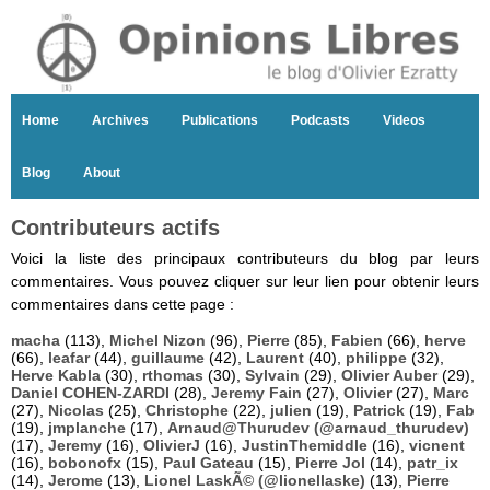
Home
Archives
Publications
Podcasts
Videos
Blog
About
Contributeurs actifs
Voici la liste des principaux contributeurs du blog par leurs
commentaires. Vous pouvez cliquer sur leur lien pour obtenir leurs
commentaires dans cette page :
macha
(113),
Michel Nizon
(96),
Pierre
(85),
Fabien
(66),
herve
(66),
leafar
(44),
guillaume
(42),
Laurent
(40),
philippe
(32),
Herve Kabla
(30),
rthomas
(30),
Sylvain
(29),
Olivier Auber
(29),
Daniel COHEN-ZARDI
(28),
Jeremy Fain
(27),
Olivier
(27),
Marc
(27),
Nicolas
(25),
Christophe
(22),
julien
(19),
Patrick
(19),
Fab
(19),
jmplanche
(17),
Arnaud@Thurudev (@arnaud_thurudev)
(17),
Jeremy
(16),
OlivierJ
(16),
JustinThemiddle
(16),
vicnent
(16),
bobonofx
(15),
Paul Gateau
(15),
Pierre Jol
(14),
patr_ix
(14),
Jerome
(13),
Lionel LaskÃ© (@lionellaske)
(13),
Pierre