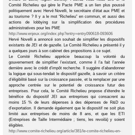
Comité Richelieu qui gère le Pacte PME a un lien plus poussé
politiquement avec Hervé Novelli, le secrétaire d’état aux PME et
au tourisme ? Il y a le mot “Richelieu” en commun, et aussi des
actions de lobbying sur la simplification des procédures
administratives pour les PME
http://www.enjeux.org/index.php?entry=entry090618-093606
Hervé Novelli a annoncé son souhait de simplifier les dispositifs
existants de JEI et de gazelle. Le Comité Richelieu a présenté il y
a quelques jours à son cabinet des propositions à ce sujet.
Le Comité Richelieu apprécie beaucoup la volonté du
gouvernement de simplifier l’existant, comme il l’a fait l’année
dernière avec le crédit d’impôt recherche. Il suggère d’abandonner
la logique qui sous-tendait le dispositif gazelle, à savoir un critère
d’éligibilité basé sur la croissance passée, et la remplacer par une
approche centrée sur le potentiel de croissance futur des
entreprises. Pour cela, le Comité Richelieu propose d’étendre le
bénéfice du dispositif JEI aux entreprises qui consacrent au
moins 15 % de leurs dépenses à des dépenses de R&D ou
d’exportation. Il demande également que le dispositif ne soit plus
limité aux entreprises de moins de 8 ans, et que les ETI
(Entreprises de Taille Intermédiaire ; tiens, les revoilà) y soient
éligibles.
http://www.comite-richelieu.org/article/381/le-comite-richelieu-en-