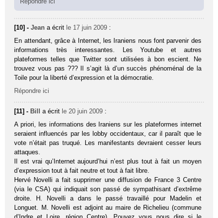
Répondre ici
[10] -
Jean
a écrit
le 17 juin 2009
:
En attendant, grâce à Internet, les Iraniens nous font parvenir des
informations très interessantes. Les Youtube et autres
plateformes telles que Twitter sont utilisées à bon escient. Ne
trouvez vous pas ??? Il s’agit là d’un succès phénoménal de la
Toile pour la liberté d’expression et la démocratie.
Répondre ici
[11] -
Bill
a écrit
le 20 juin 2009
:
A priori, les informations des Iraniens sur les plateformes internet
seraient influencés par les lobby occidentaux, car il paraît que le
vote n’était pas truqué. Les manifestants devraient cesser leurs
attaques.
Il est vrai qu’Internet aujourd’hui n’est plus tout à fait un moyen
d’expression tout à fait neutre et tout à fait libre.
Hervé Novelli a fait supprimer une diffusion de France 3 Centre
(via le CSA) qui indiquait son passé de sympathisant d’extrême
droite. H. Novelli a dans le passé travaillé pour Madelin et
Longuet. M. Novelli est adjoint au maire de Richelieu (commune
d’Indre et Loire, région Centre). Pouvez vous nous dire si le