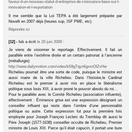
faveur-d-un-nouveau-statut-d-entreprise-de-croissance-base-sur-l-
innovation-et-l-exportation
Il me semble que la Loi TEPA a été largement préparée par
Novelli en 2007 déjà (heures sup, ISF PME, etc).
Répondre ici
[12] -
fab
a écrit
le 20 juin 2009
:
Je viens de visionner le reportage. Effectivement. Il fait un
parallèle entre l’extrême droite et un certain patronat à l’ancienne
(métallurgie)
http://www.dailymotion.com/video/k59gTqyn6gxmOlZvHw
Richelieu pourrait être une sorte de code, puisque le ministre est
aussi maire de la ville Richelieu. Dans l’histoire,le Cardinal
Richelieu est le premier à avoir mis en place le libéralisme
politique sous louis XIII, à avoir proné le pouvoir absolu du roi…
Pour le parallèle avec le Comité Richelieu (association influente),
effectivement : Éminence grise est une expression désignant un
conseiller influent qui reste dans l’ombre d’une personnalité
politique ou autre. Cette expression fut pour la première fois
employée pour Joseph François Leclerc du Tremblay dit aussi le
Père Joseph (1577-1638) conseiller occulte de Richelieu, Premier
ministre de Louis XIII. Parce qu’il était capucin, il portait une bure