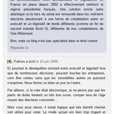
France en place depuis 2002 a effectivement renforcé le
régime présidentiel français. Une solution existe outre
atlantique ou le tiers du sénat est renouvelé dans les mid-term
elections aboutissant à une forme de cohabitation entre un
exécutif et un législatif de bords différents (comme en fin de
second mandat Bush II), différente de nos cohabitations de
l’ère Mitterrand.
Bon, mais ce blog n’est pas spécialisé dans le droit constit.
Répondre ici
[4] -
Fabien
a écrit
le 10 juin 2009
:
Et pourtant le déséquilibre existant entre exécutif et législatif fera
que de nombreuses décisions, pouvant toucher les entreprises,
vont être votées sans que les sensibilités autres ne puissent
s’exprimer. Nous ferons un bilan un jour ou l’autre.
Par ailleurs, si le vote était électronique, je ne pense pas que les
partis de droite feraient un très bon score, compte tenu de l’âge
moyen des électeurs concernés…
Mais vous avez raison, il serait logique que très bientôt internet
soit utilisé pour voter. Le mode actuel est bien trop ringard et