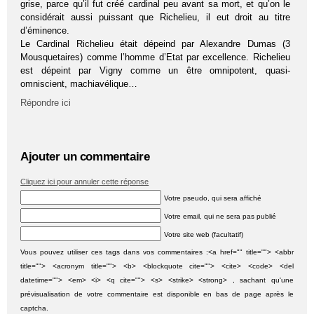
grise, parce qu’il fut créé cardinal peu avant sa mort, et qu’on le
considérait aussi puissant que Richelieu, il eut droit au titre
d’éminence.
Le Cardinal Richelieu était dépeind par Alexandre Dumas (3
Mousquetaires) comme l’homme d’Etat par excellence. Richelieu
est dépeint par Vigny comme un être omnipotent, quasi-
omniscient, machiavélique…
Répondre ici
Ajouter un commentaire
Cliquez ici pour annuler cette réponse
Votre pseudo, qui sera affiché
Votre email, qui ne sera pas publié
Votre site web (facultatif)
Vous pouvez utiliser ces tags dans vos commentaires :<a href="" title=""> <abbr
title=""> <acronym title=""> <b> <blockquote cite=""> <cite> <code> <del
datetime=""> <em> <i> <q cite=""> <s> <strike> <strong> , sachant qu'une
prévisualisation de votre commentaire est disponible en bas de page après le
captcha.