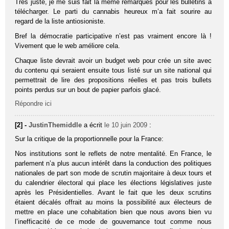
Tres juste, je me suis fait la meme remarques pour les bulletins à
télécharger. Le parti du cannabis heureux m’a fait sourire au
regard de la liste antiosioniste.
Bref la démocratie participative n’est pas vraiment encore là !
Vivement que le web améliore cela.
Chaque liste devrait avoir un budget web pour crée un site avec
du contenu qui seraient ensuite tous listé sur un site national qui
permettrait de lire des propositions réelles et pas trois bullets
points perdus sur un bout de papier parfois glacé.
Répondre ici
[2] -
JustinThemiddle
a écrit
le 10 juin 2009
:
Sur la critique de la proportionnelle pour la France:
Nos institutions sont le reflets de notre mentalité. En France, le
parlement n’a plus aucun intérêt dans la conduction des politiques
nationales de part son mode de scrutin majoritaire à deux tours et
du calendrier électoral qui place les élections législatives juste
après les Présidentielles. Avant le fait que les deux scrutins
étaient décalés offrait au moins la possibilité aux électeurs de
mettre en place une cohabitation bien que nous avons bien vu
l’inefficacité de ce mode de gouvernance tout comme nous