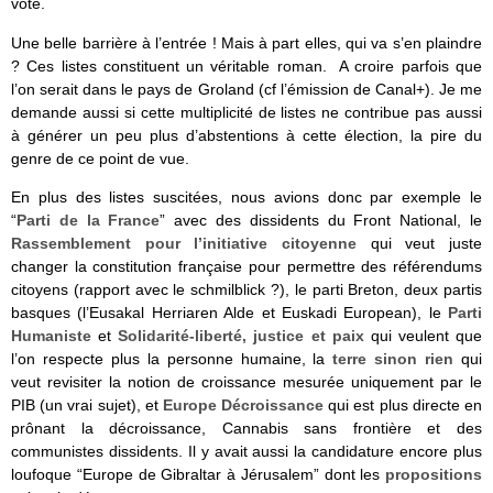
vote.
Une belle barrière à l’entrée ! Mais à part elles, qui va s’en plaindre
? Ces listes constituent un véritable roman. A croire parfois que
l’on serait dans le pays de Groland (cf l’émission de Canal+). Je me
demande aussi si cette multiplicité de listes ne contribue pas aussi
à générer un peu plus d’abstentions à cette élection, la pire du
genre de ce point de vue.
En plus des listes suscitées, nous avions donc par exemple le
“
Parti de la France
” avec des dissidents du Front National, le
Rassemblement pour l’initiative citoyenne
qui veut juste
changer la constitution française pour permettre des référendums
citoyens (rapport avec le schmilblick ?), le parti Breton, deux partis
basques (l’Eusakal Herriaren Alde et Euskadi European), le
Parti
Humaniste
et
Solidarité-liberté, justice et paix
qui veulent que
l’on respecte plus la personne humaine, la
terre sinon rien
qui
veut revisiter la notion de croissance mesurée uniquement par le
PIB (un vrai sujet), et
Europe Décroissance
qui est plus directe en
prônant la décroissance, Cannabis sans frontière et des
communistes dissidents. Il y avait aussi la candidature encore plus
loufoque “Europe de Gibraltar à Jérusalem” dont les
propositions