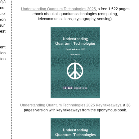
éjà
 est
Understanding Quantum Technologies 2025
, a free 1,522 pages
iel
ebook about all quantum technologies (computing,
telecommunications, cryptography, sensing):
 Son
eur,
est
ent
tion
ion
Understanding Quantum Technologies 2025 Key takeaways
, a 38
pages version with key takeaways from the eponymous book.