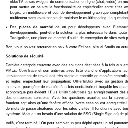
ekkoTV
et ses widgets de communication en ligne (chat, vidéo) en m
pour mettre en oeuvre la fonctionnalité de copier/coller entre sites 
Logic
, un middleware et outil de développement graphique complétant M
multicoeur sans avoir besoin de maitriser le multithreading. La question 
Des
places de marché
de ou pour développeurs avec
Flatsour
développements, peut-être la solution la plus intéressante dans toute
Toolgether
, une place de marché d’outils de conception de sites web 
Bon, vous pouvez retourner en paix à votre Eclipse, Visual Studio ou au
Solutions de sécurité
Dernière catégorie couverte avec des solutions destinées à la fois aux ent
PMEs;
CoreTrace
et son antivirus avec liste blanche d’applications au
l’environnement de travail soit très stable et contrôlé de manière centrali
et règles empêchant leur propagation;
OtherInBox
avec sa gestion de
inscrivez, pour gérer de manière à la fois centralisée et traçable les spa
économique pas évident ! Puis
Unity Solutions
qui enregistrement des ac
des entreprises sensibles. Avec les questions usuelles sur la surveill
fraudeur agit alors qu’une fenêtre affiche "votre session est enregistrée 
de mots de passe aléatoires pour les sites visités. Il fonctionne avec to
système. Mais a-t-on besoin d’une solution de SSO (Single Sign-on) de pl
Voilà, c’est terminé ! On peut sembler un peu dépité après un tel panoram