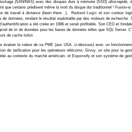
tockage (SAN/NAS) avec des disques durs à mémoire (SSD) ultra-rapide, d
nt que certains prédisent même la mort du disque dur traditionnel ! Fusion-io
es de travail à distance (been there…);
Radiant Logic
et son curieux logic
es de données, rendant le résultat exploitable par des moteurs de recherche.
d’authentification a été créée en 1996 et serait profitable. Son CEO et fondat
ciel de tri de données pour les bases de données telles que SQL Server. C’
eurs de cache Isilon.
ur évaluer la valeur de sa PME (aux USA, ci-dessous) avec un fonctionnem
tion de tarification pour les opérateurs télécoms;
Givvy
, un site pour la ges
aptée au contexte du marché américain, et
Expensify
et son système de gest