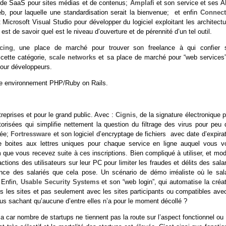
ode SaaS pour sites médias et de contenus;
Amplafi
et son service et ses A
web, pour laquelle une standardisation serait la bienvenue; et enfin
Connect
icrosoft Visual Studio pour développer du logiciel exploitant les architectu
est de savoir quel est le niveau d’ouverture et de pérennité d’un tel outil.
cing
, une place de marché pour trouver son freelance à qui confier 
 cette catégorie,
scale networks
et sa place de marché pour “web services”
pour développeurs.
tre environnement PHP/Ruby on Rails.
reprises et pour le grand public. Avec :
Cignis
, de la signature électronique 
torisées qui simplifie nettement la question du filtrage des virus pour peu 
sée;
Fortressware
et son logiciel d’encryptage de fichiers avec date d’expira
 boites aux lettres uniques pour chaque service en ligne auquel vous v
m que vous recevez suite à ces inscriptions. Bien compliqué à utiliser, et mo
tions des utilisateurs sur leur PC pour limiter les fraudes et délits des sala
ance des salariés que cela pose. Un scénario de démo irréaliste où le sala
! Enfin,
Usable Security Systems
et son “web login”, qui automatise la créa
us les sites et pas seulement avec les sites participants ou compatibles ave
us sachant qu’aucune d’entre elles n’a pour le moment décollé ?
a car nombre de startups ne tiennent pas la route sur l’aspect fonctionnel ou