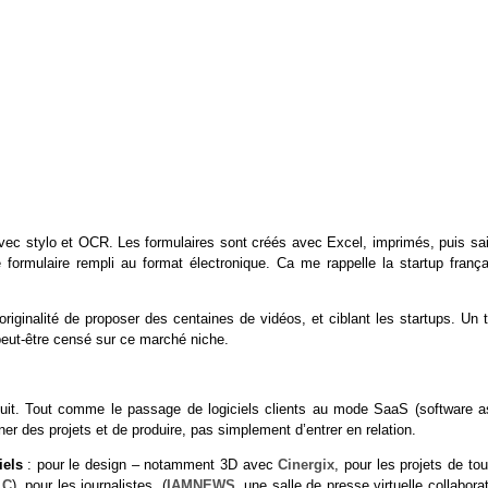
vec stylo et OCR. Les formulaires sont créés avec Excel, imprimés, puis sai
formulaire rempli au format électronique. Ca me rappelle la startup frança
’originalité de proposer des centaines de vidéos, et ciblant les startups. Un 
 peut-être censé sur ce marché niche.
rsuit. Tout comme le passage de logiciels clients au mode SaaS (software a
ner des projets et de produire, pas simplement d’entrer en relation.
iels
: pour le design – notamment 3D avec
Cinergix
, pour les projets de to
LC
), pour les journalistes (
IAMNEWS
, une salle de presse virtuelle collabora