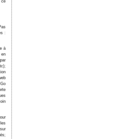
 ce
Pas
s :
e à
 en
par
c);
ion
web
1 Go
rte
ues
oin
pour
les
 sur
és;