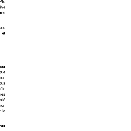
PIs
ive
res
ses
 et
pour
que
tion
ous
dèle
riés
rié
tion
c le
 sur