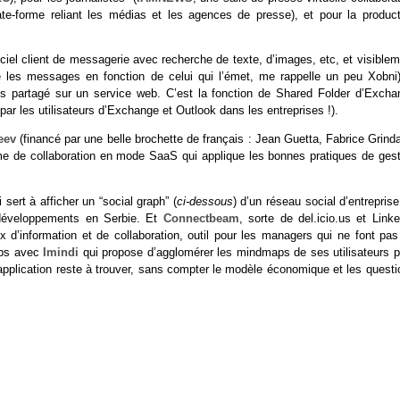
te-forme reliant les médias et les agences de presse), et pour la product
iciel client de messagerie avec recherche de texte, d’images, etc, et visible
se les messages en fonction de celui qui l’émet, me rappelle un peu Xobni)
ls partagé sur un service web. C’est la fonction de Shared Folder d’Excha
ar les utilisateurs d’Exchange et Outlook dans les entreprises !).
eev
(financé par une belle brochette de français : Jean Guetta, Fabrice Grind
me de collaboration en mode SaaS qui applique les bonnes pratiques de gest
 sert à afficher un “social graph” (
ci-dessous
) d’un réseau social d’entrepris
développements en Serbie. Et
Connectbeam
, sorte de del.icio.us et Link
lux d’information et de collaboration, outil pour les managers qui ne font pa
aps avec
Imindi
qui propose d’agglomérer les mindmaps de ses utilisateurs p
pplication reste à trouver, sans compter le modèle économique et les questi