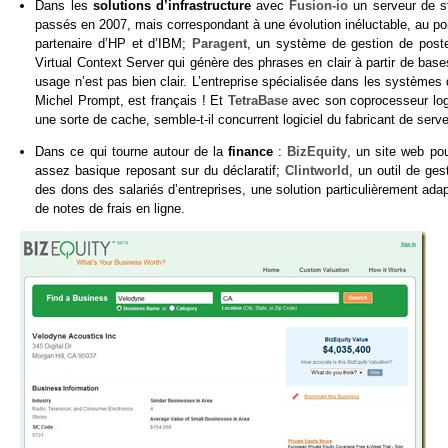
Dans les
solutions d’infrastructure
avec
Fusion-io
un serveur de s
passés en 2007, mais correspondant à une évolution inéluctable, au poi
partenaire d’HP et d’IBM;
Paragent
, un système de gestion de post
Virtual Context Server qui génère des phrases en clair à partir de bas
usage n’est pas bien clair. L’entreprise spécialisée dans les systèmes 
Michel Prompt, est français ! Et
TetraBase
avec son coprocesseur logi
une sorte de cache, semble-t-il concurrent logiciel du fabricant de serv
Dans ce qui tourne autour de la
finance
:
BizEquity
, un site web po
assez basique reposant sur du déclaratif;
Clintworld
, un outil de ges
des dons des salariés d’entreprises, une solution particulièrement ad
de notes de frais en ligne.