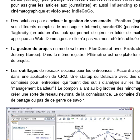
pour assigner les articles aux journalistes) et aussi
Influencing
(pla
cinématographique et vidéo avec
IndieGoGo
.
Des solutions pour améliorer la
gestion de vos emails
:
Postbox
(log
ses différents comptes de messagerie Internet),
senderOK
(prioriti
Taglocity
(un add-on d’outlook qui permet de gérer un folder de mai
appliquée au Web. Dommage car elle n’a pas vraiment été très utilisée p
La
gestion de proje
ts en mode web avec
PlanDone
et avec
Product
Jeremy Berrebi). Dans le même registre,
PIEmatrix
est une plate-for
de projets.
Les
outillages
de réseaux sociaux pour les entreprises :
Accordia
qui
dans une application de CRM. Une startup du Delaware avec des 
combinés pour l’entreprise, qui fournit des outils d’analyse sur les f
“management baladeur” ! Le pompon allant au big brother des mindm
créer une sorte de réseau neuronal de la connaissance. Le domaine d’a
de partage ou pas de ce genre de savoir.