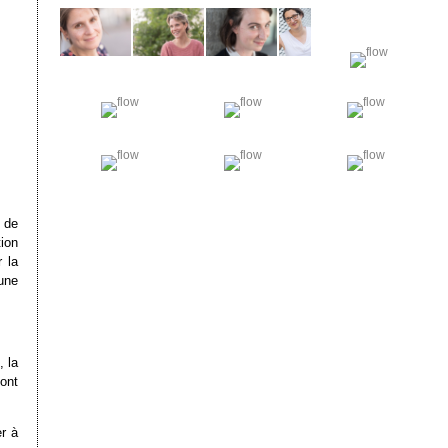
r de
ion
 la
une
, la
ont
r à