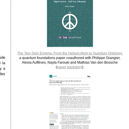
The Two-Spin Enigma: From the Helium Atom to Quantum Ontology
,
aide
a quantum foundations paper coauthored with Philippe Grangier,
Alexia Auffèves, Nayla Farouki and Mathias Van den Bossche
 la
(
paper backstory
).
 y a
des