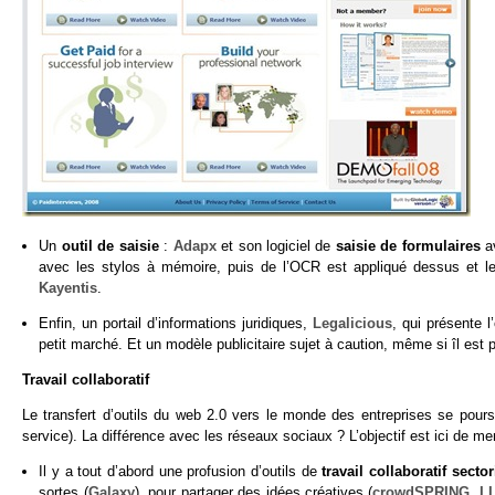
Un
outil de saisie
:
Adapx
et son logiciel de
saisie de formulaires
a
avec les stylos à mémoire, puis de l’OCR est appliqué dessus et le 
Kayentis
.
Enfin, un portail d’informations juridiques,
Legalicious
, qui présente l
petit marché. Et un modèle publicitaire sujet à caution, même si îl est
Travail collaboratif
Le transfert d’outils du web 2.0 vers le monde des entreprises se pou
service). La différence avec les réseaux sociaux ? L’objectif est ici de me
Il y a tout d’abord une profusion d’outils de
travail collaboratif sector
sortes (
Galaxy
), pour partager des idées créatives (
crowdSPRING, L