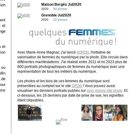
ion
Maison Bergès Jul2020
2020
54 photos
Grenoble Jul2020
ment
2020
22 photos
 et
nge
a et
ion
Avec Marie-Anne Magnac, j'ai lancé
#QFDN
, l'initiative de
valorisation de femmes du numérique par la photo. Elle circule dans
différentes manifestations. J'ai réalisé entre 2011 et mi 2023 plus de
800 portraits photographiques de femmes du numérique avec une
e ou
représentation de tous les métiers du numérique.
edIn
s de
Les photos et les bios de ces femmes du numérique sont
our
présentées au complet sur le site
QFDN
! Vous pouvez aussi
ons
visualiser les derniers portraits publiés sur
mon propre site photo
. Et
ci-dessous, les 16 derniers par date de prise de vue, les vignettes
étant cliquables.