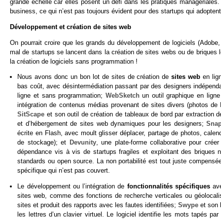
grande échelle car elles posent un défi dans les pratiques managériales.
business, ce qui n’est pas toujours évident pour des startups qui adopte
Développement et création de sites web
On pourrait croire que les grands du développement de logiciels (Adobe,
mal de startups se lancent dans la création de sites webs ou de briques 
la création de logiciels sans programmation !
Nous avons donc un bon lot de sites de création de
sites web
en lig
bas coût, avec désintermédiation passant par des designers indépend
ligne et sans programmation;
WebSketch
un outil graphique en lign
intégration de contenus médias provenant de sites divers (photos de
SitScape
et son outil de création de tableaux de bord par extraction d
et d’hébergement de sites web dynamiques pour les designers;
Sna
écrite en Flash, avec moult glisser déplacer, partage de photos, calend
de stockage); et
Devunity
, une plate-forme collaborative pour crée
dépendance vis à vis de startups fragiles et exploitant des briques 
standards ou open source. La non portabilité est tout juste compensée 
spécifique qui n’est pas couvert.
Le développement ou l’intégration de
fonctionnalités spécifiques
av
sites web, comme des fonctions de recherche verticales ou géolocal
sites et produit des rapports avec les fautes identifiées;
Swype
et son l
les lettres d’un clavier virtuel. Le logiciel identifie les mots tapés p