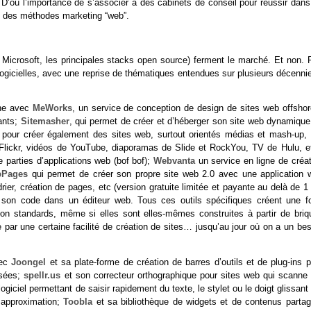
 D’où l’importance de s’associer à des cabinets de conseil pour réussir dans
nt des méthodes marketing “web”.
 Microsoft, les principales stacks open source) ferment le marché. Et non. 
logicielles, avec une reprise de thématiques entendues sur plusieurs décennie
ne avec
MeWorks
, un service de conception de design de sites web offshor
ants;
Sitemasher
, qui permet de créer et d’héberger son site web dynamique
e pour créer également des sites web, surtout orientés médias et mash-up, 
 Flickr, vidéos de YouTube, diaporamas de Slide et RockYou, TV de Hulu, et
e parties d’applications web (bof bof);
Webvanta
un service en ligne de créat
pPages
qui permet de créer son propre site web 2.0 avec une application 
rier, création de pages, etc (version gratuite limitée et payante au delà de 
r son code dans un éditeur web. Tous ces outils spécifiques créent une fo
non standards, même si elles sont elles-mêmes construites à partir de briq
par une certaine facilité de création de sites… jusqu’au jour où on a un bes
ec
Joongel
et sa plate-forme de création de barres d’outils et de plug-ins 
isées;
spellr.us
et son correcteur orthographique pour sites web qui scanne 
ogiciel permettant de saisir rapidement du texte, le stylet ou le doigt glissant
ar approximation;
Toobla
et sa bibliothèque de widgets et de contenus partag