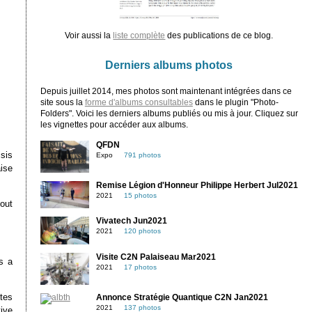
Voir aussi la
liste complète
des publications de ce blog.
Derniers albums photos
Depuis juillet 2014, mes photos sont maintenant intégrées dans ce
site sous la
forme d'albums consultables
dans le plugin "Photo-
Folders". Voici les derniers albums publiés ou mis à jour. Cliquez sur
les vignettes pour accéder aux albums.
QFDN
sis
Expo
791 photos
ise
Remise Légion d'Honneur Philippe Herbert Jul2021
2021
15 photos
tout
Vivatech Jun2021
2021
120 photos
Visite C2N Palaiseau Mar2021
s a
2021
17 photos
utes
Annonce Stratégie Quantique C2N Jan2021
2021
137 photos
tive