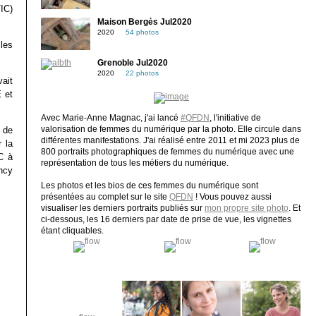
TIC)
Maison Bergès Jul2020
2020
54 photos
les
Grenoble Jul2020
2020
22 photos
ait
 et
Avec Marie-Anne Magnac, j'ai lancé
#QFDN
, l'initiative de
 de
valorisation de femmes du numérique par la photo. Elle circule dans
différentes manifestations. J'ai réalisé entre 2011 et mi 2023 plus de
 la
800 portraits photographiques de femmes du numérique avec une
C à
représentation de tous les métiers du numérique.
ncy
Les photos et les bios de ces femmes du numérique sont
présentées au complet sur le site
QFDN
! Vous pouvez aussi
visualiser les derniers portraits publiés sur
mon propre site photo
. Et
ci-dessous, les 16 derniers par date de prise de vue, les vignettes
étant cliquables.