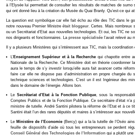
à l’Elysée lui permettait de consulter les résultats de matches de sumo s
qui ont donné lieu à la création du Musée du Quai Branly. Qu’est-ce qui a
La question est symbolique car elle fait écho au rôle des TIC dans le 
notre nouveau Premier Ministre
était bloggeur
. Certes. Mais nombreux so
ou un Secrétariat d’Etat aux nouvelles technologies. Et oui, les TIC ne so
nos dirigeants et fonctionnaires. La
presse spécialisée
l’avait relevé au 
Il y a plusieurs Ministères qui s’intéressent aux TIC, mais la coordination 
L’
Enseignement Supérieur et à la Recherche
qui chapotte entre a
Nationale de la Recherche. Ce Ministère doit en théorie coordonner 
aura le temps de s’y investir lorsqu’elle aura fait avancer cette réfor
faire car elle ne dispose pas d’administration en propre chargée du
technique sciences et technologies. C’est un il est Ingénieur des m
dans le domaine de l’énergie. Allons bon.
Le
Secrétariat d’Etat à la Fonction Publique
, sous la responsabil
Comptes Publics et de la Fonction Publique. Ce secrétaire d’état n’a p
ministre de tutelle. André Santini pilotera la réforme de l’Etat et à ce 
Santini était l’un des rares députés et maires à s’intéresser aux nouvel
Le
Ministère de l’Economie
(Bercy) qui a la la tutelle de l’Oséo ai
feuille de dispositifs d’aide où tous les entrepreneurs se perdent r
Conseil Général des Technologies de l’Information
qui a plutôt une 