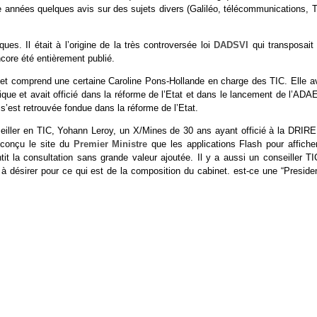
ue années quelques avis sur des sujets divers (Galiléo, télécommunications, 
es. Il était à l’origine de la très controversée loi
DADSVI
qui transposait 
core été entièrement publié.
et comprend une certaine Caroline Pons-Hollande en charge des TIC. Elle av
ue et avait officié dans la réforme de l’Etat et dans le lancement de l’ADAE
t s’est retrouvée fondue dans la réforme de l’Etat.
iller en TIC, Yohann Leroy, un X/Mines de 30 ans ayant officié à la DRIRE
t conçu le site du
Premier Ministre
que les applications Flash pour afficher
t la consultation sans grande valeur ajoutée. Il y a aussi un conseiller TI
 à désirer pour ce qui est de la composition du cabinet. est-ce une “Preside