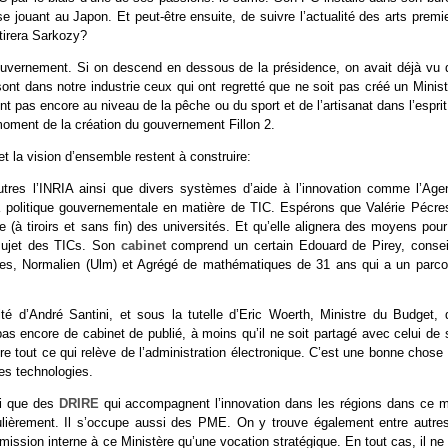
e jouant au Japon. Et peut-être ensuite, de suivre l’actualité des arts premi
ttirera Sarkozy?
gouvernement. Si on descend en dessous de la présidence, on avait déjà vu 
nt dans notre industrie ceux qui ont regretté que ne soit pas créé un Minist
nt pas encore au niveau de la pêche ou du sport et de l’artisanat dans l’espri
moment de la création du gouvernement Fillon 2.
et la vision d’ensemble restent à construire:
utres l’INRIA ainsi que divers systèmes d’aide à l’innovation comme l’Age
la politique gouvernementale en matière de TIC. Espérons que Valérie Pécre
me (à tiroirs et sans fin) des universités. Et qu’elle alignera des moyens pou
 sujet des TICs. Son
cabinet
comprend un certain Edouard de Pirey, conseil
ines, Normalien (Ulm) et Agrégé de mathématiques de 31 ans qui a un parco
ité d’André Santini, et sous la tutelle d’Eric Woerth, Ministre du Budget, 
as encore de cabinet de publié, à moins qu’il ne soit partagé avec celui de 
titre tout ce qui relève de l’administration électronique. C’est une bonne chose
les technologies.
nsi que des
DRIRE
qui accompagnent l’innovation dans les régions dans ce mi
égulièrement. Il s’occupe aussi des PME. On y trouve également entre autres
mission interne à ce Ministère qu’une vocation stratégique. En tout cas, il ne 