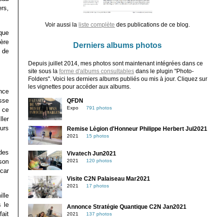
ers,
Voir aussi la
liste complète
des publications de ce blog.
que
ère
Derniers albums photos
t de
Depuis juillet 2014, mes photos sont maintenant intégrées dans ce
site sous la
forme d'albums consultables
dans le plugin "Photo-
Folders". Voici les derniers albums publiés ou mis à jour. Cliquez sur
les vignettes pour accéder aux albums.
nce
sse
QFDN
Expo
791 photos
r ce
ler
urs
Remise Légion d'Honneur Philippe Herbert Jul2021
2021
15 photos
des
Vivatech Jun2021
son
2021
120 photos
 car
Visite C2N Palaiseau Mar2021
2021
17 photos
lle
 le
Annonce Stratégie Quantique C2N Jan2021
fait
2021
137 photos