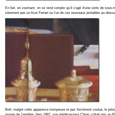
En fait, en zoomant, on se rend compte qu’il s’agit d’une sorte de sous-ma
sûrement pas un Acer Ferrari ou l’un de ces nouveaux portables au dessus
Bref, malgré cette apparence trompeuse et pas forcément voulue, le présid
moyen de l’appâter. Vers 1997, son prédécesseur Chirac s’était mis au P