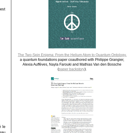
’est
The Two-Spin Enigma: From the Helium Atom to Quantum Ontology
,
a quantum foundations paper coauthored with Philippe Grangier,
Alexia Auffèves, Nayla Farouki and Mathias Van den Bossche
(
paper backstory
).
é le
eau