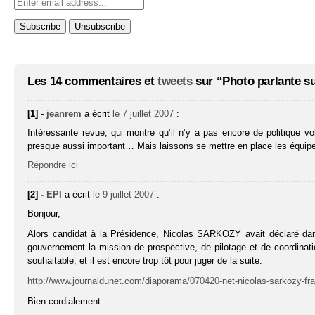
Les 14 commentaires et
tweets
sur “Photo parlante su
[1] -
jeanrem
a écrit
le 7 juillet 2007
:
Intéressante revue, qui montre qu’il n’y a pas encore de politique v
presque aussi important… Mais laissons se mettre en place les équipe
Répondre ici
[2] -
EPI
a écrit
le 9 juillet 2007
:
Bonjour,
Alors candidat à la Présidence, Nicolas SARKOZY avait déclaré dan
gouvernement la mission de prospective, de pilotage et de coordination
souhaitable, et il est encore trop tôt pour juger de la suite.
http://www.journaldunet.com/diaporama/070420-net-nicolas-sarkozy-fr
Bien cordialement