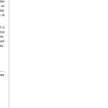
tre
 on
les
 là
cf à
mme
ns,
out
es.
res