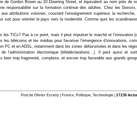
rrivée de Gordon Brown au 10 Downing Street, et équivalent au nom près de no
ne responsabilité sur la formation continue des adultes. Chez les
Danois
,
 aux attributions voisines, couvrant l’enseignement supérieur, la recherche, 
 qui soit pour orienter le pays vers la modernité. Comme quoi les scandinaves
ns les TICs? Pas à ce point, mais il peut impulser le marché et l’innovation (
dans les télécoms et les médias pour favoriser l’émergence d’innovations, co
nt en PC et en ADSL, notamment dans les zones défavorisées et dans les régio
’administration électronique (télédéclarations…). Il peut aussi et surt
ois bien trop fragmenté, complexe, et encore trop favorable aux grands group
Post de
Olivier Ezratty
|
France
,
Politique
,
Technologie
|
27236 lectu