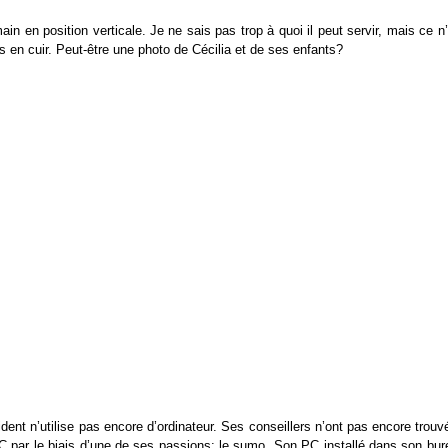
in en position verticale. Je ne sais pas trop à quoi il peut servir, mais ce n
 en cuir. Peut-être une photo de Cécilia et de ses enfants?
ent n’utilise pas encore d’ordinateur. Ses conseillers n’ont pas encore trouv
C par le biais d’une de ses passions: le sumo. Son PC installé dans son bur