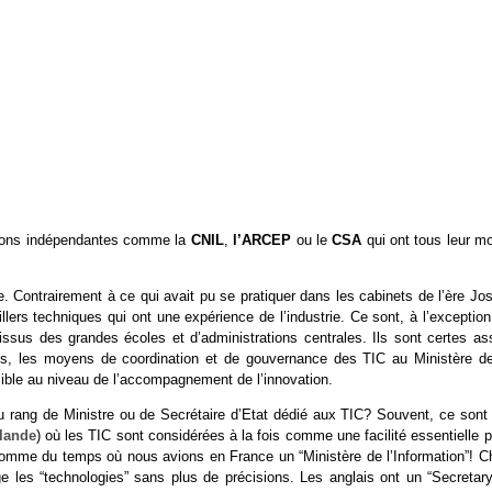
ations indépendantes comme la
CNIL
,
l’ARCEP
ou le
CSA
qui ont tous leur mo
 Contrairement à ce qui avait pu se pratiquer dans les cabinets de l’ère Jos
lers techniques qui ont une expérience de l’industrie. Ce sont, à l’exceptio
 issus des grandes écoles et d’administrations centrales. Ils sont certes as
plus, les moyens de coordination et de gouvernance des TIC au Ministère de
isible au niveau de l’accompagnement de l’innovation.
 rang de Ministre ou de Secrétaire d’Etat dédié aux TIC? Souvent, ce sont 
lande
) où les TIC sont considérées à la fois comme une facilité essentielle 
comme du temps où nous avions en France un “Ministère de l’Information”! C
ge les “technologies” sans plus de précisions. Les anglais ont un “Secretary