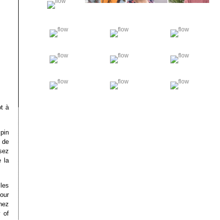
t à
pin
n de
sez
 la
les
pour
hez
 of