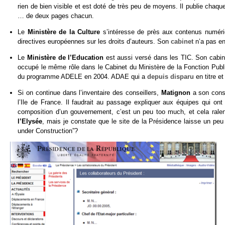
rien de bien visible et est doté de très peu de moyens. Il publie chaq
… de deux pages chacun.
Le
Ministère de la Culture
s’intéresse de près aux contenus numériqu
directives européennes sur les droits d’auteurs. Son
cabinet
n’a pas en
Le
Ministère de l’Education
est aussi versé dans les TIC. Son cabin
occupé le même rôle dans le Cabinet du Ministère de la Fonction Publiq
du programme ADELE en 2004. ADAE qui a
depuis disparu
en titre e
Si on continue dans l’inventaire des conseillers,
Matignon
a son conse
l’Ile de France. Il faudrait au passage expliquer aux équipes qui on
composition d’un gouvernement, c’est un peu too much, et cela ralenti
l’Elysée
, mais je constate que le site de la Présidence laisse un peu
under Construction”?