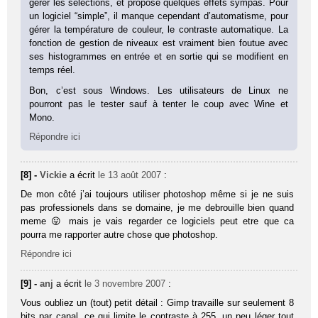
gérer les sélections, et propose quelques effets sympas. Pour
un logiciel “simple”, il manque cependant d’automatisme, pour
gérer la température de couleur, le contraste automatique. La
fonction de gestion de niveaux est vraiment bien foutue avec
ses histogrammes en entrée et en sortie qui se modifient en
temps réel.
Bon, c’est sous Windows. Les utilisateurs de Linux ne
pourront pas le tester sauf à tenter le coup avec Wine et
Mono.
Répondre ici
[8] -
Vickie
a écrit
le 13 août 2007
:
De mon côté j’ai toujours utiliser photoshop même si je ne suis
pas professionels dans se domaine, je me debrouille bien quand
meme 😛 mais je vais regarder ce logiciels peut etre que ca
pourra me rapporter autre chose que photoshop.
Répondre ici
[9] -
anj
a écrit
le 3 novembre 2007
:
Vous oubliez un (tout) petit détail : Gimp travaille sur seulement 8
bits par canal, ce qui limite le contraste à 255, un peu léger tout