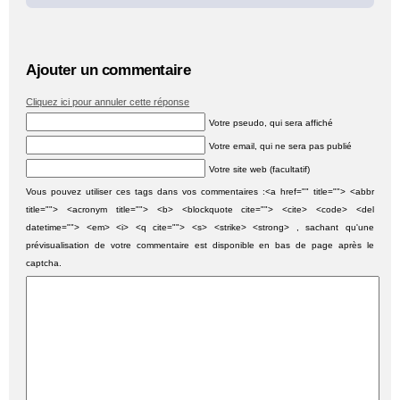
Ajouter un commentaire
Cliquez ici pour annuler cette réponse
Votre pseudo, qui sera affiché
Votre email, qui ne sera pas publié
Votre site web (facultatif)
Vous pouvez utiliser ces tags dans vos commentaires :<a href="" title=""> <abbr
title=""> <acronym title=""> <b> <blockquote cite=""> <cite> <code> <del
datetime=""> <em> <i> <q cite=""> <s> <strike> <strong> , sachant qu'une
prévisualisation de votre commentaire est disponible en bas de page après le
captcha.