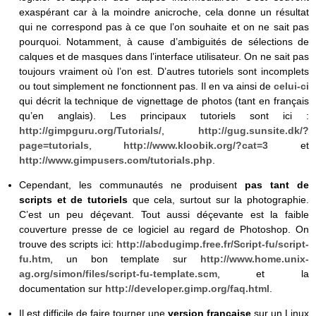
exaspérant car à la moindre anicroche, cela donne un résultat
qui ne correspond pas à ce que l’on souhaite et on ne sait pas
pourquoi. Notamment, à cause d’ambiguités de sélections de
calques et de masques dans l’interface utilisateur. On ne sait pas
toujours vraiment où l’on est. D’autres tutoriels sont incomplets
ou tout simplement ne fonctionnent pas. Il en va ainsi de
celui-ci
qui décrit la technique de vignettage de photos (tant en français
qu’en anglais). Les principaux tutoriels sont ici :
http://gimpguru.org/Tutorials/
,
http://gug.sunsite.dk/?
page=tutorials
,
http://www.kloobik.org/?cat=3
et
http://www.gimpusers.com/tutorials.php
.
Cependant, les communautés ne produisent
pas tant de
scripts et de tutoriels
que cela, surtout sur la photographie.
C’est un peu déçevant. Tout aussi déçevante est la faible
couverture presse de ce logiciel au regard de Photoshop. On
trouve des scripts ici:
http://abcdugimp.free.fr/Script-fu/script-
fu.htm
, un bon template sur
http://www.home.unix-
ag.org/simon/files/script-fu-template.scm
, et la
documentation sur
http://developer.gimp.org/faq.html
.
Il est difficile de faire tourner une
version française
sur un Linux