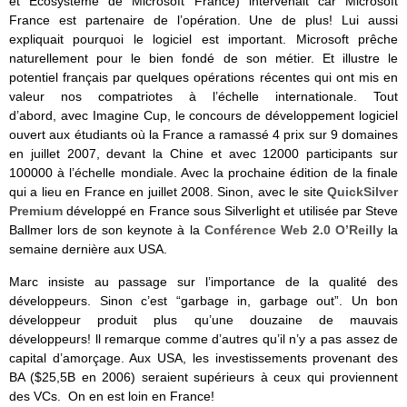
et Ecosystème de Microsoft France) intervenait car Microsoft
France est partenaire de l’opération. Une de plus! Lui aussi
expliquait pourquoi le logiciel est important. Microsoft prêche
naturellement pour le bien fondé de son métier. Et illustre le
potentiel français par quelques opérations récentes qui ont mis en
valeur nos compatriotes à l’échelle internationale. Tout
d’abord, avec Imagine Cup, le concours de développement logiciel
ouvert aux étudiants où la France a ramassé 4 prix sur 9 domaines
en juillet 2007, devant la Chine et avec 12000 participants sur
100000 à l’échelle mondiale. Avec la prochaine édition de la finale
qui a lieu en France en juillet 2008. Sinon, avec le site
QuickSilver
Premium
développé en France sous Silverlight et utilisée par Steve
Ballmer lors de son keynote à la
Conférence Web 2.0 O’Reilly
la
semaine dernière aux USA.
Marc insiste au passage sur l’importance de la qualité des
développeurs. Sinon c’est “garbage in, garbage out”. Un bon
développeur produit plus qu’une douzaine de mauvais
développeurs! ll remarque comme d’autres qu’il n’y a pas assez de
capital d’amorçage. Aux USA, les investissements provenant des
BA ($25,5B en 2006) seraient supérieurs à ceux qui proviennent
des VCs. On en est loin en France!