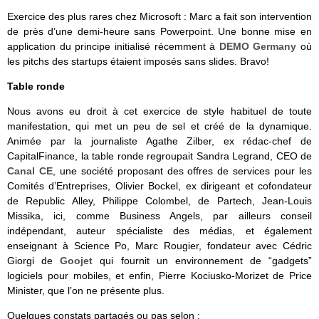
Exercice des plus rares chez Microsoft : Marc a fait son intervention
de près d’une demi-heure sans Powerpoint. Une bonne mise en
application du principe initialisé récemment à
DEMO Germany
où
les pitchs des startups étaient imposés sans slides. Bravo!
Table ronde
Nous avons eu droit à cet exercice de style habituel de toute
manifestation, qui met un peu de sel et créé de la dynamique.
Animée par la journaliste Agathe Zilber, ex rédac-chef de
CapitalFinance, la table ronde regroupait Sandra Legrand, CEO de
Canal CE
, une société proposant des offres de services pour les
Comités d’Entreprises, Olivier Bockel, ex dirigeant et cofondateur
de Republic Alley, Philippe Colombel, de Partech, Jean-Louis
Missika, ici, comme Business Angels, par ailleurs conseil
indépendant, auteur spécialiste des médias, et également
enseignant à Science Po, Marc Rougier, fondateur avec Cédric
Giorgi de
Goojet
qui fournit un environnement de “gadgets”
logiciels pour mobiles, et enfin, Pierre Kociusko-Morizet de Price
Minister, que l’on ne présente plus.
Quelques constats partagés ou pas selon :