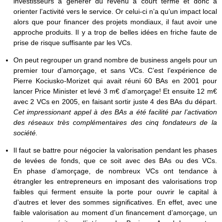
investisseurs à générer du revenu à court terme et donc à
orienter l’activité vers le service. Or celui-ci n’a qu’un impact local
alors que pour financer des projets mondiaux, il faut avoir une
approche produits. Il y a trop de belles idées en friche faute de
prise de risque suffisante par les VCs.
On peut regrouper un grand nombre de business angels pour un
premier tour d’amorçage, et sans VCs. C’est l’expérience de
Pierre Kociusko-Morizet qui avait réuni 60 BAs en 2001 pour
lancer Price Minister et levé 3 m€ d’amorçage! Et ensuite 12 m€
avec 2 VCs en 2005, en faisant sortir juste 4 des BAs du départ.
Cet impressionant appel à des BAs a été facilité par l’activation
des réseaux très complémentaires des cinq fondateurs de la
société.
Il faut se battre pour négocier la valorisation pendant les phases
de levées de fonds, que ce soit avec des BAs ou des VCs.
En phase d’amorçage, de nombreux VCs ont tendance à
étrangler les entrepreneurs en imposant des valorisations trop
faibles qui ferment ensuite la porte pour ouvrir le capital à
d’autres et lever des sommes significatives. En effet, avec une
faible valorisation au moment d’un financement d’amorçage, un