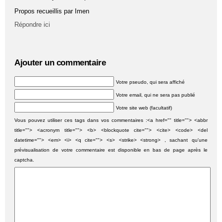
Propos recueillis par Imen
Répondre ici
Ajouter un commentaire
Votre pseudo, qui sera affiché
Votre email, qui ne sera pas publié
Votre site web (facultatif)
Vous pouvez utiliser ces tags dans vos commentaires :<a href="" title=""> <abbr
title=""> <acronym title=""> <b> <blockquote cite=""> <cite> <code> <del
datetime=""> <em> <i> <q cite=""> <s> <strike> <strong> , sachant qu'une
prévisualisation de votre commentaire est disponible en bas de page après le
captcha.