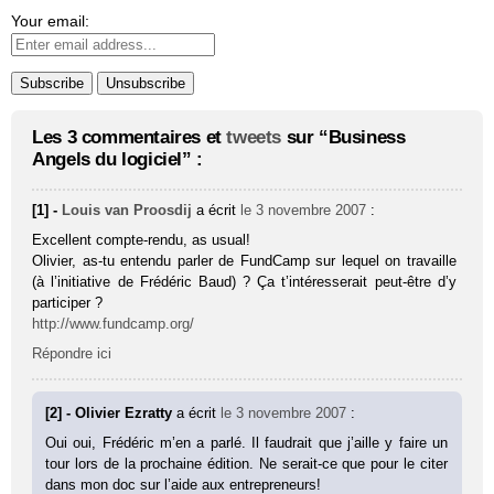
Your email:
Les 3 commentaires et
tweets
sur “Business
Angels du logiciel” :
[1] -
Louis van Proosdij
a écrit
le 3 novembre 2007
:
Excellent compte-rendu, as usual!
Olivier, as-tu entendu parler de FundCamp sur lequel on travaille
(à l’initiative de Frédéric Baud) ? Ça t’intéresserait peut-être d’y
participer ?
http://www.fundcamp.org/
Répondre ici
[2] - Olivier Ezratty
a écrit
le 3 novembre 2007
:
Oui oui, Frédéric m’en a parlé. Il faudrait que j’aille y faire un
tour lors de la prochaine édition. Ne serait-ce que pour le citer
dans mon doc sur l’aide aux entrepreneurs!