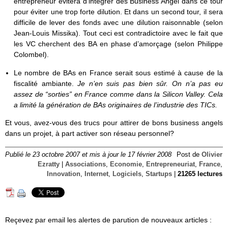
entrepreneur évitera d’intégrer des Business Angel dans ce tour
pour éviter une trop forte dilution. Et dans un second tour, il sera
difficile de lever des fonds avec une dilution raisonnable (selon
Jean-Louis Missika). Tout ceci est contradictoire avec le fait que
les VC cherchent des BA en phase d’amorçage (selon Philippe
Colombel).
Le nombre de BAs en France serait sous estimé à cause de la
fiscalité ambiante.
Je n’en suis pas bien sûr. On n’a pas eu
assez de “sorties” en France comme dans la Silicon Valley. Cela
a limité la génération de BAs originaires de l’industrie des TICs.
Et vous, avez-vous des trucs pour attirer de bons business angels
dans un projet, à part activer son réseau personnel?
Publié le 23 octobre 2007 et mis à jour le 17 février 2008
Post de
Olivier
Ezratty
|
Associations
,
Economie
,
Entrepreneuriat
,
France
,
Innovation
,
Internet
,
Logiciels
,
Startups
|
21265 lectures
Reçevez par email les alertes de parution de nouveaux articles :