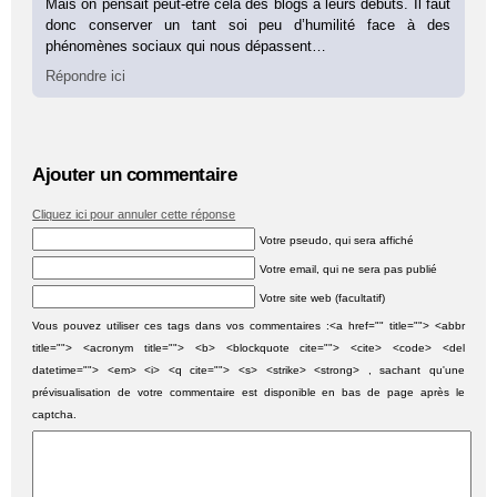
Mais on pensait peut-être cela des blogs à leurs débuts. Il faut
donc conserver un tant soi peu d’humilité face à des
phénomènes sociaux qui nous dépassent…
Répondre ici
Ajouter un commentaire
Cliquez ici pour annuler cette réponse
Votre pseudo, qui sera affiché
Votre email, qui ne sera pas publié
Votre site web (facultatif)
Vous pouvez utiliser ces tags dans vos commentaires :<a href="" title=""> <abbr
title=""> <acronym title=""> <b> <blockquote cite=""> <cite> <code> <del
datetime=""> <em> <i> <q cite=""> <s> <strike> <strong> , sachant qu'une
prévisualisation de votre commentaire est disponible en bas de page après le
captcha.