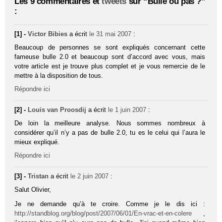
Les 9 commentaires et
tweets
sur “Bulle ou pas ?”
:
[1] -
Victor Bibies
a écrit
le 31 mai 2007
:
Beaucoup de personnes se sont expliqués concernant cette
fameuse bulle 2.0 et beaucoup sont d’accord avec vous, mais
votre article est je trouve plus complet et je vous remercie de le
mettre à la disposition de tous.
Répondre ici
[2] -
Louis van Proosdij
a écrit
le 1 juin 2007
:
De loin la meilleure analyse. Nous sommes nombreux à
considérer qu’il n’y a pas de bulle 2.0, tu es le celui qui l’aura le
mieux expliqué.
Répondre ici
[3] -
Tristan
a écrit
le 2 juin 2007
:
Salut Olivier,
Je ne demande qu’à te croire. Comme je le dis ici :
http://standblog.org/blog/post/2007/06/01/En-vrac-et-en-colere
,