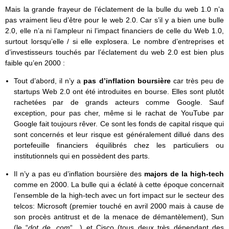
Mais la grande frayeur de l’éclatement de la bulle du web 1.0 n’a
pas vraiment lieu d’être pour le web 2.0. Car s’il y a bien une bulle
2.0, elle n’a ni l’ampleur ni l’impact financiers de celle du Web 1.0,
surtout lorsqu’elle / si elle explosera. Le nombre d’entreprises et
d’investisseurs touchés par l’éclatement du web 2.0 est bien plus
faible qu’en 2000 :
Tout d’abord, il n’y a
pas d’inflation boursière
car très peu de
startups Web 2.0 ont été introduites en bourse. Elles sont plutôt
rachetées par de grands acteurs comme Google. Sauf
exception, pour pas cher, même si le rachat de YouTube par
Google fait toujours rêver. Ce sont les fonds de capital risque qui
sont concernés et leur risque est généralement dillué dans des
portefeuille financiers équilibrés chez les particuliers ou
institutionnels qui en possèdent des parts.
Il n’y a pas eu d’inflation boursière des
majors de la high-tech
comme en 2000. La bulle qui a éclaté à cette époque concernait
l’ensemble de la high-tech avec un fort impact sur le secteur des
telcos: Microsoft (premier touché en avril 2000 mais à cause de
son procès antitrust et de la menace de démantèlement), Sun
(le “
dot de .com
“…) et Cisco (tous deux très dépendant des