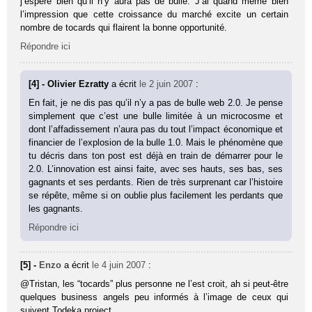
j’espere bien qu’il n’y aura pas de bulle. J’ai quand même bien
l’impression que cette croissance du marché excite un certain
nombre de tocards qui flairent la bonne opportunité.
Répondre ici
[4] - Olivier Ezratty
a écrit
le 2 juin 2007
:
En fait, je ne dis pas qu’il n’y a pas de bulle web 2.0. Je pense
simplement que c’est une bulle limitée à un microcosme et
dont l’affadissement n’aura pas du tout l’impact économique et
financier de l’explosion de la bulle 1.0. Mais le phénomène que
tu décris dans ton post est déjà en train de démarrer pour le
2.0. L’innovation est ainsi faite, avec ses hauts, ses bas, ses
gagnants et ses perdants. Rien de très surprenant car l’histoire
se répête, même si on oublie plus facilement les perdants que
les gagnants.
Répondre ici
[5] -
Enzo
a écrit
le 4 juin 2007
:
@Tristan, les “tocards” plus personne ne l’est croit, ah si peut-être
quelques business angels peu informés à l’image de ceux qui
suivent Todeka project.