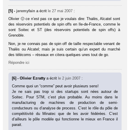
[5] -
jeremyfain
a écrit
le 27 mai 2007
:
Olivier 🙂 ce n’est pas ce que je voulais dire: Thalès, Alcatel sont
des réservoirs potentiels de spin offs en Ile-de-France, comme le
sont Soitec et ST (des réservoirs potentiels de spin offs) à
Grenoble.
Non, je ne connais pas de spin off de taille respectable venant de
Thalès ou Alcatel; mais je suis certain qu’un expert du marché
des télécoms – réseaux en citera quelques unes tout de go.
Répondre ici
[6] - Olivier Ezratty
a écrit
le 2 juin 2007
:
Comme quoi un “comme” peut avoir plusieurs sens!
Je ne sais pas trop si des startups sont nées autour de
Soitec. Pour STM, c’est plus probable. Au moins dans le
manufacturing de machines de production de semi-
conducteurs ou d’analyse de process. C’est le rôle du pôle de
compétitivité du Minatec que de les avoir fédérées. C’est
d’ailleurs le pôle modèle qui fonctionne le mieux en France il
parait.