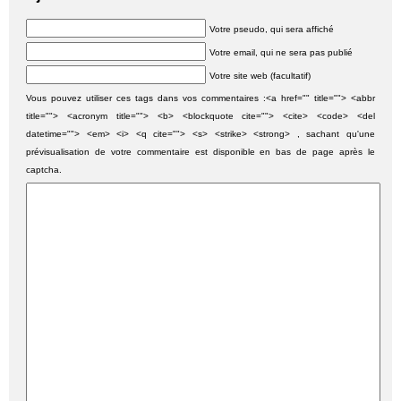
Votre pseudo, qui sera affiché
Votre email, qui ne sera pas publié
Votre site web (facultatif)
Vous pouvez utiliser ces tags dans vos commentaires :<a href="" title=""> <abbr
title=""> <acronym title=""> <b> <blockquote cite=""> <cite> <code> <del
datetime=""> <em> <i> <q cite=""> <s> <strike> <strong> , sachant qu'une
prévisualisation de votre commentaire est disponible en bas de page après le
captcha.