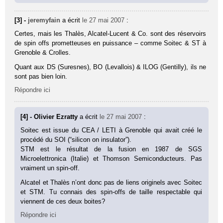
[3] -
jeremyfain
a écrit
le 27 mai 2007
:
Certes, mais les Thalès, Alcatel-Lucent & Co. sont des réservoirs
de spin offs prometteuses en puissance – comme Soitec & ST à
Grenoble & Crolles.
Quant aux DS (Suresnes), BO (Levallois) & ILOG (Gentilly), ils ne
sont pas bien loin.
Répondre ici
[4] - Olivier Ezratty
a écrit
le 27 mai 2007
:
Soitec est issue du CEA / LETI à Grenoble qui avait créé le
procédé du SOI (“silicon on insulator”).
STM est le résultat de la fusion en 1987 de SGS
Microelettronica (Italie) et Thomson Semiconducteurs. Pas
vraiment un spin-off.
Alcatel et Thalès n’ont donc pas de liens originels avec Soitec
et STM. Tu connais des spin-offs de taille respectable qui
viennent de ces deux boites?
Répondre ici