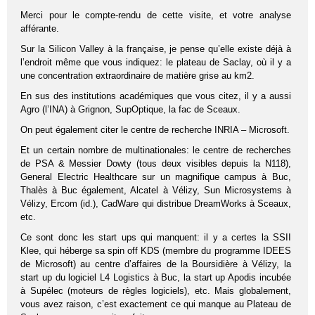
Merci pour le compte-rendu de cette visite, et votre analyse
afférante.
Sur la Silicon Valley à la française, je pense qu’elle existe déjà à
l’endroit même que vous indiquez: le plateau de Saclay, où il y a
une concentration extraordinaire de matière grise au km2.
En sus des institutions académiques que vous citez, il y a aussi
Agro (l’INA) à Grignon, SupOptique, la fac de Sceaux.
On peut également citer le centre de recherche INRIA – Microsoft.
Et un certain nombre de multinationales: le centre de recherches
de PSA & Messier Dowty (tous deux visibles depuis la N118),
General Electric Healthcare sur un magnifique campus à Buc,
Thalès à Buc également, Alcatel à Vélizy, Sun Microsystems à
Vélizy, Ercom (id.), CadWare qui distribue DreamWorks à Sceaux,
etc.
Ce sont donc les start ups qui manquent: il y a certes la SSII
Klee, qui héberge sa spin off KDS (membre du programme IDEES
de Microsoft) au centre d’affaires de la Boursidière à Vélizy, la
start up du logiciel L4 Logistics à Buc, la start up Apodis incubée
à Supélec (moteurs de règles logiciels), etc. Mais globalement,
vous avez raison, c’est exactement ce qui manque au Plateau de