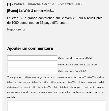
[1] -
Patrice Lamarche
a écrit
le 13 décembre 2006
:
[Event] Le Web 3 est terminé…
Le Web 3, la grande conférence sur le Web 2.0 qui a réunit près
de 1000 personnes de 37 pays différents…
Répondre ici
Ajouter un commentaire
Votre pseudo, qui sera affiché
Votre email, qui ne sera pas publié
Votre site web (facultatif)
Vous pouvez utiliser ces tags dans vos commentaires :<a href="" title=""> <abbr
title=""> <acronym title=""> <b> <blockquote cite=""> <cite> <code> <del
datetime=""> <em> <i> <q cite=""> <s> <strike> <strong> , sachant qu'une
prévisualisation de votre commentaire est disponible en bas de page après le
captcha.