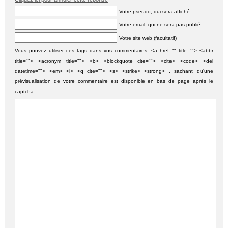
Votre pseudo, qui sera affiché
Votre email, qui ne sera pas publié
Votre site web (facultatif)
Vous pouvez utiliser ces tags dans vos commentaires :<a href="" title=""> <abbr
title=""> <acronym title=""> <b> <blockquote cite=""> <cite> <code> <del
datetime=""> <em> <i> <q cite=""> <s> <strike> <strong> , sachant qu'une
prévisualisation de votre commentaire est disponible en bas de page après le
captcha.