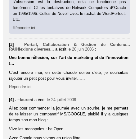
l\’obsession est la destruction, cela ne fonctionne pas
forcément. Cf les tentatives de Network Computers d\’Oracle
en 1995/1996. Celles de Novell avec le rachat de WordPerfect.
Etc.
Répondre ici
[3] -
Portail, Collaboration & Gestion de Contenu...
RÃ©flexions diverses...
a écrit
le 20 juin 2006
:
Une bonne réflexion, sur l’art du marketing et de l’innovation
!…
C’est encore moi, en cette chaude soirée d’été, je souhaitais
rajouter un petit post pour vous inviter……
Répondre ici
[4] -
~laurent
a écrit
le 24 juillet 2006
:
Allez pour commencer la journée avec un sourire, je me permets
de te laisser un comparatif MS/GOOGLE, plublié il y a quelques
temps son mon blog :
Vive les monopoles : be Open
Avec Google nous vivons en union libre.