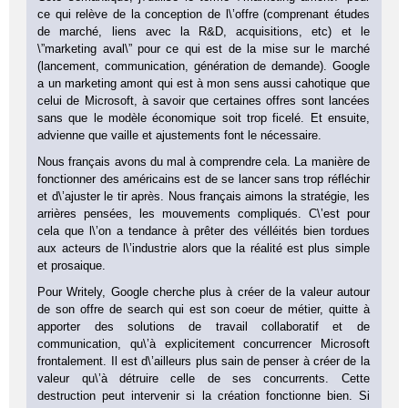
ce qui relève de la conception de l\’offre (comprenant études
de marché, liens avec la R&D, acquisitions, etc) et le
\”marketing aval\” pour ce qui est de la mise sur le marché
(lancement, communication, génération de demande). Google
a un marketing amont qui est à mon sens aussi cahotique que
celui de Microsoft, à savoir que certaines offres sont lancées
sans que le modèle économique soit trop ficelé. Et ensuite,
advienne que vaille et ajustements font le nécessaire.
Nous français avons du mal à comprendre cela. La manière de
fonctionner des américains est de se lancer sans trop réfléchir
et d\’ajuster le tir après. Nous français aimons la stratégie, les
arrières pensées, les mouvements compliqués. C\’est pour
cela que l\’on a tendance à prêter des vélléités bien tordues
aux acteurs de l\’industrie alors que la réalité est plus simple
et prosaique.
Pour Writely, Google cherche plus à créer de la valeur autour
de son offre de search qui est son coeur de métier, quitte à
apporter des solutions de travail collaboratif et de
communication, qu\’à explicitement concurrencer Microsoft
frontalement. Il est d\’ailleurs plus sain de penser à créer de la
valeur qu\’à détruire celle de ses concurrents. Cette
destruction peut intervenir si la création fonctionne bien. Si