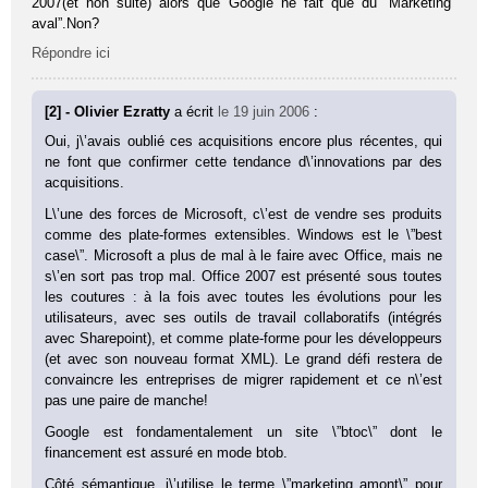
2007(et non suite) alors que Google ne fait que du “Marketing
aval”.Non?
Répondre ici
[2] - Olivier Ezratty
a écrit
le 19 juin 2006
:
Oui, j\’avais oublié ces acquisitions encore plus récentes, qui
ne font que confirmer cette tendance d\’innovations par des
acquisitions.
L\’une des forces de Microsoft, c\’est de vendre ses produits
comme des plate-formes extensibles. Windows est le \”best
case\”. Microsoft a plus de mal à le faire avec Office, mais ne
s\’en sort pas trop mal. Office 2007 est présenté sous toutes
les coutures : à la fois avec toutes les évolutions pour les
utilisateurs, avec ses outils de travail collaboratifs (intégrés
avec Sharepoint), et comme plate-forme pour les développeurs
(et avec son nouveau format XML). Le grand défi restera de
convaincre les entreprises de migrer rapidement et ce n\’est
pas une paire de manche!
Google est fondamentalement un site \”btoc\” dont le
financement est assuré en mode btob.
Côté sémantique, j\’utilise le terme \”marketing amont\” pour