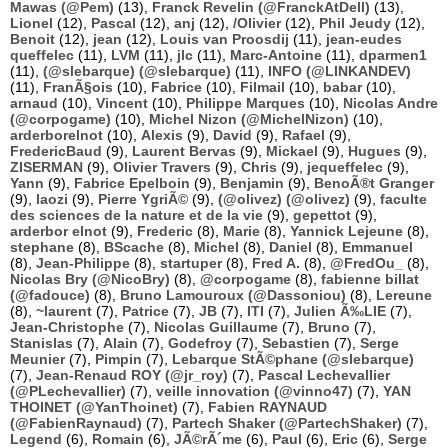
Mawas (@Pem)
(13),
Franck Revelin (@FranckAtDell)
(13),
Lionel
(12),
Pascal
(12),
anj
(12),
/Olivier
(12),
Phil Jeudy
(12),
Benoit
(12),
jean
(12),
Louis van Proosdij
(11),
jean-eudes
queffelec
(11),
LVM
(11),
jlc
(11),
Marc-Antoine
(11),
dparmen1
(11),
(@slebarque) (@slebarque)
(11),
INFO (@LINKANDEV)
(11),
FranÃ§ois
(10),
Fabrice
(10),
Filmail
(10),
babar
(10),
arnaud
(10),
Vincent
(10),
Philippe Marques
(10),
Nicolas Andre
(@corpogame)
(10),
Michel Nizon (@MichelNizon)
(10),
arderborelnot
(10),
Alexis
(9),
David
(9),
Rafael
(9),
FredericBaud
(9),
Laurent Bervas
(9),
Mickael
(9),
Hugues
(9),
ZISERMAN
(9),
Olivier Travers
(9),
Chris
(9),
jequeffelec
(9),
Yann
(9),
Fabrice Epelboin
(9),
Benjamin
(9),
BenoÃ®t Granger
(9),
laozi
(9),
Pierre YgriÃ©
(9),
(@olivez) (@olivez)
(9),
faculte
des sciences de la nature et de la vie
(9),
gepettot
(9),
arderbor elnot
(9),
Frederic
(8),
Marie
(8),
Yannick Lejeune
(8),
stephane
(8),
BScache
(8),
Michel
(8),
Daniel
(8),
Emmanuel
(8),
Jean-Philippe
(8),
startuper
(8),
Fred A.
(8),
@FredOu_
(8),
Nicolas Bry (@NicoBry)
(8),
@corpogame
(8),
fabienne billat
(@fadouce)
(8),
Bruno Lamouroux (@Dassoniou)
(8),
Lereune
(8),
~laurent
(7),
Patrice
(7),
JB
(7),
ITI
(7),
Julien Ã‰LIE
(7),
Jean-Christophe
(7),
Nicolas Guillaume
(7),
Bruno
(7),
Stanislas
(7),
Alain
(7),
Godefroy
(7),
Sebastien
(7),
Serge
Meunier
(7),
Pimpin
(7),
Lebarque StÃ©phane (@slebarque)
(7),
Jean-Renaud ROY (@jr_roy)
(7),
Pascal Lechevallier
(@PLechevallier)
(7),
veille innovation (@vinno47)
(7),
YAN
THOINET (@YanThoinet)
(7),
Fabien RAYNAUD
(@FabienRaynaud)
(7),
Partech Shaker (@PartechShaker)
(7),
Legend
(6),
Romain
(6),
JÃ©rÃ´me
(6),
Paul
(6),
Eric
(6),
Serge