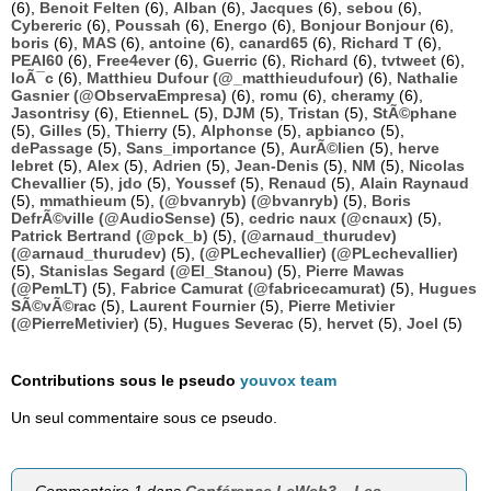
(6),
Benoit Felten
(6),
Alban
(6),
Jacques
(6),
sebou
(6),
Cybereric
(6),
Poussah
(6),
Energo
(6),
Bonjour Bonjour
(6),
boris
(6),
MAS
(6),
antoine
(6),
canard65
(6),
Richard T
(6),
PEAI60
(6),
Free4ever
(6),
Guerric
(6),
Richard
(6),
tvtweet
(6),
loÃ¯c
(6),
Matthieu Dufour (@_matthieudufour)
(6),
Nathalie
Gasnier (@ObservaEmpresa)
(6),
romu
(6),
cheramy
(6),
Jasontrisy
(6),
EtienneL
(5),
DJM
(5),
Tristan
(5),
StÃ©phane
(5),
Gilles
(5),
Thierry
(5),
Alphonse
(5),
apbianco
(5),
dePassage
(5),
Sans_importance
(5),
AurÃ©lien
(5),
herve
lebret
(5),
Alex
(5),
Adrien
(5),
Jean-Denis
(5),
NM
(5),
Nicolas
Chevallier
(5),
jdo
(5),
Youssef
(5),
Renaud
(5),
Alain Raynaud
(5),
mmathieum
(5),
(@bvanryb) (@bvanryb)
(5),
Boris
DefrÃ©ville (@AudioSense)
(5),
cedric naux (@cnaux)
(5),
Patrick Bertrand (@pck_b)
(5),
(@arnaud_thurudev)
(@arnaud_thurudev)
(5),
(@PLechevallier) (@PLechevallier)
(5),
Stanislas Segard (@El_Stanou)
(5),
Pierre Mawas
(@PemLT)
(5),
Fabrice Camurat (@fabricecamurat)
(5),
Hugues
SÃ©vÃ©rac
(5),
Laurent Fournier
(5),
Pierre Metivier
(@PierreMetivier)
(5),
Hugues Severac
(5),
hervet
(5),
Joel
(5)
Contributions sous le pseudo
youvox team
Un seul commentaire sous ce pseudo.