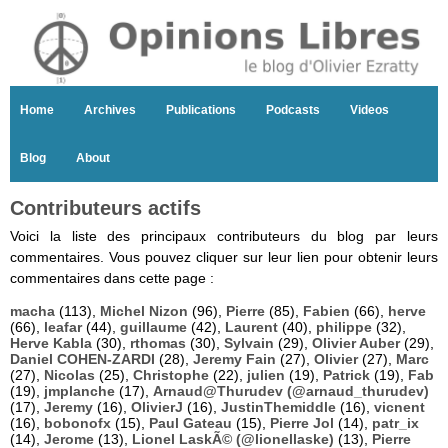
Home
Archives
Publications
Podcasts
Videos
Blog
About
Contributeurs actifs
Voici la liste des principaux contributeurs du blog par leurs
commentaires. Vous pouvez cliquer sur leur lien pour obtenir leurs
commentaires dans cette page :
macha
(113),
Michel Nizon
(96),
Pierre
(85),
Fabien
(66),
herve
(66),
leafar
(44),
guillaume
(42),
Laurent
(40),
philippe
(32),
Herve Kabla
(30),
rthomas
(30),
Sylvain
(29),
Olivier Auber
(29),
Daniel COHEN-ZARDI
(28),
Jeremy Fain
(27),
Olivier
(27),
Marc
(27),
Nicolas
(25),
Christophe
(22),
julien
(19),
Patrick
(19),
Fab
(19),
jmplanche
(17),
Arnaud@Thurudev (@arnaud_thurudev)
(17),
Jeremy
(16),
OlivierJ
(16),
JustinThemiddle
(16),
vicnent
(16),
bobonofx
(15),
Paul Gateau
(15),
Pierre Jol
(14),
patr_ix
(14),
Jerome
(13),
Lionel LaskÃ© (@lionellaske)
(13),
Pierre