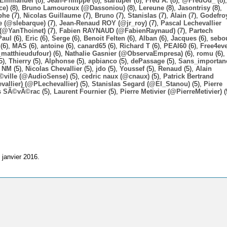
Emmanuel
(8),
Jean-Philippe
(8),
startuper
(8),
Fred A.
(8),
@FredOu_
(8),
ce)
(8),
Bruno Lamouroux (@Dassoniou)
(8),
Lereune
(8),
Jasontrisy
(8),
phe
(7),
Nicolas Guillaume
(7),
Bruno
(7),
Stanislas
(7),
Alain
(7),
Godefro
 (@slebarque)
(7),
Jean-Renaud ROY (@jr_roy)
(7),
Pascal Lechevallier
(@YanThoinet)
(7),
Fabien RAYNAUD (@FabienRaynaud)
(7),
Partech
Paul
(6),
Eric
(6),
Serge
(6),
Benoit Felten
(6),
Alban
(6),
Jacques
(6),
sebo
(6),
MAS
(6),
antoine
(6),
canard65
(6),
Richard T
(6),
PEAI60
(6),
Free4ev
_matthieudufour)
(6),
Nathalie Gasnier (@ObservaEmpresa)
(6),
romu
(6),
5),
Thierry
(5),
Alphonse
(5),
apbianco
(5),
dePassage
(5),
Sans_importan
,
NM
(5),
Nicolas Chevallier
(5),
jdo
(5),
Youssef
(5),
Renaud
(5),
Alain
Ã©ville (@AudioSense)
(5),
cedric naux (@cnaux)
(5),
Patrick Bertrand
allier) (@PLechevallier)
(5),
Stanislas Segard (@El_Stanou)
(5),
Pierre
s SÃ©vÃ©rac
(5),
Laurent Fournier
(5),
Pierre Metivier (@PierreMetivier)
(
 janvier 2016.