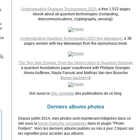
Understanding Quantum Technologies 2025
, a free 1,522 pages
y
ebook about all quantum technologies (computing,
telecommunications, cryptography, sensing):
u
er
ce
Understanding Quantum Technologies 2025 Key takeaways
, a 38
pages version with key takeaways from the eponymous book.
5),
The Two-Spin Enigma: From the Helium Atom to Quantum Ontology
,
a quantum foundations paper coauthored with Philippe Grangier,
Alexia Auffèves, Nayla Farouki and Mathias Van den Bossche
(
paper backstory
).
Voir aussi la
liste complète
des publications de ce blog.
Derniers albums photos
Depuis juillet 2014, mes photos sont maintenant intégrées dans ce
site sous la
forme d'albums consultables
dans le plugin "Photo-
Folders". Voici les derniers albums publiés ou mis à jour. Cliquez sur
les vignettes pour accéder aux albums.