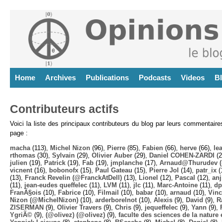
Home
Archives
Publications
Podcasts
Videos
B
Contributeurs actifs
Voici la liste des principaux contributeurs du blog par leurs commentair
page :
macha
(113),
Michel Nizon
(96),
Pierre
(85),
Fabien
(66),
herve
(66),
lea
rthomas
(30),
Sylvain
(29),
Olivier Auber
(29),
Daniel COHEN-ZARDI
(2
julien
(19),
Patrick
(19),
Fab
(19),
jmplanche
(17),
Arnaud@Thurudev (
vicnent
(16),
bobonofx
(15),
Paul Gateau
(15),
Pierre Jol
(14),
patr_ix
(
(13),
Franck Revelin (@FranckAtDell)
(13),
Lionel
(12),
Pascal
(12),
anj
(11),
jean-eudes queffelec
(11),
LVM
(11),
jlc
(11),
Marc-Antoine
(11),
dp
FranÃ§ois
(10),
Fabrice
(10),
Filmail
(10),
babar
(10),
arnaud
(10),
Vinc
Nizon (@MichelNizon)
(10),
arderborelnot
(10),
Alexis
(9),
David
(9),
R
ZISERMAN
(9),
Olivier Travers
(9),
Chris
(9),
jequeffelec
(9),
Yann
(9),
YgriÃ©
(9),
(@olivez) (@olivez)
(9),
faculte des sciences de la nature e