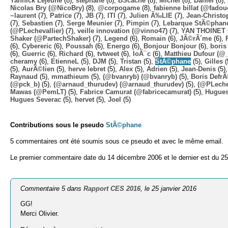
Yannick Lejeune
(8),
stephane
(8),
BScache
(8),
Michel
(8),
Daniel
(8),
Nicolas Bry (@NicoBry)
(8),
@corpogame
(8),
fabienne billat (@fadou
~laurent
(7),
Patrice
(7),
JB
(7),
ITI
(7),
Julien Ã‰LIE
(7),
Jean-Christo
(7),
Sebastien
(7),
Serge Meunier
(7),
Pimpin
(7),
Lebarque StÃ©phane
(@PLechevallier)
(7),
veille innovation (@vinno47)
(7),
YAN THOINET 
Shaker (@PartechShaker)
(7),
Legend
(6),
Romain
(6),
JÃ©rÃ´me
(6),
(6),
Cybereric
(6),
Poussah
(6),
Energo
(6),
Bonjour Bonjour
(6),
boris
(6),
Guerric
(6),
Richard
(6),
tvtweet
(6),
loÃ¯c
(6),
Matthieu Dufour (@
cheramy
(6),
EtienneL
(5),
DJM
(5),
Tristan
(5),
StÃ©phane
(5),
Gilles
(
(5),
AurÃ©lien
(5),
herve lebret
(5),
Alex
(5),
Adrien
(5),
Jean-Denis
(5)
Raynaud
(5),
mmathieum
(5),
(@bvanryb) (@bvanryb)
(5),
Boris Defr
(@pck_b)
(5),
(@arnaud_thurudev) (@arnaud_thurudev)
(5),
(@PLechev
Mawas (@PemLT)
(5),
Fabrice Camurat (@fabricecamurat)
(5),
Hugue
Hugues Severac
(5),
hervet
(5),
Joel
(5)
Contributions sous le pseudo
StÃ©phane
5 commentaires ont été soumis sous ce pseudo et avec le même email.
Le premier commentaire date du 14 décembre 2006 et le dernier est du 25
Commentaire 5 dans
Rapport CES 2016
, le 25 janvier 2016
GG!
Merci Olivier.