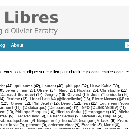
log
About
es. Vous pouvez cliquer sur leur lien pour obtenir leurs commentaires dans ce
far
(44),
guillaume
(42),
Laurent
(40),
philippe
(32),
Herve Kabla
(30),
8),
Jeremy Fain
(27),
Olivier
(27),
Marc
(27),
Nicolas
(25),
Christophe
(22),
@arnaud_thurudev)
(17),
Jeremy
(16),
OlivierJ
(16),
JustinThemiddle
(16)
14),
Jerome
(13),
Lionel LaskÃ© (@lionellaske)
(13),
Pierre Mawas (@Pe
(12),
/Olivier
(12),
Phil Jeudy
(12),
Benoit
(12),
jean
(12),
Louis van Proos
armen1
(11),
(@slebarque) (@slebarque)
(11),
INFO (@LINKANDEV)
(11),
ent
(10),
Philippe Marques
(10),
Nicolas Andre (@corpogame)
(10),
Miche
afael
(9),
FredericBaud
(9),
Laurent Bervas
(9),
Mickael
(9),
Hugues
(9),
Fabrice Epelboin
(9),
Benjamin
(9),
BenoÃ®t Granger
(9),
laozi
(9),
Pierre
t de la vie
(9),
gepettot
(9),
arderbor elnot
(9),
Frederic
(8),
Marie
(8),