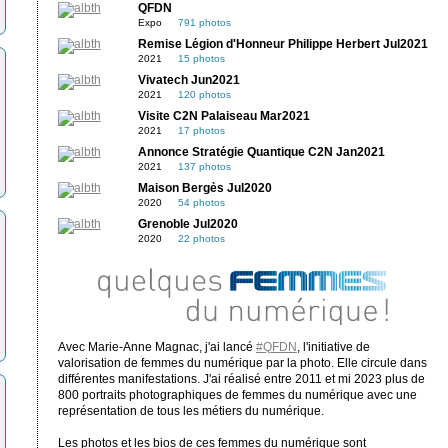
QFDN
Expo
791 photos
Remise Légion d'Honneur Philippe Herbert Jul2021
2021
15 photos
Vivatech Jun2021
2021
120 photos
Visite C2N Palaiseau Mar2021
2021
17 photos
Annonce Stratégie Quantique C2N Jan2021
2021
137 photos
Maison Bergès Jul2020
2020
54 photos
Grenoble Jul2020
2020
22 photos
Avec Marie-Anne Magnac, j'ai lancé
#QFDN
, l'initiative de
valorisation de femmes du numérique par la photo. Elle circule dans
différentes manifestations. J'ai réalisé entre 2011 et mi 2023 plus de
800 portraits photographiques de femmes du numérique avec une
représentation de tous les métiers du numérique.
Les photos et les bios de ces femmes du numérique sont