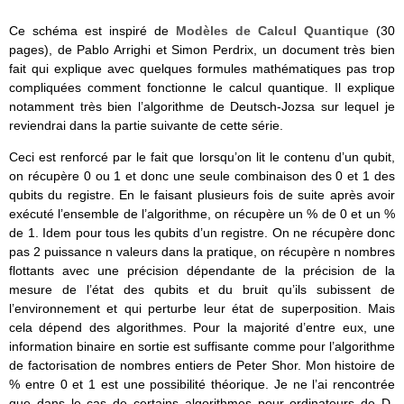
Ce schéma est inspiré de
Modèles de Calcul Quantique
(30
pages), de Pablo Arrighi et Simon Perdrix, un document très bien
fait qui explique avec quelques formules mathématiques pas trop
compliquées comment fonctionne le calcul quantique. Il explique
notamment très bien l’algorithme de Deutsch-Jozsa sur lequel je
reviendrai dans la partie suivante de cette série.
Ceci est renforcé par le fait que lorsqu’on lit le contenu d’un qubit,
on récupère 0 ou 1 et donc une seule combinaison des 0 et 1 des
qubits du registre. En le faisant plusieurs fois de suite après avoir
exécuté l’ensemble de l’algorithme, on récupère un % de 0 et un %
de 1. Idem pour tous les qubits d’un registre. On ne récupère donc
pas 2 puissance n valeurs dans la pratique, on récupère n nombres
flottants avec une précision dépendante de la précision de la
mesure de l’état des qubits et du bruit qu’ils subissent de
l’environnement et qui perturbe leur état de superposition. Mais
cela dépend des algorithmes. Pour la majorité d’entre eux, une
information binaire en sortie est suffisante comme pour l’algorithme
de factorisation de nombres entiers de Peter Shor. Mon histoire de
% entre 0 et 1 est une possibilité théorique. Je ne l’ai rencontrée
que dans le cas de certains algorithmes pour ordinateurs de D-