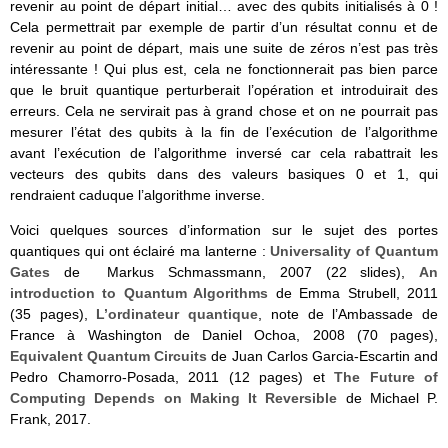
revenir au point de départ initial… avec des qubits initialisés à 0 !
Cela permettrait par exemple de partir d’un résultat connu et de
revenir au point de départ, mais une suite de zéros n’est pas très
intéressante ! Qui plus est, cela ne fonctionnerait pas bien parce
que le bruit quantique perturberait l’opération et introduirait des
erreurs. Cela ne servirait pas à grand chose et on ne pourrait pas
mesurer l’état des qubits à la fin de l’exécution de l’algorithme
avant l’exécution de l’algorithme inversé car cela rabattrait les
vecteurs des qubits dans des valeurs basiques 0 et 1, qui
rendraient caduque l’algorithme inverse.
Voici quelques sources d’information sur le sujet des portes
quantiques qui ont éclairé ma lanterne :
Universality of Quantum
Gates
de Markus Schmassmann, 2007 (22 slides),
An
introduction to Quantum Algorithms
de Emma Strubell, 2011
(35 pages),
L’ordinateur quantique
, note de l’Ambassade de
France à Washington de Daniel Ochoa, 2008 (70 pages),
Equivalent Quantum Circuits
de Juan Carlos Garcia-Escartin and
Pedro Chamorro-Posada, 2011 (12 pages) et
The Future of
Computing Depends on Making It Reversible
de Michael P.
Frank, 2017.