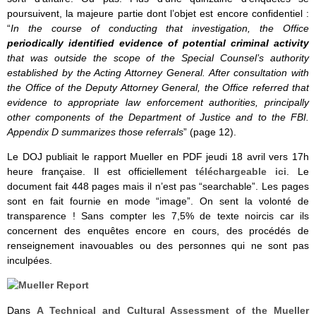
poursuivent, la majeure partie dont l’objet est encore confidentiel :
“
In the course of conducting that investigation, the Office
periodically identified evidence of potential criminal activity
that was outside the scope of the Special Counsel’s authority
established by the Acting Attorney General. After consultation with
the Office of the Deputy Attorney General, the Office referred that
evidence to appropriate law enforcement authorities, principally
other components of the Department of Justice and to the FBI.
Appendix D summarizes those referrals
” (page 12).
Le DOJ publiait le rapport Mueller en PDF jeudi 18 avril vers 17h
heure française. Il est officiellement
téléchargeable ici
. Le
document fait 448 pages mais il n’est pas “searchable”. Les pages
sont en fait fournie en mode “image”. On sent la volonté de
transparence ! Sans compter les 7,5% de texte noircis car ils
concernent des enquêtes encore en cours, des procédés de
renseignement inavouables ou des personnes qui ne sont pas
inculpées.
Dans
A Technical and Cultural Assessment of the Mueller