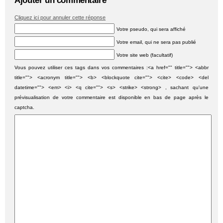
Ajouter un commentaire
Cliquez ici pour annuler cette réponse
Votre pseudo, qui sera affiché
Votre email, qui ne sera pas publié
Votre site web (facultatif)
Vous pouvez utiliser ces tags dans vos commentaires :<a href="" title=""> <abbr
title=""> <acronym title=""> <b> <blockquote cite=""> <cite> <code> <del
datetime=""> <em> <i> <q cite=""> <s> <strike> <strong> , sachant qu'une
prévisualisation de votre commentaire est disponible en bas de page après le
captcha.