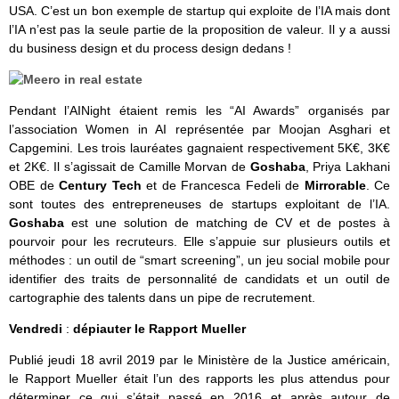
USA. C’est un bon exemple de startup qui exploite de l’IA mais dont
l’IA n’est pas la seule partie de la proposition de valeur. Il y a aussi
du business design et du process design dedans !
Pendant l’AINight étaient remis les “AI Awards” organisés par
l’association Women in AI représentée par Moojan Asghari et
Capgemini. Les trois lauréates gagnaient respectivement 5K€, 3K€
et 2K€. Il s’agissait de Camille Morvan de
Goshaba
, Priya Lakhani
OBE de
Century Tech
et de Francesca Fedeli de
Mirrorable
. Ce
sont toutes des entrepreneuses de startups exploitant de l’IA.
Goshaba
est une solution de matching de CV et de postes à
pourvoir pour les recruteurs. Elle s’appuie sur plusieurs outils et
méthodes : un outil de “smart screening”, un jeu social mobile pour
identifier des traits de personnalité de candidats et un outil de
cartographie des talents dans un pipe de recrutement.
Vendredi
:
dépiauter le Rapport Mueller
Publié jeudi 18 avril 2019 par le Ministère de la Justice américain,
le Rapport Mueller était l’un des rapports les plus attendus pour
déterminer ce qui s’était passé en 2016 et après autour de