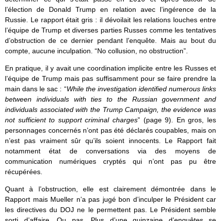
l’élection de Donald Trump en relation avec l’ingérence de la
Russie. Le rapport était gris : il dévoilait les relations louches entre
l’équipe de Trump et diverses parties Russes comme les tentatives
d’obstruction de ce dernier pendant l’enquête. Mais au bout du
compte, aucune inculpation. “No collusion, no obstruction”.
En pratique, il y avait une coordination implicite entre les Russes et
l’équipe de Trump mais pas suffisamment pour se faire prendre la
main dans le sac : “
While the investigation identified numerous links
between individuals with ties to the Russian government and
individuals associated with the Trump Campaign, the evidence was
not sufficient to support criminal charges
” (page 9). En gros, les
personnages concernés n’ont pas été déclarés coupables, mais on
n’est pas vraiment sûr qu’ils soient innocents. Le Rapport fait
notamment état de conversations via des moyens de
communication numériques cryptés qui n’ont pas pu être
récupérées.
Quant à l’obstruction, elle est clairement démontrée dans le
Rapport mais Mueller n’a pas jugé bon d’inculper le Président car
les directives du DOJ ne le permettent pas. Le Président semble
sorti d’affaire. Ou pas. Plus d’une quinzaine d’enquêtes se