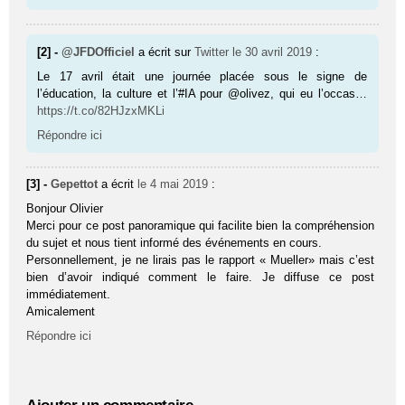
[2] -
@JFDOfficiel
a écrit sur
Twitter
le 30 avril 2019
:
Le 17 avril était une journée placée sous le signe de
l’éducation, la culture et l’#IA pour @olivez, qui eu l’occas…
https://t.co/82HJzxMKLi
Répondre ici
[3] -
Gepettot
a écrit
le 4 mai 2019
:
Bonjour Olivier
Merci pour ce post panoramique qui facilite bien la compréhension
du sujet et nous tient informé des événements en cours.
Personnellement, je ne lirais pas le rapport « Mueller» mais c’est
bien d’avoir indiqué comment le faire. Je diffuse ce post
immédiatement.
Amicalement
Répondre ici