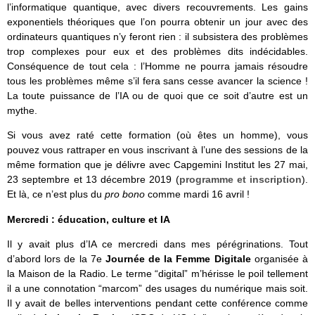
l’informatique quantique, avec divers recouvrements. Les gains
exponentiels théoriques que l’on pourra obtenir un jour avec des
ordinateurs quantiques n’y feront rien : il subsistera des problèmes
trop complexes pour eux et des problèmes dits indécidables.
Conséquence de tout cela : l’Homme ne pourra jamais résoudre
tous les problèmes même s’il fera sans cesse avancer la science !
La toute puissance de l’IA ou de quoi que ce soit d’autre est un
mythe.
Si vous avez raté cette formation (où êtes un homme), vous
pouvez vous rattraper en vous inscrivant à l’une des sessions de la
même formation que je délivre avec Capgemini Institut les 27 mai,
23 septembre et 13 décembre 2019 (
programme et inscription
).
Et là, ce n’est plus du
pro bono
comme mardi 16 avril !
Mercredi : éducation, culture et IA
Il y avait plus d’IA ce mercredi dans mes pérégrinations. Tout
d’abord lors de la 7e
Journée de la Femme Digitale
organisée à
la Maison de la Radio. Le terme “digital” m’hérisse le poil tellement
il a une connotation “marcom” des usages du numérique mais soit.
Il y avait de belles interventions pendant cette conférence comme