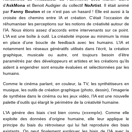
d’
AskMona
et Benoit Audigier du collectif
NoArtist
. Il était animé
par
Fanny Bouton
et ce n’est pas un hasard ! Elle est aussi à la
croisée des chemins entre IA et création. C’était l’occasion de
réhumaniser les perceptions sur les notions de créativité autour de
l’IA. Nous étions assez d’accords entre intervenants sur ce point.
L’IA est une boîte à outil. La créativité impose au minimum la mise
en place d’une boucle de feedback avec les humains. L’IA et
notamment les réseaux génératifs utilisés dans l’écrit, la création
graphique, musicale ou autre, ont toujours besoin d’être
paramétrés par des développeurs et artistes et les créations qu’ils
aident à engendrer sont ensuite évaluées et sélectionnées par les
humains.
Comme le cinéma parlant, en couleur, la TV, les synthétiseurs en
musique, les outils de création graphique (photo, dessin), l’imagerie
de synthèse dans le cinéma ou les jeux vidéo, l’IA est une nouvelle
palette d’outils qui élargit le périmètre de la créativité humaine.
L’IA génère des biais c’est bien connu (
exemple
). Comme elle
exploite des données d’origine humaine, elle leur applique le
principe du biais du rétroviseur qui lui fait reproduire des biais
existants. On peut finalement expliquer les biais de l’IA avec la