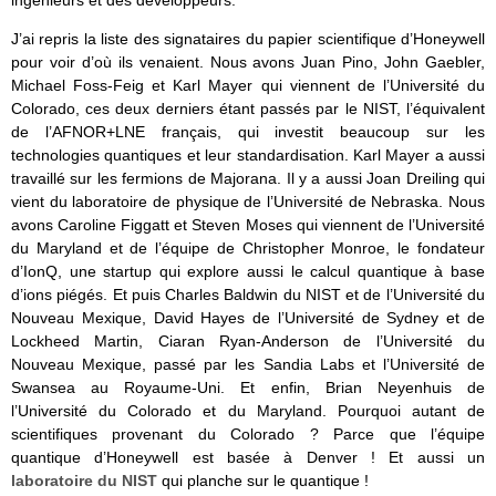
ingénieurs et des développeurs.
J’ai repris la liste des signataires du papier scientifique d’Honeywell
pour voir d’où ils venaient. Nous avons Juan Pino, John Gaebler,
Michael Foss-Feig et Karl Mayer qui viennent de l’Université du
Colorado, ces deux derniers étant passés par le NIST, l’équivalent
de l’AFNOR+LNE français, qui investit beaucoup sur les
technologies quantiques et leur standardisation. Karl Mayer a aussi
travaillé sur les fermions de Majorana. Il y a aussi Joan Dreiling qui
vient du laboratoire de physique de l’Université de Nebraska. Nous
avons Caroline Figgatt et Steven Moses qui viennent de l’Université
du Maryland et de l’équipe de Christopher Monroe, le fondateur
d’IonQ, une startup qui explore aussi le calcul quantique à base
d’ions piégés. Et puis Charles Baldwin du NIST et de l’Université du
Nouveau Mexique, David Hayes de l’Université de Sydney et de
Lockheed Martin, Ciaran Ryan-Anderson de l’Université du
Nouveau Mexique, passé par les Sandia Labs et l’Université de
Swansea au Royaume-Uni. Et enfin, Brian Neyenhuis de
l’Université du Colorado et du Maryland. Pourquoi autant de
scientifiques provenant du Colorado ? Parce que l’équipe
quantique d’Honeywell est basée à Denver ! Et aussi un
laboratoire du NIST
qui planche sur le quantique !