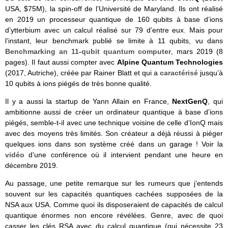
USA, $75M), la spin-off de l’Université de Maryland. Ils ont réalisé
en 2019 un processeur quantique de 160 qubits à base d’ions
d’ytterbium avec un calcul réalisé sur 79 d’entre eux. Mais pour
l’instant, leur benchmark publié se limite à 11 qubits, vu dans
Benchmarking an 11-qubit quantum computer
, mars 2019 (8
pages). Il faut aussi compter avec
Alpine Quantum Technologies
(2017, Autriche), créée par Rainer Blatt et qui a
caractérisé
jusqu’à
10 qubits à ions piégés de très bonne qualité.
Il y a aussi la startup de Yann Allain en France,
NextGenQ
, qui
ambitionne aussi de créer un ordinateur quantique à base d’ions
piégés, semble-t-il avec une technique voisine de celle d’IonQ mais
avec des moyens très limités. Son créateur a déjà réussi à piéger
quelques ions dans son système créé dans un garage ! Voir la
vidéo
d’une conférence où il intervient pendant une heure en
décembre 2019.
Au passage, une petite remarque sur les rumeurs que j’entends
souvent sur les capacités quantiques cachées supposées de la
NSA aux USA. Comme quoi ils disposeraient de capacités de calcul
quantique énormes non encore révélées. Genre, avec de quoi
casser les clés RSA avec du calcul quantique (qui nécessite 23