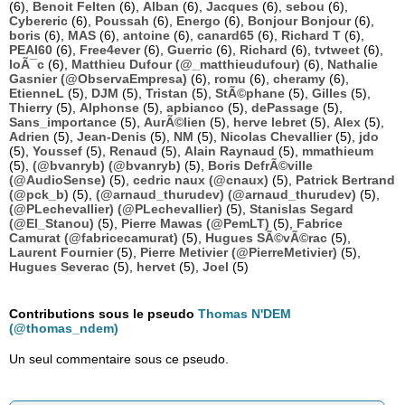
(6),
Benoit Felten
(6),
Alban
(6),
Jacques
(6),
sebou
(6),
Cybereric
(6),
Poussah
(6),
Energo
(6),
Bonjour Bonjour
(6),
boris
(6),
MAS
(6),
antoine
(6),
canard65
(6),
Richard T
(6),
PEAI60
(6),
Free4ever
(6),
Guerric
(6),
Richard
(6),
tvtweet
(6),
loÃ¯c
(6),
Matthieu Dufour (@_matthieudufour)
(6),
Nathalie
Gasnier (@ObservaEmpresa)
(6),
romu
(6),
cheramy
(6),
EtienneL
(5),
DJM
(5),
Tristan
(5),
StÃ©phane
(5),
Gilles
(5),
Thierry
(5),
Alphonse
(5),
apbianco
(5),
dePassage
(5),
Sans_importance
(5),
AurÃ©lien
(5),
herve lebret
(5),
Alex
(5),
Adrien
(5),
Jean-Denis
(5),
NM
(5),
Nicolas Chevallier
(5),
jdo
(5),
Youssef
(5),
Renaud
(5),
Alain Raynaud
(5),
mmathieum
(5),
(@bvanryb) (@bvanryb)
(5),
Boris DefrÃ©ville
(@AudioSense)
(5),
cedric naux (@cnaux)
(5),
Patrick Bertrand
(@pck_b)
(5),
(@arnaud_thurudev) (@arnaud_thurudev)
(5),
(@PLechevallier) (@PLechevallier)
(5),
Stanislas Segard
(@El_Stanou)
(5),
Pierre Mawas (@PemLT)
(5),
Fabrice
Camurat (@fabricecamurat)
(5),
Hugues SÃ©vÃ©rac
(5),
Laurent Fournier
(5),
Pierre Metivier (@PierreMetivier)
(5),
Hugues Severac
(5),
hervet
(5),
Joel
(5)
Contributions sous le pseudo
Thomas N'DEM
(@thomas_ndem)
Un seul commentaire sous ce pseudo.