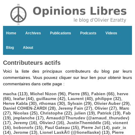
Home
Archives
Publications
Podcasts
Videos
Blog
About
Contributeurs actifs
Voici la liste des principaux contributeurs du blog par leurs
commentaires. Vous pouvez cliquer sur leur lien pour obtenir leurs
commentaires dans cette page :
macha
(113),
Michel Nizon
(96),
Pierre
(85),
Fabien
(66),
herve
(66),
leafar
(44),
guillaume
(42),
Laurent
(40),
philippe
(32),
Herve Kabla
(30),
rthomas
(30),
Sylvain
(29),
Olivier Auber
(29),
Daniel COHEN-ZARDI
(28),
Jeremy Fain
(27),
Olivier
(27),
Marc
(27),
Nicolas
(25),
Christophe
(22),
julien
(19),
Patrick
(19),
Fab
(19),
jmplanche
(17),
Arnaud@Thurudev (@arnaud_thurudev)
(17),
Jeremy
(16),
OlivierJ
(16),
JustinThemiddle
(16),
vicnent
(16),
bobonofx
(15),
Paul Gateau
(15),
Pierre Jol
(14),
patr_ix
(14),
Jerome
(13),
Lionel LaskÃ© (@lionellaske)
(13),
Pierre