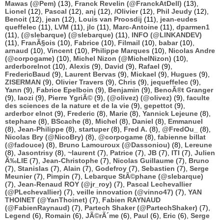
Mawas (@Pem)
(13),
Franck Revelin (@FranckAtDell)
(13),
Lionel
(12),
Pascal
(12),
anj
(12),
/Olivier
(12),
Phil Jeudy
(12),
Benoit
(12),
jean
(12),
Louis van Proosdij
(11),
jean-eudes
queffelec
(11),
LVM
(11),
jlc
(11),
Marc-Antoine
(11),
dparmen1
(11),
(@slebarque) (@slebarque)
(11),
INFO (@LINKANDEV)
(11),
FranÃ§ois
(10),
Fabrice
(10),
Filmail
(10),
babar
(10),
arnaud
(10),
Vincent
(10),
Philippe Marques
(10),
Nicolas Andre
(@corpogame)
(10),
Michel Nizon (@MichelNizon)
(10),
arderborelnot
(10),
Alexis
(9),
David
(9),
Rafael
(9),
FredericBaud
(9),
Laurent Bervas
(9),
Mickael
(9),
Hugues
(9),
ZISERMAN
(9),
Olivier Travers
(9),
Chris
(9),
jequeffelec
(9),
Yann
(9),
Fabrice Epelboin
(9),
Benjamin
(9),
BenoÃ®t Granger
(9),
laozi
(9),
Pierre YgriÃ©
(9),
(@olivez) (@olivez)
(9),
faculte
des sciences de la nature et de la vie
(9),
gepettot
(9),
arderbor elnot
(9),
Frederic
(8),
Marie
(8),
Yannick Lejeune
(8),
stephane
(8),
BScache
(8),
Michel
(8),
Daniel
(8),
Emmanuel
(8),
Jean-Philippe
(8),
startuper
(8),
Fred A.
(8),
@FredOu_
(8),
Nicolas Bry (@NicoBry)
(8),
@corpogame
(8),
fabienne billat
(@fadouce)
(8),
Bruno Lamouroux (@Dassoniou)
(8),
Lereune
(8),
Jasontrisy
(8),
~laurent
(7),
Patrice
(7),
JB
(7),
ITI
(7),
Julien
Ã‰LIE
(7),
Jean-Christophe
(7),
Nicolas Guillaume
(7),
Bruno
(7),
Stanislas
(7),
Alain
(7),
Godefroy
(7),
Sebastien
(7),
Serge
Meunier
(7),
Pimpin
(7),
Lebarque StÃ©phane (@slebarque)
(7),
Jean-Renaud ROY (@jr_roy)
(7),
Pascal Lechevallier
(@PLechevallier)
(7),
veille innovation (@vinno47)
(7),
YAN
THOINET (@YanThoinet)
(7),
Fabien RAYNAUD
(@FabienRaynaud)
(7),
Partech Shaker (@PartechShaker)
(7),
Legend
(6),
Romain
(6),
JÃ©rÃ´me
(6),
Paul
(6),
Eric
(6),
Serge