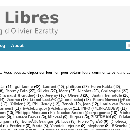
log
About
es. Vous pouvez cliquer sur leur lien pour obtenir leurs commentaires dans ce
far
(44),
guillaume
(42),
Laurent
(40),
philippe
(32),
Herve Kabla
(30),
8),
Jeremy Fain
(27),
Olivier
(27),
Marc
(27),
Nicolas
(25),
Christophe
(22),
@arnaud_thurudev)
(17),
Jeremy
(16),
OlivierJ
(16),
JustinThemiddle
(16)
14),
Jerome
(13),
Lionel LaskÃ© (@lionellaske)
(13),
Pierre Mawas (@Pe
(12),
/Olivier
(12),
Phil Jeudy
(12),
Benoit
(12),
jean
(12),
Louis van Proos
armen1
(11),
(@slebarque) (@slebarque)
(11),
INFO (@LINKANDEV)
(11),
ent
(10),
Philippe Marques
(10),
Nicolas Andre (@corpogame)
(10),
Miche
aud
(9),
Laurent Bervas
(9),
Mickael
(9),
Hugues
(9),
ZISERMAN
(9),
Olivie
enjamin
(9),
BenoÃ®t Granger
(9),
laozi
(9),
Pierre YgriÃ©
(9),
(@olivez)
ot
(9),
Frederic
(8),
Marie
(8),
Yannick Lejeune
(8),
stephane
(8),
BScache
(