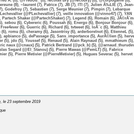
Fred A.
(8),
@FredOu_
(8),
Nicolas Bry (@NicoBry)
(8),
@corpogame
(8),
ereune
(8),
~laurent
(7),
Patrice
(7),
JB
(7),
ITI
(7),
Julien Ã‰LIE
(7),
Jean-
7),
Godefroy
(7),
Sebastien
(7),
Serge Meunier
(7),
Pimpin
(7),
Lebarque
Lechevallier (@PLechevallier)
(7),
veille innovation (@vinno47)
(7),
YAN
),
Partech Shaker (@PartechShaker)
(7),
Legend
(6),
Romain
(6),
JÃ©rÃ´m
6),
sebou
(6),
Cybereric
(6),
Poussah
(6),
Energo
(6),
Bonjour Bonjour
(6),
,
Free4ever
(6),
Guerric
(6),
Richard
(6),
tvtweet
(6),
loÃ¯c
(6),
Matthieu
)
(6),
romu
(6),
cheramy
(6),
Jasontrisy
(6),
arderborelnot
(6),
EtienneL
(5),
),
apbianco
(5),
dePassage
(5),
Sans_importance
(5),
AurÃ©lien
(5),
herv
er
(5),
jdo
(5),
Youssef
(5),
Renaud
(5),
Alain Raynaud
(5),
mmathieum
(5),
ric naux (@cnaux)
(5),
Patrick Bertrand (@pck_b)
(5),
(@arnaud_thurudev
slas Segard (@El_Stanou)
(5),
Pierre Mawas (@PemLT)
(5),
Fabrice
nier
(5),
Pierre Metivier (@PierreMetivier)
(5),
Hugues Severac
(5),
hervet
e
, le 23 septembre 2019
ique