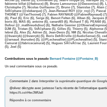
Michel
(8),
Daniel
(8),
Emmanuel
(8),
Jean-Philippe
(8),
startuper
(8),
fabienne billat (@fadouce)
(8),
Bruno Lamouroux (@Dassoniou)
(8),
L
Christophe
(7),
Nicolas Guillaume
(7),
Bruno
(7),
Stanislas
(7),
Alain
(
StÃ©phane (@slebarque)
(7),
Jean-Renaud ROY (@jr_roy)
(7),
Pascal 
THOINET (@YanThoinet)
(7),
Fabien RAYNAUD (@FabienRaynaud)
(7
(6),
Paul
(6),
Eric
(6),
Serge
(6),
Benoit Felten
(6),
Alban
(6),
Jacques
(
boris
(6),
MAS
(6),
antoine
(6),
canard65
(6),
Richard T
(6),
PEAI60
(6)
Dufour (@_matthieudufour)
(6),
Nathalie Gasnier (@ObservaEmpresa
DJM
(5),
Tristan
(5),
StÃ©phane
(5),
Gilles
(5),
Thierry
(5),
Alphonse
(5
lebret
(5),
Alex
(5),
Adrien
(5),
Jean-Denis
(5),
NM
(5),
Nicolas Chevalli
(@bvanryb) (@bvanryb)
(5),
Boris DefrÃ©ville (@AudioSense)
(5),
ced
(@arnaud_thurudev)
(5),
(@PLechevallier) (@PLechevallier)
(5),
Stani
Camurat (@fabricecamurat)
(5),
Hugues SÃ©vÃ©rac
(5),
Laurent Four
(5),
Joel
(5)
Contributions sous le pseudo
Bernard Fontaine (@Fontaine_B)
Un seul commentaire sous ce pseudo.
Commentaire 1 dans
Interpréter la suprématie quantique de Googl
@olivez décrypte avec justesse l’actu récente de l’informatique quant
https://t.co/rHec3WUaIl
Répondre à ce commentaire