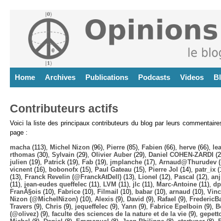
Home
Archives
Publications
Podcasts
Videos
B
Contributeurs actifs
Voici la liste des principaux contributeurs du blog par leurs commentair
page :
macha
(113),
Michel Nizon
(96),
Pierre
(85),
Fabien
(66),
herve
(66),
lea
rthomas
(30),
Sylvain
(29),
Olivier Auber
(29),
Daniel COHEN-ZARDI
(2
julien
(19),
Patrick
(19),
Fab
(19),
jmplanche
(17),
Arnaud@Thurudev (
vicnent
(16),
bobonofx
(15),
Paul Gateau
(15),
Pierre Jol
(14),
patr_ix
(
(13),
Franck Revelin (@FranckAtDell)
(13),
Lionel
(12),
Pascal
(12),
anj
(11),
jean-eudes queffelec
(11),
LVM
(11),
jlc
(11),
Marc-Antoine
(11),
dp
FranÃ§ois
(10),
Fabrice
(10),
Filmail
(10),
babar
(10),
arnaud
(10),
Vinc
Nizon (@MichelNizon)
(10),
Alexis
(9),
David
(9),
Rafael
(9),
FredericB
Travers
(9),
Chris
(9),
jequeffelec
(9),
Yann
(9),
Fabrice Epelboin
(9),
B
(@olivez)
(9),
faculte des sciences de la nature et de la vie
(9),
gepett