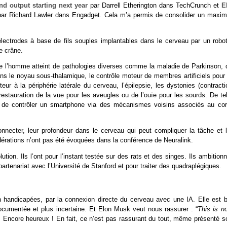
nd output starting next year
par Darrell Etherington dans TechCrunch et
E
ar Richard Lawler dans Engadget. Cela m’a permis de consolider un maxi
’électrodes à base de fils souples implantables dans le cerveau par un robot
le crâne.
n de l’homme atteint de pathologies diverses comme la maladie de Parkinson, 
ans le noyau sous-thalamique, le contrôle moteur de membres artificiels pour 
ur à la périphérie latérale du cerveau, l’épilepsie, les dystonies (contracti
restauration de la vue pour les aveugles ou de l’ouïe pour les sourds. De te
s de contrôler un smartphone via des mécanismes voisins associés au cor
necter, leur profondeur dans le cerveau qui peut compliquer la tâche et l
dérations n’ont pas été évoquées dans la conférence de Neuralink.
tion. Ils l’ont pour l’instant testée sur des rats et des singes. Ils ambition
partenariat avec l’Université de Stanford et pour traiter des quadraplégiques.
n handicapées, par la connexion directe du cerveau avec une IA. Elle est b
ocumentée et plus incertaine. Et Elon Musk veut nous rassurer : “
This is n
. Encore heureux ! En fait, ce n’est pas rassurant du tout, même présenté s