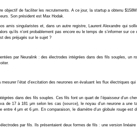
e objectif de faciliter les recrutements. A ce jour, la startup a obtenu $158
ateurs. Son président est Max Hodak.
amis singularistes et, dans un autre registre, Laurent Alexandre qui sollic
 alors qu’ils n’ont probablement pas encore eu le temps de s’informer sur ce 
st des préjugés sur le sujet ?
ntées par Neuralink : des électrodes intégrées dans des fils souples, un ro
oiter.
mesurer l’état d’excitation des neurones en évaluant les flux électriques qui
tégrées dans des fils souples. Ces fils font un quart de l’épaisseur d’un ch
eu va de 17 à 181 μm selon les cas (
source
), le noyau d’un neurone a une ta
ise entre 4 μm et 6 μm. En comparaison, le diamètre d’un globule rouge est d
ectrodes par fils. Ils présentaient deux formes de fils : une version linéaire