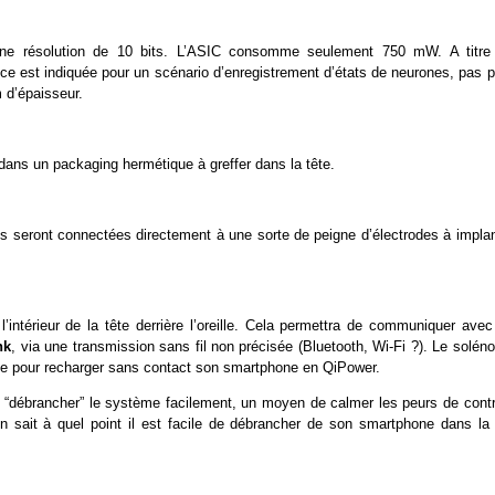
 une résolution de 10 bits. L’ASIC consomme seulement 750 mW. A titre
 est indiquée pour un scénario d’enregistrement d’états de neurones, pas p
m d’épaisseur.
 dans un packaging hermétique à greffer dans la tête.
s seront connectées directement à une sorte de peigne d’électrodes à implan
l’intérieur de la tête derrière l’oreille. Cela permettra de communiquer ave
nk
, via une transmission sans fil non précisée (Bluetooth, Wi-Fi ?). Le solén
mme pour recharger sans contact son smartphone en QiPower.
de “débrancher” le système facilement, un moyen de calmer les peurs de contr
on sait à quel point il est facile de débrancher de son smartphone dans la 