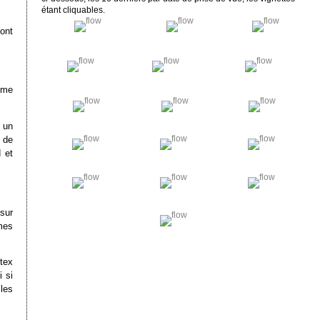
étant cliquables.
ont
ême
 un
 de
 et
sur
mes
tex
i si
 les