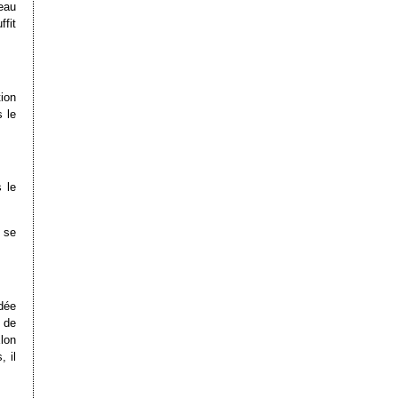
eau
fit
ion
s le
 le
 se
idée
 de
lon
 il