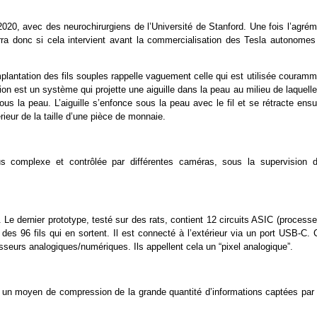
2020, avec des neurochirurgiens de l’Université de Stanford. Une fois l’agrém
a donc si cela intervient avant la commercialisation des Tesla autonomes
plantation des fils souples rappelle vaguement celle qui est utilisée couram
lation est un système qui projette une aiguille dans la peau au milieu de laquell
 sous la peau. L’aiguille s’enfonce sous la peau avec le fil et se rétracte ensu
érieur de la taille d’une pièce de monnaie.
us complexe et contrôlée par différentes caméras, sous la supervision d
Le dernier prototype, testé sur des rats, contient 12 circuits ASIC (processe
des 96 fils qui en sortent. Il est connecté à l’extérieur via un port USB-C.
sseurs analogiques/numériques. Ils appellent cela un “pixel analogique”.
e un moyen de compression de la grande quantité d’informations captées par 