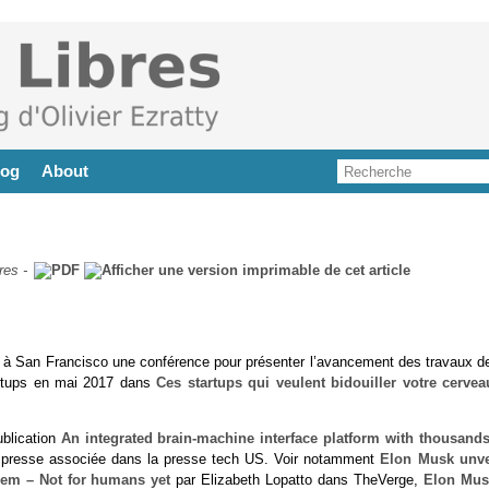
log
About
res
-
ent à San Francisco une conférence pour présenter l’avancement des travaux de
tartups en mai 2017 dans
Ces startups qui veulent bidouiller votre cervea
ublication
An integrated brain-machine interface platform with thousands
e presse associée dans la presse tech US. Voir notamment
Elon Musk unve
them – Not for humans yet
par Elizabeth Lopatto dans TheVerge,
Elon Mus