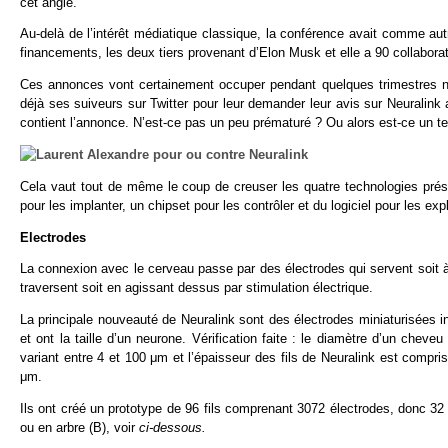
cet angle.
Au-delà de l’intérêt médiatique classique, la conférence avait comme autr
financements, les deux tiers provenant d’Elon Musk et elle a 90 collabor
Ces annonces vont certainement occuper pendant quelques trimestres nos 
déjà ses suiveurs sur Twitter pour leur demander leur avis sur Neuralink
contient l’annonce. N’est-ce pas un peu prématuré ? Ou alors est-ce un te
Cela vaut tout de même le coup de creuser les quatre technologies prése
pour les implanter, un chipset pour les contrôler et du logiciel pour les expl
Electrodes
La connexion avec le cerveau passe par des électrodes qui servent soit à 
traversent soit en agissant dessus par stimulation électrique.
La principale nouveauté de Neuralink sont des électrodes miniaturisées in
et ont la taille d’un neurone. Vérification faite : le diamètre d’un chev
variant entre 4 et 100 μm et l’épaisseur des fils de Neuralink est compr
μm.
Ils ont créé un prototype de 96 fils comprenant 3072 électrodes, donc 32 él
ou en arbre (B), voir
ci-dessous.