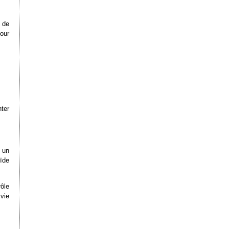
 de
our
ter
c un
oïde
ôle
vie