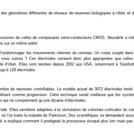
des géométries différentes de réseaux de neurones biologiques à cibler, et d
hie voisines de celles de composants semi-conducteurs CMOS. Neuralink a m
odes sur un même wafer.
ans l’endommager les mouvements internes du cerveau. Un corps souple dans
ous suivez ? Ces électrodes seraient donc plus appropriées que celles
ité d’Utah. Elles sont testées depuis 2002 aux USA, notamment à Stanford
squ’à 128 électrodes.
 nombre de neurones contrôlables. Le modèle actuel de 3072 électrodes testé 
délirant comme progression. Cette technique serait meilleure que les systè
son qui ne comprennent qu’une dizaine d’électrodes.
trode. Elles semblent adaptées à la stimulation de colonnes corticales du cor
à où l’on traite la maladie de Parkinson. Des scientifiques se demandent auss
link a expliqué comment il protégeait le processeur évoqué plus loin mais pas