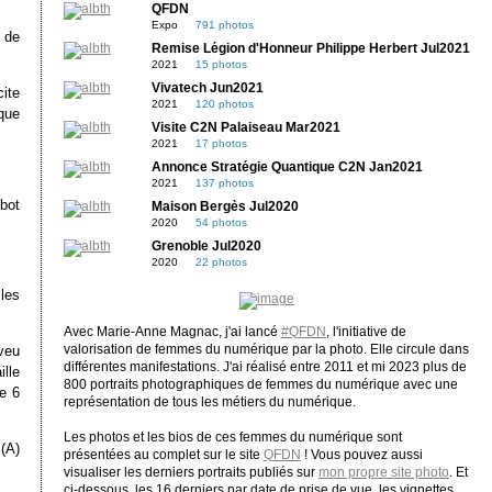
QFDN
Expo
791 photos
M de
Remise Légion d'Honneur Philippe Herbert Jul2021
2021
15 photos
Vivatech Jun2021
ite
2021
120 photos
que
Visite C2N Palaiseau Mar2021
2021
17 photos
Annonce Stratégie Quantique C2N Jan2021
2021
137 photos
bot
Maison Bergès Jul2020
2020
54 photos
Grenoble Jul2020
2020
22 photos
 les
Avec Marie-Anne Magnac, j'ai lancé
#QFDN
, l'initiative de
valorisation de femmes du numérique par la photo. Elle circule dans
eveu
différentes manifestations. J'ai réalisé entre 2011 et mi 2023 plus de
ille
800 portraits photographiques de femmes du numérique avec une
e 6
représentation de tous les métiers du numérique.
Les photos et les bios de ces femmes du numérique sont
 (A)
présentées au complet sur le site
QFDN
! Vous pouvez aussi
visualiser les derniers portraits publiés sur
mon propre site photo
. Et
ci-dessous, les 16 derniers par date de prise de vue, les vignettes