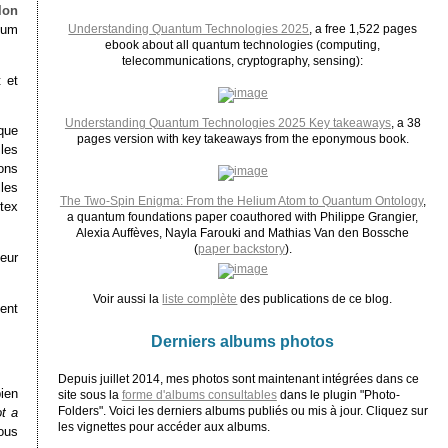
lon
mum
Understanding Quantum Technologies 2025
, a free 1,522 pages
ebook about all quantum technologies (computing,
telecommunications, cryptography, sensing):
 et
Understanding Quantum Technologies 2025 Key takeaways
, a 38
que
pages version with key takeaways from the eponymous book.
les
ons
lles
The Two-Spin Enigma: From the Helium Atom to Quantum Ontology
,
tex
a quantum foundations paper coauthored with Philippe Grangier,
Alexia Auffèves, Nayla Farouki and Mathias Van den Bossche
(
paper backstory
).
eur
Voir aussi la
liste complète
des publications de ce blog.
nent
Derniers albums photos
Depuis juillet 2014, mes photos sont maintenant intégrées dans ce
ien
site sous la
forme d'albums consultables
dans le plugin "Photo-
Folders". Voici les derniers albums publiés ou mis à jour. Cliquez sur
ot a
les vignettes pour accéder aux albums.
ous