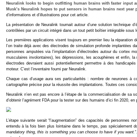
Neuralink looks to begin outfitting human brains with faster input a
Musk’s Neuralink hopes to put sensors in human brains next year
p
d’informations et d’illustrations pour cet article.
La présentation de Neuralink tournait autour d’une solution technique d
contrôlées par un circuit intégré dans un tout petit boîtier intégrable sous 
Les premières applications visent toujours en premier lieu la réparatio
l’on traite déjà avec des électrodes de simulation profonde implantées d
personnes amputées via l’implantation d’électrodes autour du cortex mote
musculaires involontaires), les dépressions, les acouphènes et enfin, la 
électrodes devraient aussi potentiellement permettre à des handicapé
moteur. C’est l’inventaire fourni par Neuralink.
Chaque cas d’usage aura ses particularités : nombre de neurones à con
cartographie précise pour la réussite des implantations. Toutes ces consi
Neuralink n’en est pas encore à l’étape de la commercialisation de sa solu
d’obtenir l’agrément FDA pour la tester sur des humains d’ici fin 2020, en 
L’étape suivante serait “l’augmentation” des capacités de personnes no
entendu à la fois bien plus lointaine dans le temps, pas spécialement d
mandatory thing, this is something you can choose to have if you want.
”