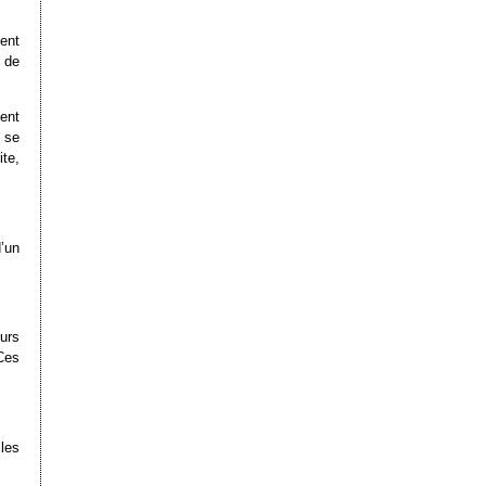
ent
 de
ment
e se
ite,
’un
urs
 Ces
les