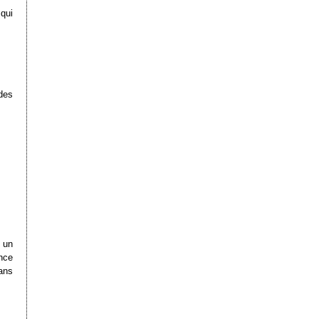
qui
des
r un
nce
dans