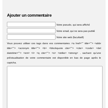
Ajouter un commentaire
Votre pseudo, qui sera affiché
Votre email, qui ne sera pas publié
Votre site web (facultatif)
Vous pouvez utiliser ces tags dans vos commentaires :<a href="" title=""> <abbr
title=""> <acronym title=""> <b> <blockquote cite=""> <cite> <code> <del
datetime=""> <em> <i> <q cite=""> <s> <strike> <strong> , sachant qu'une
prévisualisation de votre commentaire est disponible en bas de page après le
captcha.