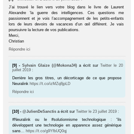
J’ai trouvé le lien vers votre blog dans le livre de Laurent
Alexandre ‘la guerre des intelligences. Ces questions me
passionnent et je vois l’accompagnement de les petits-enfants
lors de leurs devoirs de vacances d’un œil différent. Je vais
poursuivre la lecture de vos publications.
Merci,
Christian
Répondre ici
[9] -
Sylvain Glaize (@Mokona34)
a écrit sur
Twitter
le 20
juillet 2019
:
Derrière les gros titres, un décorticage de ce que propose
Neuralink
https://t.co/izMZq8jpLD
Répondre ici
[10] -
@JulienDeSanctis
a écrit sur
Twitter
le 23 juillet 2019
:
#Neuralink ou le #solutionnisme technologique : “ils
développent une technologie en apparence assez générique
sans…
https://t.co/g9YfbUQ0qj