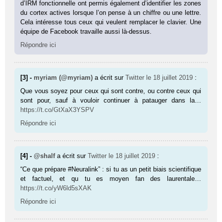
d’IRM fonctionnelle ont permis également d’identifier les zones
du cortex actives lorsque l’on pense à un chiffre ou une lettre.
Cela intéresse tous ceux qui veulent remplacer le clavier. Une
équipe de Facebook travaille aussi là-dessus.
Répondre ici
[3] -
myriam (@myriam)
a écrit sur
Twitter
le 18 juillet 2019
:
Que vous soyez pour ceux qui sont contre, ou contre ceux qui
sont pour, sauf à vouloir continuer à patauger dans la…
https://t.co/GtXaX3YSPV
Répondre ici
[4] -
@shalf
a écrit sur
Twitter
le 18 juillet 2019
:
“Ce que prépare #Neuralink” : si tu as un petit biais scientifique
et factuel, et qu tu es moyen fan des laurentale…
https://t.co/yW6ld5sXAK
Répondre ici