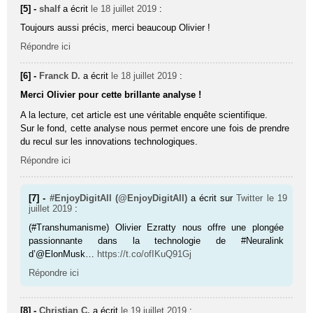
[5] -
shalf
a écrit
le 18 juillet 2019
:
Toujours aussi précis, merci beaucoup Olivier !
Répondre ici
[6] -
Franck D.
a écrit
le 18 juillet 2019
:
Merci Olivier pour cette brillante analyse !
A la lecture, cet article est une véritable enquête scientifique.
Sur le fond, cette analyse nous permet encore une fois de prendre
du recul sur les innovations technologiques.
Répondre ici
[7] -
#EnjoyDigitAll (@EnjoyDigitAll)
a écrit sur
Twitter
le 19
juillet 2019
:
(#Transhumanisme) Olivier Ezratty nous offre une plongée
passionnante dans la technologie de #Neuralink
d’@ElonMusk…
https://t.co/ofIKuQ91Gj
Répondre ici
[8] -
Christian C.
a écrit
le 19 juillet 2019
: