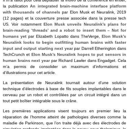
Il m’a fallut pour cela dépiauter la
vidéo
de la conférence en entier,
la publication
An integrated brain-machine interface platform
with thousands of channels
par Elon Musk et Neuralink, 2019
(12 pages) et la couverture presse associée dans la presse tech
US. Voir notamment
Elon Musk unveils Neuralink’s plans for
brain-reading ‘threads’ and a robot to insert them – Not for
humans yet
par Elizabeth Lopatto dans TheVerge,
Elon Musk’s
Neuralink looks to begin outfitting human brains with faster
input and output starting next year
par Darrell Etherington dans
TechCrunch et
Elon Musk’s Neuralink hopes to put sensors in
human brains next year
par Richard Lawler dans Engadget. Cela
m’a permis de consolider un maximum d’informations et
d’illustrations pour cet article.
La présentation de Neuralink tournait autour d’une solution
technique d’électrodes à base de fils souples implantables dans le
cerveau par un robot et contrôlées par un circuit intégré dans un
tout petit boîtier intégrable sous le crâne.
Les premières applications visent toujours en premier lieu la
réparation de l’homme atteint de pathologies diverses comme la
maladie de Parkinson, que l’on traite déjà avec des électrodes de