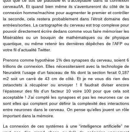
quoi que ce soit de plausible et d’acceptable dans la connexion
cerveau/IA. Et quand bien même ils s’aventureront du côté de la
connexion homme/machine pour augmenter le premier et contrôler
la seconde, cela restera probablement dans l’étroit domaine des
entrées/sorties. La cartographie du cerveau est trop complexe pour
pouvoir directement écrire dedans comme vous faire mémoriser les
Misérables ou un bouquin de mathématiques ou de physique
quantique, ou même retenir les dernières dépêches de l’AFP ou
votre fil d’actualité Twitter.
Prenons comme hypothèse 1% des synapses du cerveau, soient 6
trillions de connexion. Elles nécessiteraient avec la technologie de
Neuralink l’usage d’un faisceau de fils dont la section ferait 0,187
m2 soit un carré de 43 cm de côté. Et je ne vous dis rien des
zetaoctets à récupérer ou envoyer ! Il faudrait diviser encore
l’épaisseur des fils d’un facteur 10 voire 100 pour que cela soit
acceptable ! J’ai compté les synapses et pas les neurones car ce
sont elles qui comptent pour définir la complexité des interactions
entre neurones dans le cerveau. On pense qu’elles jouent un rôle
important dans la mémoire.
La connexion de ces systèmes à une “intelligence artificielle” ne