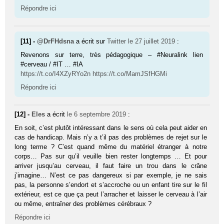
Répondre ici
[11] -
@DrFHdsna
a écrit sur
Twitter
le 27 juillet 2019
:
Revenons sur terre, très pédagogique – #Neuralink lien
#cerveau / #IT … #IA
https://t.co/I4XZyRYo2n
https://t.co/MamJSfHGMi
Répondre ici
[12] -
Eles
a écrit
le 6 septembre 2019
:
En soit, c’est plutôt intéressant dans le sens où cela peut aider en
cas de handicap. Mais n’y a t’il pas des problèmes de rejet sur le
long terme ? C’est quand même du matériel étranger à notre
corps… Pas sur qu’il veuille bien rester longtemps … Et pour
arriver jusqu’au cerveau, il faut faire un trou dans le crâne
j’imagine… N’est ce pas dangereux si par exemple, je ne sais
pas, la personne s’endort et s’accroche ou un enfant tire sur le fil
extérieur, est ce que ça peut l’arracher et laisser le cerveau à l’air
ou même, entraîner des problèmes cérébraux ?
Répondre ici