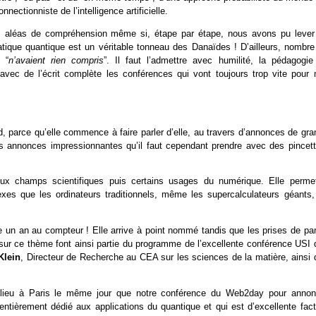
ctionniste de l’intelligence artificielle.
s aléas de compréhension même si, étape par étape, nous avons pu lever
matique quantique est un véritable tonneau des Danaïdes ! D’ailleurs, nombre
 “
n’avaient rien compris
”. Il faut l’admettre avec humilité, la pédagogie
 avec de l’écrit complète les conférences qui vont toujours trop vite pour 
rd, parce qu’elle commence à faire parler d’elle, au travers d’annonces de gr
 annonces impressionnantes qu’il faut cependant prendre avec des pincett
eux champs scientifiques puis certains usages du numérique. Elle permet
es que les ordinateurs traditionnels, même les supercalculateurs géants,
 un an au compteur ! Elle arrive à point nommé tandis que les prises de par
sur ce thème font ainsi partie du programme de l’excellente conférence USI 
Klein
, Directeur de Recherche au CEA sur les sciences de la matière,
ainsi
it lieu à Paris le même jour que notre conférence du Web2day pour annon
ntièrement dédié aux applications du quantique et qui est d’excellente fact