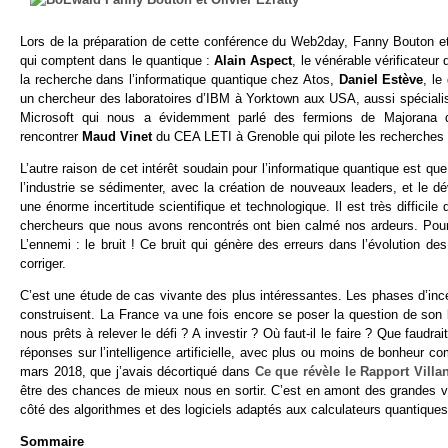
Lors de la préparation de cette conférence du Web2day, Fanny Bouton e
qui comptent dans le quantique :
Alain Aspect
, le vénérable vérificateur 
la recherche dans l’informatique quantique chez Atos,
Daniel Estève
, le
un chercheur des laboratoires d’IBM à Yorktown aux USA, aussi spéciali
Microsoft qui nous a évidemment parlé des fermions de Majorana qu
rencontrer
Maud Vinet
du CEA LETI à Grenoble qui pilote les recherche
L’autre raison de cet intérêt soudain pour l’informatique quantique est q
l’industrie se sédimenter, avec la création de nouveaux leaders, et le
une énorme incertitude scientifique et technologique. Il est très difficile 
chercheurs que nous avons rencontrés ont bien calmé nos ardeurs. Pour e
L’ennemi : le bruit ! Ce bruit qui génère des erreurs dans l’évolution des 
corriger.
C’est une étude de cas vivante des plus intéressantes. Les phases d’ince
construisent. La France va une fois encore se poser la question de son
nous prêts à relever le défi ? A investir ? Où faut-il le faire ? Que faudrai
réponses sur l’intelligence artificielle, avec plus ou moins de bonheur 
mars 2018, que j’avais décortiqué dans
Ce que révèle le Rapport Villan
être des chances de mieux nous en sortir. C’est en amont des grandes v
côté des algorithmes et des logiciels adaptés aux calculateurs quantiques
Sommaire