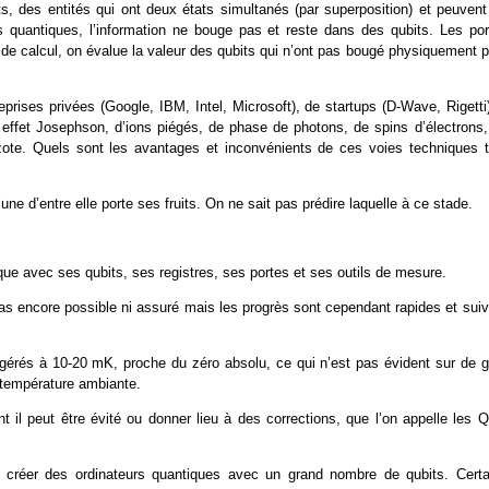
s, des entités qui ont deux états simultanés (par superposition) et peuvent
rs quantiques, l’information ne bouge pas et reste dans des qubits. Les por
de calcul, on évalue la valeur des qubits qui n’ont pas bougé physiquement p
rises privées (Google, IBM, Intel, Microsoft), de startups (D-Wave, Rigetti)
 effet Josephson, d’ions piégés, de phase de photons, de spins d’électrons,
ote. Quels sont les avantages et inconvénients de ces voies techniques t
ne d’entre elle porte ses fruits. On ne sait pas prédire laquelle à ce stade.
ue avec ses qubits, ses registres, ses portes et ses outils de mesure.
as encore possible ni assuré mais les progrès sont cependant rapides et suiv
rigérés à 10-20 mK, proche du zéro absolu, ce qui n’est pas évident sur de g
à température ambiante.
 il peut être évité ou donner lieu à des corrections, que l’on appelle les 
e créer des ordinateurs quantiques avec un grand nombre de qubits. Certa