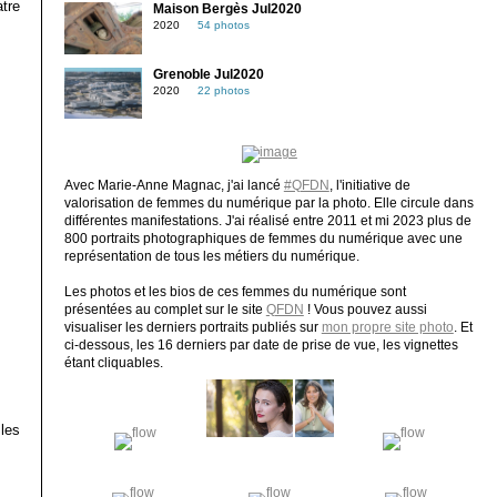
tre
Maison Bergès Jul2020
2020
54 photos
Grenoble Jul2020
2020
22 photos
Avec Marie-Anne Magnac, j'ai lancé
#QFDN
, l'initiative de
valorisation de femmes du numérique par la photo. Elle circule dans
différentes manifestations. J'ai réalisé entre 2011 et mi 2023 plus de
800 portraits photographiques de femmes du numérique avec une
représentation de tous les métiers du numérique.
Les photos et les bios de ces femmes du numérique sont
présentées au complet sur le site
QFDN
! Vous pouvez aussi
visualiser les derniers portraits publiés sur
mon propre site photo
. Et
ci-dessous, les 16 derniers par date de prise de vue, les vignettes
étant cliquables.
 les