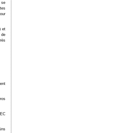
 se
tes
our
 et
 de
rès
ent
ros
QEC
ins