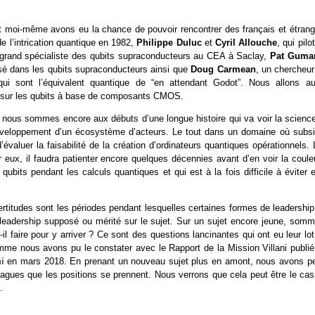
t moi-même avons eu la chance de pouvoir rencontrer des français et étrang
de l’intrication quantique en 1982,
Philippe Duluc
et
Cyril Allouche
, qui pilo
 grand spécialiste des qubits supraconducteurs au CEA à Saclay,
Pat Guma
sé dans les qubits supraconducteurs ainsi que
Doug Carmean
, un chercheur
i sont l’équivalent quantique de “en attendant Godot”. Nous allons au
s sur les qubits à base de composants CMOS.
ue nous sommes encore aux débuts d’une longue histoire qui va voir la scienc
 développement d’un écosystème d’acteurs. Le tout dans un domaine où subsi
d’évaluer la faisabilité de la création d’ordinateurs quantiques opérationnels.
ux, il faudra patienter encore quelques décennies avant d’en voir la couleu
qubits pendant les calculs quantiques et qui est à la fois difficile à éviter 
rtitudes sont les périodes pendant lesquelles certaines formes de leadership
 leadership supposé ou mérité sur le sujet. Sur un sujet encore jeune, somm
t-il faire pour y arriver ? Ce sont des questions lancinantes qui ont eu leur lo
comme nous avons pu le constater avec le Rapport de la Mission Villani publié
i
en mars 2018. En prenant un nouveau sujet plus en amont, nous avons pe
agues que les positions se prennent. Nous verrons que cela peut être le cas
.