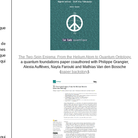
 que
e de
mes
ique
The Two-Spin Enigma: From the Helium Atom to Quantum Ontology
,
qui
a quantum foundations paper coauthored with Philippe Grangier,
Alexia Auffèves, Nayla Farouki and Mathias Van den Bossche
(
paper backstory
).
qui