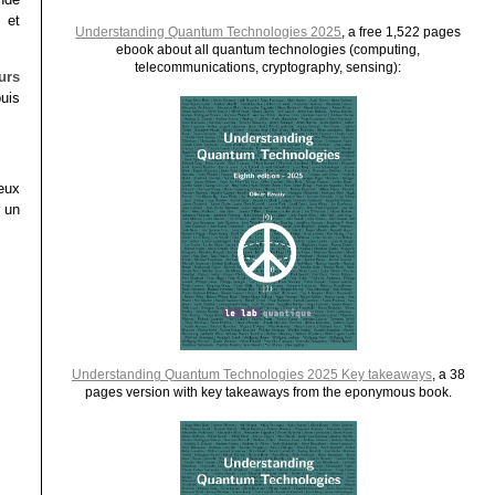
 et
Understanding Quantum Technologies 2025
, a free 1,522 pages
ebook about all quantum technologies (computing,
telecommunications, cryptography, sensing):
urs
uis
eux
r un
Understanding Quantum Technologies 2025 Key takeaways
, a 38
pages version with key takeaways from the eponymous book.