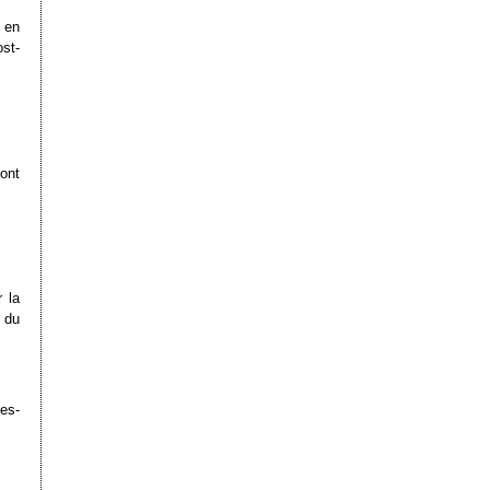
 en
st-
dont
r la
 du
des-