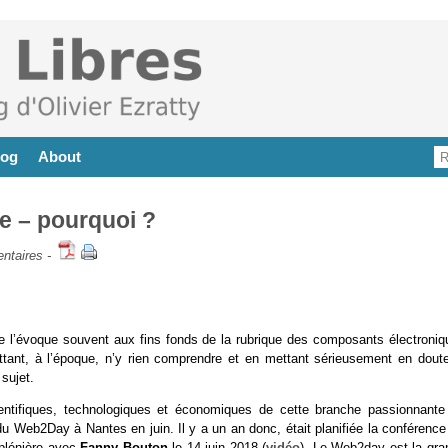
log
About
e – pourquoi ?
ntaires
-
 Je l’évoque souvent aux fins fonds de la rubrique des composants électroniq
ttant, à l’époque, n’y rien comprendre et en mettant sérieusement en doute
sujet.
ntifiques, technologiques et économiques de cette branche passionnante
du Web2Day à Nantes en juin. Il y a un an donc, était planifiée la conférenc
 plénière avec
Fanny Bouton
le 14 juin 2018 (
vidéo
). Le Web2day est la gra