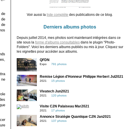
 de
Voir aussi la
liste complète
des publications de ce blog.
 de
 de
Derniers albums photos
nos
Depuis juillet 2014, mes photos sont maintenant intégrées dans ce
site sous la
forme d'albums consultables
dans le plugin "Photo-
Folders". Voici les derniers albums publiés ou mis à jour. Cliquez sur
les vignettes pour accéder aux albums.
ands
es,
QFDN
Expo
791 photos
tra
Remise Légion d'Honneur Philippe Herbert Jul2021
 ne
2021
15 photos
Vivatech Jun2021
ole
2021
120 photos
des
 que
Visite C2N Palaiseau Mar2021
2021
17 photos
Annonce Stratégie Quantique C2N Jan2021
cer
2021
137 photos
ure