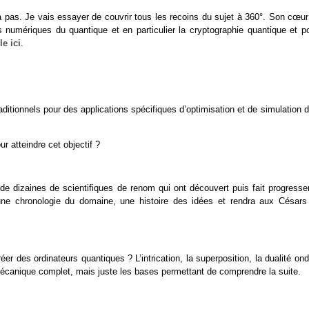
ra pas. Je vais essayer de couvrir tous les recoins du sujet à 360°. Son cœur
ns numériques du quantique et en particulier la cryptographie quantique et po
e ici
.
aditionnels pour des applications spécifiques d’optimisation et de simulation 
r atteindre cet objectif ?
 de dizaines de scientifiques de renom qui ont découvert puis fait progresse
 une chronologie du domaine, une histoire des idées et rendra aux Césars
r des ordinateurs quantiques ? L’intrication, la superposition, la dualité on
 mécanique complet, mais juste les bases permettant de comprendre la suite.