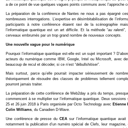
a de ce point de vue quelques vagues points communs avec l’approche conne
La préparation de la conférence de Nantes ne nous a pas épargné ce
nombreuses interrogations. L’expertise en désimbitabilisation de l’infor
participants à notre conférence étaient ravi de la scénographie mais
l’informatique quantique est un art difficile. Et la méthode “
au ralenti
”,
cerveaux embrumés par un trop grand nombre de nouveaux concepts.
Une nouvelle vague pour le numérique
Pourquoi l’informatique quantique est-elle est un sujet important ? D’abo
acteurs du numérique comme IBM, Google, Intel ou Microsoft, avec des
beaucoup de recul et décoder, si ce n’est “débullshitiser”.
Mais surtout, parce qu’elle pourrait impacter sérieusement de nombr
théoriquement de résoudre des classes de problèmes tellement complex
pourront jamais traiter.
La préparation de cette conférence de Web2day a pris du temps, presque
commencent à se multiplier sur l’informatique quantique. Deux sessions 
25 et 26 juin 2018 à Paris organisée par Octo Technology avec
Etienne 
Colin Williams
, du Canadien D-Wave.
Une conférence de presse du
CEA
sur l’informatique quantique ava
notamment la publication d’un numéro spécial de Clefs, leur magazine, e