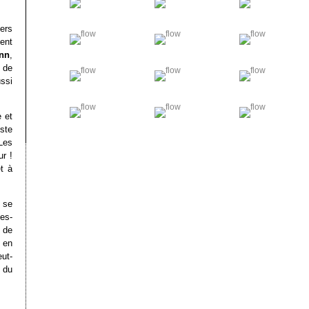
ers
tent
nn
,
 de
ssi
e et
ste
 Les
r !
et à
 se
es-
t de
 en
ut-
 du