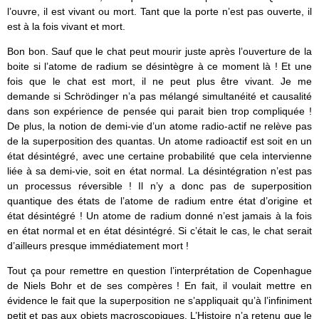
l’ouvre, il est vivant ou mort. Tant que la porte n’est pas ouverte, il
est à la fois vivant et mort.
Bon bon. Sauf que le chat peut mourir juste après l’ouverture de la
boite si l’atome de radium se désintègre à ce moment là ! Et une
fois que le chat est mort, il ne peut plus être vivant. Je me
demande si Schrödinger n’a pas mélangé simultanéité et causalité
dans son expérience de pensée qui parait bien trop compliquée !
De plus, la notion de demi-vie d’un atome radio-actif ne relève pas
de la superposition des quantas. Un atome radioactif est soit en un
état désintégré, avec une certaine probabilité que cela intervienne
liée à sa demi-vie, soit en état normal. La désintégration n’est pas
un processus réversible ! Il n’y a donc pas de superposition
quantique des états de l’atome de radium entre état d’origine et
état désintégré ! Un atome de radium donné n’est jamais à la fois
en état normal et en état désintégré. Si c’était le cas, le chat serait
d’ailleurs presque immédiatement mort !
Tout ça pour remettre en question l’interprétation de Copenhague
de Niels Bohr et de ses compères ! En fait, il voulait mettre en
évidence le fait que la superposition ne s’appliquait qu’à l’infiniment
petit et pas aux objets macroscopiques. L’Histoire n’a retenu que le