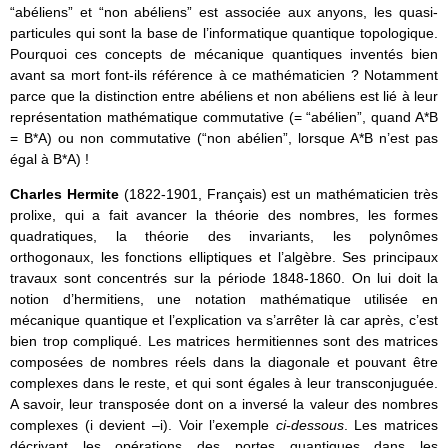
“abéliens” et “non abéliens” est associée aux anyons, les quasi-
particules qui sont la base de l’informatique quantique topologique.
Pourquoi ces concepts de mécanique quantiques inventés bien
avant sa mort font-ils référence à ce mathématicien ? Notamment
parce que la distinction entre abéliens et non abéliens est lié à leur
représentation mathématique commutative (= “abélien”, quand A*B
= B*A) ou non commutative (“non abélien”, lorsque A*B n’est pas
égal à B*A) !
Charles Hermite
(1822-1901, Français) est un mathématicien très
prolixe, qui a fait avancer la théorie des nombres, les formes
quadratiques, la théorie des invariants, les polynômes
orthogonaux, les fonctions elliptiques et l’algèbre. Ses principaux
travaux sont concentrés sur la période 1848-1860. On lui doit la
notion d’hermitiens, une notation mathématique utilisée en
mécanique quantique et l’explication va s’arrêter là car après, c’est
bien trop compliqué. Les matrices hermitiennes sont des matrices
composées de nombres réels dans la diagonale et pouvant être
complexes dans le reste, et qui sont égales à leur transconjuguée.
A savoir, leur transposée dont on a inversé la valeur des nombres
complexes (i devient –i). Voir l’exemple
ci-dessous
. Les matrices
décrivant les opérations des portes quantiques dans les