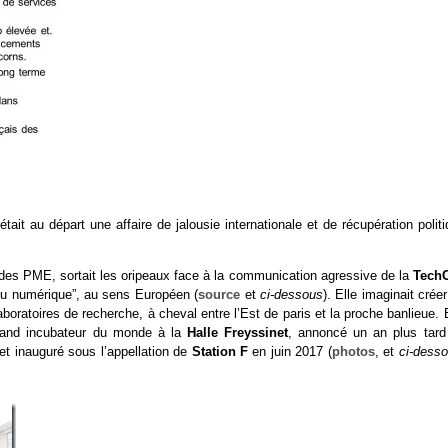
ait au départ une affaire de jalousie internationale et de récupération polit
 des PME, sortait les oripeaux face à la communication agressive de la
TechC
e du numérique”, au sens Européen (
source
et
ci-dessous
). Elle imaginait crée
boratoires de recherche, à cheval entre l’Est de paris et la proche banlieue. 
 grand incubateur du monde à la
Halle Freyssinet
, annoncé un an plus tard
 et inauguré sous l’appellation de
Station F
en juin 2017 (
photos
, et
ci-dess