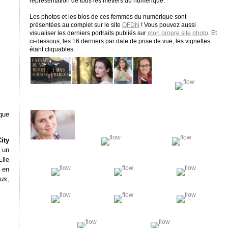
représentation de tous les métiers du numérique.
Les photos et les bios de ces femmes du numérique sont
présentées au complet sur le site
QFDN
! Vous pouvez aussi
visualiser les derniers portraits publiés sur
mon propre site photo
. Et
ci-dessous, les 16 derniers par date de prise de vue, les vignettes
étant cliquables.
ique
ity
r un
Elle
 en
ous
,