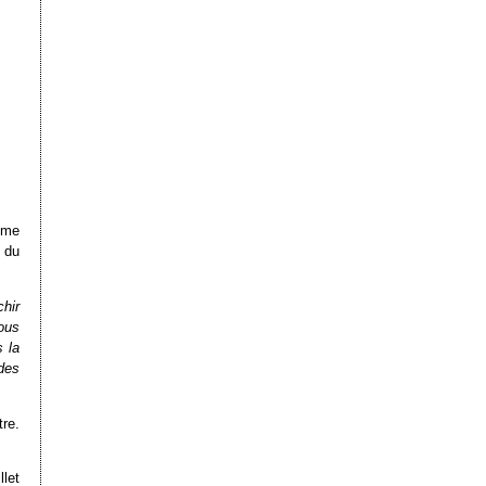
ême
 du
chir
ous
 la
 des
re.
llet