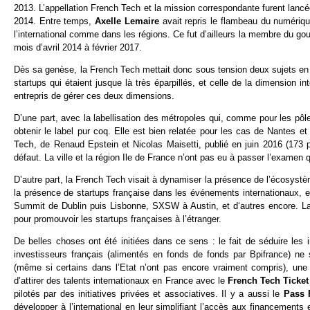
2013. L’appellation French Tech et la mission correspondante furent lancé
2014. Entre temps,
Axelle Lemaire
avait repris le flambeau du numériq
l’international comme dans les régions. Ce fut d’ailleurs la membre du g
mois d’avril 2014 à février 2017.
Dès sa genèse, la French Tech mettait donc sous tension deux sujets en 
startups qui étaient jusque là très éparpillés, et celle de la dimension 
entrepris de gérer ces deux dimensions.
D’une part, avec la labellisation des métropoles qui, comme pour les pôle
obtenir le label pur coq. Elle est bien relatée pour les cas de Nantes 
Tech
, de Renaud Epstein et Nicolas Maisetti, publié en juin 2016 (173 
défaut. La ville et la région Ile de France n’ont pas eu à passer l’examen 
D’autre part, la French Tech visait à dynamiser la présence de l’écosystèm
la présence de startups française dans les événements internationaux,
Summit de Dublin puis Lisbonne, SXSW à Austin, et d‘autres encore. La 
pour promouvoir les startups françaises à l’étranger.
De belles choses ont été initiées dans ce sens : le fait de séduire les 
investisseurs français (alimentés en fonds de fonds par Bpifrance) ne 
(même si certains dans l’Etat n’ont pas encore vraiment compris), une a
d’attirer des talents internationaux en France avec le
French Tech Ticke
pilotés par des initiatives privées et associatives. Il y a aussi le
Pass 
développer à l’international en leur simplifiant l’accès aux financement