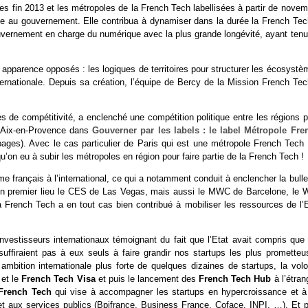
es fin 2013 et les métropoles de la French Tech labellisées à partir de nove
ue au gouvernement. Elle contribua à dynamiser dans la durée la French Tec
ouvernement en charge du numérique avec la plus grande longévité, ayant tenu
apparence opposés : les logiques de territoires pour structurer les écosystè
internationale. Depuis sa création, l’équipe de Bercy de la Mission French Te
s de compétitivité, a enclenché une compétition politique entre les régions 
et Aix-en-Provence dans
Gouverner par les labels : le label Métropole Fre
pages). Avec le cas particulier de Paris qui est une métropole French Tech 
qu’on eu à subir les métropoles en région pour faire partie de la French Tech !
e français à l’international, ce qui a notamment conduit à enclencher la bull
 en premier lieu le CES de Las Vegas, mais aussi le MWC de Barcelone, le 
French Tech a en tout cas bien contribué à mobiliser les ressources de l’E
investisseurs internationaux témoignant du fait que l’Etat avait compris que 
suffiraient pas à eux seuls à faire grandir nos startups les plus prometteu
mbition internationale plus forte de quelques dizaines de startups, la volo
t
et le
French Tech Visa
et puis le lancement des
French Tech Hub
à l’étran
French Tech
qui vise à accompagner les startups en hypercroissance et à
s et aux services publics (Bpifrance, Business France, Coface, INPI, …). Et p