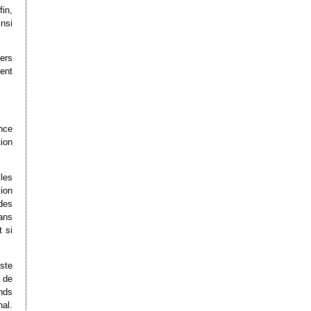
in,
insi
ers
ient
nce
ion
les
ion
des
ans
 si
ste
 de
nds
al.