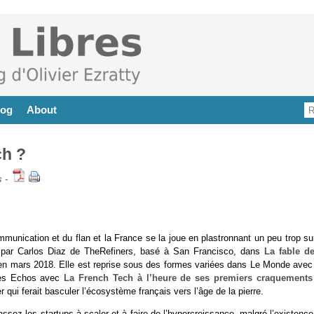
log
About
ch ?
s
-
munication et du flan et la France se la joue en plastronnant un peu trop su
 par Carlos Diaz de TheRefiners, basé à San Francisco, dans
La fable de
en mars 2018. Elle est reprise sous des formes variées dans Le Monde ave
les Echos avec
La French Tech à l’heure de ses premiers craquements
qui ferait basculer l’écosystème français vers l’âge de la pierre.
assez les startups à scaler et à faire de l’hypercroissance, malgré l’existenc