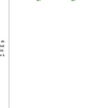
 de
tait
ité.
e à