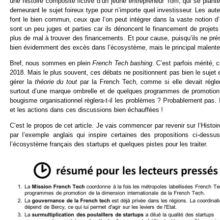
une histoire composite fictive d’un jeune entrepreneur Tom, qui se plant
demeurant le sujet foireux type pour n’importe quel investisseur. Les au
font le bien commun, ceux que l’on peut intégrer dans la vaste notion d’en
sont un peu juges et parties car ils dénoncent le financement de projets q
plus de mal à trouver des financements. Et pour cause, puisqu’ils ne pré
bien évidemment des excès dans l’écosystème, mais le principal malentend
Bref, nous sommes en plein
French Tech bashing
. C’est parfois mérité
2018. Mais le plus souvent, ces débats ne positionnent pas bien le sujet et
gérer la
théorie du tout
par la French Tech, comme si elle devait régler 
surtout d’une marque ombrelle et de quelques programmes de promotion de 
bougisme organisationnel règlera-t-il les problèmes ? Probablement pas. Il
et les actions dans ces discussions bien échauffées !
C’est le propos de cet article. Je vais commencer par revenir sur l’Histo
par l’exemple anglais qui inspire certaines des propositions ci-dess
l’écosystème français des startups et quelques pistes pour les traiter.