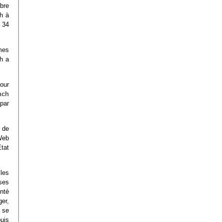
mbre
h à
 34
mes
ch a
pour
nch
par
e de
Web
tat
les
ses
nté
ger,
 se
uis