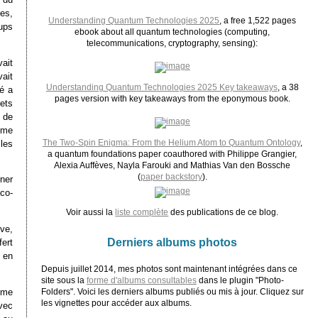
ies,
Understanding Quantum Technologies 2025
, a free 1,522 pages
ups
ebook about all quantum technologies (computing,
telecommunications, cryptography, sensing):
ait
ait
Understanding Quantum Technologies 2025 Key takeaways
, a 38
é a
pages version with key takeaways from the eponymous book.
jets
 de
ème
The Two-Spin Enigma: From the Helium Atom to Quantum Ontology
,
les
a quantum foundations paper coauthored with Philippe Grangier,
Alexia Auffèves, Nayla Farouki and Mathias Van den Bossche
(
paper backstory
).
ner
co-
Voir aussi la
liste complète
des publications de ce blog.
ve,
Derniers albums photos
fert
 en
Depuis juillet 2014, mes photos sont maintenant intégrées dans ce
site sous la
forme d'albums consultables
dans le plugin "Photo-
ème
Folders". Voici les derniers albums publiés ou mis à jour. Cliquez sur
les vignettes pour accéder aux albums.
avec