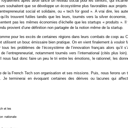
e royalement après avoir lancé un réseau social pour les seniors, qui incarne
teurs souhaitent que se développe un écosystème plus favorables aux projets 
trepreneuriat social et solidaire, ou « tech for good ». A vrai dire, les aut
u’ils trouvent futiles tandis que les leurs, tournés vers la silver économie,
sentent pas les mêmes économies d’échelle que les startups « produits ». Il 
u provient d’une définition non partagée de la notion même de la startup.
, comme pour les excès de certaines régions dans leurs combats de coqs au 
 utilisent un bouc émissaire bien pratique. On en vient finalement à vouloir f
tous les problèmes de l’écosystème de l’innovation français alors qu’il s’a
l’entrepreneuriat, notamment tournés vers l’international (cités plus loin).
 nous faut donc faire un peu le tri entre les émotions, le rationnel, les don
ire de la French Tech son organisation et ses missions. Puis, nous ferons un 
us. Je terminerai en évoquant certaines des dérives ou lacunes qui affect