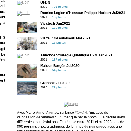
 au
QFDN
qui
Expo
791 photos
eurs
Remise Légion d'Honneur Philippe Herbert Jul2021
 ont
2021
15 photos
y a
Vivatech Jun2021
2021
120 photos
CES
Visite C2N Palaiseau Mar2021
aire
2021
17 photos
git
 Le
Annonce Stratégie Quantique C2N Jan2021
nées
2021
137 photos
Maison Bergès Jul2020
2020
54 photos
tour
ent
Grenoble Jul2020
2020
22 photos
Avec Marie-Anne Magnac, j'ai lancé
#QFDN
, l'initiative de
valorisation de femmes du numérique par la photo. Elle circule dans
différentes manifestations. J'ai réalisé entre 2011 et mi 2023 plus de
800 portraits photographiques de femmes du numérique avec une