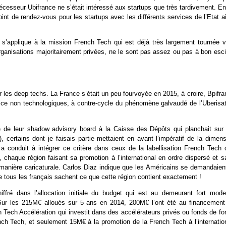
cesseur Ubifrance ne s’était intéressé aux startups que très tardivement. Enf
oint de rendez-vous pour les startups avec les différents services de l’Etat a
e s’applique à la mission French Tech qui est déjà très largement tournée v
organisations majoritairement privées, ne le sont pas assez ou pas à bon esc
es deep techs. La France s’était un peu fourvoyée en 2015, à croire, Bpifra
rvice non technologiques, à contre-cycle du phénomène galvaudé de l’Uberisat
de leur shadow advisory board à la Caisse des Dépôts qui planchait sur 
ertains dont je faisais partie mettaient en avant l’impératif de la dimens
 a conduit à intégrer ce critère dans ceux de la labellisation French Tech 
 chaque région faisant sa promotion à l’international en ordre dispersé et s
anière caricaturale. Carlos Diaz indique que les Américains se demandaient
 tous les français sachent ce que cette région contient exactement !
fré dans l’allocation initiale du budget qui est au demeurant fort mode
. Sur les 215M€ alloués sur 5 ans en 2014, 200M€ l’ont été au financement
 Tech Accélération qui investit dans des accélérateurs privés ou fonds de fo
ch Tech, et seulement 15M€ à la promotion de la French Tech à l’internation