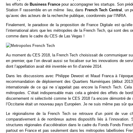
les efforts de
Business France
pour accompagner les startups. Son prédé
Station F rassemble en un même lieu, dans
French Tech Central
, un p
qu’avec des acteurs de la recherche publique, coordonnés par l’INRIA.
Finalement, le paradoxe de la proposition de France Digitale est qu’ell
l’international alors que les métropoles de la French Tech, qui sont des 
comme dans le cadre du CES de Las Vegas !
Au moment du CES 2018, la French Tech choisissait de communiquer sur l
en premier, que l’on devait aussi se focaliser sur les innovations de se
dont l’appellation avait été inventée en fin d’année 2014.
Dans les discussions avec Philippe Dewost et Maud Franca à l’époque 
recommandation de déploiement des Quartiers Numériques (début 2013), c
internationale de ce qui ne s’appelait pas encore la French Tech. Cela
métropoles. C’était indispensable mais cela a généré des effets de bord,
discernement ni sélectivité comme le CES 2018 l’a encore démontré de m
l’Occitanie était un nouveau pays Européen. Je ne suis même pas sûr que
Le régionalisme de la French Tech se retrouve d’un point de vue chif
comparativement à de nombreux autres dispositifs liés à l’innovation
structures régionales d’accélération dans le cadre du Fonds Fonds French
partout en France et pas seulement dans les métropoles labellisées Fren