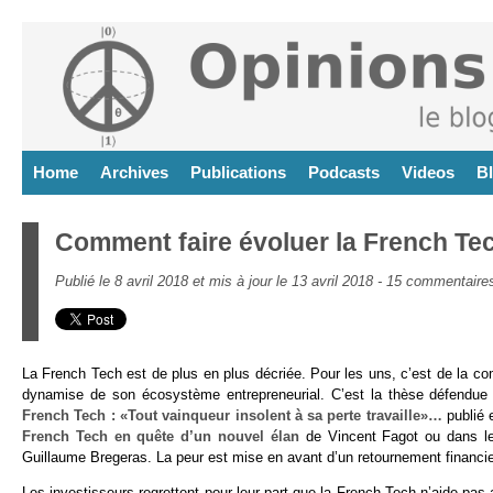
Home
Archives
Publications
Podcasts
Videos
B
Comment faire évoluer la French Te
Publié le 8 avril 2018 et mis à jour le 13 avril 2018 -
15 commentaire
La French Tech est de plus en plus décriée. Pour les uns, c’est de la com
dynamise de son écosystème entrepreneurial. C’est la thèse défendue
French Tech : «Tout vainqueur insolent à sa perte travaille»…
publié 
French Tech en quête d’un nouvel élan
de Vincent Fagot ou dans 
Guillaume Bregeras. La peur est mise en avant d’un retournement financier 
Les investisseurs regrettent pour leur part que la French Tech n’aide pas 