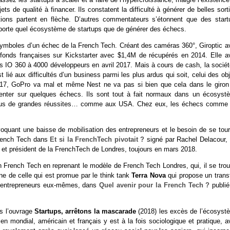
 de qualité à financer. Ils constatent la difficulté à générer de belles sort
sations partent en flèche. D’autres commentateurs s’étonnent que des start
mporte quel écosystème de startups que de générer des échecs.
mboles d’un échec de la French Tech. Créant des caméras 360°, Giroptic av
de fonds françaises sur Kickstarter avec $1,4M de récupérés en 2014. Elle av
es IO 360 à 4000 développeurs en avril 2017. Mais à cours de cash, la sociét
 lié aux difficultés d’un business parmi les plus ardus qui soit, celui des ob
t 2017, GoPro va mal et même Nest ne va pas si bien que cela dans le giron
enter sur quelques échecs. Ils sont tout à fait normaux dans un écosyst
r plus de grandes réussites… comme aux USA. Chez eux, les échecs comme 
oquant une baisse de mobilisation des entrepreneurs et le besoin de se tour
French Tech dans
Et si la FrenchTech pivotait ?
signé par Rachel Delacour, 
ur et président de la FrenchTech de Londres, toujours en mars 2018.
n French Tech en reprenant le modèle de French Tech Londres, qui, il se trou
ine de celle qui est promue par le think tank
Terra Nova
qui propose un trans
es entrepreneurs eux-mêmes, dans
Quel avenir pour la French Tech ?
publié
s l’ouvrage
Startups, arrêtons la mascarade
(2018) les excès de l’écosyst
en mondial, américain et français y est à la fois sociologique et pratique, 