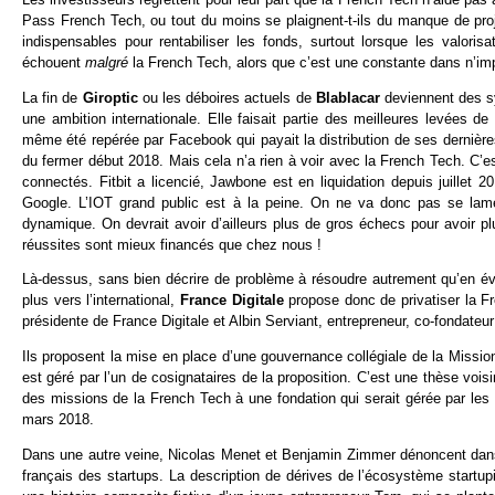
Pass French Tech, ou tout du moins se plaignent-t-ils du manque de projets
indispensables pour rentabiliser les fonds, surtout lorsque les valori
échouent
malgré
la French Tech, alors que c’est une constante dans n’i
La fin de
Giroptic
ou les déboires actuels de
Blablacar
deviennent des sy
une ambition internationale. Elle faisait partie des meilleures levées 
même été repérée par Facebook qui payait la distribution de ses dernièr
du fermer début 2018. Mais cela n’a rien à voir avec la French Tech. C’est
connectés. Fitbit a licencié, Jawbone est en liquidation depuis juille
Google. L’IOT grand public est à la peine. On ne va donc pas se lam
dynamique. On devrait avoir d’ailleurs plus de gros échecs pour avoi
réussites sont mieux financés que chez nous !
Là-dessus, sans bien décrire de problème à résoudre autrement qu’en év
plus vers l’international,
France Digitale
propose donc de privatiser la 
présidente de France Digitale et Albin Serviant, entrepreneur, co-fondate
Ils proposent la mise en place d’une gouvernance collégiale de la Missio
est géré par l’un de cosignataires de la proposition. C’est une thèse vois
des missions de la French Tech à une fondation qui serait gérée par l
mars 2018.
Dans une autre veine, Nicolas Menet et Benjamin Zimmer dénoncent dan
français des startups. La description de dérives de l’écosystème startupi