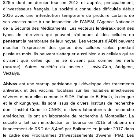
$28m dont un dernier tour en 2013 et auprès, principalement,
d’investisseurs français. La société a connu des difficultés début
2016 avec une
interdiction temporaire
de produire certains de
ses vaccins suite à une inspection de l’ANSM, l’Agence Nationale
de la Sécurité des Médicaments. Les vecteurs lentiviraux sont des
types de rétrovirus qui peuvent s’attaquer à des cellules en
pénétrant la membrane de leur noyau. Les vecteurs d’ADN peuvent
modifier l’expression des gènes des cellules cibles pendant
plusieurs mois. Ils peuvent s’attaquer aussi bien aux cellules qui se
divisent que celles qui ne se divisent pas comme les nerfs
(
source
). Autres sociétés du secteur : InvivoGen, Addgene,
Vectalys.
Abivax
est une startup parisienne qui développe des traitements
antiviraux et des vaccins, focalisés sur les maladies infectieuses
sévères et mortelles comme le SIDA, l’hépatite B, Ebola, la dengue
et le chikungunya. Ils sont issus de divers instituts de recherche
dont l’Institut Curie, le CNRS, et divers laboratoires de recherche
américains. Ils ont un laboratoire de recherche à Montpellier. La
société a fait son introduction en bourse en 2015 et obtenu un
financement de R&D de 8,4m€ par Bpifrance en janvier 2017 dans
le cadre des Programmes d’Investissements d’Avenir (PIA). Les