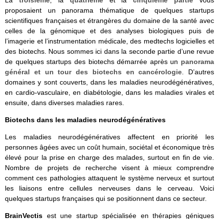
La
troisième
, la
quatrième
et la
cinquième partie
vous
proposaient un panorama thématique de quelques startups
scientifiques françaises et étrangères du domaine de la santé avec
celles de la génomique et des analyses biologiques puis de
l’imagerie et l’instrumentation médicale, des medtechs logicielles et
des biotechs. Nous sommes ici dans la seconde partie d’une revue
de quelques startups des biotechs démarrée après un
panorama
général et un tour des biotechs en cancérologie
. D’autres
domaines y sont couverts, dans les maladies neurodégénératives,
en cardio-vasculaire, en diabétologie, dans les maladies virales et
ensuite, dans diverses maladies rares.
Biotechs dans les maladies neurodégénératives
Les maladies neurodégénératives affectent en priorité les
personnes âgées avec un coût humain, sociétal et économique très
élevé pour la prise en charge des malades, surtout en fin de vie.
Nombre de projets de recherche visent à mieux comprendre
comment ces pathologies attaquent le système nerveux et surtout
les liaisons entre cellules nerveuses dans le cerveau. Voici
quelques startups françaises qui se positionnent dans ce secteur.
BrainVectis
est une startup
spécialisée en thérapies géniques