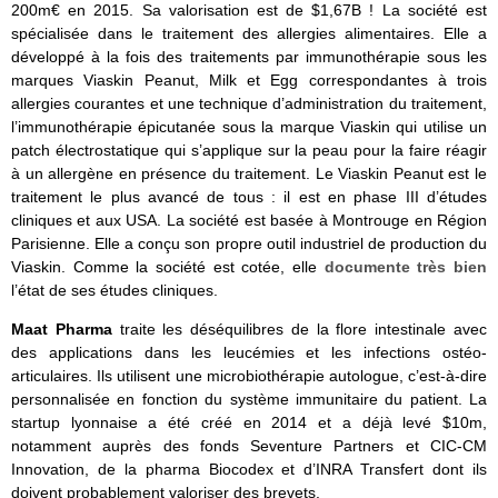
200m€ en 2015. Sa valorisation est de $1,67B ! La société est
spécialisée dans le traitement des allergies alimentaires. Elle a
développé à la fois des traitements par immunothérapie sous les
marques Viaskin Peanut, Milk et Egg correspondantes à trois
allergies courantes et une technique d’administration du traitement,
l’immunothérapie épicutanée sous la marque Viaskin qui utilise un
patch électrostatique qui s’applique sur la peau pour la faire réagir
à un allergène en présence du traitement. Le Viaskin Peanut est le
traitement le plus avancé de tous : il est en phase III d’études
cliniques et aux USA. La société est basée à Montrouge en Région
Parisienne. Elle a conçu son propre outil industriel de production du
Viaskin. Comme la société est cotée, elle
documente très bien
l’état de ses études cliniques.
Maat Pharma
traite les déséquilibres de la flore intestinale avec
des applications dans les leucémies et les infections ostéo-
articulaires. Ils utilisent une microbiothérapie autologue, c’est-à-dire
personnalisée en fonction du système immunitaire du patient. La
startup lyonnaise a été créé en 2014 et a déjà levé $10m,
notamment auprès des fonds Seventure Partners et CIC-CM
Innovation, de la pharma Biocodex et d’INRA Transfert dont ils
doivent probablement valoriser des brevets.