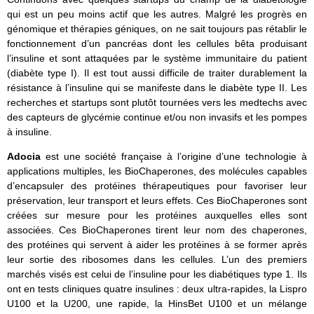
qui est un peu moins actif que les autres. Malgré les progrès en
génomique et thérapies géniques, on ne sait toujours pas rétablir le
fonctionnement d’un pancréas dont les cellules bêta produisant
l’insuline et sont attaquées par le système immunitaire du patient
(diabète type I). Il est tout aussi difficile de traiter durablement la
résistance à l’insuline qui se manifeste dans le diabète type II. Les
recherches et startups sont plutôt tournées vers les medtechs avec
des capteurs de glycémie continue et/ou non invasifs et les pompes
à insuline.
Adocia
est une société française à l’origine d’une technologie à
applications multiples, les BioChaperones, des molécules capables
d’encapsuler des protéines thérapeutiques pour favoriser leur
préservation, leur transport et leurs effets. Ces BioChaperones sont
créées sur mesure pour les protéines auxquelles elles sont
associées. Ces BioChaperones tirent leur nom des chaperones,
des protéines qui servent à aider les protéines à se former après
leur sortie des ribosomes dans les cellules. L’un des premiers
marchés visés est celui de l’insuline pour les diabétiques type 1. Ils
ont en tests cliniques quatre insulines : deux ultra-rapides, la Lispro
U100 et la U200, une rapide, la HinsBet U100 et un mélange