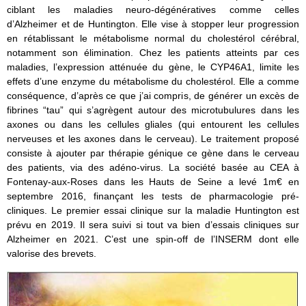
ciblant les maladies neuro-dégénératives comme celles
d’Alzheimer et de Huntington. Elle vise à stopper leur progression
en rétablissant le métabolisme normal du cholestérol cérébral,
notamment son élimination. Chez les patients atteints par ces
maladies, l’expression atténuée du gène, le CYP46A1, limite les
effets d’une enzyme du métabolisme du cholestérol. Elle a comme
conséquence, d’après ce que j’ai compris, de générer un excès de
fibrines “tau” qui s’agrègent autour des microtubulures dans les
axones ou dans les cellules gliales (qui entourent les cellules
nerveuses et les axones dans le cerveau). Le traitement proposé
consiste à ajouter par thérapie génique ce gène dans le cerveau
des patients, via des adéno-virus. La société basée au CEA à
Fontenay-aux-Roses dans les Hauts de Seine a levé 1m€ en
septembre 2016, finançant les tests de pharmacologie pré-
cliniques. Le premier essai clinique sur la maladie Huntington est
prévu en 2019. Il sera suivi si tout va bien d’essais cliniques sur
Alzheimer en 2021. C’est une spin-off de l’INSERM dont elle
valorise des brevets.