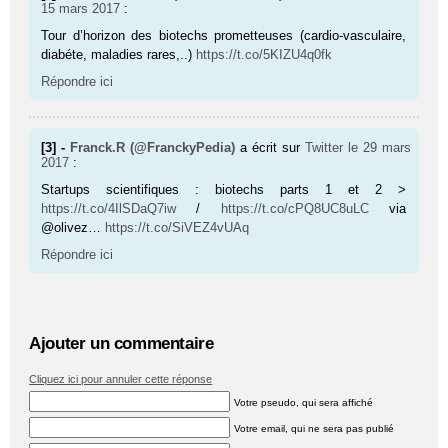
15 mars 2017
:
Tour d’horizon des biotechs prometteuses (cardio-vasculaire,
diabéte, maladies rares,..)
https://t.co/5KIZU4q0fk
Répondre ici
[3] -
Franck.R (@FranckyPedia)
a écrit sur
Twitter
le 29 mars
2017
:
Startups scientifiques : biotechs parts 1 et 2 >
https://t.co/4IlSDaQ7iw
/
https://t.co/cPQ8UC8uLC
via
@olivez…
https://t.co/SiVEZ4vUAq
Répondre ici
Ajouter un commentaire
Cliquez ici pour annuler cette réponse
Votre pseudo, qui sera affiché
Votre email, qui ne sera pas publié