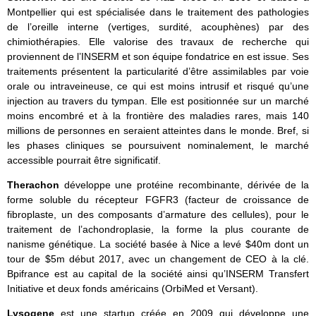
Montpellier qui est spécialisée dans le traitement des pathologies
de l’oreille interne (vertiges, surdité, acouphènes) par des
chimiothérapies. Elle valorise des travaux de recherche qui
proviennent de l’INSERM et son équipe fondatrice en est issue. Ses
traitements présentent la particularité d’être assimilables par voie
orale ou intraveineuse, ce qui est moins intrusif et risqué qu’une
injection au travers du tympan. Elle est positionnée sur un marché
moins encombré et à la frontière des maladies rares, mais 140
millions de personnes en seraient atteintes dans le monde. Bref, si
les phases cliniques se poursuivent nominalement, le marché
accessible pourrait être significatif.
Therachon
développe une protéine recombinante, dérivée de la
forme soluble du récepteur FGFR3 (facteur de croissance de
fibroplaste, un des composants d’armature des cellules), pour le
traitement de l’achondroplasie, la forme la plus courante de
nanisme génétique. La société basée à Nice a levé $40m dont un
tour de $5m début 2017, avec un changement de CEO à la clé.
Bpifrance est au capital de la société ainsi qu’INSERM Transfert
Initiative et deux fonds américains (OrbiMed et Versant).
Lysogene
est une startup créée en 2009 qui développe une