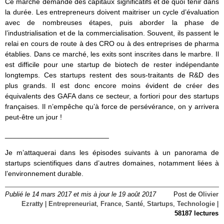
Ce marché demande des capitaux significatifs et de quoi tenir dans
la durée. Les entrepreneurs doivent maitriser un cycle d’évaluation
avec de nombreuses étapes, puis aborder la phase de
l’industrialisation et de la commercialisation. Souvent, ils passent le
relai en cours de route à des CRO ou à des entreprises de pharma
établies. Dans ce marché, les exits sont inscrites dans le marbre. Il
est difficile pour une startup de biotech de rester indépendante
longtemps. Ces startups restent des sous-traitants de R&D des
plus grands. Il est donc encore moins évident de créer des
équivalents des GAFA dans ce secteur, a fortiori pour des startups
françaises. Il n’empêche qu’à force de persévérance, on y arrivera
peut-être un jour !
__________________________
Je m’attaquerai dans les épisodes suivants à un panorama de
startups scientifiques dans d’autres domaines, notamment liées à
l’environnement durable.
Publié le 14 mars 2017 et mis à jour le 19 août 2017
Post de
Olivier
Ezratty
|
Entrepreneuriat
,
France
,
Santé
,
Startups
,
Technologie
|
58187 lectures