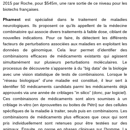
2015 par Roche, pour $545m, une rare sortie de ce niveau pour les
biotechs françaises.
Pharnext
est spécialisé dans le traitement de maladies
neurologiques. Ils proposent ce qu’ils appellent de la médecine
combinatoire qui associe divers traitements à faible dose, ciblant de
nouvelles indications. Pour ce faire, ils détectent les différents
facteurs de perturbations associées aux maladies en exploitant les
données de génomique. Cela leur permet d’identifier des
combinaisons efficaces de médicaments existants qui agissent
simultanément sur plusieurs perturbations moléculaires. Le
processus de découverte s’apparente à du “big data” de la biologie
avec une vision statistique de tests de combinaisons. Lorsque le
“réseau biologique” d’une maladie est constitué, il leur sert à
identifier 50 médicaments candidats parmi les médicaments déjà
approuvés via une année de criblages “in silico” (donc, par logiciel).
Ces combinaisons de médicaments sont alors soumises à un
criblage in-vitro (en éprouvettes ou boites de Pétri) sur des cellules
spécifiques de la maladie à traiter, seuls puis en combinaisons. Les
combinaisons de médicaments plus efficaces que ceux qui sont
pris individuellement sont retenues pour être testées sur des
animaux. Ensuite, on passe en phases cliniques sur l’homme. La