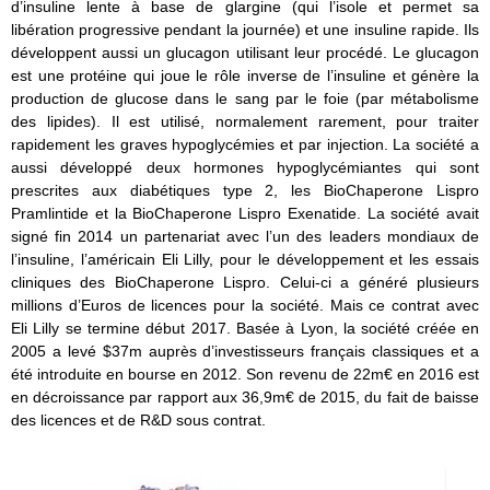
d’insuline lente à base de glargine (qui l’isole et permet sa
libération progressive pendant la journée) et une insuline rapide. Ils
développent aussi un glucagon utilisant leur procédé. Le glucagon
est une protéine qui joue le rôle inverse de l’insuline et génère la
production de glucose dans le sang par le foie (par métabolisme
des lipides). Il est utilisé, normalement rarement, pour traiter
rapidement les graves hypoglycémies et par injection. La société a
aussi développé deux hormones hypoglycémiantes qui sont
prescrites aux diabétiques type 2, les BioChaperone Lispro
Pramlintide et la BioChaperone Lispro Exenatide. La société avait
signé fin 2014 un partenariat avec l’un des leaders mondiaux de
l’insuline, l’américain Eli Lilly, pour le développement et les essais
cliniques des BioChaperone Lispro. Celui-ci a généré plusieurs
millions d’Euros de licences pour la société. Mais ce contrat avec
Eli Lilly se termine début 2017. Basée à Lyon, la société créée en
2005 a levé $37m auprès d’investisseurs français classiques et a
été introduite en bourse en 2012. Son revenu de 22m€ en 2016 est
en décroissance par rapport aux 36,9m€ de 2015, du fait de baisse
des licences et de R&D sous contrat.