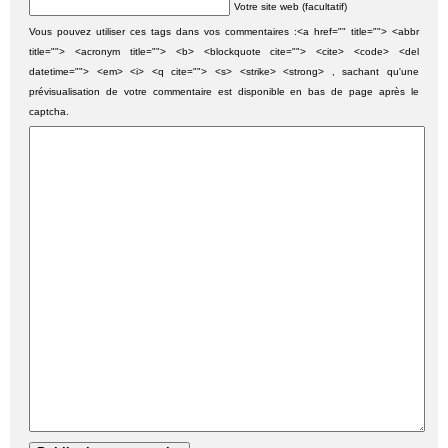
Votre site web (facultatif)
Vous pouvez utiliser ces tags dans vos commentaires :<a href="" title=""> <abbr
title=""> <acronym title=""> <b> <blockquote cite=""> <cite> <code> <del
datetime=""> <em> <i> <q cite=""> <s> <strike> <strong> , sachant qu'une
prévisualisation de votre commentaire est disponible en bas de page après le
captcha.