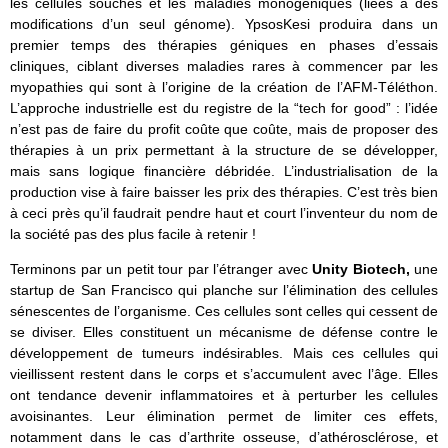
les cellules souches et les maladies monogéniques (liées à des
modifications d’un seul génome). YpsosKesi produira dans un
premier temps des thérapies géniques en phases d’essais
cliniques, ciblant diverses maladies rares à commencer par les
myopathies qui sont à l’origine de la création de l’AFM-Téléthon.
L’approche industrielle est du registre de la “tech for good” : l’idée
n’est pas de faire du profit coûte que coûte, mais de proposer des
thérapies à un prix permettant à la structure de se développer,
mais sans logique financière débridée. L’industrialisation de la
production vise à faire baisser les prix des thérapies. C’est très bien
à ceci près qu’il faudrait pendre haut et court l’inventeur du nom de
la société pas des plus facile à retenir !
Terminons par un petit tour par l’étranger avec
Unity Biotech,
une
startup de San Francisco qui planche sur l’élimination des cellules
sénescentes de l’organisme. Ces cellules sont celles qui cessent de
se diviser. Elles constituent un mécanisme de défense contre le
développement de tumeurs indésirables. Mais ces cellules qui
vieillissent restent dans le corps et s’accumulent avec l’âge. Elles
ont tendance devenir inflammatoires et à perturber les cellules
avoisinantes. Leur élimination permet de limiter ces effets,
notamment dans le cas d’arthrite osseuse, d’athérosclérose, et