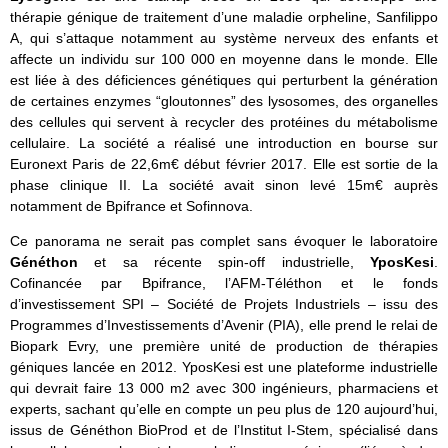
thérapie génique de traitement d’une maladie orpheline, Sanfilippo
A, qui s’attaque notamment au système nerveux des enfants et
affecte un individu sur 100 000 en moyenne dans le monde. Elle
est liée à des déficiences génétiques qui perturbent la génération
de certaines enzymes “gloutonnes” des lysosomes, des organelles
des cellules qui servent à recycler des protéines du métabolisme
cellulaire. La société a réalisé une introduction en bourse sur
Euronext Paris de 22,6m€ début février 2017. Elle est sortie de la
phase clinique II. La société avait sinon levé 15m€ auprès
notamment de Bpifrance et Sofinnova.
Ce panorama ne serait pas complet sans évoquer le laboratoire
Généthon
et sa récente spin-off industrielle,
YposKesi
.
Cofinancée par Bpifrance, l’AFM-Téléthon et le fonds
d’investissement SPI – Société de Projets Industriels – issu des
Programmes d’Investissements d’Avenir (PIA), elle prend le relai de
Biopark Evry, une première unité de production de thérapies
géniques lancée en 2012. YposKesi est une plateforme industrielle
qui devrait faire 13 000 m2 avec 300 ingénieurs, pharmaciens et
experts, sachant qu’elle en compte un peu plus de 120 aujourd’hui,
issus de Généthon BioProd et de l’Institut I-Stem, spécialisé dans