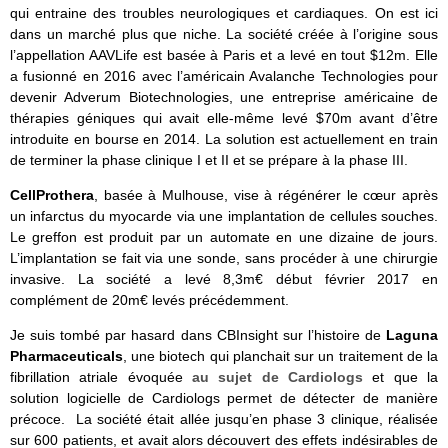
qui entraine des troubles neurologiques et cardiaques. On est ici
dans un marché plus que niche. La société créée à l’origine sous
l’appellation AAVLife est basée à Paris et a levé en tout $12m. Elle
a fusionné en 2016 avec l’américain Avalanche Technologies pour
devenir Adverum Biotechnologies, une entreprise américaine de
thérapies géniques qui avait elle-même levé $70m avant d’être
introduite en bourse en 2014. La solution est actuellement en train
de terminer la phase clinique I et II et se prépare à la phase III.
CellProthera
, basée à Mulhouse, vise à régénérer le cœur après
un infarctus du myocarde via une implantation de cellules souches.
Le greffon est produit par un automate en une dizaine de jours.
L’implantation se fait via une sonde, sans procéder à une chirurgie
invasive. La société a levé 8,3m€ début février 2017 en
complément de 20m€ levés précédemment.
Je suis tombé par hasard dans CBInsight sur l’histoire de
Laguna
Pharmaceuticals
, une biotech qui planchait sur un traitement de la
fibrillation atriale évoquée
au sujet de Cardiologs
et que la
solution logicielle de Cardiologs permet de détecter de manière
précoce. La société était allée jusqu’en phase 3 clinique, réalisée
sur 600 patients, et avait alors découvert des effets indésirables de