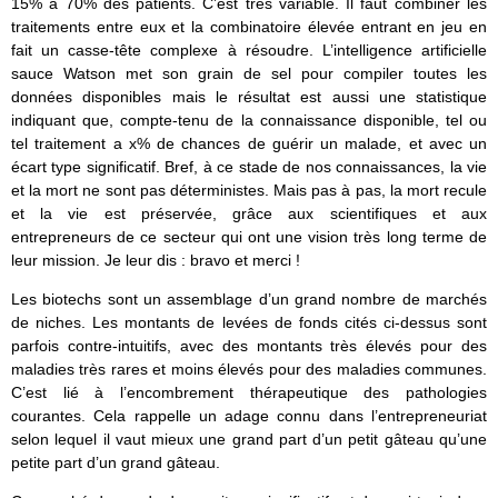
15% à 70% des patients. C’est très variable. Il faut combiner les
traitements entre eux et la combinatoire élevée entrant en jeu en
fait un casse-tête complexe à résoudre. L’intelligence artificielle
sauce Watson met son grain de sel pour compiler toutes les
données disponibles mais le résultat est aussi une statistique
indiquant que, compte-tenu de la connaissance disponible, tel ou
tel traitement a x% de chances de guérir un malade, et avec un
écart type significatif. Bref, à ce stade de nos connaissances, la vie
et la mort ne sont pas déterministes. Mais pas à pas, la mort recule
et la vie est préservée, grâce aux scientifiques et aux
entrepreneurs de ce secteur qui ont une vision très long terme de
leur mission. Je leur dis : bravo et merci !
Les biotechs sont un assemblage d’un grand nombre de marchés
de niches. Les montants de levées de fonds cités ci-dessus sont
parfois contre-intuitifs, avec des montants très élevés pour des
maladies très rares et moins élevés pour des maladies communes.
C’est lié à l’encombrement thérapeutique des pathologies
courantes. Cela rappelle un adage connu dans l’entrepreneuriat
selon lequel il vaut mieux une grand part d’un petit gâteau qu’une
petite part d’un grand gâteau.