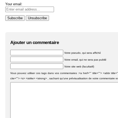
Your email:
Ajouter un commentaire
Votre pseudo, qui sera affiché
Votre email, qui ne sera pas publié
Votre site web (facultatif)
Vous pouvez utiliser ces tags dans vos commentaires :<a href="" title=""> <abbr titl
cite=""> <s> <strike> <strong> , sachant qu'une prévisualisation de votre commentaire e