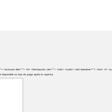
e=""> <acronym title=""> <b> <blockquote cite=""> <cite> <code> <del datetime=""> <em> <i> <q
st disponible en bas de page après le captcha.