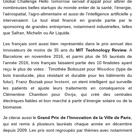
Global Challenge Hello Tomorrow servait d’appât pour attirer de
nombreuses belles startups du monde entier de la santé, l’énergie,
l’aérospatial, l’agro-alimentaire et aussi de l’intelligence artificielle y
intervenaient. Le tout était financé en grande partie par le
sponsoring de grandes entreprises, notamment industrielles, telles
que Safran, Michelin ou Air Liquide.
Les français sont aussi bien représentés dans le prix annuel des
innovateurs de moins de 35 ans du
MIT Technology Review
. A
Barcelone en novembre 2016, et parmi plus de 55 lauréats de
l’année 2016, trois français faisaient partie des 10 finalistes ayant
reçu le plus de votes : Timothée Boitouzet pour
Woodoo
(type de
bois translucide, plus résistant et durable pour les bâtiments du
futur), Franz Bozsak pour
Instent
, un stent intelligent qui surveille
les patients et ajuste leurs traitements en conséquence et
Clémentine Chambon pour
Oorja
, qui créé des centrales
électriques fiables et bon marché à partir d’énergie solaire ou de la
biomasse.
Je citerai aussi le
Grand Prix de l’Innovation de la Ville de Paris
,
qui est remis à plusieurs lauréats chaque année en décembre
depuis 2009. Les prix sont regroupés par thèmes avec notamment