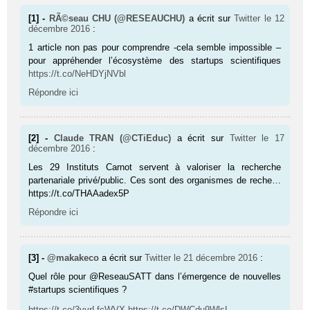
[1] -
RÃ©seau CHU (@RESEAUCHU)
a écrit sur
Twitter
le 12
décembre 2016
:
1 article non pas pour comprendre -cela semble impossible –
pour appréhender l’écosystème des startups scientifiques
https://t.co/NeHDYjNVbl
Répondre ici
[2] -
Claude TRAN (@CTiEduc)
a écrit sur
Twitter
le 17
décembre 2016
:
Les 29 Instituts Carnot servent à valoriser la recherche
partenariale privé/public. Ces sont des organismes de reche…
https://t.co/THAAadex5P
Répondre ici
[3] -
@makakeco
a écrit sur
Twitter
le 21 décembre 2016
:
Quel rôle pour @ReseauSATT dans l’émergence de nouvelles
#startups scientifiques ?
https://t.co/3vyrLfcWVX
https://t.co/DWCdu9WlsL