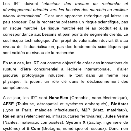
Les IRT doivent “
effectuer des travaux de recherche et
développement orientés vers les besoins des marchés au meilleur
niveau international
”. C’est une approche théorique qui laisse un
peu songeur. Car la recherche présente un risque scientifique, pas
un risque marché. Le risque marché est lié au produit et à sa
correspondance aux besoins et pain points de segments clients. Le
seul risque technologique d’un projet de valorisation devrait être au
niveau de l’industrialisation, pas des fondements scientifiques qui
sont validés au niveau de la recherche.
En tout cas, les IRT ont comme objectif de créer des innovations de
rupture, d’être concurrentiel à l’échelle internationale, d’aller
jusqu’au prototypage industriel, le tout dans un même lieu
physique. Ils jouent un rôle clé dans le décloisonnement des
compétences.
A ce jour, les IRT sont
NanoElec
(Grenoble, nano-électronique),
AESE
(Toulouse, aérospatial et systèmes embarqués),
BioAster
(Lyon et Paris, maladies infectieuses),
M2P
(Metz, matériaux),
Railenium
(Valenciennes, infrastructures ferroviaires),
Jules Verne
(Nantes, matériaux composites),
System X
(Saclay, ingénierie de
système) et
B-Com
(Bretagne, numérique et réseaux). Donc, rien