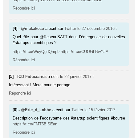
Répondre ici
[4] -
@makakeco
a écrit sur
Twitter
le 27 décembre 2016
:
Quel rôle pour @ReseauSATT dans l’émergence de nouvelles
#startups scientifiques ?
https://t.co/WuyQgdQmp9
https://t.co/CUOGLBwYJA
Répondre ici
[5] -
ICD Fiduciaries
a écrit
le 22 janvier 2017
:
Intéressant ! Merci pour le partage
Répondre ici
[6] -
@Eric_d_Labbe
a écrit sur
Twitter
le 15 février 2017
:
Description de l’ecosyteme des #startup scientifiques #bourse
https://t.co/FMT5BjSEan
Répondre ici