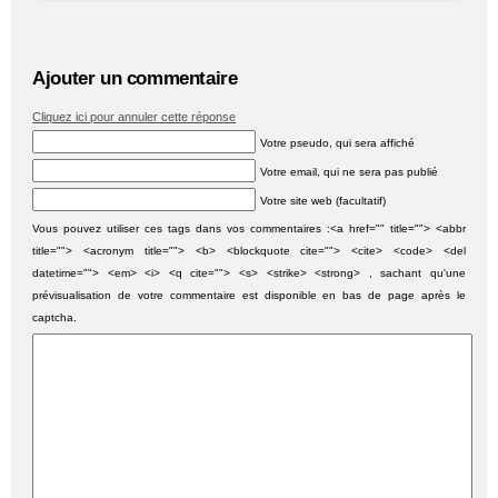
Ajouter un commentaire
Cliquez ici pour annuler cette réponse
Votre pseudo, qui sera affiché
Votre email, qui ne sera pas publié
Votre site web (facultatif)
Vous pouvez utiliser ces tags dans vos commentaires :<a href="" title=""> <abbr
title=""> <acronym title=""> <b> <blockquote cite=""> <cite> <code> <del
datetime=""> <em> <i> <q cite=""> <s> <strike> <strong> , sachant qu'une
prévisualisation de votre commentaire est disponible en bas de page après le
captcha.