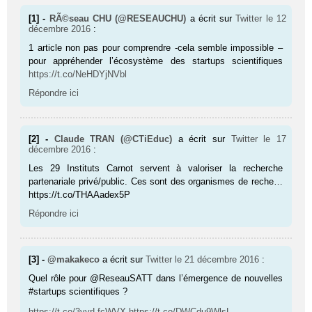
[1] -
RÃ©seau CHU (@RESEAUCHU)
a écrit sur
Twitter
le 12
décembre 2016
:
1 article non pas pour comprendre -cela semble impossible –
pour appréhender l’écosystème des startups scientifiques
https://t.co/NeHDYjNVbl
Répondre ici
[2] -
Claude TRAN (@CTiEduc)
a écrit sur
Twitter
le 17
décembre 2016
:
Les 29 Instituts Carnot servent à valoriser la recherche
partenariale privé/public. Ces sont des organismes de reche…
https://t.co/THAAadex5P
Répondre ici
[3] -
@makakeco
a écrit sur
Twitter
le 21 décembre 2016
:
Quel rôle pour @ReseauSATT dans l’émergence de nouvelles
#startups scientifiques ?
https://t.co/3vyrLfcWVX
https://t.co/DWCdu9WlsL