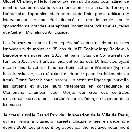
Global Challenge Hello Tomorrow servait d’appât pour attirer de
nombreuses belles startups du monde entier de la santé, l’énergie,
l’aérospatial, l’agro-alimentaire et aussi de l’intelligence artificielle y
intervenaient. Le tout était financé en grande partie par le
sponsoring de grandes entreprises, notamment industrielles, telles
que Safran, Michelin ou Air Liquide.
Les français sont aussi bien représentés dans le prix annuel des
innovateurs de moins de 35 ans du
MIT Technology Review
. A
Barcelone en novembre 2016, et parmi plus de 55 lauréats de
l’année 2016, trois français faisaient partie des 10 finalistes ayant
reçu le plus de votes : Timothée Boitouzet pour
Woodoo
(type de
bois translucide, plus résistant et durable pour les bâtiments du
futur), Franz Bozsak pour
Instent
, un stent intelligent qui surveille
les patients et ajuste leurs traitements en conséquence et
Clémentine Chambon pour
Oorja
, qui créé des centrales
électriques fiables et bon marché à partir d’énergie solaire ou de la
biomasse.
Je citerai aussi le
Grand Prix de l’Innovation de la Ville de Paris
,
qui est remis à plusieurs lauréats chaque année en décembre
depuis 2009. Les prix sont regroupés par thèmes avec notamment