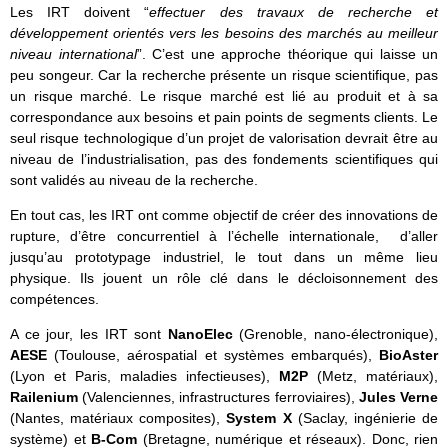
Les IRT doivent “
effectuer des travaux de recherche et
développement orientés vers les besoins des marchés au meilleur
niveau international
”. C’est une approche théorique qui laisse un
peu songeur. Car la recherche présente un risque scientifique, pas
un risque marché. Le risque marché est lié au produit et à sa
correspondance aux besoins et pain points de segments clients. Le
seul risque technologique d’un projet de valorisation devrait être au
niveau de l’industrialisation, pas des fondements scientifiques qui
sont validés au niveau de la recherche.
En tout cas, les IRT ont comme objectif de créer des innovations de
rupture, d’être concurrentiel à l’échelle internationale, d’aller
jusqu’au prototypage industriel, le tout dans un même lieu
physique. Ils jouent un rôle clé dans le décloisonnement des
compétences.
A ce jour, les IRT sont
NanoElec
(Grenoble, nano-électronique),
AESE
(Toulouse, aérospatial et systèmes embarqués),
BioAster
(Lyon et Paris, maladies infectieuses),
M2P
(Metz, matériaux),
Railenium
(Valenciennes, infrastructures ferroviaires),
Jules Verne
(Nantes, matériaux composites),
System X
(Saclay, ingénierie de
système) et
B-Com
(Bretagne, numérique et réseaux). Donc, rien