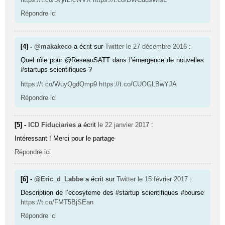
Répondre ici
[4] -
@makakeco
a écrit sur
Twitter
le 27 décembre 2016
:
Quel rôle pour @ReseauSATT dans l’émergence de nouvelles
#startups scientifiques ?
https://t.co/WuyQgdQmp9
https://t.co/CUOGLBwYJA
Répondre ici
[5] -
ICD Fiduciaries
a écrit
le 22 janvier 2017
:
Intéressant ! Merci pour le partage
Répondre ici
[6] -
@Eric_d_Labbe
a écrit sur
Twitter
le 15 février 2017
:
Description de l’ecosyteme des #startup scientifiques #bourse
https://t.co/FMT5BjSEan
Répondre ici