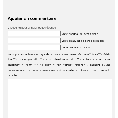
Ajouter un commentaire
Cliquez ici pour annuler cette réponse
Votre pseudo, qui sera affiché
Votre email, qui ne sera pas publié
Votre site web (facultatif)
Vous pouvez utiliser ces tags dans vos commentaires :<a href="" title=""> <abbr
title=""> <acronym title=""> <b> <blockquote cite=""> <cite> <code> <del
datetime=""> <em> <i> <q cite=""> <s> <strike> <strong> , sachant qu'une
prévisualisation de votre commentaire est disponible en bas de page après le
captcha.