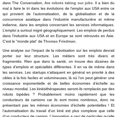
dans The Conversation,
Are robots taking our jobs
. Il a bien du
mal à faire le tri dans les évolutions de l’emploi aux USA entre ce
qui provient de l’automatisation, de la globalisation et de la
concurrence asiatique dans l’industrie manufacturière et même
indienne, dans les emplois concernant les services informatiques.
L’emploi a surtout migré géographiquement. Les emplois de perdus
dans l’industrie aux USA et en Europe se sont retrouvés en Asie.
C’est le “monde plat” de
Thomas Friedman
.
Une analyse sur l’impact de la robotisation sur les emplois devrait
porter sur leur structure. Les métiers sont très divers et
fragmentés. Rien que dans la santé, on trouve des dizaines de
types d’emplois et spécialités différentes. Il en va de même dans
les services. Les startups s’attaquent en général en priorité à des
cibles à la fois faciles et volumineuses, là où l’on peut générer une
croissance exponentielle et de belles économies d’échelle au
niveau mondial. Les kinésithérapeutes seront-ils remplacés par des
robots bipèdes ? Probablement moins rapidement que les
conducteurs de camions car ils sont moins nombreux, donc ne
présentant pas les mêmes économies d’échelle potentielles ! Et
l’automatisation du travail d’un kiné est plus complexe que celle
d’un conducteur de camion. L’innovation a ceci de particulier qu’elle