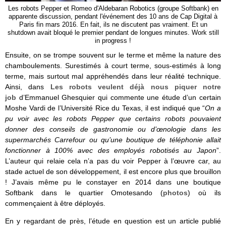
Les robots Pepper et Romeo d'Aldebaran Robotics (groupe Softbank) en
apparente discussion, pendant l'événement des 10 ans de Cap Digital à
Paris fin mars 2016. En fait, ils ne discutent pas vraiment. Et un
shutdown avait bloqué le premier pendant de longues minutes. Work still
in progress !
Ensuite, on se trompe souvent sur le terme et même la nature des
chamboulements. Surestimés à court terme, sous-estimés à long
terme, mais surtout mal appréhendés dans leur réalité technique.
Ainsi, dans
Les robots veulent déjà nous piquer notre
job
d’Emmanuel Ghesquier qui commente une étude d’un certain
Moshe Vardi de l’Université Rice du Texas, il est indiqué que “
On a
pu voir avec les robots Pepper que certains robots pouvaient
donner des conseils de gastronomie ou d’œnologie dans les
supermarchés Carrefour
ou qu’une boutique de téléphonie allait
fonctionner à 100% avec des employés robotisés au Japon
”.
L’auteur qui relaie cela n’a pas du voir Pepper à l’œuvre car, au
stade actuel de son développement, il est encore plus que brouillon
! J’avais même pu le constayer en 2014 dans une boutique
Softbank dans le quartier Omotesando (
photos
) où ils
commençaient à être déployés.
En y regardant de près, l’étude en question est un article publié