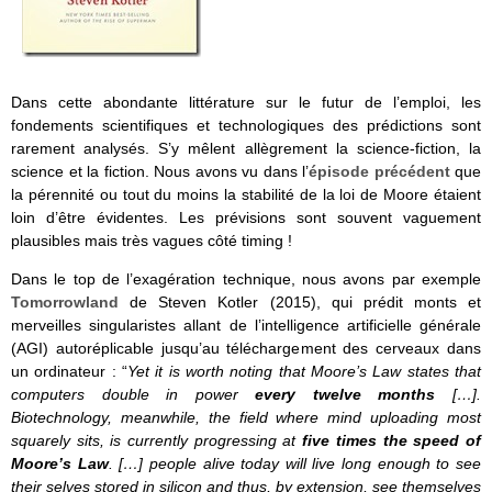
Dans cette abondante littérature sur le futur de l’emploi, les
fondements scientifiques et technologiques des prédictions sont
rarement analysés. S’y mêlent allègrement la science-fiction, la
science et la fiction. Nous avons vu dans l’
épisode précédent
que
la pérennité ou tout du moins la stabilité de la loi de Moore étaient
loin d’être évidentes. Les prévisions sont souvent vaguement
plausibles mais très vagues côté timing !
Dans le top de l’exagération technique, nous avons par exemple
Tomorrowland
de Steven Kotler (2015), qui prédit monts et
merveilles singularistes allant de l’intelligence artificielle générale
(AGI) autoréplicable jusqu’au téléchargement des cerveaux dans
un ordinateur : “
Yet it is worth noting that Moore’s Law states that
computers double in power
every twelve months
[…].
Biotechnology, meanwhile, the field where mind uploading most
squarely sits, is currently progressing at
five times the speed of
Moore’s Law
. […] people alive today will live long enough to see
their selves stored in silicon and thus, by extension, see themselves