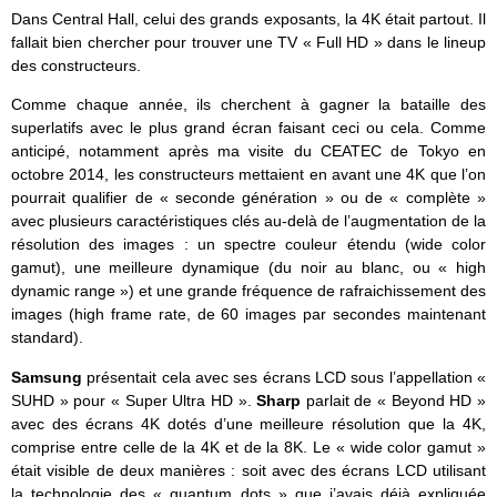
Dans Central Hall, celui des grands exposants, la 4K était partout. Il
fallait bien chercher pour trouver une TV « Full HD » dans le lineup
des constructeurs.
Comme chaque année, ils cherchent à gagner la bataille des
superlatifs avec le plus grand écran faisant ceci ou cela. Comme
anticipé, notamment après ma visite du CEATEC de Tokyo en
octobre 2014, les constructeurs mettaient en avant une 4K que l’on
pourrait qualifier de « seconde génération » ou de « complète »
avec plusieurs caractéristiques clés au-delà de l’augmentation de la
résolution des images : un spectre couleur étendu (wide color
gamut), une meilleure dynamique (du noir au blanc, ou « high
dynamic range ») et une grande fréquence de rafraichissement des
images (high frame rate, de 60 images par secondes maintenant
standard).
Samsung
présentait cela avec ses écrans LCD sous l’appellation «
SUHD » pour « Super Ultra HD ».
Sharp
parlait de « Beyond HD »
avec des écrans 4K dotés d’une meilleure résolution que la 4K,
comprise entre celle de la 4K et de la 8K. Le « wide color gamut »
était visible de deux manières : soit avec des écrans LCD utilisant
la technologie des « quantum dots » que j’avais déjà expliquée