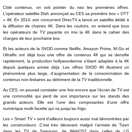
Côté contenus, on voit pointer du nez les premières offres.
L’opérateur satellite Dish annonçait au CES sa première box « OTT
» 4K. En 2014, son concurrent DirecTV a lancé un satellite dédié à
la diffusion de chaines 4K. Dans les couloirs, on entend que tous
les opérateurs de TV payante on mis la 4K dans le cahier des
charges de leur prochaine box.
Et les acteurs de la SVOD comme Netflix, Amazon Prime, M-Go et
Ultraflix ont déjà tous une offre de contenus 4K qui se densifie
rapidement, la production hollywoodienne s’étant adaptée à la 4K
depuis quelques année déjà. Les offres SVOD 4K illustrent un
phénomène plus large, d’augmentation de la consommation de
contenus non-linéaires au détriment de la TV traditionnelle.
Au CES, on pouvait constater une fois encore que l’écran de TV est
une commodité qui perd de son importance sur les stands des
grands acteurs. Elle est l’une des composantes d’une offre
numérique multi-facette qui va jusqu’au frigo.
Les « Smart TV » sont d’ailleurs toujours aussi mal démontrées par
les constructeurs. C’est très décevant malgré l’arrivée de Tizen
dans les TV de Samsung, de WebOS2 dans celles de LG