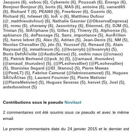
Jacques
(6),
sebou
(6),
Cybereric
(6),
Poussah
(6),
Energo
(6),
Bonjour Bonjour
(6),
boris
(6),
MAS
(6),
antoine
(6),
canard65
(6),
Richard T
(6),
PEAI60
(6),
Free4ever
(6),
Guerric
(6),
Richard
(6),
tvtweet
(6),
loÃ¯c
(6),
Matthieu Dufour
(@_matthieudufour)
(6),
Nathalie Gasnier (@ObservaEmpresa)
(6),
romu
(6),
cheramy
(6),
Jasontrisy
(6),
EtienneL
(5),
DJM
(5),
Tristan
(5),
StÃ©phane
(5),
Gilles
(5),
Thierry
(5),
Alphonse
(5),
apbianco
(5),
dePassage
(5),
Sans_importance
(5),
AurÃ©lien
(5),
herve lebret
(5),
Alex
(5),
Adrien
(5),
Jean-Denis
(5),
NM
(5),
Nicolas Chevallier
(5),
jdo
(5),
Youssef
(5),
Renaud
(5),
Alain
Raynaud
(5),
mmathieum
(5),
(@bvanryb) (@bvanryb)
(5),
Boris DefrÃ©ville (@AudioSense)
(5),
cedric naux (@cnaux)
(5),
Patrick Bertrand (@pck_b)
(5),
(@arnaud_thurudev)
(@arnaud_thurudev)
(5),
(@PLechevallier) (@PLechevallier)
(5),
Stanislas Segard (@El_Stanou)
(5),
Pierre Mawas
(@PemLT)
(5),
Fabrice Camurat (@fabricecamurat)
(5),
Hugues
SÃ©vÃ©rac
(5),
Laurent Fournier
(5),
Pierre Metivier
(@PierreMetivier)
(5),
Hugues Severac
(5),
hervet
(5),
Joel
(5),
arderborelnot
(5)
Contributions sous le pseudo
Novitact
2 commentaires ont été soumis sous ce pseudo et avec le même
email.
Le premier commentaire date du 24 janvier 2015 et le dernier est