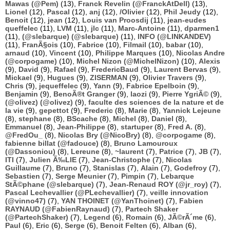
Mawas (@Pem)
(13),
Franck Revelin (@FranckAtDell)
(13),
Lionel
(12),
Pascal
(12),
anj
(12),
/Olivier
(12),
Phil Jeudy
(12),
Benoit
(12),
jean
(12),
Louis van Proosdij
(11),
jean-eudes
queffelec
(11),
LVM
(11),
jlc
(11),
Marc-Antoine
(11),
dparmen1
(11),
(@slebarque) (@slebarque)
(11),
INFO (@LINKANDEV)
(11),
FranÃ§ois
(10),
Fabrice
(10),
Filmail
(10),
babar
(10),
arnaud
(10),
Vincent
(10),
Philippe Marques
(10),
Nicolas Andre
(@corpogame)
(10),
Michel Nizon (@MichelNizon)
(10),
Alexis
(9),
David
(9),
Rafael
(9),
FredericBaud
(9),
Laurent Bervas
(9),
Mickael
(9),
Hugues
(9),
ZISERMAN
(9),
Olivier Travers
(9),
Chris
(9),
jequeffelec
(9),
Yann
(9),
Fabrice Epelboin
(9),
Benjamin
(9),
BenoÃ®t Granger
(9),
laozi
(9),
Pierre YgriÃ©
(9),
(@olivez) (@olivez)
(9),
faculte des sciences de la nature et de
la vie
(9),
gepettot
(9),
Frederic
(8),
Marie
(8),
Yannick Lejeune
(8),
stephane
(8),
BScache
(8),
Michel
(8),
Daniel
(8),
Emmanuel
(8),
Jean-Philippe
(8),
startuper
(8),
Fred A.
(8),
@FredOu_
(8),
Nicolas Bry (@NicoBry)
(8),
@corpogame
(8),
fabienne billat (@fadouce)
(8),
Bruno Lamouroux
(@Dassoniou)
(8),
Lereune
(8),
~laurent
(7),
Patrice
(7),
JB
(7),
ITI
(7),
Julien Ã‰LIE
(7),
Jean-Christophe
(7),
Nicolas
Guillaume
(7),
Bruno
(7),
Stanislas
(7),
Alain
(7),
Godefroy
(7),
Sebastien
(7),
Serge Meunier
(7),
Pimpin
(7),
Lebarque
StÃ©phane (@slebarque)
(7),
Jean-Renaud ROY (@jr_roy)
(7),
Pascal Lechevallier (@PLechevallier)
(7),
veille innovation
(@vinno47)
(7),
YAN THOINET (@YanThoinet)
(7),
Fabien
RAYNAUD (@FabienRaynaud)
(7),
Partech Shaker
(@PartechShaker)
(7),
Legend
(6),
Romain
(6),
JÃ©rÃ´me
(6),
Paul
(6),
Eric
(6),
Serge
(6),
Benoit Felten
(6),
Alban
(6),