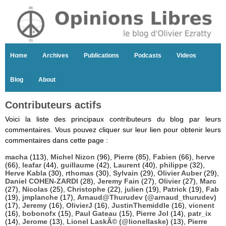
Home
Archives
Publications
Podcasts
Videos
Blog
About
Contributeurs actifs
Voici la liste des principaux contributeurs du blog par leurs
commentaires. Vous pouvez cliquer sur leur lien pour obtenir leurs
commentaires dans cette page :
macha
(113),
Michel Nizon
(96),
Pierre
(85),
Fabien
(66),
herve
(66),
leafar
(44),
guillaume
(42),
Laurent
(40),
philippe
(32),
Herve Kabla
(30),
rthomas
(30),
Sylvain
(29),
Olivier Auber
(29),
Daniel COHEN-ZARDI
(28),
Jeremy Fain
(27),
Olivier
(27),
Marc
(27),
Nicolas
(25),
Christophe
(22),
julien
(19),
Patrick
(19),
Fab
(19),
jmplanche
(17),
Arnaud@Thurudev (@arnaud_thurudev)
(17),
Jeremy
(16),
OlivierJ
(16),
JustinThemiddle
(16),
vicnent
(16),
bobonofx
(15),
Paul Gateau
(15),
Pierre Jol
(14),
patr_ix
(14),
Jerome
(13),
Lionel LaskÃ© (@lionellaske)
(13),
Pierre